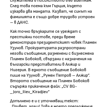
служителка в посолството във Виетнам.
След това поема към Гърция, където
изкарва два мандата. Казват, че синът на
фамилията е също добре трудово устроен
– в ДАНС.
Как точно връзкарите се уреждат с
престижни постове, преди време
демонстрира президентският човек Пламен
Узунов. Прокуратурата разпространи
негови съобщения, разменени с бизнесмена
Пламен Бобоков, свързани с назначения на
български представители в Алжир и
Нигерия. В едното съобщение Бобоков
пише на Узунов: „Румен Петров – Алжир”.
Второто съобщение на Пламен Бобоков
съдържа прикачения файл: „
CV­­­­­­ ­­­­BG­
_Joro_Iliev_Kiradjiev”
Допълнено е и с уточняващ текст:
„Привет, адаш! Това е моето предложение