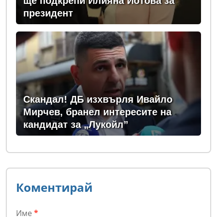
ще подкрепи Илияна Йотова за
президент
Скандал! ДБ изхвърля Ивайло
Мирчев, бранел интересите на
кандидат за „Лукойл”
Коментирай
Име
*