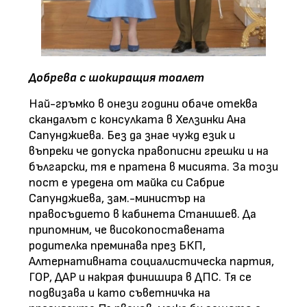
Добрева с шокиращия тоалет
Най-гръмко в онези години обаче отеква
скандалът с консулката в Хелзинки Ана
Сапунджиева. Без да знае чужд език и
въпреки че допуска правописни грешки и на
български, тя е пратена в мисията. За този
пост е уредена от майка си Сабрие
Сапунджиева, зам.-министър на
правосъдието в кабинета Станишев. Да
припомним, че високопоставената
родителка преминава през БКП,
Алтернативната социалистическа партия,
ГОР, ДАР и накрая финишира в ДПС. Тя се
подвизава и като съветничка на