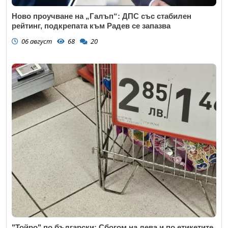
Ново проучване на „Галъп“: ДПС със стабилен
рейтинг, подкрепата към Радев се запазва
06 август
68
20
"Тойро" по български: Сбогом на лева и по етикетите,