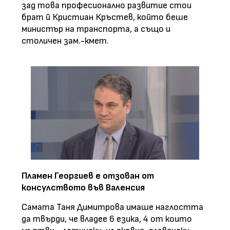
зад това професионално развитие стои
брат й Кристиан Кръстев, който беше
министър на транспорта, а също и
столичен зам.-кмет.
Пламен Георгиев е отзован от
консулството във Валенсия
Самата Таня Димитрова имаше наглостта
да твърди, че владее 6 езика, 4 от които