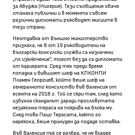
за Абуджа (Нигерия). Тези съобщения обаче
станаха публични и в момента съвсем
различни дипломати ръководят мисиите в
тези страни.
Неотдавна от Външно министерство
признаха, че 8 от 19 ръководители на
български консулски служби са назначени
„по изключение”, тоест без да са дипломати
от кариерата. Сред тях преди време
попадна и бившият шеф на КПКОНПИ
Пламен Георгиев, който беше шеф на
генералното консулство във Валенсия от
есента на 2018 г. Той се скри там, след като
избухна скандалът заради прословутата
незаконна тераса на покрива на блока му.
След това Пацо Терасата, както го
нарекоха, беше принуден да подаде оставка.
Във Валенсия пък се разбра, че не владее