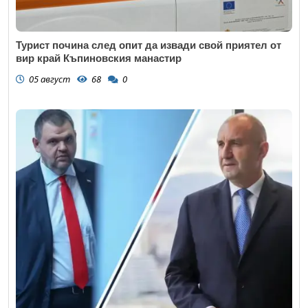
Турист почина след опит да извади свой приятел от
вир край Къпиновския манастир
05 август
68
0