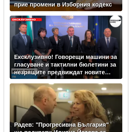
прие промени в Изборния кодекс
Ексклузивно! Говорещи машини за
гласуване и тактилни бюлетини за
незрящите предвиждат новите
изборни правила! (ВИДЕО)
Радев: "Прогресивна България"