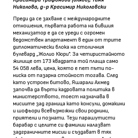
Николова, д-р Красимир Николовски
Преди да се захване с международните
отношения, първата работа на бившия
механизатор е да се уреди с огромен
ведомствен апартамент в един от трите
дипломатически блока на столичния
булевард „Жолио Кюри". За четиристайното
жилище от 173 квадрата той плаща само
54 058 лева, цена, която е пет пъти по-
ниска от пазарна стойност тогава. След
като устроен битово, Яшарали Ахмед
започва да върти кадровата политика в
министерството, тоест назначава в
мисиите зад граница като консули, домакини
и шофьори всевъзможни свои роднини,
приятели и познати. Тези парашутисти
барабар с целите си фамилии налазват
задграничните мисии и създават в тях