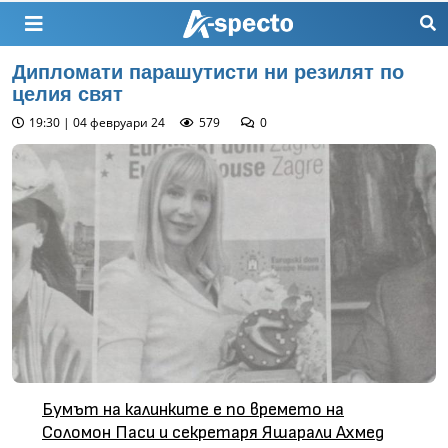
Дипломати парашутисти ни резилят по
целия свят
19:30 | 04 февруари 24
579
0
Бумът на калинките е по времето на
Соломон Паси и секретаря Яшарали Ахмед