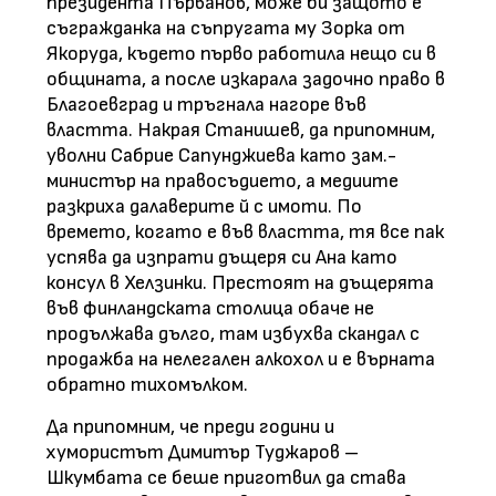
президента Първанов, може би защото е
съгражданка на съпругата му Зорка от
Якоруда, където първо работила нещо си в
общината, а после изкарала задочно право в
Благоевград и тръгнала нагоре във
властта. Накрая Станишев, да припомним,
уволни Сабрие Сапунджиева като зам.-
министър на правосъдието, а медиите
разкриха далаверите й с имоти. По
времето, когато е във властта, тя все пак
успява да изпрати дъщеря си Ана като
консул в Хелзинки. Престоят на дъщерята
във финландската столица обаче не
продължава дълго, там избухва скандал с
продажба на нелегален алкохол и е върната
обратно тихомълком.
Да припомним, че преди години и
хумористът Димитър Туджаров –
Шкумбата се беше приготвил да става