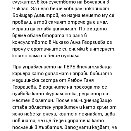
служител в консулството на България в
Чикаго. За него беше лобирал покойният
Божидар Димитров, но назначението му се
провали, а той самият отрече да е имал
мераци да става дипломат. По същото
време обаче втората по ранг в
консулството в Чикаго Лила Георгиева се
прочу с еротичните си снимки в интернет,
които сама си беше пуснала.
При управлението на ГЕРБ впечатляваща
кариера като дипломат направи бившата
медицинска сестра от Ямбол Таня
Георгиева. В годините на прехода тя се
изявява като журналистка, редактор на
местен бюлетин. После най-изненадващо
става областен управител и като гръм от
ясно небе за онези, които я познават, идва
новината, че ще бъде изпратена като
посланик в Хърватия. Запознати казват, че