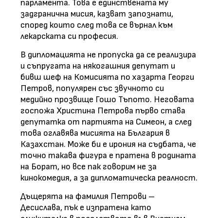
парламента. Това е единствената му
задгранична мисия, казват запознати,
според които след това се върнал към
лекарската си професия.
В дипломацията не пропуска да се реализира
и съпругата на някогашния депутат и
бивш шеф на Комисията по хазарта Георги
Петров, популярен със звучното си
медийно прозвище Гошо Тъпото. Неговата
госпожа Христина Петрова първо става
депутатка от партията на Симеон, а след
това оглавява мисията на България в
Казахстан. Може би е ирония на съдбата, че
точно такава фигура е пратена в родината
на Борат, но все пак говорим не за
кинокомедия, а за дипломатическа реалност.
Дъщерята на фамилия Петрови –
Десислава, пък е изпратена като