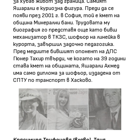
за хубав живот зад граница. Самият
Яшарали е куриозна фигура. Преди да се
появи през 2001 г. в София, той е кмет на
община Минерални бани. Трудовата му
биография го представя още като бивш
механизатор в ТКЗС, шофьор на линейка в
курорта, завършил задочно педагогика.
Пред медиите бившият опонент на ДПС
Гюнер Тахир твърди, че когато на 39 години
става кмет на общината, Яшарали Ахмед
има само диплома за шофьор, издадена от
СПТУ по транспорт в Хасково.
Красимира Трифонова (вляво), Таня