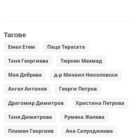
Тагове
Емел Етем
Пацо Терасата
Таня Георгиева
Тюркян Мехмед
Мая Добрева
д-р Михаил Николовски
Ангел Антонов
Георги Петров
Драгомир Димитров
Христина Петрова
Таня Димитрова
Румяна Желева
Пламен Георгиев
Ана Сапунджиева