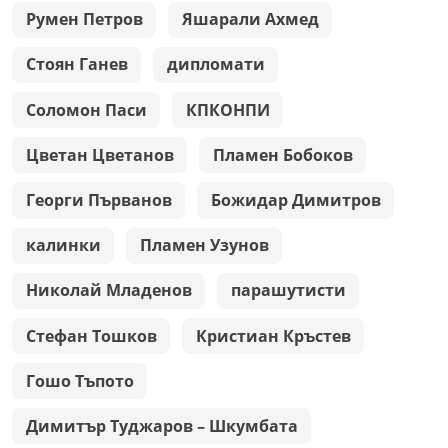
Румен Петров
Яшарали Ахмед
Стоян Ганев
дипломати
Соломон Паси
КПКОНПИ
Цветан Цветанов
Пламен Бобоков
Георги Първанов
Божидар Димитров
калинки
Пламен Узунов
Николай Младенов
парашутисти
Стефан Тошков
Кристиан Кръстев
Гошо Тъпото
Димитър Туджаров – Шкумбата