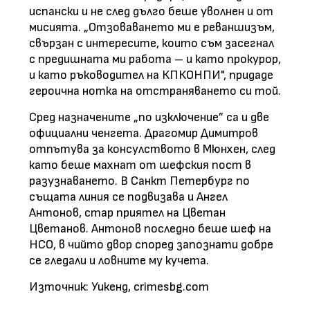
испански и не след дълго беше уволнен и от
мисията. „Отзоваването ми е реваншизъм,
свързан с интересите, които съм засегнал
с предишната ми работа – и като прокурор,
и като ръководител на КПКОНПИ", придаде
героична нотка на отстраняването си той.
Сред назначените „по изключение” са и две
официални ченгета. Драгомир Димитров
отпътува за консулството в Мюнхен, след
като беше махнат от шефския пост в
разузнаването. В Санкт Петербург по
същата линия се подвизава и Ангел
Антонов, стар приятел на Цветан
Цветанов. Антонов последно беше шеф на
НСО, в чийто двор според запознати добре
се гледали и ловните му кучета.
Източник: Уикенд, crimesbg.com