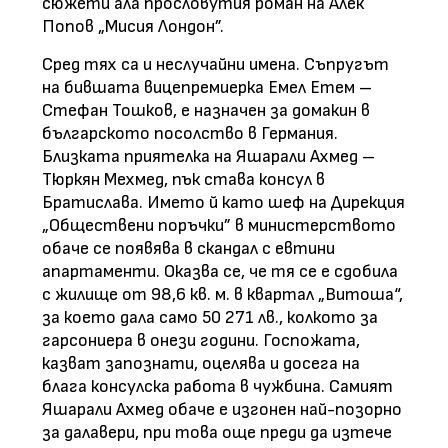
сюжети ала прословутия роман на Алек
Попов „Мисия Лондон”.
Сред тях са и неслучайни имена. Съпругът
на бившата вицепремиерка Емел Етем –
Стефан Тошков, е назначен за домакин в
българското посолство в Германия.
Близката приятелка на Яшарали Ахмед –
Тюркян Мехмед, пък става консул в
Братислава. Името й като шеф на Дирекция
„Обществени поръчки” в министерството
обаче се появява в скандал с евтини
апартаменти. Оказва се, че тя се е сдобила
с жилище от 98,6 кв. м. в квартал „Витоша“,
за което дала само 50 271 лв., колкото за
гарсониера в онези години. Госпожата,
казват запознати, оцелява и досега на
блага консулска работа в чужбина. Самият
Яшарали Ахмед обаче е изгонен най-позорно
за далавери, при това още преди да изтече