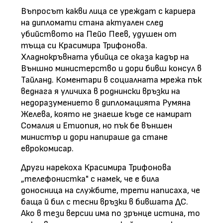
Въпросът какви лица се уреждат с кариера
на дипломати стана актуален след
убийството на Пейо Пеев, удушен от
тъща си Красимира Трифонова.
Хладнокръвната убийца се оказа кадър на
Външно министерство и дори бивш консул в
Тайланд. Коментари в социалната мрежа пък
веднага я уличиха в роднински връзки на
недоразумението в дипломацията Румяна
Желева, която не знаеше къде се намират
Сомалия и Етиопия, но пък бе външен
министър и дори напираше да стане
еврокомисар.
Други нарекоха Красимира Трифонова
„телефонистка" с намек, че е била
доносница на службите, трети написаха, че
баща й бил с тесни връзки в бившата ДС.
Ако в тези версии има по зрънце истина, то