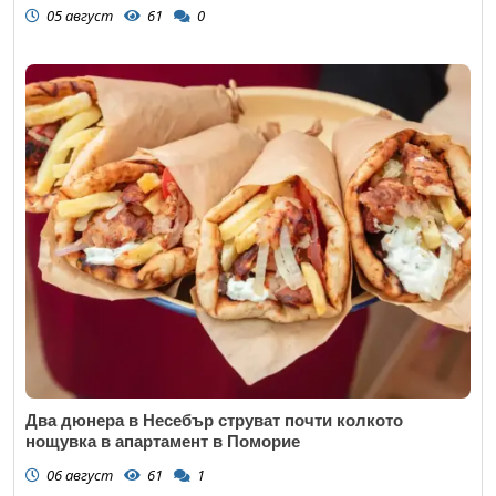
05 август
61
0
Два дюнера в Несебър струват почти колкото
нощувка в апартамент в Поморие
06 август
61
1