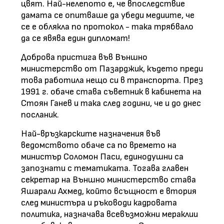
цвят. Най-нелепото е, че впоследствие
дамата се опитваше да убеди медиите, че
се е облякла по протокол - така трябвало
да се явява един дипломат!
Доброва пристига във Външно
министерство от Пазарджик, където преди
това работила нещо си в транспорта. През
1991 г. обаче става съветник в кабинета на
Стоян Ганев и така след години, че и до днес
посланик.
Най-връзкарските назначения във
ведомството обаче са по времето на
министър Соломон Паси, единодушни са
запознати с тематиката. Тогава главен
секретар на Външно министерство става
Яшарали Ахмед, който всъщност е втория
след министъра и ръководи кадровата
политика, назначава всевъзможни мераклии