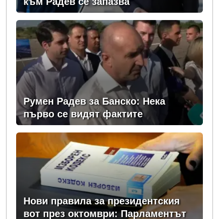
към Радев се запазва
Румен Радев за Банско: Нека
първо се видят фактите
Нови правила за президентския
вот през октомври: Парламентът