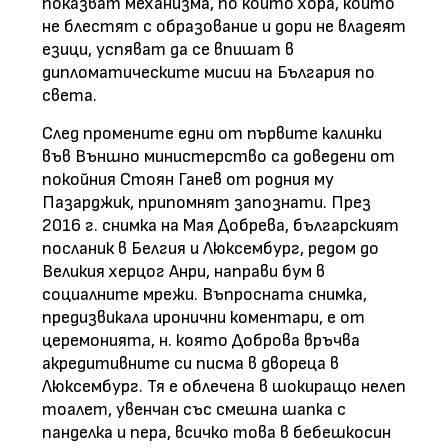
показват механизма, по който хора, които
не блестят с образование и дори не владеят
езици, успяват да се впишат в
дипломатическите мисии на България по
света.
След промените едни от първите калинки
във Външно министерство са доведени от
покойния Стоян Ганев от родния му
Пазарджик, припомнят запознати. През
2016 г. снимка на Мая Добрева, българският
посланик в Белгия и Люксембург, редом до
Великия херцог Анри, направи бум в
социалните мрежи. Въпросната снимка,
предизвикала иронични коментари, е от
церемонията, н. която Доброва връчва
акредитивните си писма в двореца в
Люксембург. Тя е облечена в шокиращо нелеп
тоалет, увенчан със смешна шапка с
панделка и пера, всичко това в бебешкосин