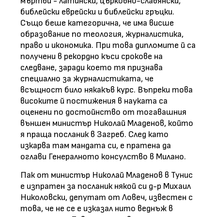
мъртви - латински, църковно-славянски,
библейски еврейски и библейски гръцки.
Също беше категорична, че има висше
образование по теология, журналистика,
право и икономика. При това дипломите й са
получени в рекордно къси срокове на
следване, заради което тя признава
специално за журналистиката, че
всъщност било някакъв курс. Въпреки това
високите й постижения в науката са
оценени по достойнство от тогавашния
външен министър Николай Младенов, който
я праща посланик в Загреб. След като
изкарва там мандата си, е пратена да
оглави Генералното консулство в Милано.
Пак от министър Николай Младенов в Тунис
е изпратен за посланик някой си д-р Михаил
Николовски, депутат от Ловеч, известен с
това, че не се е изказал нито веднъж в