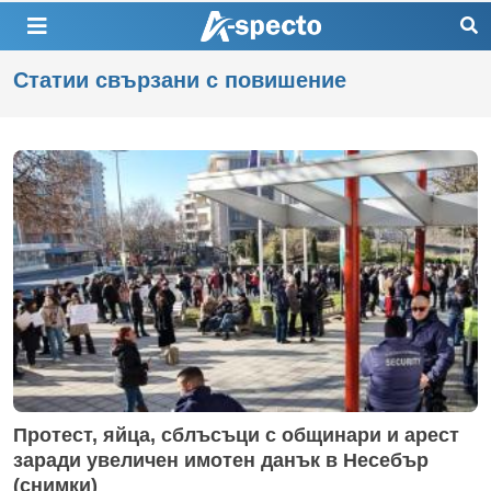
Статии свързани с повишение
Протест, яйца, сблъсъци с общинари и арест
заради увеличен имотен данък в Несебър
(снимки)