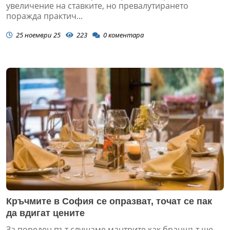
увеличение на ставките, но превалутирането
поражда практич...
25 ноември 25
223
0
коментара
Кръчмите в София се опразват, точат се пак
да вдигат цените
За пореден път слушаме мантрите как браншът ще