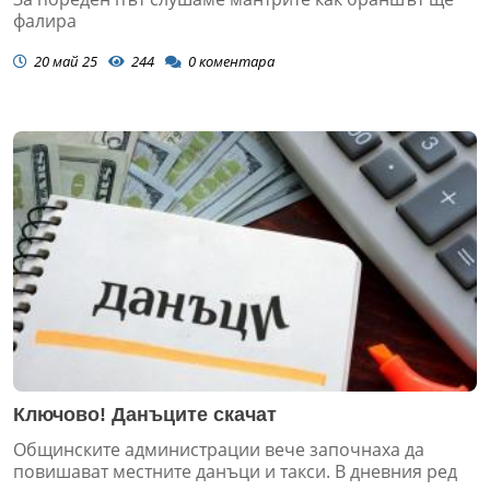
фалира
20 май 25
244
0
коментара
Ключово! Данъците скачат
Общинските администрации вече започнаха да
повишават местните данъци и такси. В дневния ред