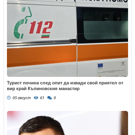
Турист почина след опит да извади свой приятел от
вир край Къпиновския манастир
05 август
61
0