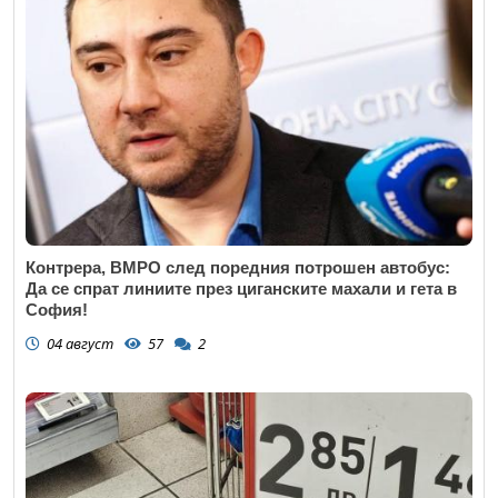
Контрера, ВМРО след поредния потрошен автобус:
Да се спрат линиите през циганските махали и гета в
София!
04 август
57
2