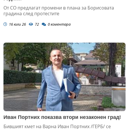
От СО предлагат промени в плана за Борисовата
градина след протестите
16 юли 26
72
0
коментара
Иван Портних показва втори незаконен град!
Бившият кмет на Варна Иван Портних /ГЕРБ/ се