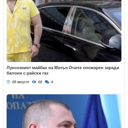
Луксозният майбах на Митьо Очите опожарен заради
балони с райски газ
08 август
68
4