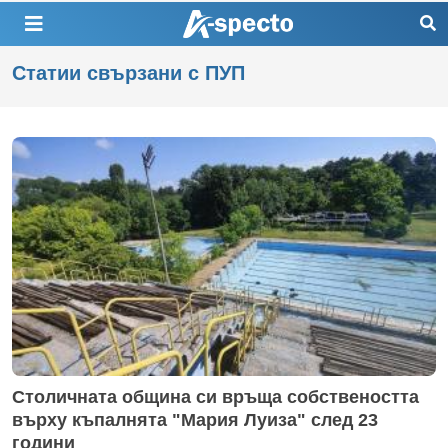
Статии свързани с ПУП
Столичната община си връща собствеността
върху къпалнята "Мария Луиза" след 23
години