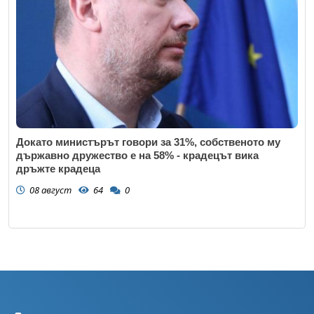
Докато министърът говори за 31%, собственото му
държавно дружество е на 58% - крадецът вика
дръжте крадеца
08 август
64
0