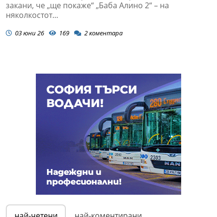
закани, че „ще покаже“ „Баба Алино 2“ – на
няколкостот...
03 юни 26
169
2
коментара
най-четени
най-коментирани