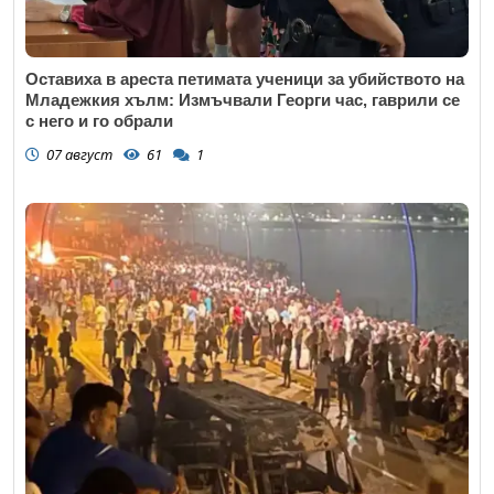
Оставиха в ареста петимата ученици за убийството на
Младежкия хълм: Измъчвали Георги час, гаврили се
с него и го обрали
07 август
61
1