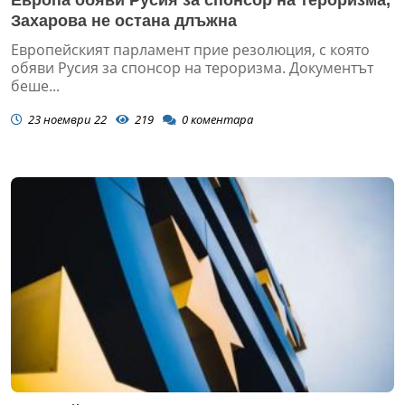
Захарова не остана длъжна
Европейският парламент прие резолюция, с която
обяви Русия за спонсор на тероризма. Документът
беше...
23 ноември 22
219
0
коментара