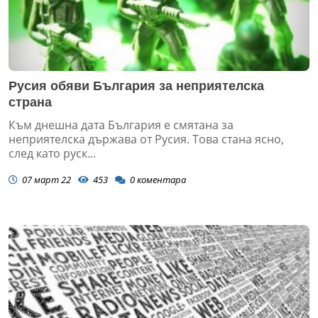
Русия обяви България за неприятелска
страна
Към днешна дата България е смятана за
неприятелска държава от Русия. Това стана ясно,
след като руск...
07 март 22
453
0
коментара