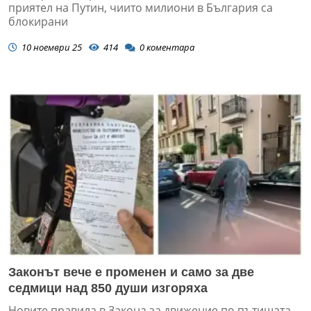
приятел на Путин, чиито милиони в България са
блокирани
10 ноември 25
414
0
коментара
Законът вече е променен и само за две
седмици над 850 души изгоряха
Новите правила в Закона за движение по пътищата