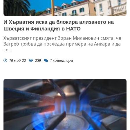
И Хърватия иска да блокира влизането на
Швеция и Финландия в НАТО
Хърватският президент Зоран Миланович смята, че
Загреб трябва да последва примера на Анкара и да
се...
19 май 22
259
1
коментара