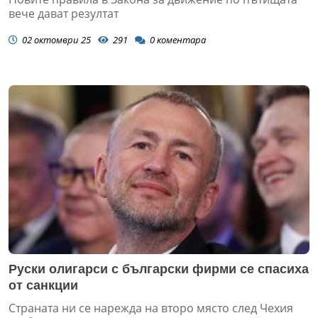
вече дават резултат
02 октомври 25
291
0
коментара
Руски олигарси с български фирми се спасиха
от санкции
Страната ни се нарежда на второ място след Чехия