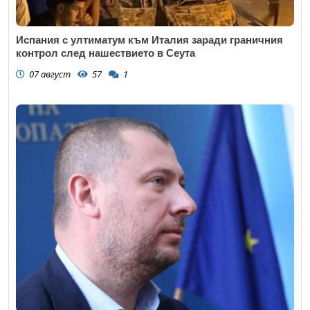
Испания с ултиматум към Италия заради граничния
контрол след нашествието в Сеута
07 август
57
1