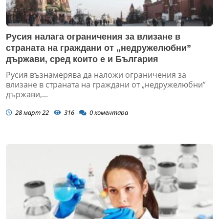
Русия налага ограничения за влизане в
страната на граждани от „недружелюбни”
държави, сред които е и България
Русия възнамерява да наложи ограничения за
влизане в страната на граждани от „недружелюбни”
държави,...
28 март 22
316
0
коментара