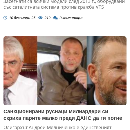
Засегнати са всички модели след 2013 г., оборудвани
със сателитната система против кражба VTS
10 декември 25
219
0
коментара
Санкционирани руснаци милиардери си
скриха парите малко преди ДАНС да ги погне
Олигархът Андрей Мелниченко е единственият