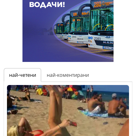
най-четени
най-коментирани