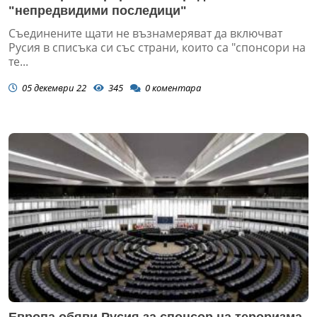
"непредвидими последици"
Съединените щати не възнамеряват да включват
Русия в списъка си със страни, които са "спонсори на
те...
05 декември 22
345
0
коментара
Европа обяви Русия за спонсор на тероризма,