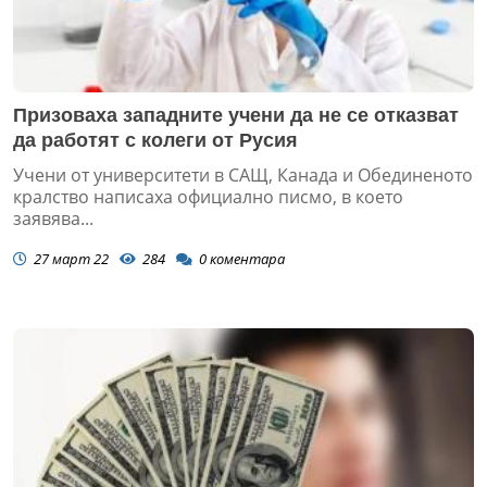
Призоваха западните учени да не се отказват
да работят с колеги от Русия
Учени от университети в САЩ, Канада и Обединеното
кралство написаха официално писмо, в което
заявява...
27 март 22
284
0
коментара