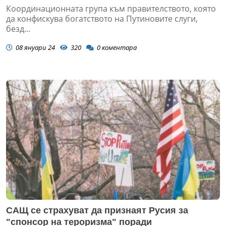
Координационната група към правителството, която
да конфискува богатството на Путиновите слуги,
безд...
08 януари 24
320
0
коментара
САЩ се страхуват да признаят Русия за
"спонсор на тероризма" поради