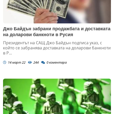
Джо Байдън забрани продажбата и доставката
на доларови банкноти в Русия
Президентът на САЩ Джо Байдън подписа указ, с
който се забранява доставката на доларови банкноти
в Р...
14 март 22
244
0
коментара