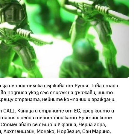
 за неприятелска държава от Русия. Това стана
во подписа указ със списък на държави, чиито
срещу страната, нейните компании и граждани.
 САЩ, Канада и страните от ЕС, сред които и
ритания и нейни територии като Британските
 Споменават се също и Украйна, Черна гора,
я, Лихтенщайн, Монако, Норвегия, Сан Марино,