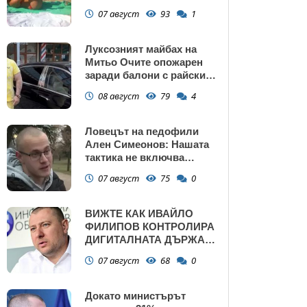
сърбеж
07 август
93
1
Луксозният майбах на
Митьо Очите опожарен
заради балони с райски
газ
08 август
79
4
Ловецът на педофили
Ален Симеонов: Нашата
тактика не включва
убийства
07 август
75
0
ВИЖТЕ КАК ИВАЙЛО
ФИЛИПОВ КОНТРОЛИРА
ДИГИТАЛНАТА ДЪРЖАВА
ЗАД ГЪРБА НА
07 август
68
0
ПРАВИТЕЛСТВОТО?
(РАЗСЛЕДВАНЕ)
Докато министърът