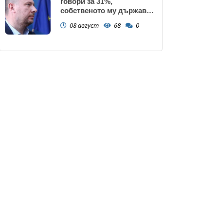
говори за 31%,
собственото му държавно
дружество е на 58% -
08 август
68
0
крадецът вика дръжте
крадеца