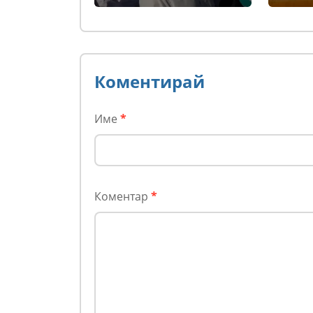
Парла
проме
кодек
Коментирай
Име
*
Коментар
*