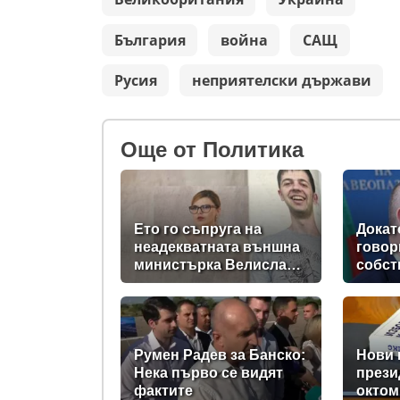
България
война
САЩ
Русия
неприятелски държави
Oще от Политика
Ето го съпруга на
Докат
неадекватната външна
говор
министърка Велислава
собст
Петрова
държа
на 58
дръжт
Румен Радев за Банско:
Нови 
Нека първо се видят
прези
фактите
октом