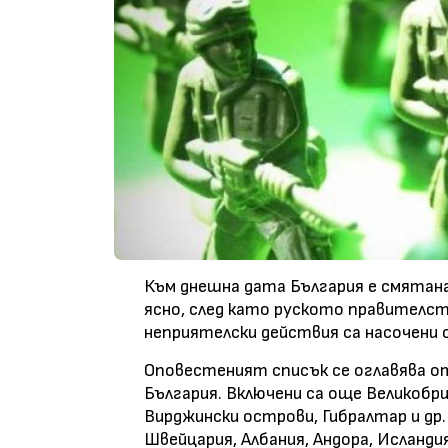
Към днешна дата България е смятана
ясно, след като руското правителст
неприятелски действия са насочени 
Оповестеният списък се оглавява от
България. Включени са още Великоб
Вирджински острови, Гибралтар и др.
Швейцария, Албания, Андора, Исланди