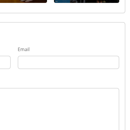
ментът прие
незрящите предвиждат
ни в Изборния
новите изборни
с
правила! (ВИДЕО)
Email