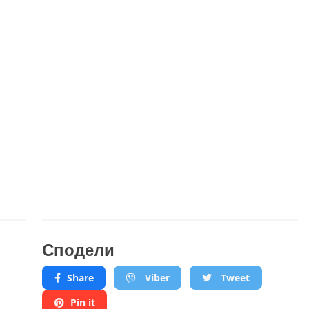
Сподели
Share
Viber
Tweet
Pin it