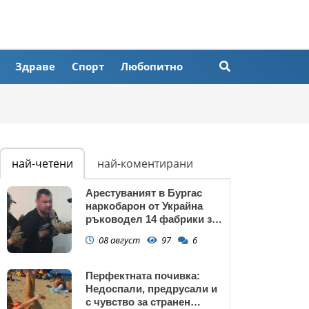
Здраве
Спорт
Любопитно
най-четени
най-коментирани
Арестуваният в Бургас
наркобарон от Украйна
ръководел 14 фабрики за
дрога в Европейския съюз
08 август
97
6
Перфектната почивка:
Недоспали, предрусали и
с чувство за странен