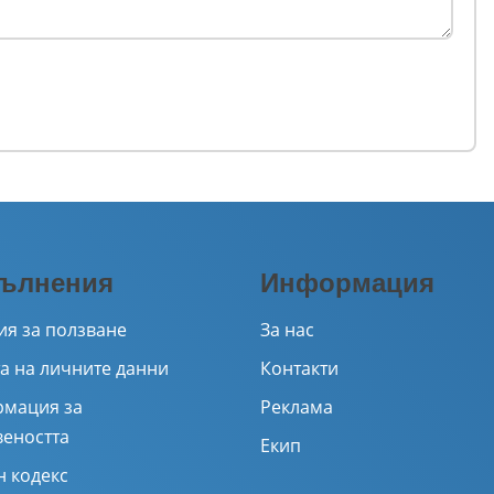
ълнения
Информация
ия за ползване
За нас
а на личните данни
Контакти
мация за
Реклама
веността
Екип
н кодекс