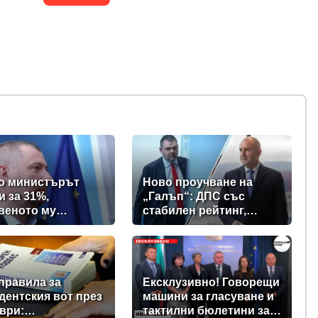
о министърът
Ново проучване на
и за 31%,
„Галъп“: ДПС със
веното му
стабилен рейтинг,
вно дружество е
подкрепата към Радев
% - крадецът вика
се запазва
е крадеца
правила за
Ексклузивно! Говорещи
дентския вот през
машини за гласуване и
ври:
тактилни бюлетини за