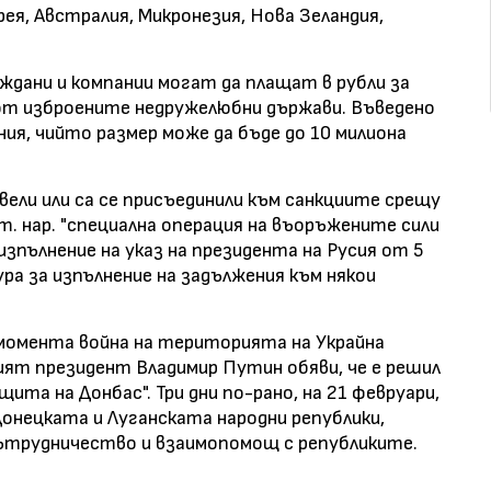
ея, Австралия, Микронезия, Нова Зеландия,
аждани и компании могат да плащат в рубли за
от изброените недружелюбни държави. Въведено
ния, чийто размер може да бъде до 10 милиона
вели или са се присъединили към санкциите срещу
т. нар. "специална операция на въоръжените сили
 изпълнение на указ на президента на Русия от 5
ра за изпълнение на задължения към някои
 момента война на територията на Украйна
кият президент Владимир Путин обяви, че е решил
щита на Донбас". Три дни по-рано, на 21 февруари,
Донецката и Луганската народни републики,
сътрудничество и взаимопомощ с републиките.