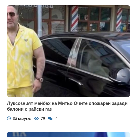
Луксозният майбах на Митьо Очите опожарен заради
балони с райски газ
08 август
79
4