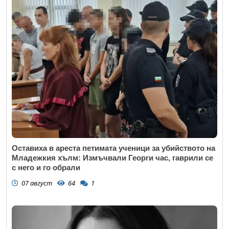
Оставиха в ареста петимата ученици за убийството на
Младежкия хълм: Измъчвали Георги час, гаврили се
с него и го обрали
07 август
64
1