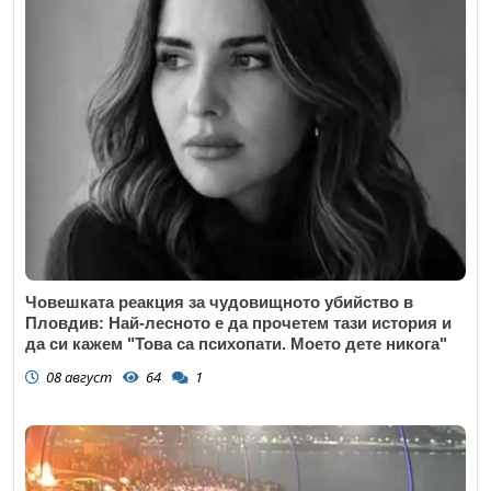
Човешката реакция за чудовищното убийство в
Пловдив: Най-лесното е да прочетем тази история и
да си кажем "Това са психопати. Моето дете никога"
08 август
64
1