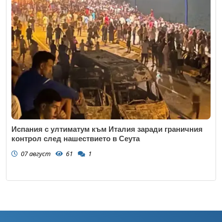
Испания с ултиматум към Италия заради граничния
контрол след нашествието в Сеута
07 август
61
1