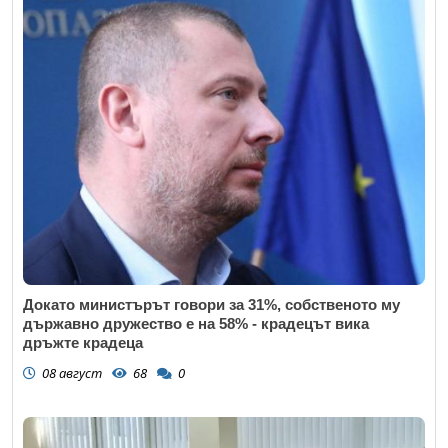
Докато министърът говори за 31%, собственото му
държавно дружество е на 58% - крадецът вика
дръжте крадеца
08 август
68
0