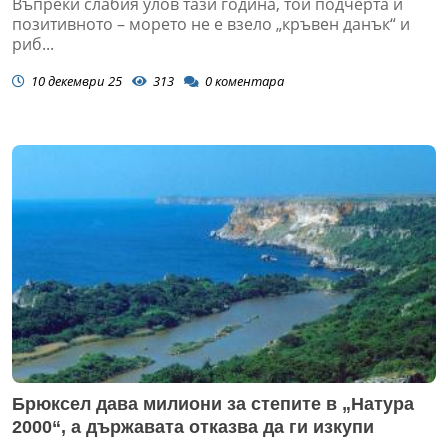
Въпреки слабия улов тази година, той подчерта и
позитивното – морето не е взело „кръвен данък“ и
риб...
10 декември 25
313
0
коментара
Брюксел дава милиони за степите в „Натура
2000“, а държавата отказва да ги изкупи