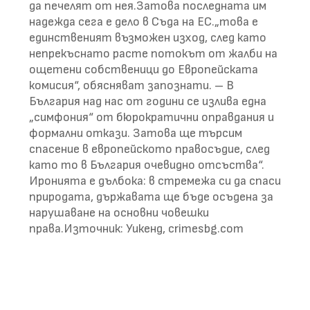
да печелят от нея.Затова последната им
надежда сега е дело в Съда на ЕС.„това е
единственият възможен изход, след като
непрекъснато расте потокът от жалби на
ощетени собственици до Европейската
комисия“, обясняват запознати. – В
България над нас от години се излива една
„симфония“ от бюрократични оправдания и
формални откази. Затова ще търсим
спасение в европейското правосъдие, след
като то в България очевидно отсъства“.
Иронията е дълбока: в стремежа си да спаси
природата, държавата ще бъде осъдена за
нарушаване на основни човешки
права.Източник: Уикенд, crimesbg.com