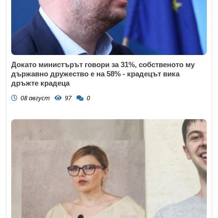
Докато министърът говори за 31%, собственото му
държавно дружество е на 58% - крадецът вика
дръжте крадеца
08 август
97
0