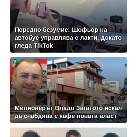
Поредно безумие: Шофьор на
автобус управлява с лакти, докато
гледа TikTok
Милионерът Владо Загатото искал
да снабдява с кафе новата власт