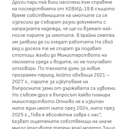
Други пари пък били насочени към справяне
на последствията от КОВИД-19.В същото
време собствениците на имотите са се
изръсили да събират разни документи с
напразната надежда, че ще си вземат най-
после парите за имотите. В крайна сметка
им заявили да си гледат работата.На свой
ред и досега те не спират да подават
стотици жалби до Министерството на
околната среда и водите, но не получават
отговори. По техните думи за новия
програмен период, който обхваща 2021 –
2027 г., парите за изкупуване на
въпросните земи от държавата са удвоени.
Но съвсем друг е въпросът какво планира
министерството.Отново не е изкупен
нито един имот нито през 2024, нито през
2025 г.„Това е абсолютна гавра с нас“,
казват ощетените собственици на иначе
много красивите терени край морето.Защо