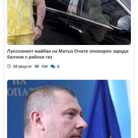
Луксозният майбах на Митьо Очите опожарен заради
балони с райски газ
08 август
104
4