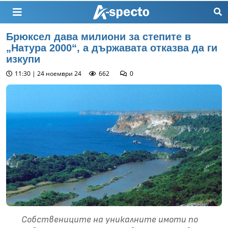
Брюксел дава милиони за степите в
„Натура 2000“, а държавата отказва да ги
изкупи
11:30 | 24 ноември 24
662
0
Собствениците на уникалните имоти по