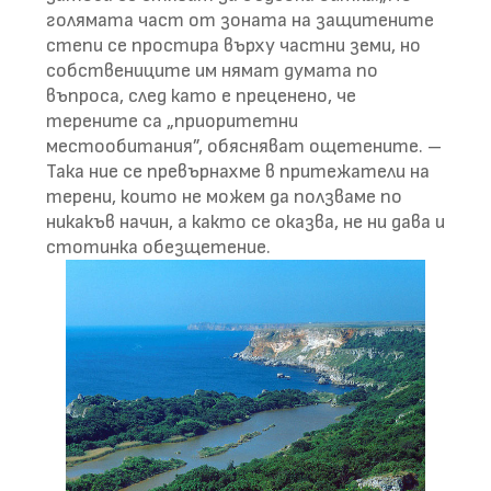
голямата част от зоната на защитените
степи се простира върху частни земи, но
собствениците им нямат думата по
въпроса, след като е преценено, че
терените са „приоритетни
местообитания”, обясняват ощетените. –
Така ние се превърнахме в притежатели на
терени, които не можем да ползваме по
никакъв начин, а както се оказва, не ни дава и
стотинка обезщетение.