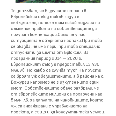
Те допълват, че в другите страни в
Европейския съюз такъв казус е
невъзможен, понеже там никой подлага на
съмнение правото на собствениците да
получат компенсации.Само че у нас
ситуацията е обърната наопаки.При това
се оказва, че има пари, при това специално
отпуснати за целта от Брюксел. За
програмния период 2014 – 2020 г.
Европейският съюз е предоставил 13.430
млн. лв. Но какво се случва тук? На пръсти
се броят уж обезщетените, а в района на с.
Божурец например не е изкупен нито един
имот. Собствениците обаче разбрали, че
от европейските милиони са похарчени над
5 млн. лв. за заплати на чиновниците, които
уж са ангажирани с управлението на
проекта, а също и за консултантски услуги.