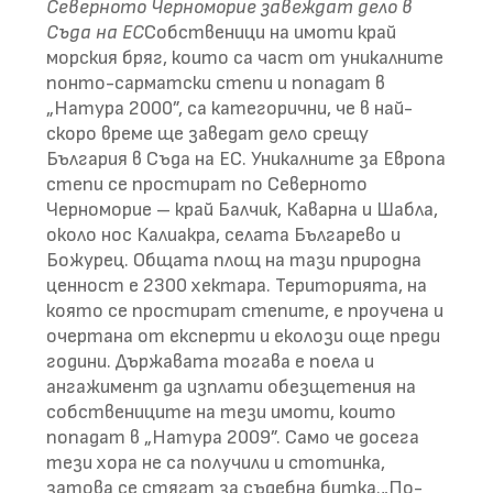
Северното Черноморие завеждат дело в
Съда на ЕС
Собственици на имоти край
морския бряг, които са част от уникалните
понто-сарматски степи и попадат в
„Натура 2000”, са категорични, че в най-
скоро време ще заведат дело срещу
България в Съда на ЕС. Уникалните за Европа
степи се простират по Северното
Черноморие – край Балчик, Каварна и Шабла,
около нос Калиакра, селата Българево и
Божурец. Общата площ на тази природна
ценност е 2300 хектара. Територията, на
която се простират степите, е проучена и
очертана от експерти и еколози още преди
години. Държавата тогава е поела и
ангажимент да изплати обезщетения на
собствениците на тези имоти, които
попадат в „Натура 2009”. Само че досега
тези хора не са получили и стотинка,
затова се стягат за съдебна битка.„По-