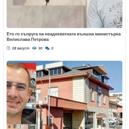
Ето го съпруга на неадекватната външна министърка
Велислава Петрова
08 август
90
0