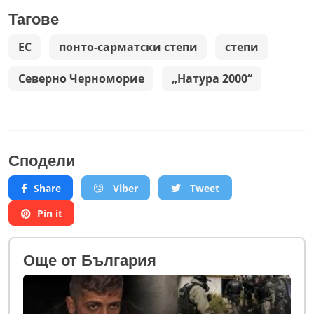
Тагове
ЕС
понто-сарматски степи
степи
Северно Черноморие
„Натура 2000“
Сподели
Share
Viber
Tweet
Pin it
Oще от България