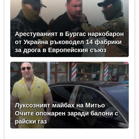
Арестуваният в Бургас наркобарон
от Украйна ръководел 14 фабрики
за дрога в Европейския съюз
Луксозният майбах на Митьо
Очите опожарен заради балони с
райски газ