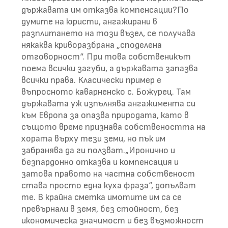
държавата им отказва компенсации?По
думите на юристи, ангажирани в
разплитането на този възел, се получава
някаква криворазбрана „споделена
отговорност“. При това собственикът
поема всички загуби, а държавата запазва
всички права. Класически пример е
въпросното каварненско с. Божурец. Там
държавата уж изпълнява ангажимента си
към Европа за опазва природата, като в
същото време признава собствеността на
хората върху тези земи, но пък им
забранява да ги ползват.„Иронично и
безпардонно отказва и компенсация и
затова правото на частна собственост
става просто една куха фраза“, допълват
те. В крайна сметка имотите им са се
превърнали в земя, без стойност, без
икономическа значимост и без възможност