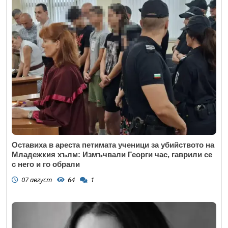
Оставиха в ареста петимата ученици за убийството на
Младежкия хълм: Измъчвали Георги час, гаврили се
с него и го обрали
07 август
64
1