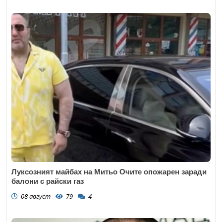
Луксозният майбах на Митьо Очите опожарен заради
балони с райски газ
08 август
79
4