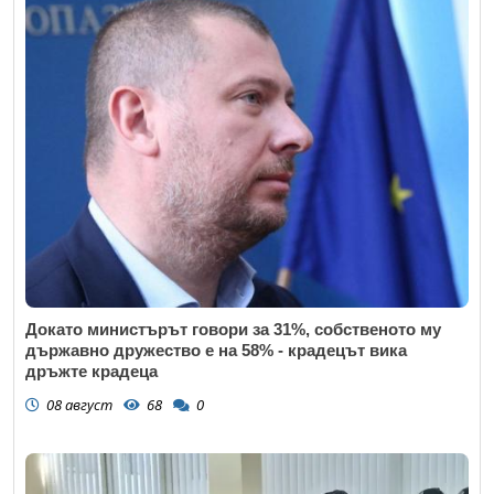
Докато министърът говори за 31%, собственото му
държавно дружество е на 58% - крадецът вика
дръжте крадеца
08 август
68
0