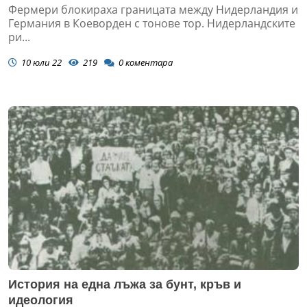
Фермери блокираха границата между Нидерландия и
Германия в Коеворден с тонове тор. Нидерландските
ри...
10 юли 22
219
0
коментара
История на една лъжа за бунт, кръв и
идеология