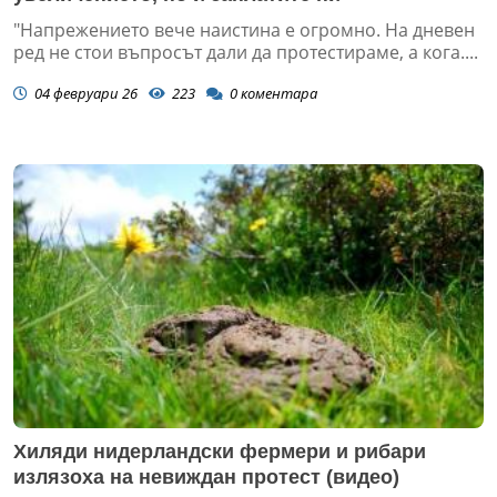
"Напрежението вече наистина е огромно. На дневен
ред не стои въпросът дали да протестираме, а кога....
04 февруари 26
223
0
коментара
Хиляди нидерландски фермери и рибари
излязоха на невиждан протест (видео)