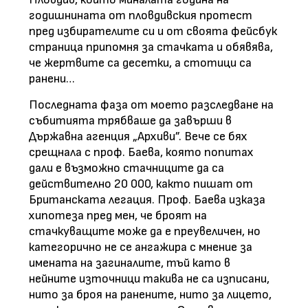
годишнината от пловдивския протест
пред избирателите си и от своята фейсбук
страница припомня за стачката и обявява,
че жертвите са десетки, а стотици са
ранени…
Последната фаза от моето разследване на
събитията трябваше да завърши в
Държавна агенция „Архиви”. Вече се бях
срещнала с проф. Баева, която попитах
дали е възможно стачниците да са
действително 20 000, както пишат от
Британската легация. Проф. Баева изказа
хипотеза пред мен, че броят на
стачкуващите може да е преувеличен, но
категорично не се ангажира с мнение за
имената на загиналите, тъй като в
нейните източници такива не са изписани,
нито за броя на ранените, нито за лицето,