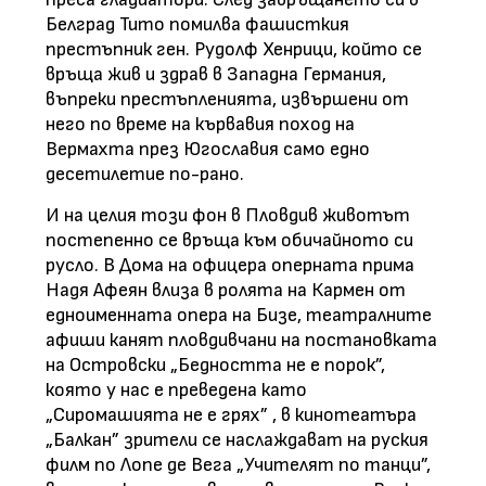
Белград Тито помилва фашисткия
престъпник ген. Рудолф Хенрици, който се
връща жив и здрав в Западна Германия,
въпреки престъпленията, извършени от
него по време на кървавия поход на
Вермахта през Югославия само едно
десетилетие по-рано.
И на целия този фон в Пловдив животът
постепенно се връща към обичайното си
русло. В Дома на офицера оперната прима
Надя Афеян влиза в ролята на Кармен от
едноименната опера на Бизе, театралните
афиши канят пловдивчани на постановката
на Островски „Бедността не е порок”,
която у нас е преведена като
„Сиромашията не е грях” , в кинотеатъра
„Балкан” зрители се наслаждават на руския
филм по Лопе де Вега „Учителят по танци”,