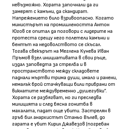
невъзможно. Хората започнали да ги
замерят с камъни, да скандират.
Напрежението било взривоопасно. Когато
министърът на промишлеността Антон
Югов се опитал да поговори с лидерите на
протеста срещу него полетели камъни и
бентът на недоволството се скъсал.
Тогава свекърът на Меглена Кунева Иван
Пръмов взел инициативата в свои ръце,
издал заповедта за стрелба и в
пространството между складовете
паднали мъртви трима души, имало и ранени,
немалък брой стачкуващи били прибрани от
викнатите междувременно „душегубки”.
Хората се разбягват, но ги преследва
милицията и след бясна гонитба в
махалата, падат още убити. Застрелян в
гръб бил анархистът Станьо Вълев, до
гарата е убит Кирил Джавезов (погребан