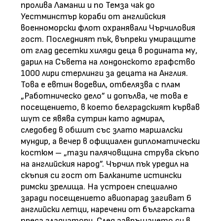
пролива Ламанш и по Темза чак до
Уестминстър кораби от английския
военноморски флот охранявали Чърчиловия
гост. Последният пък, въпреки умиращите
от глад десетки хиляди деца в родината му,
дарил на Съвета на лондонското графство
1000 лири стерлинги за децата на Англия.
Това е евтин водевил, отбелязва с плам
„Работническо дело” и допълва, че това е
посещението, в което белградският кървав
шут се явява сутрин като адмирал,
следобед в обшит със злато маршалски
мундир, а вечер в официален дипломатически
костюм – „тази палячовщина струва скъпо
на английския народ”. Чърчил пък уредил на
скъпия си гост от Балканите истински
римски зрелища. На устроен специално
заради посещението авиопарад загиват 6
английски летци, наречени от българската
преса гладиатори. След завръщането си в