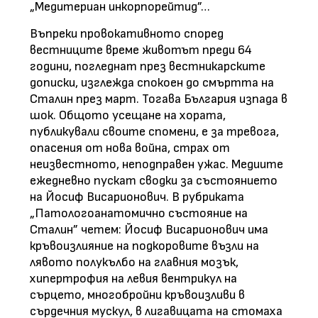
„Медитериан инкорпорейтид”…
Въпреки провокативното според
вестниците време животът преди 64
години, погледнат през вестникарските
дописки, изглежда спокоен до смъртта на
Сталин през март. Тогава България изпада в
шок. Общото усещане на хората,
публикували своите спомени, е за тревога,
опасения от нова война, страх от
неизвестното, неподправен ужас. Медиите
ежедневно пускат сводки за състоянието
на Йосиф Висарионович. В рубриката
„Патологоанатомично състояние на
Сталин” четем: Йосиф Висарионович има
кръвоизлияние на подкоровите възли на
лявото полукълбо на главния мозък,
хипертрофия на левия вентрикул на
сърцето, многобройни кръвоизливи в
сърдечния мускул, в лигавицата на стомаха