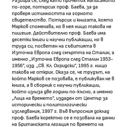
Разбира се, след като прочетох написаното
по-горе, потърсих проф. Баева, за да
проверя истинността на горното
свидетелство. Потърсих и книгата, която
Марков споменава, но в нея нищо такова не
пишеше. Действително проф. Баева има
десетки книги и научни публикации, но в
труда си, посветен на събитията в
Източна Европа след смъртта на Сталин, а
именно „Източна Европа след Сталин 1953-
1956”, изд. „Св. Кл. Охридски”, 1995 г. нищо
такова не открих. Оказа се, че трудът, на
който Марков се позовава, е публикуван не в
книга, а в сборник с научни публикации,
който излиза две години по-късно, а именно
„Лица на времето”, издаден от Център за
исторически и политологически
изследвания, 1997 г. Във въпросния доклад
проф. Баева коректно се е позовала на данни
на Британската легация по времето на