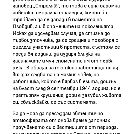
заповед „Стреляй!”, то това е една огромна
човешка и морална трагедия, която би
трябвало да се запази в паметта на
Пловдив, а и в спомените на поколенията.
Исках да изследвам случая, да стигна до
първоизточника, да се срещна и поговоря с
оцелели участници в протеста, състоял се
преди 64 години, да издиря близки на
загиналите и чуя спомените им от първа
ръка. В образа на тютюноработниците аз
виждах съдбата на малкия човек, на
работника, който е вярвал в елита, дошъл
на власт след 9 септември 1944 година, но е
претърпял крушение, дори е загубил живота
си, сблъсквайки се със системата.
За да мога да пресъздам автентично
атмосферата от онова време започнах
проучването си с вестниците от периода,