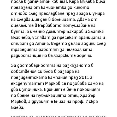
после в запечатан ковчег), Кера Вълева била
прегазена от камионетка до киното
отново след преследване през града и умира
на следващия ден в болницата. Двама от
оцелелите в кървавото потушаване на
бунта, а именно Димитър Бахаров и Златка
Влайчева, успяват да пресекат границата и
стигат до Атина, където дълги години след
трагедията работят за нелегалната
радиостанция на българските горяни.
За достоверността на разказаното в
собствения си блог в разгара на
президентската кампания през 2011 г.
ексдепутатът Марков се позовава само на
два източника. Единият е вече покойният
по време на публикацията отец Храбър
Марков, а другият е книга на проф. Искра
Баева.