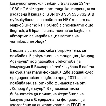
комунистическия режим в България 1944-
1989 г.” Докладите от тази конференция са
издадени в книга с ISBN 978 954 535 732 9. В
публикувания и на сайта на НБУ текст на
Марков името на Пръмов е споменато още
веднъж, а в края на статията се казва, че
авторът се надява на „паметта на
читяющите люде”.
Същата история, леко попроменена, се
появява и в документи на фондация „Конрад
Аденауер” под заглавие „Текстове за
комунизма в България”, публикувани в сайта
на същата тази фондация. Две години след
президентските избори през 2011 г. се
появява книга, отново финансирана от
„Конрад Аденауер”, Възпоменателна
библиотека за почит на жертвите на
комунизма и Федералната фондация за
изследване на диктатурата на ГЕСП, с