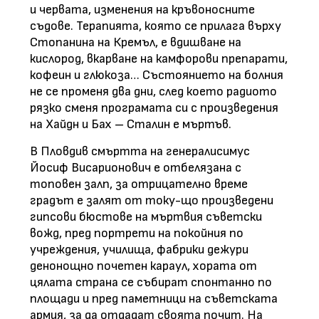
и червата, изменения на кръвоносните
съдове. Терапията, която се прилага върху
Стопанина на Кремъл, е вдишване на
кислород, вкарване на камфорови препарати,
кофеин и глюкоза… Състоянието на болния
не се променя два дни, след което радиото
рязко сменя програмата си с произведения
на Хайдн и Бах – Сталин е мъртъв.
В Пловдив смъртта на генералисимус
Йосиф Висарионович е отбелязана с
топовен залп, за отрицателно време
градът е залят от току-що произведени
гипсови бюстове на мъртвия съветски
вожд, пред портрети на покойния по
учреждения, училища, фабрики дежури
денонощно почетен караул, хората от
цялата страна се събират спонтанно по
площади и пред паметници на съветската
армия, за да отдадат своята почит. На