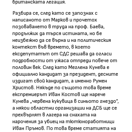
британската легация.
Разбира се, след като се запознах с
написаното от Марков и прочетох
позоваването в труда на проф. Баева,
продължих да търся истината, но бе
неизбежно да се върна и на политическия
контекст във времето, в което
ексдепутатът от СДС решава да огласи
подробности от ужаса отпреди повече от
половин век. След като Меглена Кунева е
официално кандидат за президент, десните
издигат свой кандидат, а именно Румен
Христов. Някъде по същото това време
експремиерът Иван Костов ще нарече
Кунева „червена кукувица в синьото гнездо”,
а някои областни организации на ДСБ ще се
прехвърлят в лагера на снахата на
нарочения за убиец на тютюноработници
Иван Пръмов. По това време статията на