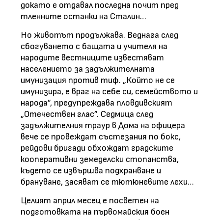
докато е отдавал последна почит пред
тленните останки на Сталин…
Но животът продължава. Веднага след
сбогуването с бащата и учителя на
народите вестниците известяват
населението за задължителната
имунизация против тиф. „Който не се
имунизира, е враг на себе си, семейството и
народа”, предупреждава пловдивският
„Отечествен глас”. Седмица след
задължителния траур в Дома на офицера
вече се провеждат състезания по бокс,
рейдови бригади обхождат градските
кооперативни земеделски стопанства,
където се извършва подхранване и
брануване, засяват се тютюневите лехи…
Целият април месец е посветен на
подготовката на първомайския боен