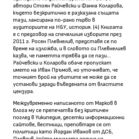
автори Стоян Райчевски и Фанна Коларова,
където безкритично е разказана същата
тази, лансирана по-рано първо в
аудиториите на НБУ, история. (4) Книгата
е с предговор на спечелилия изборите през
2011 г. Росен Плевнелив, представя се по
време на изложба, и в словото си Плевнелиев
казва, че паметта трябва да се пази…
Райчевски и Коларова обаче пропускат
името на Иван Пръмов, но уточняват, че
точният брой на убитите не може да се
установи заради въведената от властите
цензура.
Междувременно написаното от Марков в
блога му се препечатва без критичен
поглед в Уикипедия, десетки информационни
сайтове, вестници, преповтаря се от
политици като Йордан Иванов от ДСБ,
Пловдив, който миналата година на