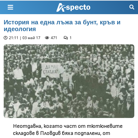
История на една лъжа за бунт, кръв и
идеология
21:11 | 03 май 17
471
1
Неотдавна, когато част от тютюневите
складове в Пловдив бяха подпалени, от