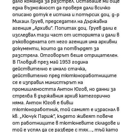
дало команда за разстрел. Оставаше ми още
една възможност да проверя дали всичко
описано дотук е истина и потърсих доц. д-р
Михаил Груев, председател на Държавна
агенция „Архиви”. Попитах доц. Груев дали е
изследвал тази част от историята и дали в
ръководената от него агенция има архивни
документи, които да потвърдят за
разстрела. Отговорът беше отрицателен.
В Пловдив през май 1953 година
действително е имало стачка,
действително пред тютюноработниците
се е изправил министърът на
промишлеността Антон Югов, но данни за
стрелба в държавния архив категорично
няма. Антон Югов е бивш
тютюноработник, той самият е израснал в
кв. „Кючук Париж”, където живеят повече
от работниците в тютюневите складове и
той е успял да се разбере с тях…, тъй като