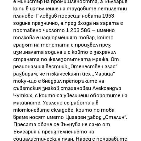
е министър на промишлеността, а България
кипи в изпълнение на трудовите петилетни
планове. Пловдив посреща новата 1953
година празнично, а пред входа на гарата е
поставено числото 1 263 586 – именно
толкова е наднорменият товар, който
градът на тепетата е произвел през
изминалата година и с който е захранил
страната по железопътната мрежа. От
регионалния вестник „Отечествен глас”
разбирам, че тъкаческият цех „Марица”
току-що е внедрил препоръките на
съветския знаков стахановец Александър
Чутких, с които са увеличени оборотите на
машините. Усилено се работи и в
тютюневите складове, които по това
време носят името Цигарен завод „Сталин”.
Пресата обаче се вълнува не само от
България и преизпълнението на
социалистическия план. Наред с поздравите