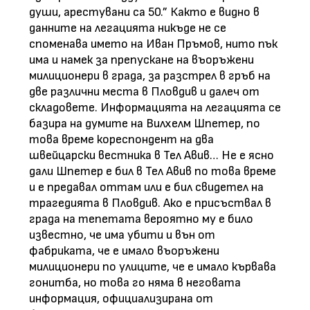
души, арестувани са 50.” Както е видно в
данните на легацията никъде не се
споменава името на Иван Пръмов, нито пък
има и намек за препускане на въоръжени
милиционери в града, за разстрел в гръб на
две различни места в Пловдив и далеч от
складовете. Информацията на легацията се
базира на думите на Вилхелм Шпетер, по
това време кореспондент на два
швейцарски вестника в Тел Авив… Не е ясно
дали Шпетер е бил в Тел Авив по това време
и е предавал оттам или е бил свидетел на
трагедията в Пловдив. Ако е присъствал в
града на тепетата вероятно му е било
известно, че има убити и вън от
фабриката, че е имало въоръжени
милиционери по улиците, че е имало кървава
гонитба, но това го няма в неговата
информация, официализирана от