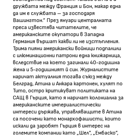
дружбата между Франция и Бон, макар една
да им е службата – за господаря
Вашингтон.” През януари централната
преса известява читателите, че
американските окупатори в Западна
Германия вършат какви ли не изстъпления.
Трима пияни американски войници подпалили
с илюминационни патрони една книжарница,
вследствие на което загинали 40-годишна
жена и 5-годишният й син. Журналистите
наричат актуалния тогава съюз между
Белград, Атина и Анкара картонен, хулят по
Тито, остро критикуват политиката на
САЩ в Гърция, като я наричат колониална за
американските империалистически
интереси държава, управляващите в Атина
са посочени като монархофашисти, които
искали да заробят Гърция в интерес на
големите компании като „Шел”, „Ембаско”,