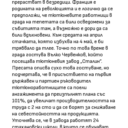
прерастват в безредици. Франция е
родината на революцията и е логично да се
предположи, че тютюневите работници в
града на тепетата са били осведомени за
събитията там, а възможно е дори да са
били вдъхновени. Към средата на април
стачката, която избухва на 4 май, е би
трябвало да тлее. Точно по това време в
града гостува Вълко Червенков, който
посещава тютюневия завод „Сталин”.
Пресата описва сухо това гостуване, но
подчертава, че в присъствието на първия
държавен и партиен ръководител
тютюноработниците са поели
ангажимента да преизпълнят плана със
101%, да увеличат производителността на
труда с 2 на сто и да се борят за снижаване
на себестойността на продукцията.
Уточнява се, че в завода работят 24
стахановски школи, в които се обучават