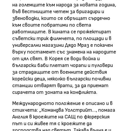
на големците към народа за новата година,
във вестниците четем за бригадири и
звеноводки, които се обръщат сърдечно
към своите побратими по света
работниците. В кината се прожектират
съветски трик филмчета, по площади и в
универсални магазини Дядо Мраз е покачен
върху постамент със знамена на народите
от цял свят. В Корея се води война и
български баби плетат чорапи и пуловери
за страдащите от военните действия
корейски деца, няколко български почивни
станции отварят врати, за да приемат
сирачета от зоната на конфликта.
Международното положение е описано и в
стихчета: „Командва Уолстрийт…, помага
Англия в кроежите на САЩ по фюрерския
път и си живее тя с кроежите да
господства над светът. Такава вълча е и