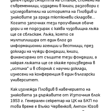
далеч преди смъртта на Сталин, спомени на
съвременници, издадени в книги, разговори с
изследователи на историята на Пловдив и
знаковите за града тютюневи складове…
Когато започнах тези проучвания обаче
дори и не подозирах с каква чудовищна лъжа
ще се сблъскам. Лъжа, която се
мултиплицира от един блог до
информационни агенции и вестници, през
доклади на чужди фондации, книги,
финансирани от същите тези фондации, а
накрая лъжата ще се окаже произведена в
„истина” и в сборник с научни доклади,
изнесени на конференция в един български
университет.
Как изглежда Пловдив в навечерието на
знаковата за държавите от Източния блок
1953 г. Генерален секретар на ЦК на БКП по
това време е Вълко Червенков, Антон Югов