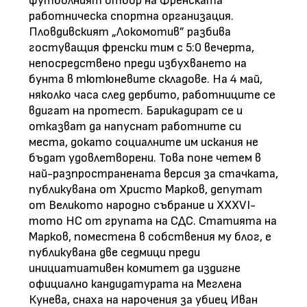
футболният отбор на Френската
работническа спортна организация.
Пловдивският „Локомотив” разбива
гостуващия френски тим с 5:0 вечерта,
непосредствено преди избухването на
бунта в тютюневите складове. На 4 май,
няколко часа след дербито, работниците се
вдигат на протест. Барикадират се и
отказват да напуснат работните си
места, докато социалните им искания не
бъдат удовлетворени. Това поне четем в
най-разпространената версия за стачката,
публикувана от Христо Марков, депутат
от Великото народно събрание и XXXVI-
тото НС от групата на СДС. Статията на
Марков, поместена в собствения му блог, е
публикувана две седмици преди
инициатиативен комитет да издигне
официално кандидатурата на Меглена
Кунева, снаха на нарочения за убиец Иван