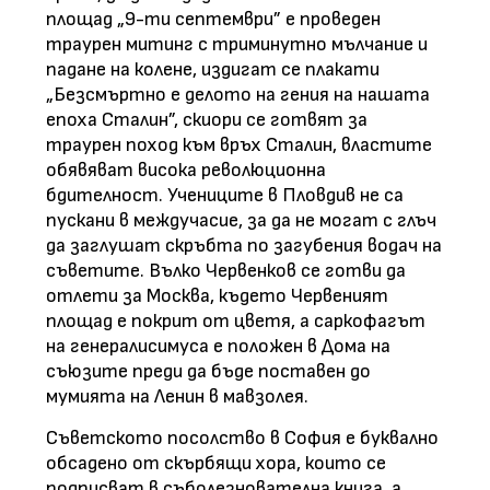
площад „9-ти септември” е проведен
траурен митинг с триминутно мълчание и
падане на колене, издигат се плакати
„Безсмъртно е делото на гения на нашата
епоха Сталин”, скиори се готвят за
траурен поход към връх Сталин, властите
обявяват висока революционна
бдителност. Учениците в Пловдив не са
пускани в междучасие, за да не могат с глъч
да заглушат скръбта по загубения водач на
съветите. Вълко Червенков се готви да
отлети за Москва, където Червеният
площад е покрит от цветя, а саркофагът
на генералисимуса е положен в Дома на
съюзите преди да бъде поставен до
мумията на Ленин в мавзолея.
Съветското посолство в София е буквално
обсадено от скърбящи хора, които се
подписват в съболезнователна книга, а