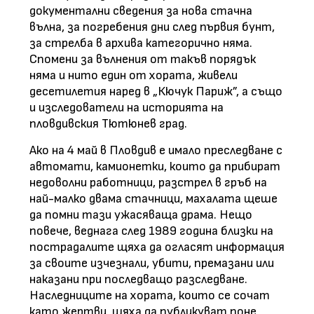
документални сведения за нова стачна
вълна, за погребения дни след първия бунт,
за стрелба в архива категорично няма.
Спомени за вълнения от такъв порядък
няма и нито един от хората, живели
десетилетия наред в „Кючук Париж”, а също
и изследователи на историята на
пловдивския Тютюнев град.
Ако на 4 май в Пловдив е имало преследване с
автомати, камионетки, които да прибират
недоволни работници, разстрел в гръб на
най-малко двама стачници, махалата щеше
да помни тази ужасяваща драма. Нещо
повече, веднага след 1989 година близки на
пострадалите щяха да огласят информация
за своите изчезнали, убити, премазани или
наказани при последващо разследване.
Наследниците на хората, които се сочат
като жертви, щяха да публикуват поне