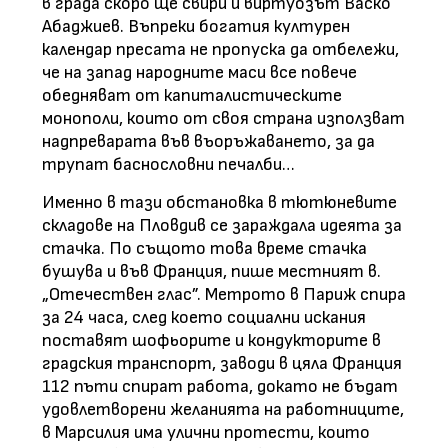
в града скоро ще свири и виртуозът Васко
Абаджиев. Въпреки богатия културен
календар пресата не пропуска да отбележи,
че на запад народните маси все повече
обедняват от капиталистическите
монополи, които от своя страна използват
надпреварата във въоръжаването, за да
трупат баснословни печалби…
Именно в тази обстановка в тютюневите
складове на Пловдив се зараждала идеята за
стачка. По същото това време стачка
бушува и във Франция, пише местният в.
„Отечествен глас”. Метрото в Париж спира
за 24 часа, след което социални искания
поставят шофьорите и кондукторите в
градския транспорт, заводи в цяла Франция
112 пъти спират работа, докато не бъдат
удовлетворени желанията на работниците,
в Марсилия има улични протести, които