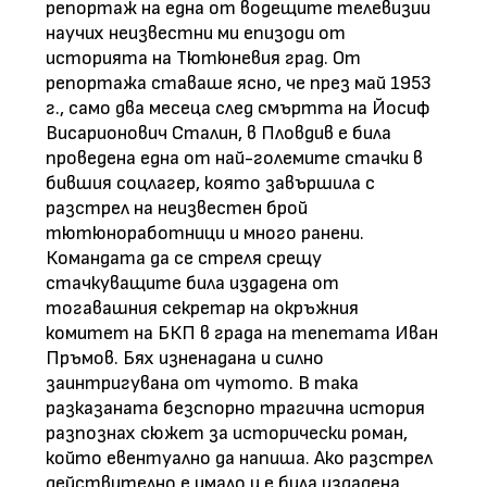
репортаж на една от водещите телевизии
научих неизвестни ми епизоди от
историята на Тютюневия град. От
репортажа ставаше ясно, че през май 1953
г., само два месеца след смъртта на Йосиф
Висарионович Сталин, в Пловдив е била
проведена една от най-големите стачки в
бившия соцлагер, която завършила с
разстрел на неизвестен брой
тютюноработници и много ранени.
Командата да се стреля срещу
стачкуващите била издадена от
тогавашния секретар на окръжния
комитет на БКП в града на тепетата Иван
Пръмов. Бях изненадана и силно
заинтригувана от чутото. В така
разказаната безспорно трагична история
разпознах сюжет за исторически роман,
който евентуално да напиша. Ако разстрел
действително е имало и е била издадена