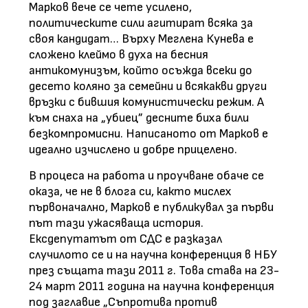
Марков вече се чете усилено,
политическите сили агитират всяка за
своя кандидат… Върху Меглена Кунева е
сложено клеймо в духа на бесния
антикомунизъм, който осъжда всеки до
десето коляно за семейни и всякакви други
връзки с бившия комунистически режим. А
към снаха на „убиец” десните биха били
безкомпромисни. Написаното от Марков е
идеално изчислено и добре прицелено.
В процеса на работа и проучване обаче се
оказа, че не в блога си, както мислех
първоначално, Марков е публикувал за първи
път тази ужасяваща история.
Ексдепутатът от СДС е разказал
случилото се и на научна конференция в НБУ
през същата тази 2011 г. Това става на 23-
24 март 2011 година на научна конференция
под заглавие „Съпротива против