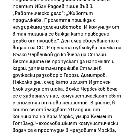
поетът Иван Радоев пише във в.
„Работническо дело”: „Животът
продължава. Пролетта приижда с
неудържими зелени цветове. И комунизмът
в тая тишина се вижда като приведено
дърво от плодове.”. Ден след сбогуването с
водача на СССР пресата публикува снимка на
Вълко Червенков до ковчега на Сталин.
Вестниците не пропускат да напомнят и
кадри, запечатали приживе Сталин в
дружески разговор с Георги Димитров.
Няколко дни, след като целият Източен
блок излиза от шока, Вълко Червенков вече
се е завърнал у нас, комунистическият свят
е сполетян от ново нещастие. В дните, в
които се отбелязват 70 години от
кончината на Карл Маркс, умира Клемент
Готвалд. Чехословашкият комунистически
водач се е простудил в мразовита Москва,