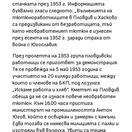
стачката през 1953 г. Информацията
буквално гласи следното: „Вълненията на
тютюноработниците в Пловдив и Хасково
са предизвикани от безработицата, тъй
като необработеният тютюн е изнесен
през есента на 1952 г. заради страха от
война с Югославия.
През пролетта на 1953 група пловдивски
работници се приготвят за демонстрация.
Тя се провежда на 5 май 1953 година с
участието на 20 хиляди работници, между
които и членове на БКП, под лозунга
„Искаме работа и хляб”. Кметът на Пловдив
обеща да не се изнася повече необработен
тютюн. Към 16.00 часа пристига
министърът на промишлеността Антон
Югов, който е освиркан и замерян с камъни.
Едва тогава се намесва милицията с палки и
изстрели във въздуха. Убити са трима