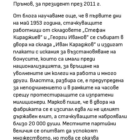
Пръмов, за президент през 2011 г.
От блога научаваме още, че в първите дни
на май 1953 година, стачкуващите
работници от складовете „Стефан
Кираджиев” и „Георги Иванов” се събират в
двора на склада „Иван Караджов” и издигат
плакати с искания за възстановяване на
бонусите, които са имали преди
национализацията, за връщане на
уволнените им колеги на работа и много
други. Властта, разбира се, е предупредена
за неподчинението и в рамките на часове
срещу протестиращите са изпратени
милиционери. Марков пише, че в двора на
фабриката се е изсипал едва ли не целият
държавен елит, а стачкуващите наброявали
близо 20 000 души. Местните партийни
величия се опитват да успокоят
множеството, но това се оказва