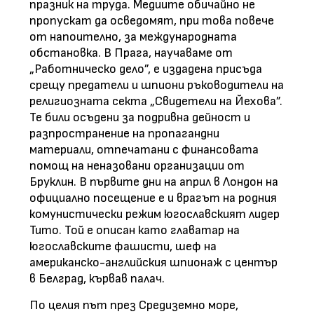
празник на труда. Медиите обичайно не
пропускат да осведомят, при това повече
от напоително, за международната
обстановка. В Прага, научаваме от
„Работническо дело”, е издадена присъда
срещу предатели и шпиони ръководители на
религиозната секта „Свидетели на Йехова”.
Те били осъдени за подривна дейност и
разпространение на пропагандни
материали, отпечатани с финансовата
помощ на неназовани организации от
Бруклин. В първите дни на април в Лондон на
официално посещение е и врагът на родния
комунистически режим югославският лидер
Тито. Той е описан като главатар на
югославските фашисти, шеф на
американско-английския шпионаж с център
в Белград, кървав палач.
По целия път през Средиземно море,