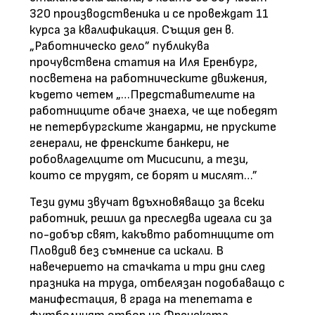
320 производственика и се провеждат 11
курса за квалификация. Същия ден в.
„Работническо дело” публикува
прочувствена статия на Иля Еренбург,
посветена на работническите движения,
където четем „…Представителите на
работниците обаче знаеха, че ще победят
не петербургските жандарми, не пруските
генерали, не френските банкери, не
робовладелците от Мисисипи, а тези,
които се трудят, се борят и мислят…”
Тези думи звучат вдъхновяващо за всеки
работник, решил да преследва идеала си за
по-добър свят, какъвто работниците от
Пловдив без съмнение са искали. В
навечерието на стачката и три дни след
празника на труда, отбелязан подобаващо с
манифестация, в града на тепетата е