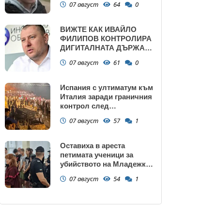
07 август
64
0
ВИЖТЕ КАК ИВАЙЛО
ФИЛИПОВ КОНТРОЛИРА
ДИГИТАЛНАТА ДЪРЖАВА
ЗАД ГЪРБА НА
07 август
61
0
ПРАВИТЕЛСТВОТО?
(РАЗСЛЕДВАНЕ)
Испания с ултиматум към
Италия заради граничния
контрол след
нашествието в Сеута
07 август
57
1
Оставиха в ареста
петимата ученици за
убийството на Младежкия
хълм: Измъчвали Георги
07 август
54
1
час, гаврили се с него и го
обрали