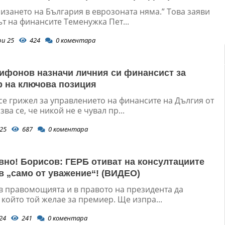
лизането на България в еврозоната няма.” Това заяви
т на финансите Теменужка Пет...
ри 25
424
0
коментара
ифонов назначи личния си финансист за
 на ключова позиция
се грижел за управлението на финансите на Дългия от
ва се, че никой не е чувал пр...
25
687
0
коментара
вно! Борисов: ГЕРБ отиват на консултациите
в „само от уважение“! (ВИДЕО)
 в правомощията и в правото на президента да
който той желае за премиер. Ще изпра...
24
241
0
коментара