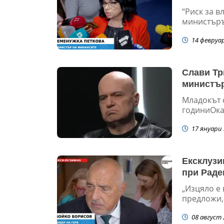
“Риск за в
министъръ
14 февруа
Слави Тр
министър
Младокът 
годиниОказ
17 януари 
Ексклузи
при Раде
„Изцяло е
предложи, 
08 август 