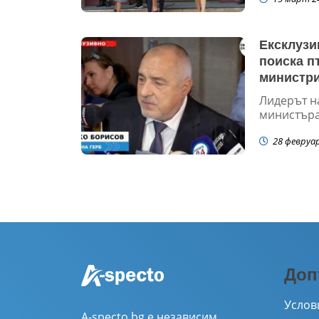
Ексклуз
поиска п
министри
Лидерът н
министъра 
28 февруа
Доп
Услов
A-specto.bg е независим