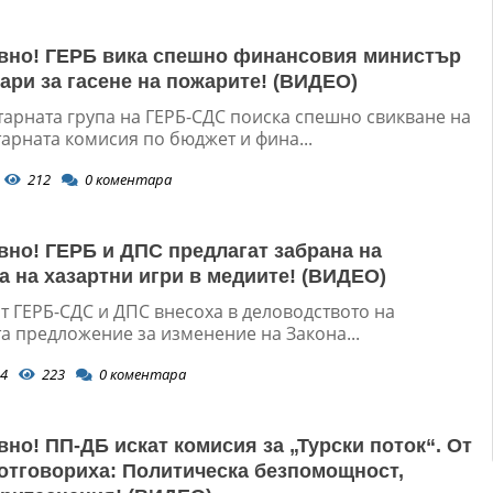
вно! ГЕРБ вика спешно финансовия министър
пари за гасене на пожарите! (ВИДЕО)
арната група на ГЕРБ-СДС поиска спешно свикване на
арната комисия по бюджет и фина...
212
0
коментара
вно! ГЕРБ и ДПС предлагат забрана на
а на хазартни игри в медиите! (ВИДЕО)
т ГЕРБ-СДС и ДПС внесоха в деловодството на
а предложение за изменение на Закона...
4
223
0
коментара
вно! ПП-ДБ искат комисия за „Турски поток“. От
отговориха: Политическа безпомощност,