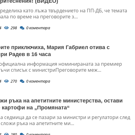
ритеснения! (ВИДЕО)
пределиха като лъжа твърдението на ПП-ДБ, че темата
ала по време на преговорите з...
4
298
0
коментара
ите приключиха, Мария Габриел отива с
при Радев в 16 часа
официална информация номинираната за премиер
ръчи списък с министриПреговорите меж...
4
270
0
коментара
жи ръка на апетитните министерства, остави
 картофи на „Промяната“
а седмица да се пазари за министри и регулатори след
сложи ръка на апетитните ми...
4
280
0
коментара