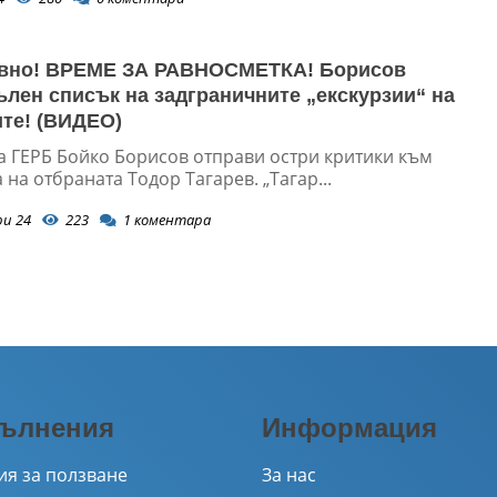
ивно! ВРЕМЕ ЗА РАВНОСМЕТКА! Борисов
ълен списък на задграничните „екскурзии“ на
те! (ВИДЕО)
а ГЕРБ Бойко Борисов отправи остри критики към
на отбраната Тодор Тагарев. „Тагар...
ри 24
223
1
коментара
ълнения
Информация
ия за ползване
За нас