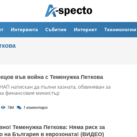
ят
Интервюта
Събития
Интернет
Техниологии
ткова
ецов във война с Теменужка Петкова
НАП натискан да пълни хазната, обвиняван за
на финансовия министър
784
1
коментара
вно! Теменужка Петкова: Няма риск за
о на България в еврозоната! (ВИДЕО)