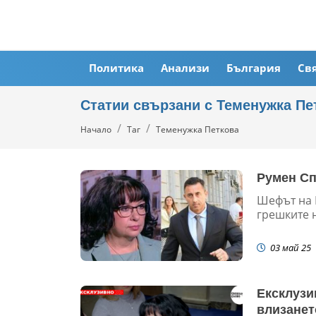
Политика
Анализи
България
Св
Статии свързани с Теменужка Пе
Начало
Таг
Теменужка Петкова
Румен Сп
Шефът на 
грешките 
03 май 25
Ексклузи
влизанет