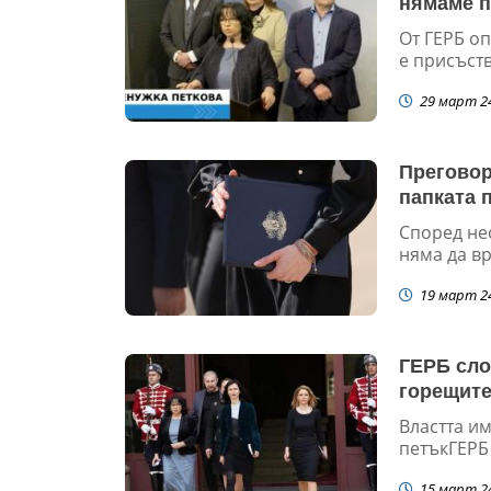
нямаме п
От ГЕРБ о
е присъств
29 март 2
Преговор
папката 
Според не
няма да в
19 март 2
ГЕРБ сло
горещите
Властта им
петъкГЕРБ 
15 март 2