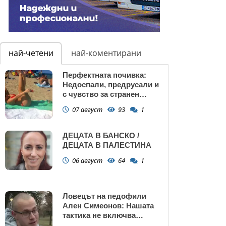
най-четени
най-коментирани
Перфектната почивка:
Недоспали, предрусали и
с чувство за странен
сърбеж
07 август
93
1
ДЕЦАТА В БАНСКО /
ДЕЦАТА В ПАЛЕСТИНА
06 август
64
1
Ловецът на педофили
Ален Симеонов: Нашата
тактика не включва
убийства