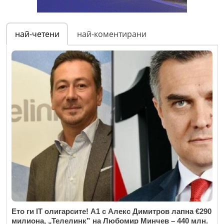
най-четени
най-коментирани
Ето ги IT олигарсите! А1 с Алекс Димитров лапна €290
милиона, „Телелинк” на Любомир Минчев – 440 млн.