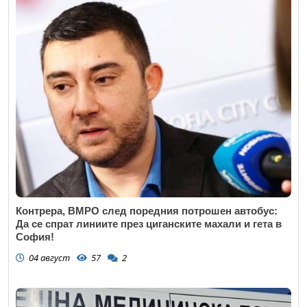
Контрера, ВМРО след поредния потрошен автобус:
Да се спрат линиите през циганските махали и гета в
София!
04 август
57
2