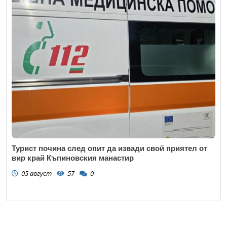
Турист почина след опит да извади свой приятел от
вир край Къпиновския манастир
05 август
57
0