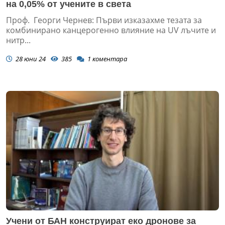
на 0,05% от учените в света
Проф. Георги Чернев: Първи изказахме тезата за
комбинирано канцерогенно влияние на UV лъчите и
нитр...
28 юни 24
385
1
коментара
Учени от БАН конструират еко дронове за