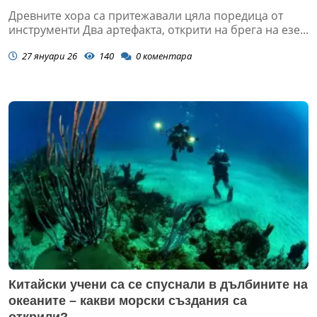
Древните хора са притежавали цяла поредица от
инструменти Два артефакта, открити на брега на езе...
27 януари 26
140
0
коментара
Китайски учени са се спуснали в дълбините на
океаните – какви морски създания са