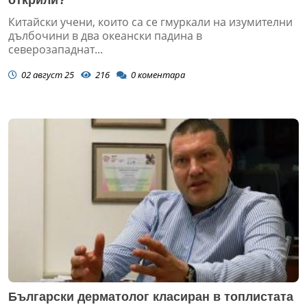
открили?
Китайски учени, които са се гмуркали на изумителни
дълбочини в два океански падина в
северозападнат...
02 август 25
216
0
коментара
Български дерматолог класиран в топлистата