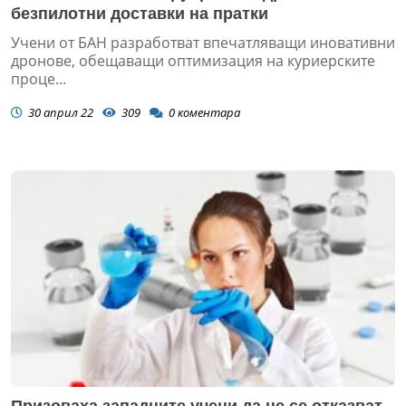
безпилотни доставки на пратки
Учени от БАН разработват впечатляващи иновативни
дронове, обещаващи оптимизация на куриерските
проце...
30 април 22
309
0
коментара
Призоваха западните учени да не се отказват