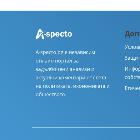
Доп
Услов
A-specto.bg е независим
Защит
онлайн портал за
Инфор
задълбочени анализи и
собст
актуални коментари от света
на политиката, икономиката и
Етиче
обществото.