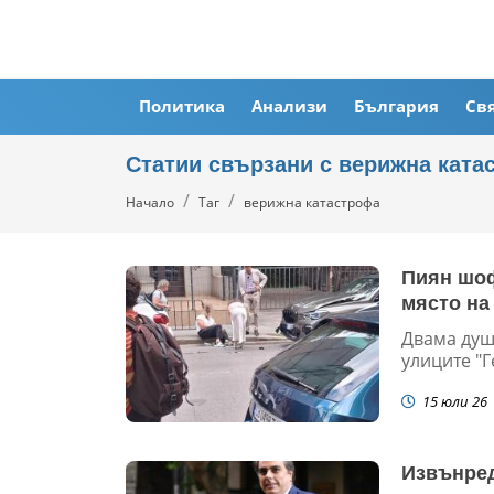
Политика
Анализи
България
Св
Статии свързани с верижна ката
Начало
Таг
верижна катастрофа
Пиян шоф
място на
Двама душ
улиците "
15 юли 26
Извънред