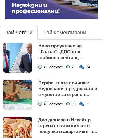
най-четени
най-коментирани
Ново проучване на
„Галъп“: ДПС със
стабилен рейтинг,
подкрепата към Радев се
06 август
82
24
запазва
Перфектната почивка:
Недоспали, предрусали и
с чувство за странен
сърбеж
07 август
75
1
Два дюнера в Несебър
струват почти колкото
нощувка в апартамент в
Поморие