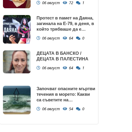
06 август
72
1
Протест в памет на Даяна,
загинала на Е-79, в деня, в
който трябваше да е
сватбата ѝ (снимки)
06 август
64
0
ДЕЦАТА В БАНСКО /
ДЕЦАТА В ПАЛЕСТИНА
06 август
64
1
Започват опасните мъртви
течения в морето: Какви
са съветите на
спасителите?
06 август
54
0