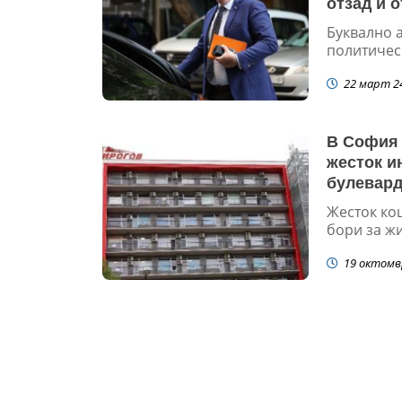
отзад и 
Буквално 
политичес
22 март 2
В София 
жесток и
булевар
Жесток ко
бори за жи
19 октомв