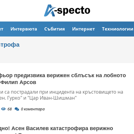
ят
Интервюта
Събития
Интернет
Техниологии
строфа
ьор предизвика верижен сблъсък на лобното
 Филип Арсов
и са пострадали при инцидента на кръстовището на
Ген. Гурко" и "Цар Иван-Шишман"
68
0
коментара
но! Асен Василев катастрофира верижно