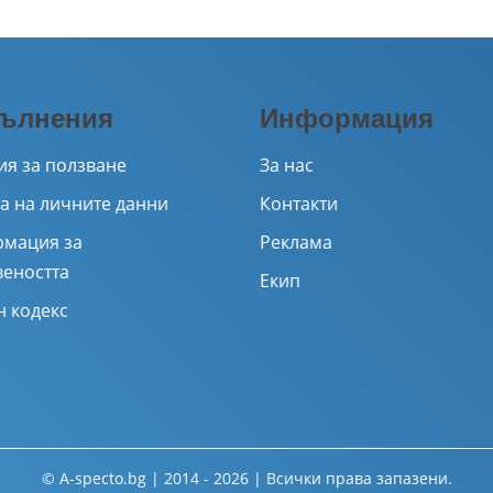
ълнения
Информация
ия за ползване
За нас
а на личните данни
Контакти
мация за
Реклама
веността
Екип
н кодекс
© A-specto.bg | 2014 - 2026 | Всички права запазени.