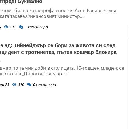
отпред! Буквално
автомобилна катастрофа сполетя Асен Василев след
ката такава.Финансовият министър...
4
212
1
коментара
е ад: Тийнейджър се бори за живота си след
нцидент с тротинетка, пътен кошмар блокира
д
шмaр по тъмни доби в столицата. 15-годшен младеж се
вота си в „Пирогов“ след жест...
ри 23
316
0
коментара