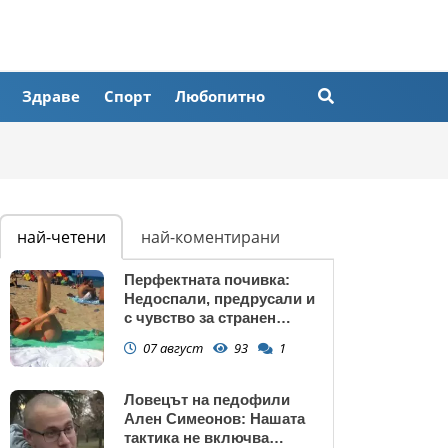
Здраве
Спорт
Любопитно
най-четени
най-коментирани
Перфектната почивка:
Недоспали, предрусали и
с чувство за странен
сърбеж
07 август
93
1
Ловецът на педофили
Ален Симеонов: Нашата
тактика не включва