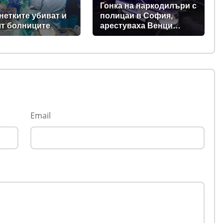
Гонка на наркодилъри с
нетките убиват и
полицаи в София,
т болниците
арестуваха Венци
"Белия негър" с 460 000
евро в него
Email