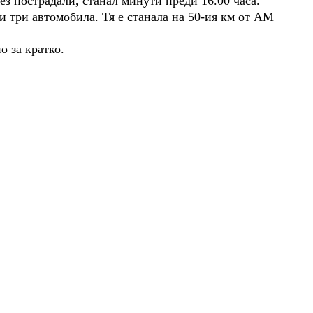
з пострадали, станал минути преди 16.00 часа.
и три автомобила. Тя е станала на 50-ия км от АМ
о за кратко.