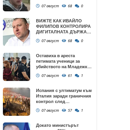
убийства
07 август
68
0
ВИЖТЕ КАК ИВАЙЛО
ФИЛИПОВ КОНТРОЛИРА
ДИГИТАЛНАТА ДЪРЖАВА
ЗАД ГЪРБА НА
07 август
68
0
ПРАВИТЕЛСТВОТО?
(РАЗСЛЕДВАНЕ)
Оставиха в ареста
петимата ученици за
убийството на Младежкия
хълм: Измъчвали Георги
07 август
61
1
час, гаврили се с него и го
обрали
Испания с ултиматум към
Италия заради граничния
контрол след
нашествието в Сеута
07 август
57
1
Докато министърът