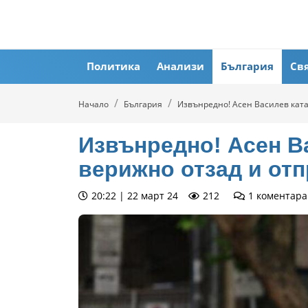
Политика
Анализи
България
Св
Начало
България
Извънредно! Асен Василев ката
Извънредно! Асен В
верижно отзад и отп
20:22 | 22 март 24
212
1
коментара