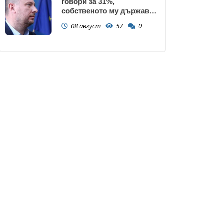
говори за 31%,
собственото му държавно
дружество е на 58% -
08 август
57
0
крадецът вика дръжте
крадеца