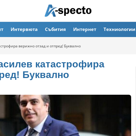
ят
Интервюта
Събития
Интернет
Техниологии
строфира верижно отзад и отпред! Буквално
асилев катастрофира
ред! Буквално