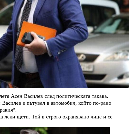
етя Асен Василев след политическата такава.
 Василев е пътувал в автомобил, който по-рано
Тракия“.
ма леки щети. Той в строго охранявано лице и се