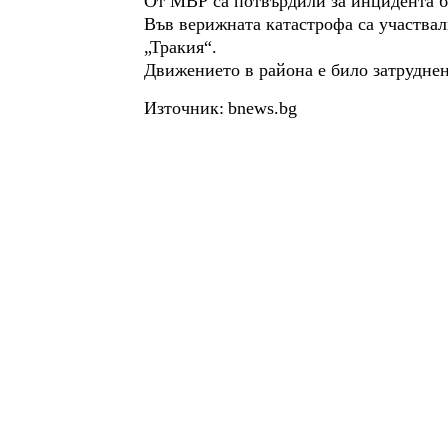
От МВР са потвърдили за инцидента бе
Във верижната катастрофа са участвал
„Тракия“.
Движението в района е било затруднен
Източник:
bnews.bg