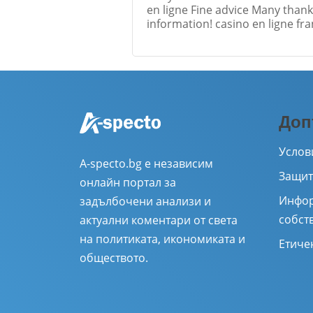
en ligne Fine advice Many thank
information! casino en ligne fra
Име
*
Доп
Коментар
*
Услов
A-specto.bg е независим
Защит
онлайн портал за
Инфор
задълбочени анализи и
собст
актуални коментари от света
на политиката, икономиката и
Етиче
обществото.
Отк