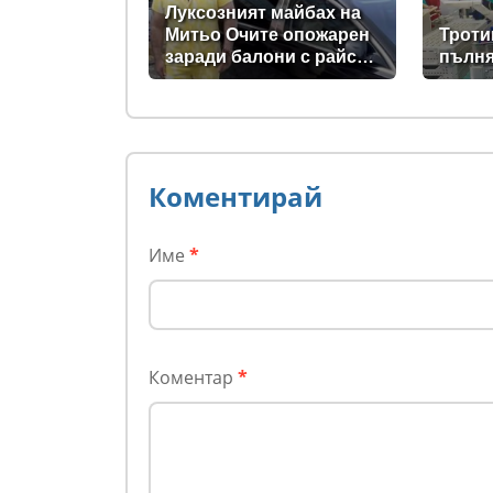
Луксозният майбах на
Митьо Очите опожарен
Троти
заради балони с райски
пълня
газ
Коментирай
Име
*
Коментар
*