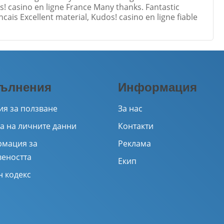
s! casino en ligne France Many thanks. Fantastic
ncais Excellent material, Kudos! casino en ligne fiable
Email
ълнения
Информация
ия за ползване
За нас
а на личните данни
Контакти
мация за
Реклама
веността
Екип
н кодекс
ажи