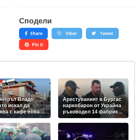
Сподели
Share
Viber
Tweet
Pin it
онерът Владо
Арестуваният в Бургас
ото искал да
наркобарон от Украйна
ява с кафе новата
ръководел 14 фабрики
за дрога в Европейския
съюз