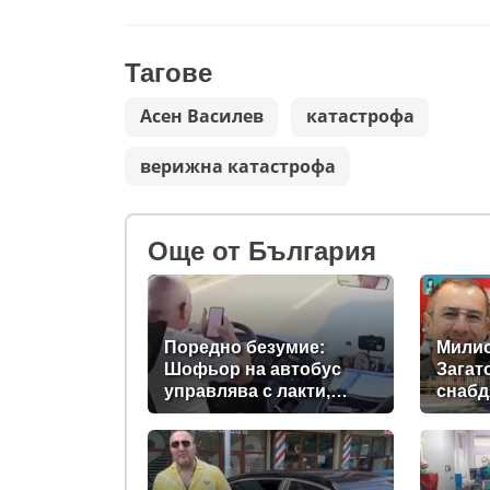
Тагове
Асен Василев
катастрофа
верижна катастрофа
Oще от България
Поредно безумие:
Мили
Шофьор на автобус
Загат
управлява с лакти,
снабд
докато гледа TikTok
власт