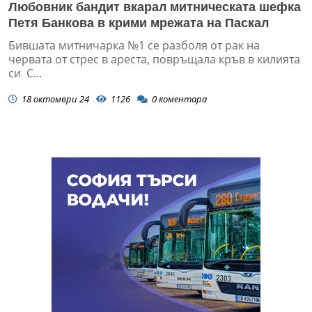
Любовник бандит вкарал митническата шефка
Петя Банкова в крими мрежата на Паскал
Бившата митничарка №1 се разболя от рак на
червата от стрес в ареста, повръщала кръв в килията
си С...
18 октомври 24
1126
0
коментара