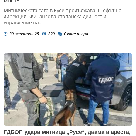
мост“
Митническата сага в Русе продължава! Шефът на
дирекция „Финансова-стопанска дейност и
управление на...
30 октомври 25
820
0
коментара
ГДБОП удари митница „Русе“, двама в ареста,