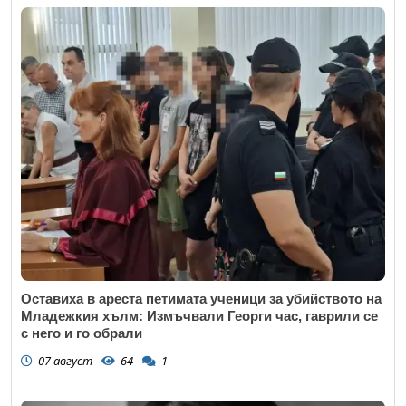
Оставиха в ареста петимата ученици за убийството на
Младежкия хълм: Измъчвали Георги час, гаврили се
с него и го обрали
07 август
64
1