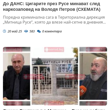
До ДАНС: Цигарите през Русе минават след
наркозаповед на Володя Петров (СХЕМАТА)
Поредна криминална сага в Териториална дирекция
„Митница Русе“, която да влезе най-сетне в дневния...
20 май 25
583
0
коментара