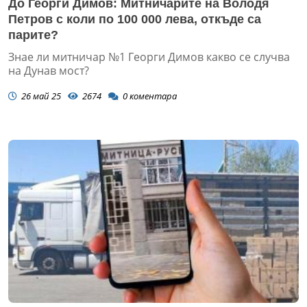
До Георги Димов: Митничарите на Володя
Петров с коли по 100 000 лева, откъде са
парите?
Знае ли митничар №1 Георги Димов какво се случва
на Дунав мост?
26 май 25
2674
0
коментара