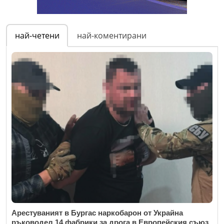
най-четени
най-коментирани
Арестуваният в Бургас наркобарон от Украйна
ръководел 14 фабрики за дрога в Европейския съюз