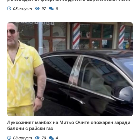
08 август
97
6
Луксозният майбах на Митьо Очите опожарен заради
балони с райски газ
08 август
79
4