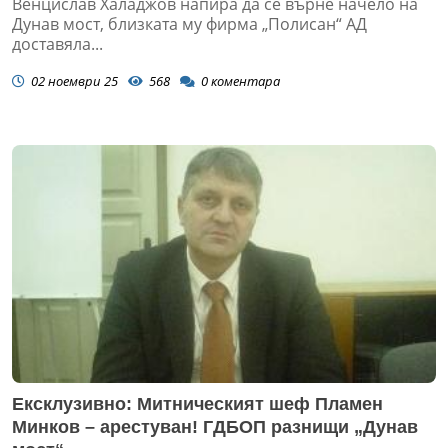
Венцислав Халаджов напира да се върне начело на
Дунав мост, близката му фирма „Полисан“ АД
доставяла...
02 ноември 25
568
0
коментара
Ексклузивно: Митническият шеф Пламен
Минков – арестуван! ГДБОП разнищи „Дунав