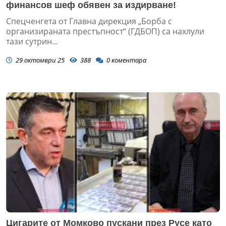
финансов шеф обявен за издирване!
Спецченгета от Главна дирекция „Борба с
организираната престъпност“ (ГДБОП) са нахлули
тази сутрин...
29 октомври 25
388
0
коментара
Цигарите от Момково пускани през Русе като