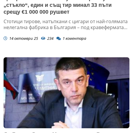
„стъкло“, един и същ тир минал 33 пъти
срещу €1 000 000 рушвет
Стотици тирове, натъпкани с цигари от най-голямата
нелегална фабрика в България – под кравефермата...
14 октомври 25
234
1
коментара