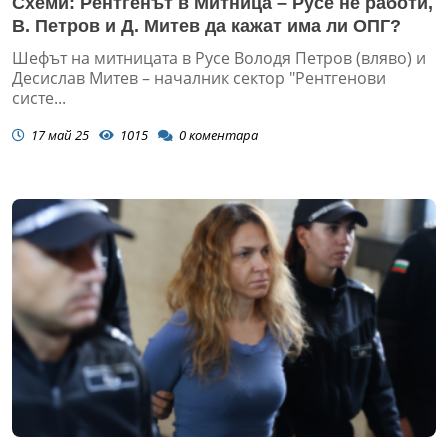
Схеми: Рентгенът в Митница – Русе не работи,
В. Петров и Д. Митев да кажат има ли ОПГ?
Шефът на митницата в Русе Володя Петров (вляво) и
Десислав Митев – началник сектор "Рентгенови
систе...
17 май 25
1015
0
коментара