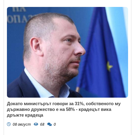
Докато министърът говори за 31%, собственото му
държавно дружество е на 58% - крадецът вика
дръжте крадеца
08 август
68
0