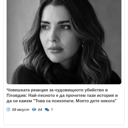
Човешката реакция за чудовищното убийство в
Пловдив: Най-лесното е да прочетем тази история и
да си кажем "Това са психопати. Моето дете никога"
08 август
64
1