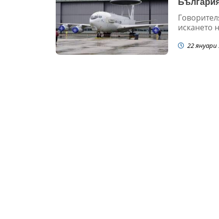
България
Говорител
искането н
22 януари 