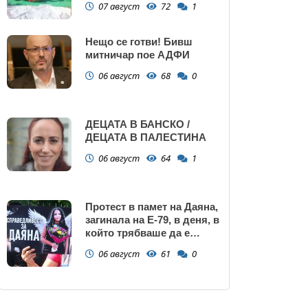
07 август
72
1
Нещо се готви! Бивш
митничар пое АДФИ
06 август
68
0
ДЕЦАТА В БАНСКО /
ДЕЦАТА В ПАЛЕСТИНА
06 август
64
1
Протест в памет на Даяна,
загинала на Е-79, в деня, в
който трябваше да е
сватбата ѝ (снимки)
06 август
61
0