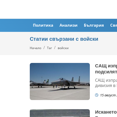
Политика
Анализи
България
Св
Статии свързани с войски
Начало
Таг
войски
САЩ изпр
подсилят
САЩ изпра
дивизия в 
15 август 
Искането