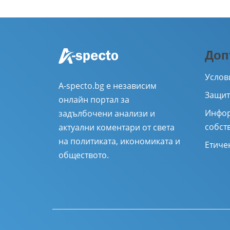
Доп
Услов
A-specto.bg е независим
Защит
онлайн портал за
Инфор
задълбочени анализи и
собст
актуални коментари от света
на политиката, икономиката и
Етиче
обществото.