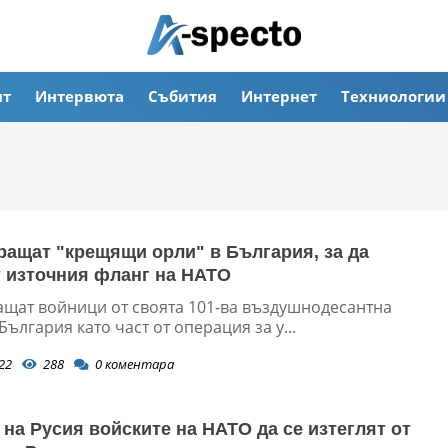
ят
Интервюта
Събития
Интернет
Техниологии
ащат "крещящи орли" в България, за да
 източния фланг на НАТО
щат войници от своята 101-ва въздушнодесантна
България като част от операция за у...
22
288
0
коментара
 на Русия войските на НАТО да се изтеглят от