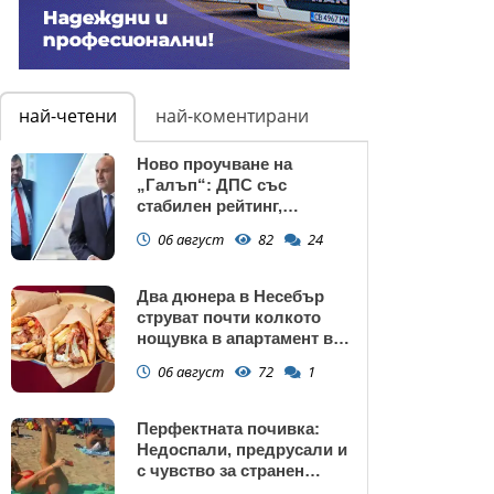
най-четени
най-коментирани
Ново проучване на
„Галъп“: ДПС със
стабилен рейтинг,
подкрепата към Радев се
06 август
82
24
запазва
Два дюнера в Несебър
струват почти колкото
нощувка в апартамент в
Поморие
06 август
72
1
Перфектната почивка:
Недоспали, предрусали и
с чувство за странен
сърбеж