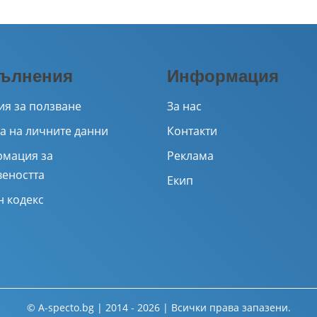
ълнения
Информация
ия за ползване
За нас
а на личните данни
Контакти
мация за
Реклама
веността
Екип
н кодекс
© A-specto.bg | 2014 - 2026 | Всички права запазени.