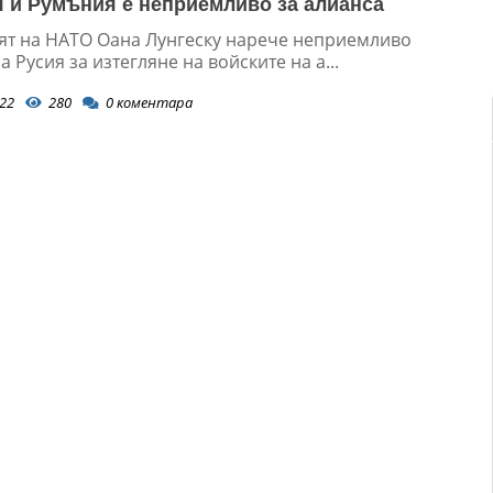
 и Румъния е неприемливо за алианса
ят на НАТО Оана Лунгеску нарече неприемливо
а Русия за изтегляне на войските на а...
22
280
0
коментара