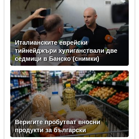
Италианските еврейски
тийнейджъри хулиганствали две
седмици в Банско (снимки)
Веригите пробутват вносни
продукти за български