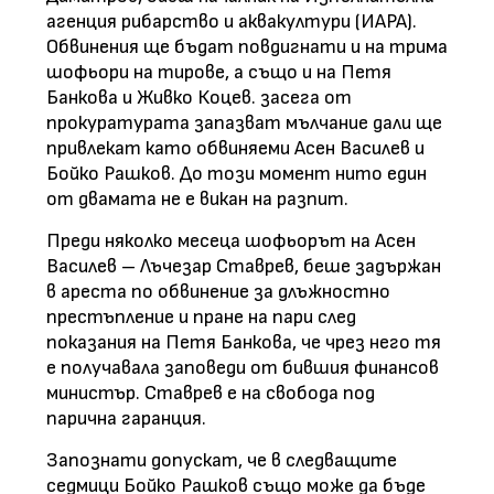
агенция рибарство и аквакултури (ИАРА).
Обвинения ще бъдат повдигнати и на трима
шофьори на тирове, а също и на Петя
Банкова и Живко Коцев. засега от
прокуратурата запазват мълчание дали ще
привлекат като обвиняеми Асен Василев и
Бойко Рашков. До този момент нито един
от двамата не е викан на разпит.
Преди няколко месеца шофьорът на Асен
Василев – Лъчезар Ставрев, беше задържан
в ареста по обвинение за длъжностно
престъпление и пране на пари след
показания на Петя Банкова, че чрез него тя
е получавала заповеди от бившия финансов
министър. Ставрев е на свобода под
парична гаранция.
Запознати допускат, че в следващите
седмици Бойко Рашков също може да бъде