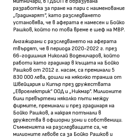
митничари, в ГДБОП е образувана
разработка за пране на пари с наименование
„Градинарят“, като разследването
установява, че в аферата е намесен и Бойко
Рашков, който по това време е шеф на МВР.
Ангажирани с разследването на аферата
твърдят, че в периода 2020-2022 г. през
66-годишния Николай Воденичаров, който
работи като градинар в къщата на Бойко
Рашков от 2012 г. насам, са преминали 5
830 000 лева, дошли на няколко транша от
Швейцария и Кипър през дружествата
„Евроелектрик“ ООД и „Никмар". Милионите
били превъртени няколко пъти между
фирмите, преминали и през градинаря на
Бойко Рашков, а накрая потънали в
дружества в офшорни зони и собственици.
Съмненията на разследващите са, че
милионите левове са за Бойко Рашков и