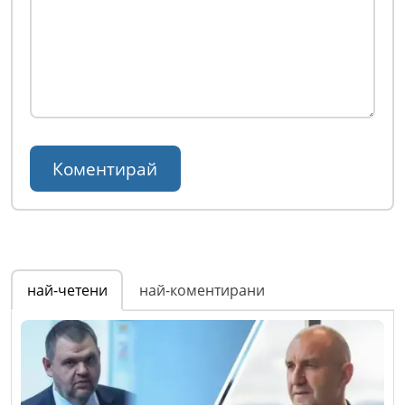
най-четени
най-коментирани