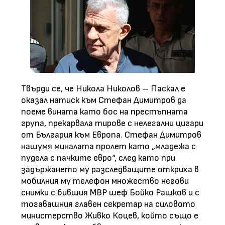
Твърди се, че Никола Николов – Паскал е
оказал натиск към Стефан Димитров да
поеме вината като бос на престъпната
група, прекарвала тирове с нелегални цигари
от България към Европа. Стефан Димитров
нашумя миналата пролет като „младежа с
пудела с пачките евро“, след като при
задържането му разследващите откриха в
мобилния му телефон множество негови
снимки с бившия МВР шеф Бойко Рашков и с
тогавашния главен секретар на силовото
министерство Живко Коцев, който също е