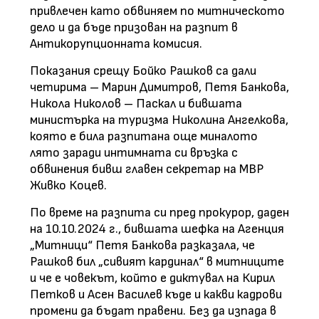
привлечен като обвиняем по митническото
дело и да бъде призован на разпит в
Антикорупционната комисия.
Показания срещу Бойко Рашков са дали
четирима – Марин Димитров, Петя Банкова,
Никола Николов – Паскал и бившата
министърка на туризма Николина Ангелкова,
която е била разпитана още миналото
лято заради интимната си връзка с
обвинения бивш главен секретар на МВР
Живко Коцев.
По време на разпита си пред прокурор, даден
на 10.10.2024 г., бившата шефка на Агенция
„Митници“ Петя Банкова разказала, че
Рашков бил „сивият кардинал“ в митниците
и че е човекът, който е диктувал на Кирил
Петков и Асен Василев къде и какви кадрови
промени да бъдат правени. Без да изпада в