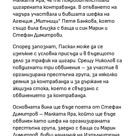
Малката Яра, че те покровителствали
цигарената контрабанда. В опъването на
чадъра участвала и бившата шефка на
Агенция „Митници“ Петя Банкова, която
също била близка с баща и син Марин и
Стефан Димитрови.
Според запознат, Паскал може да се
измъкне с условна присъда и в бъдещото
дело за трафик на цигари. Срещу Николов са
повдигнати три обвинения – за участие в
организирана престъпна група, за няколко
деяния за контрабанда и за държане на
акцизна стока, което е свързано с
обвинението за контрабанда.
Основната вина ще бъде поета от Стефан
Димитров – Малката Яра, който ще бъде
обвинен като шефа на организираната
престъпна група, заедно с баща си Марин
Димитров, бивш началник на Изпълнителна