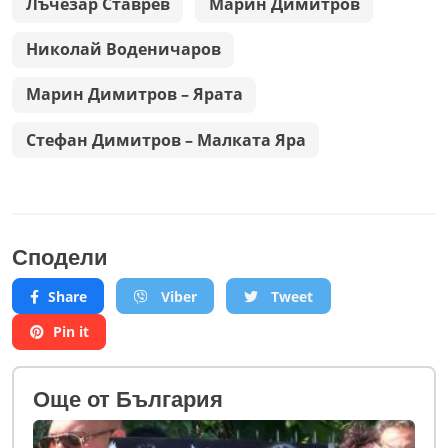
Лъчезар Ставрев
Марин Димитров
Николай Воденичаров
Марин Димитров – Ярата
Стефан Димитров – Малката Яра
Сподели
Share
Viber
Tweet
Pin it
Oще от България