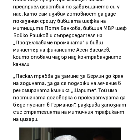
предприел действия по завръщането си у
нас, като сам изявил готовност да даде
показания срещу бившата шефка на
митниците Потя Банкова, бившия МВР шеф
Бойко Рашков и съпредседателя на
„Продължаваме промяната" и бивш
министър на финансите Асен Василев,
които опъвали чадър над контрабандните
канали
„Паскал трябва да замине за Берлин до края
на годината, за да се подложи на лечение в
реномираната клиника „Шарите“. Той има
постигната договорка с прокуратурата да
бъде пуснат в Германия“, разкрива запознат
със стратегията на митичния трафикант
на цигари.