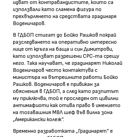
идват от контрабандистите, които са
използвали като сламена фигура по
прехвърлянето на средствата градинаря
Воденичаров.
В ГДБОП стигат до Бойко Рашков покрай
разследването на оперативно интересно
лице от кръга на баща и син Димитрови,
като използват разрешени СРС-та срещу
него. Така научават, че градинарят Николай
Воденичаров често контактува с
министъра на вътрешните работи Бойко
Рашков. Воденичаров е привикан за
обяснения в ГДБОП, а след като разпитът
му приключва, той е проследен от цивилни
антимафиоти как отива право в имението
на тогавашния МВЛ шеф във вилна зона
„Американски колеж“.
Временно разработката „Градинарят“ е