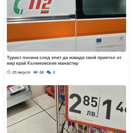
Турист почина след опит да извади свой приятел от
вир край Къпиновския манастир
05 август
68
0