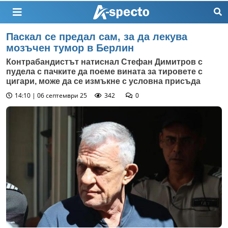
Паскал се предал сам, за да лекува
мозъчен тумор в Берлин
Контрабандистът натиснал Стефан Димитров с
пудела с пачките да поеме вината за тировете с
цигари, може да се измъкне с условна присъда
14:10 | 06 септември 25
342
0