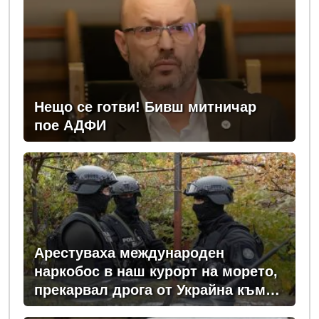
Нещо се готви! Бивш митничар
пое АДФИ
Арестуваха международен
наркобос в наш курорт на морето,
прекарвал дрога от Украйна към
ЕС