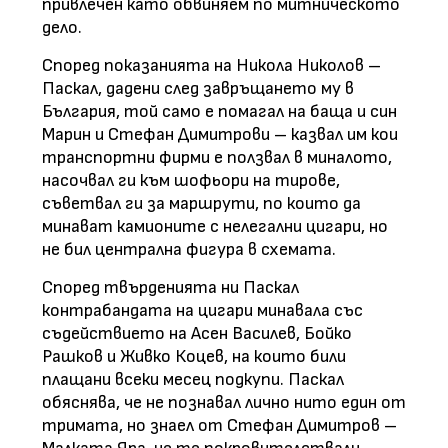
привлечен като обвиняем по митническото
дело.
Според показанията на Никола Николов –
Паскал, дадени след завръщането му в
България, той само е помагал на баща и син
Марин и Стефан Димитрови – казвал им кои
транспортни фирми е ползвал в миналото,
насочвал ги към шофьори на тирове,
съветвал ги за маршрути, по които да
минават камионите с нелегални цигари, но
не бил централна фигура в схемата.
Според твърденията ни Паскал
контрабандата на цигари минавала със
съдействието на Асен Василев, Бойко
Рашков и Живко Коцев, на които били
плащани всеки месец подкупи. Паскал
обяснява, че не познавал лично нито един от
тримата, но знаел от Стефан Димитров –