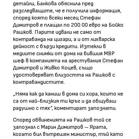
детайли, Банкова обяснила пред
разследващите, че е получила информация,
според която всеки месец Стефан
Димитров е плащал по 200 00 евро на Бойко
Рашков. Парите идвали не само от
контрабанда на цигари, а и от лихварска
дейност с бързи кредити. Изтекли в
медиите снимки от дома на бившия МВР
шеф в компанията на арестувания Стефан
Димитров и Живко Коцев, също
удостоверяват близостта на Рашков с
контрабандистите.
„Няма как да каниш в дома си хора, които не
са от най-близкия ти кръг и да общуваш
радушно с тях“, коментират запознати.
Според обвиненията на Рашков той се
запознал с Марин Димитров – Ярата,
когато бил вътрешен министър, тъй като