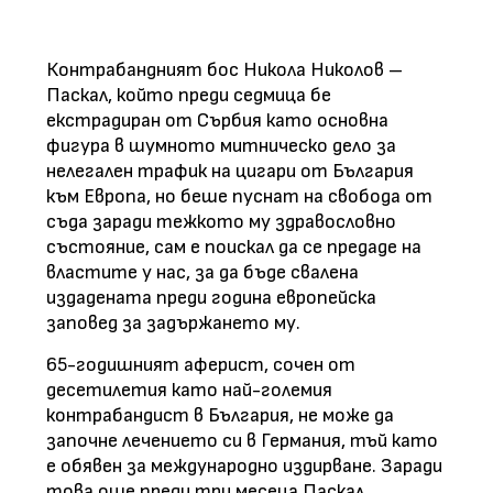
Контрабандният бос Никола Николов –
Паскал, който преди седмица бе
екстрадиран от Сърбия като основна
фигура в шумното митническо дело за
нелегален трафик на цигари от България
към Европа, но беше пуснат на свобода от
съда заради тежкото му здравословно
състояние, сам е поискал да се предаде на
властите у нас, за да бъде свалена
издадената преди година европейска
заповед за задържането му.
65-годишният аферист, сочен от
десетилетия като най-големия
контрабандист в България, не може да
започне лечението си в Германия, тъй като
е обявен за международно издирване. Заради
това още преди три месеца Паскал