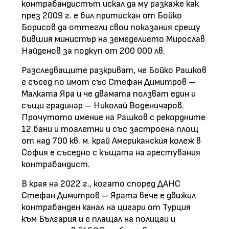
контрабандистът искал да му разкаже как
през 2009 г. е бил притискан от Бойко
Борисов да оттегли свои показания срещу
бившия министър на земеделието Мирослав
Найденов за подкуп от 200 000 лв.
Разследващите разкриват, че Бойко Рашков
е съсед по имот със Стефан Димитров –
Малката Яра и че двамата ползват един и
същи градинар – Николай Воденичаров.
Прочутото имение на Рашков с рекордните
12 бани и тоалетни и със застроена площ
от над 700 кв. м. край Американския колеж в
София е съседно с къщата на арестувания
контрабандист.
В края на 2022 г., когато според ДАНС
Стефан Димитров – Ярата вече е движил
контрабанден канал на цигари от Турция
към България и е плащал на полицаи и