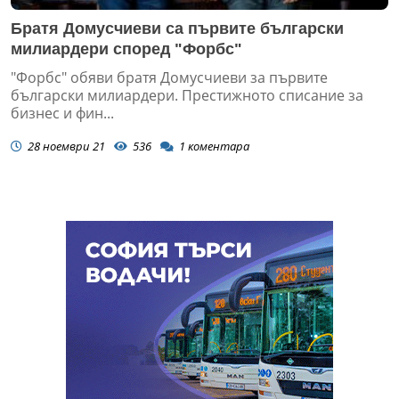
Братя Домусчиеви са първите български
милиардери според "Форбс"
"Форбс" обяви братя Домусчиеви за първите
български милиардери. Престижното списание за
бизнес и фин...
28 ноември 21
536
1
коментара