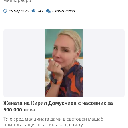
милиардера
16 март 26
241
0
коментара
Жената на Кирил Домусчиев с часовник за
500 000 лева
Тя е сред малцината дами в световен мащаб,
притежаващи това тиктакащо бижу