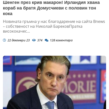
Шенген през крив макарон! Ирландия хвана
кораб на братя Домусчиеви с половин тон
кока
Новината гръмна у нас благодарение на сайта Bnews
– собственост на Николай БарековПратка
висококачес...
22 декември 23
374
128
коментара