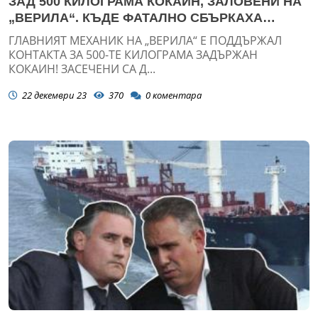
ЗАД 500 КИЛОГРАМА КОКАИН, ЗАЛОВЕНИ НА
„ВЕРИЛА“. КЪДЕ ФАТАЛНО СБЪРКАХА
ДОМУСЧИЕВИ, ЗА БЪДАТ ПОДЛОЖЕНИ
ГЛАВНИЯТ МЕХАНИК НА „ВЕРИЛА“ Е ПОДДЪРЖАЛ
КОНТАКТА ЗА 500-ТЕ КИЛОГРАМА ЗАДЪРЖАН
КОКАИН! ЗАСЕЧЕНИ СА Д...
22 декември 23
370
0
коментара