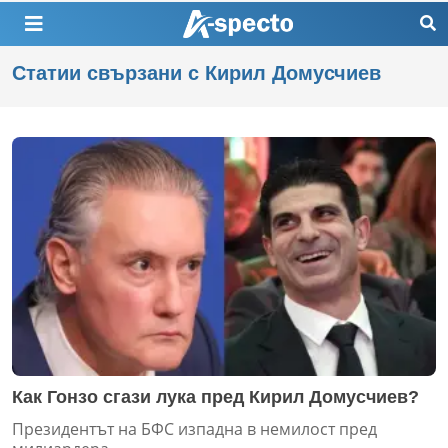
Статии свързани с Кирил Домусчиев
Как Гонзо сгази лука пред Кирил Домусчиев?
Президентът на БФС изпадна в немилост пред