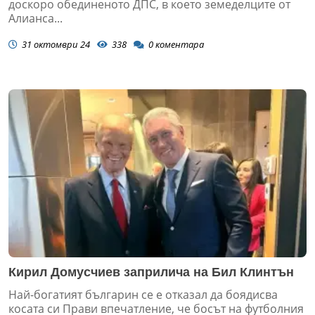
доскоро обединеното ДПС, в което земеделците от
Алианса...
31 октомври 24
338
0
коментара
Кирил Домусчиев заприлича на Бил Клинтън
Най-богатият българин се е отказал да боядисва
косата си Прави впечатление, че босът на футболния