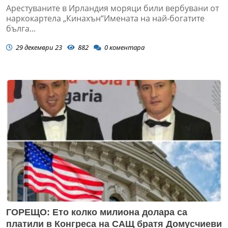
Арестуваните в Ирландия моряци били вербувани от
наркокартела „Кинахън“Имената на най-богатите
бълга...
29 декември 23
882
0
коментара
ГОРЕЩО: Ето колко милиона долара са
платили в Конгреса на САЩ братя Домусчиеви