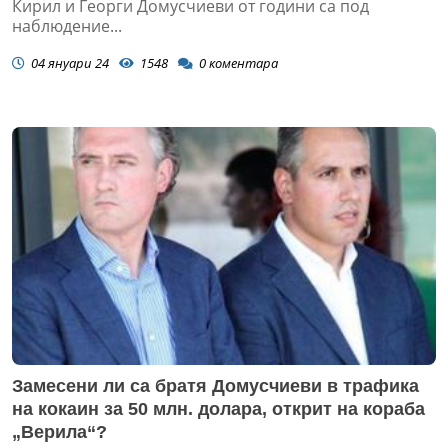
Кирил и Георги Домусчиеви от години са под
наблюдение...
04 януари 24
1548
0
коментара
Замесени ли са братя Домусчиеви в трафика
на кокаин за 50 млн. долара, открит на кораба
„Верила“?