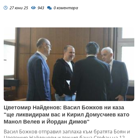
27 юни 25
943
0
коментара
Цветомир Найденов: Васил Божков ни каза
"ще ликвидирам вас и Кирил Домусчиев като
Манол Велев и Йордан Димов"
Васил Божков отправил заплаха към братята Боян и
Цветомир Найденови и техния баща Стефан на 12