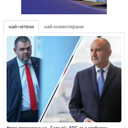
най-четени
най-коментирани
Ново проучване на „Галъп“: ДПС със стабилен