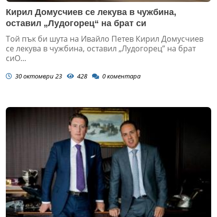
Кирил Домусчиев се лекува в чужбина,
оставил „Лудогорец“ на брат си
Той пък би шута на Ивайло Петев Кирил Домусчиев
се лекува в чужбина, оставил „Лудогорец” на брат
сиО...
30 октомври 23
428
0
коментара