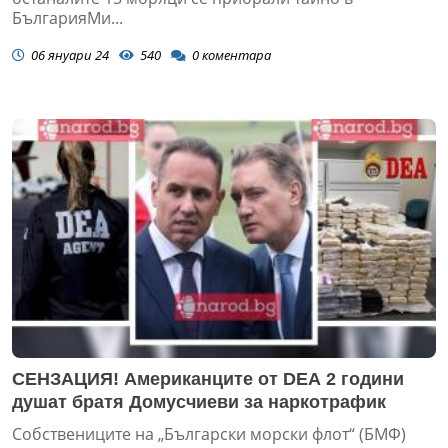
БългарияМи...
06 януари 24
540
0
коментара
СЕНЗАЦИЯ! Американците от DEA 2 години
душат братя Домусчиеви за наркотрафик
Собствениците на „Български морски флот“ (БМФ)