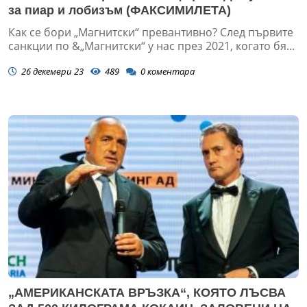
за пиар и лобизъм (ФАКСИМИЛЕТА)
Как се бори „Магнитски“ превантивно? След първите
санкции по &„Магнитски“ у нас през 2021, когато бя...
26 декември 23
489
0
коментара
„АМЕРИКАНСКАТА ВРЪЗКА“, КОЯТО ЛЪСВА