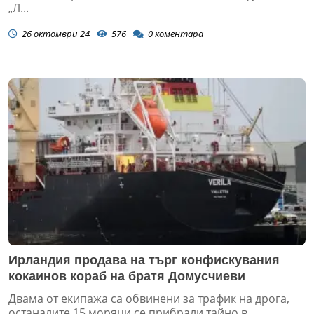
„Л...
26 октомври 24
576
0
коментара
Ирландия продава на търг конфискувания
кокаинов кораб на братя Домусчиеви
Двама от екипажа са обвинени за трафик на дрога,
останалите 15 моряци се прибрали тайно в