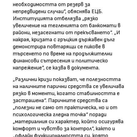
необходимостта от резерв за
непредвидени случаи“, обяснява ЕЦБ.
Институцията отбелязва „рязко
увеличение на тегленията от банкомати в
райони, незасегнати от прекъсването“. „И
накрая, кризата с гръцкия държавен дълг
демонстрира повтарящи се пикове в
търсенето по време на продължителни
финансови сътресения и политическо
напрежение“, се казва в документа.
„Различни кризи показват, че полезността
на наличните парични средства се увеличава
рязко в моменти, когато стабилността е
застрашена“. Паричните средства са
„полезни не само от практическа, но и от
психологическа гледна точка“ поради
„материалния си характер, който осигурява
комфорт и чувство за контрол“, както и
„офлайн функционалността си, която