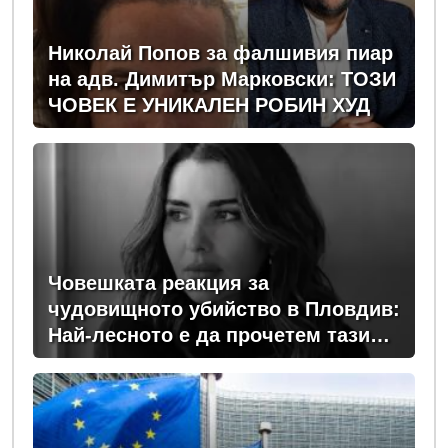
Николай Попов за фалшивия пиар
на адв. Димитър Марковски: ТОЗИ
ЧОВЕК Е УНИКАЛЕН РОБИН ХУД
Човешката реакция за
чудовищното убийство в Пловдив:
Най-лесното е да прочетем тази
история и да си кажем "Това са
психопати. Моето дете никога"