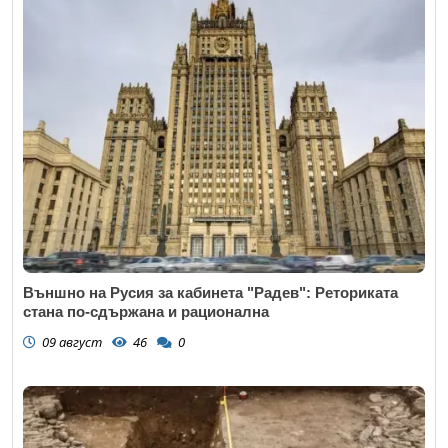
Външно на Русия за кабинета "Радев": Реториката
стана по-сдържана и рационална
09 август
46
0