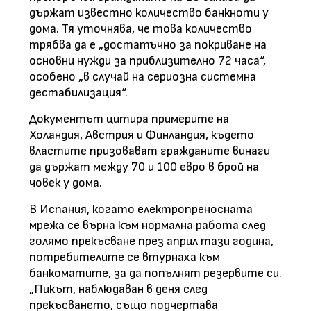
държат известно количество банкноти у
дома. Тя уточнява, че това количество
трябва да е „достатъчно за покриване на
основни нужди за приблизително 72 часа“,
особено „в случай на сериозна системна
дестабилизация“.
Документът цитира примерите на
Холандия, Австрия и Финландия, където
властите призовават гражданите винаги
да държат между 70 и 100 евро в брой на
човек у дома.
В Испания, когато електропреносната
мрежа се върна към нормална работа след
голямо прекъсване през април тази година,
потребителите се втурнаха към
банкоматите, за да попълнят резервите си.
„Пикът, наблюдаван в деня след
прекъсването, също подчертава