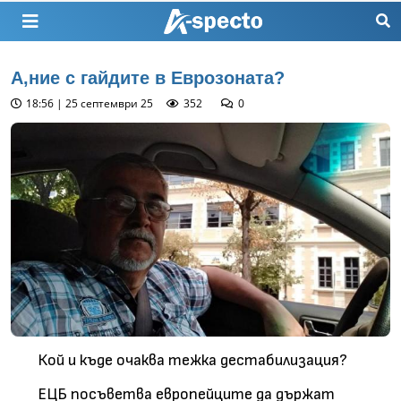
А,ние с гайдите в Еврозоната?
18:56 | 25 септември 25
352
0
Кой и къде очаква тежка дестабилизация?
ЕЦБ посъветва европейците да държат