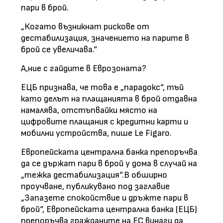
пари в брой.
„Когато възникнат рискове от
дестабилизация, значението на парите в
брой се увеличава.“
А,ние с гайдите в Еврозоната?
ЕЦБ признава, че това е „парадокс“, тъй
като делът на плащанията в брой отдавна
намалява, отстъпвайки място на
цифровите плащания с кредитни карти и
мобилни устройства, пише Le Figaro.
Европейската централна банка препоръчва
да се държат пари в брой у дома в случай на
„тежка дестабилизация“.В обширно
проучване, публикувано под заглавие
„Запазете спокойствие и дръжте пари в
брой“, Европейската централна банка (ЕЦБ)
препоръчва гражданите на ЕС винаги да