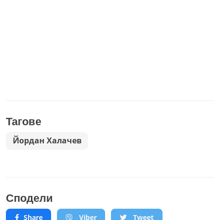
Тагове
Йордан Халачев
Сподели
Share
Viber
Tweet