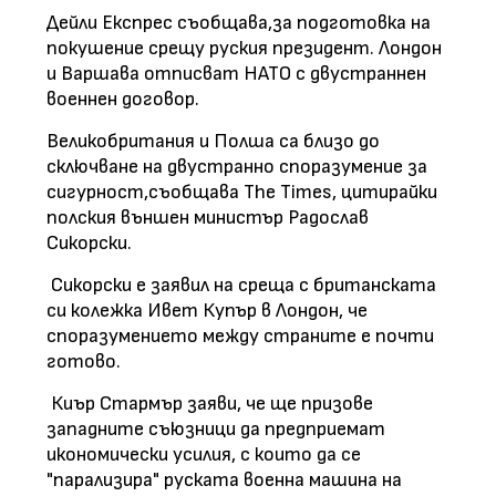
Дейли Експрес съобщава,за подготовка на
покушение срещу руския президент. Лондон
и Варшава отписват НАТО с двустраннен
военнен договор.
Великобритания и Полша са близо до
сключване на двустранно споразумение за
сигурност,съобщава The Times, цитирайки
полския външен министър Радослав
Сикорски.
Сикорски е заявил на среща с британската
си колежка Ивет Купър в Лондон, че
споразумението между страните е почти
готово.
Киър Стармър заяви, че ще призове
западните съюзници да предприемат
икономически усилия, с които да се
"парализира" руската военна машина на