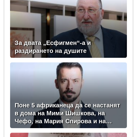
За двата „Есфигмен“-а и
раздирането на душите
Поне 5 африканеца да се настанят
в дома на Мими Шишкова, на
Чефо, на Мария Спирова и на
Христо Комарницки