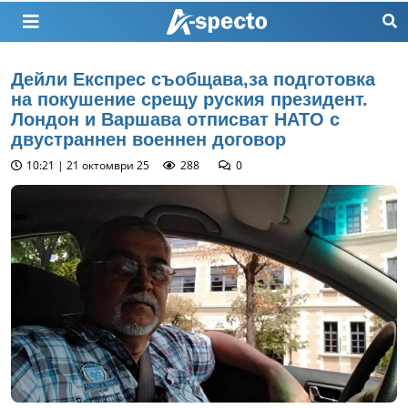
Дейли Експрес съобщава,за подготовка
на покушение срещу руския президент.
Лондон и Варшава отписват НАТО с
двустраннен военнен договор
10:21 | 21 октомври 25
288
0