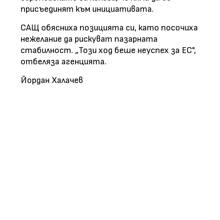
присъединят към инициативата.
САЩ обясниха позицията си, като посочиха
нежелание да рискуват пазарната
стабилност. „Този ход беше неуспех за ЕС",
отбеляза агенцията.
Йордан Халачев