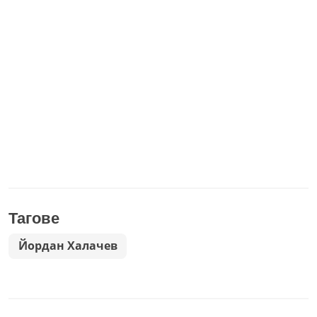
Тагове
Йордан Халачев