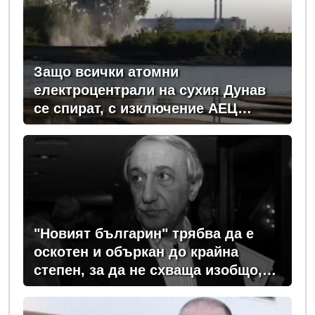
Защо всички атомни
електроцентрали на сухия Дунав
се спират, с изключение АЕЦ
"Козлодуй"?
"Новият българин" трябва да е
оскотен и объркан до крайна
степен, за да не схваща изобщо,
какви хора се упражняват с него