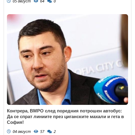
05 август
64
0
Контрера, ВМРО след поредния потрошен автобус:
Да се спрат линиите през циганските махали и гета в
София!
04 август
57
2