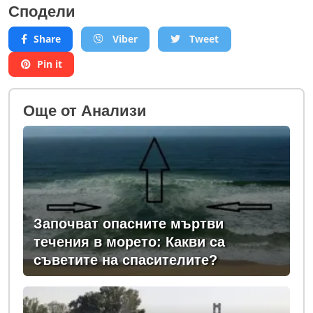
Сподели
Share
Viber
Tweet
Pin it
Oще от Анализи
Започват опасните мъртви
течения в морето: Какви са
съветите на спасителите?