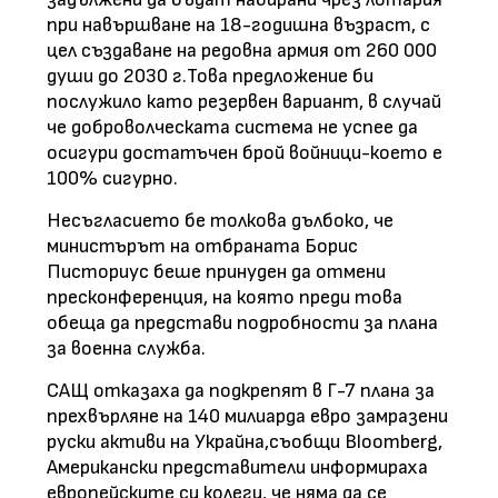
при навършване на 18-годишна възраст, с
цел създаване на редовна армия от 260 000
души до 2030 г.Това предложение би
послужило като резервен вариант, в случай
че доброволческата система не успее да
осигури достатъчен брой войници-което е
100% сигурно.
Несъгласието бе толкова дълбоко, че
министърът на отбраната Борис
Писториус беше принуден да отмени
пресконференция, на която преди това
обеща да представи подробности за плана
за военна служба.
САЩ отказаха да подкрепят в Г-7 плана за
прехвърляне на 140 милиарда евро замразени
руски активи на Украйна,съобщи Bloomberg,
Американски представители информираха
европейските си колеги, че няма да се