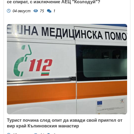
се спират, с изключение АЕЦ "Козлодуй"?
04 август
75
1
Турист почина след опит да извади свой приятел от
вир край Къпиновския манастир