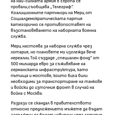
на най-силната армия в Европа се
провали,съобщава „Телеграф“.
Коалиционните партньори на Мерц от
Социалдемократическата партия
категорично се противопоставят на
възстановяването на наборната военна
служба.
Мерц настоява за наборна служба чрез
лотария, но плановете му изглежда вече
нереални.Той създаде „специален фонд“ от
500 милиарда евро за съживяване на
германската инфраструктура, като
пътища и мостове, които биха били
необходими за транспортиране на танкове
и войски до източния фронт в случай на
война с Москва.
Разрази се скандал в правителството
относно предложението мъжете да бъдат
задължени да бъдат набирани чрез лотария