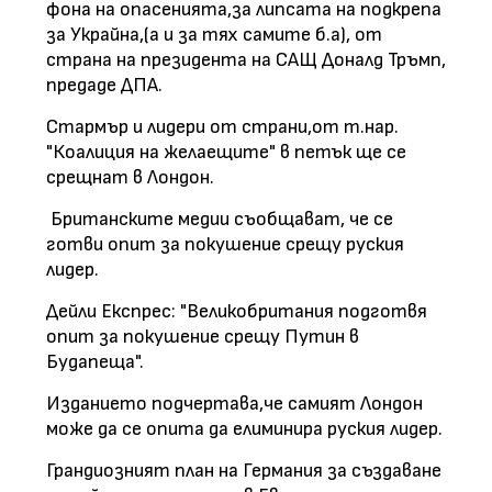
фона на опасенията,за липсата на подкрепа
за Украйна,(а и за тях самите б.а), от
страна на президента на САЩ Доналд Тръмп,
предаде ДПА.
Стармър и лидери от страни,от т.нар.
"Коалиция на желаещите" в петък ще се
срещнат в Лондон.
Британските медии съобщават, че се
готви опит за покушение срещу руския
лидер.
Дейли Експрес: "Великобритания подготвя
опит за покушение срещу Путин в
Будапеща".
Изданието подчертава,че самият Лондон
може да се опита да елиминира руския лидер.
Грандиозният план на Германия за създаване