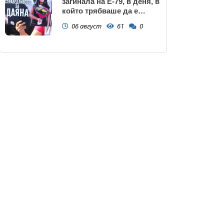
загинала на Е-79, в деня, в
който трябваше да е
сватбата ѝ (снимки)
06 август
61
0