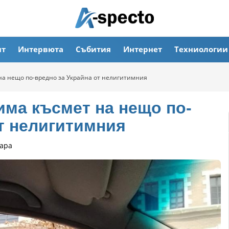
ят
Интервюта
Събития
Интернет
Техниологии
на нещо по-вредно за Украйна от нелигитимния
има късмет на нещо по-
т нелигитимния
ара