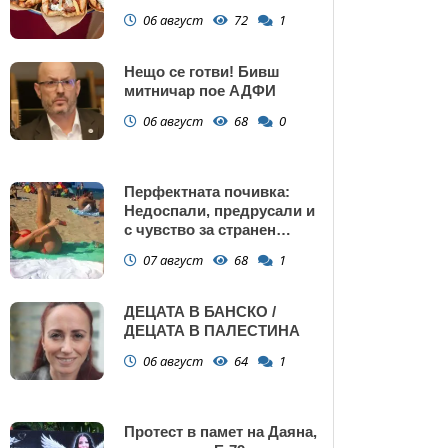
Поморие
06 август
72
1
Нещо се готви! Бивш
митничар пое АДФИ
06 август
68
0
Перфектната почивка:
Недоспали, предрусали и
с чувство за странен
сърбеж
07 август
68
1
ДЕЦАТА В БАНСКО /
ДЕЦАТА В ПАЛЕСТИНА
06 август
64
1
Протест в памет на Даяна,