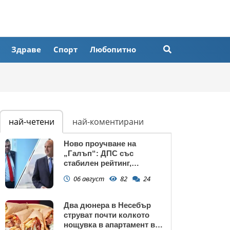
Здраве
Спорт
Любопитно
най-четени
най-коментирани
Ново проучване на
„Галъп“: ДПС със
стабилен рейтинг,
подкрепата към Радев се
06 август
82
24
запазва
Два дюнера в Несебър
струват почти колкото
нощувка в апартамент в