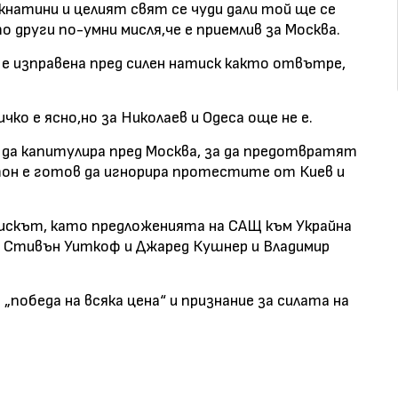
кнатини и целият свят се чуди дали той ще се
 други по-умни мисля,че е приемлив за Москва.
 е изправена пред силен натиск както отвътре,
чко е ясно,но за Николаев и Одеса още не е.
 да капитулира пред Москва, за да предотвратят
тон е готов да игнорира протестите от Киев и
тискът, като предложенията на САЩ към Украйна
у Стивън Уиткоф и Джаред Кушнер и Владимир
„победа на всяка цена“ и признание за силата на