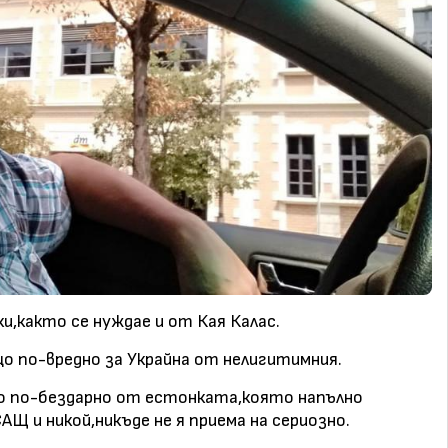
и,както се нуждае и от Кая Калас.
що по-вредно за Украйна от нелигитимния.
що по-бездарно от естонката,която напълно
АЩ и никой,никъде не я приема на сериозно.