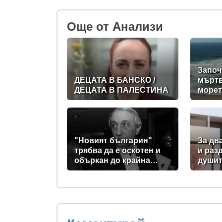
Oще от Анализи
Започ
ДЕЦАТА В БАНСКО /
мъртв
ДЕЦАТА В ПАЛЕСТИНА
морет
съвет
спаси
"Новият българин"
За дв
трябва да е оскотен и
и раз
объркан до крайна
души
степен, за да не схваща
изобщо, какви хора се
упражняват с него