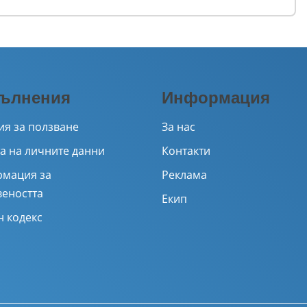
ълнения
Информация
ия за ползване
За нас
а на личните данни
Контакти
мация за
Реклама
веността
Екип
н кодекс