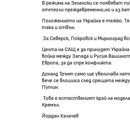
В режима на Зеленски се появяват пу
оттегли преждевременно,но и аз като
Положението на Украйна е тежко. Тя
така и отвън.
За Северск, Покровск и Мирноград вси
Целта на САЩ е да принудят Украйна
война между Запада и Русия.Вашинг
Европа, за да спре конфликта.
Доналд Тръмп само ще увеличава на
вече се влошиха след срещата межд
Путин.
Това е естественият край на модела 
Кремъл.
Йордан Халачев