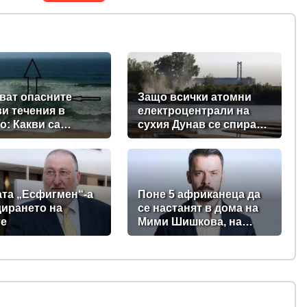
ват опасните
Защо всички атомни
и течения в
електроцентрали на
о: Какви са
сухия Дунав се спират,
ите на
с изключение АЕЦ
телите?
"Козлодуй"?
ата „Есфигмен“-а
Поне 5 африканеца да
дирането на
се настанят в дома на
те
Мими Шишкова, на
Чефо, на Мария
Спирова и на Христо
Комарницки