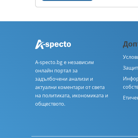
Доп
Услов
A-specto.bg е независим
Защит
онлайн портал за
Инфор
задълбочени анализи и
собст
актуални коментари от света
на политиката, икономиката и
Етиче
обществото.