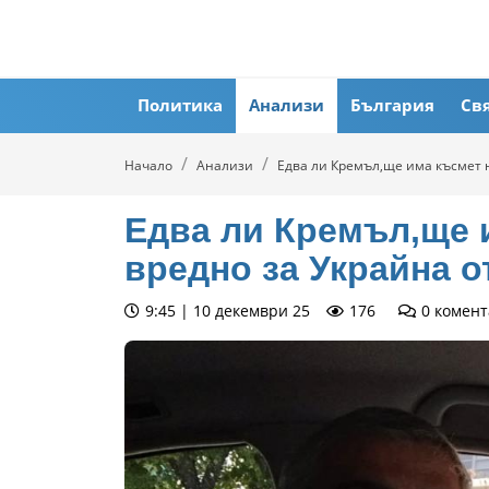
Политика
Анализи
България
Св
Начало
Анализи
Едва ли Кремъл,ще има късмет 
Едва ли Кремъл,ще 
вредно за Украйна о
9:45 | 10 декември 25
176
0
комент