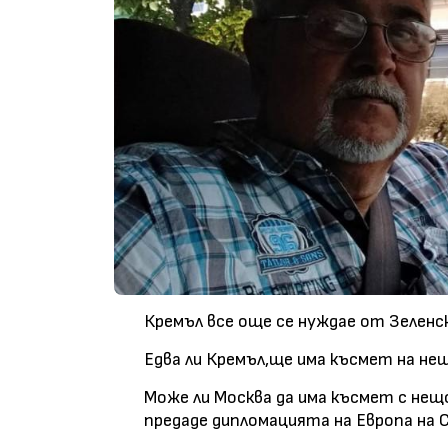
Кремъл все още се нуждае от Зеленск
Едва ли Кремъл,ще има късмет на не
Може ли Москва да има късмет с не
предаде дипломацията на Европа на С