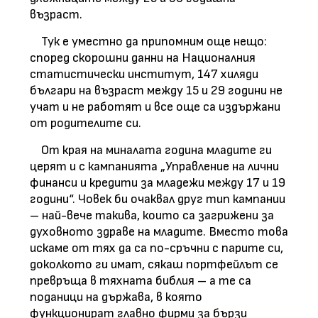
възраст.
Тук е уместно да припомним още нещо:
според скорошни данни на Националния
статистически институт, 147 хиляди
българи на възраст между 15 и 29 години не
учат и не работят и все още са издържани
от родителите си.
От края на миналата година младите ги
церят и с кампанията „Управление на лични
финанси и кредити за младежи между 17 и 19
години“. Човек би очаквал друг тип кампании
– най-вече такива, които са загрижени за
духовното здраве на младите. Вместо това
искаме от тях да са по-сръчни с парите си,
доколкото ги имат, сякаш портфейлът се
превръща в тяхната библия – а те са
поданици на държава, в която
функционират главно фирми за бързи