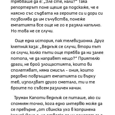
трябваше да е: „Зле сте, нали?“ Така
репортерът поне щеше да подскаже, че е
наясно със съдбата на героите си и дори си
позволява да им съчувства, понеже
емпатията все още не го е разяла напълно.
Но това не се случи.
Още една история, пак телевизионна. Друг
клетник каза: „Веднъж се случи, втори път
се случи, колко пъти още трябва да ни залее
потопа, че да направят нещо?“ Приятелю
драги, не брой злощастията, които ви
сполетяват, няма смисъл - ония, които
редовно повръщат емпатията си върху
теб, използват друго сметало, ти и те
броите по съвсем различен начин.
Труман Капоти веднъж се питаше, ако си
спомням точно, кога едно интервю може да
се превърне „от свинска ухо в копринена