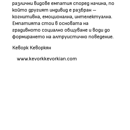
различни видове емпатия според начина, по
който другият индивид е разбран –
когнитивна, емоционална, интелектуална.
Емпатията стои в основата на
градивното социално общуване и води до
формирането на алтруистично поведение.
Кеворк Кеворкян
www.kevorkkevorkian.com