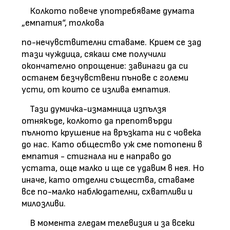
Колкото повече употребяваме думата
„емпатия“, толкова
по-нечувствителни ставаме. Крием се зад
тази чуждица, сякаш сме получили
окончателно опрощение: завинаги да си
останем безчувствени пънове с големи
усти, от които се излива емпатия.
Тази думичка-измамница изпълзя
отнякъде, колкото да препотвърди
пълното крушение на връзката ни с човека
до нас. Като общество уж сме потопени в
емпатия - стигнала ни е направо до
устата, още малко и ще се удавим в нея. Но
иначе, като отделни същества, ставаме
все по-малко наблюдателни, схватливи и
милозливи.
В момента гледам телевизия и за всеки