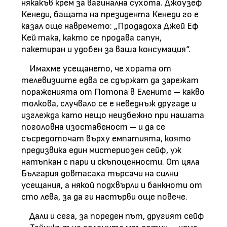
някакъв крем за вагинална сухота. Джоузеф
Кенеди, бащата на президента Кенеди го е
казал още навремето: „Продадоха Джей Еф
Кей така, както се продава сапун,
пакетиран и удобен за ваша консумация“.
Имахме усещането, че хората от
телевизиите едва се сдържат да зарежат
пораженията от Потопа в Елените – какво
толкова, случвало се е неведнъж другаде и
изглежда като нещо неизбежно при нашата
поголовна изоставеност – и да се
съсредоточат върху емпатията, която
предизвика един мистериозен сейф, уж
натъпкан с пари и скъпоценности. От цяла
България довтасаха търсачи на силни
усещания, а някой подхвърли и банкноти от
сто лева, за да ги настърви още повече.
Дали и сега, за пореден път, другият сейф