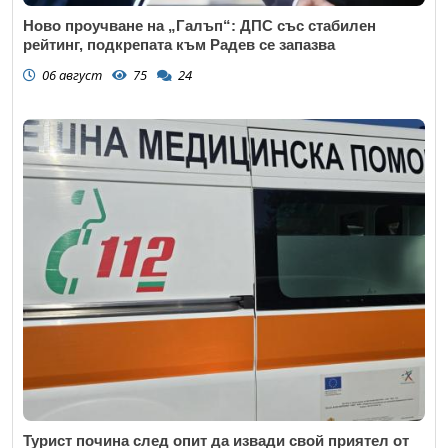
Ново проучване на „Галъп“: ДПС със стабилен
рейтинг, подкрепата към Радев се запазва
06 август
75
24
Турист почина след опит да извади свой приятел от