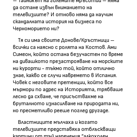
– Тайникът на големите мръсотии – няма
да остане извън вниманието на
телевизиите? И отново няма да научим
скандалната история на бизнеса по
Черноморието ни?
Тя си има своите Донове/Кръстници –
всички са наясно с ролята на Костов. Ами
Симеон, който остана безучастен по време
на дивашкото презастрояване на морските
ни курорти - тъкмо той, който отлично
знае, какво се случи навремето в Испания.
Човек с неговите претенции, който все
мърмори по адрес на Историята, трябваше
лесно да схване, че присъствахме на
бруталното изнасилване на природата ни,
но пресметливо рееше поглед другаде.
Властниците мълчаха и когато
телевизиите представяха отблъскващи
картини от тъй наречения “алкохолен