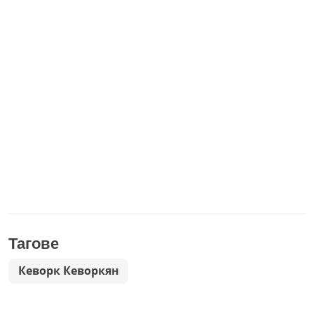
Тагове
Кеворк Кеворкян