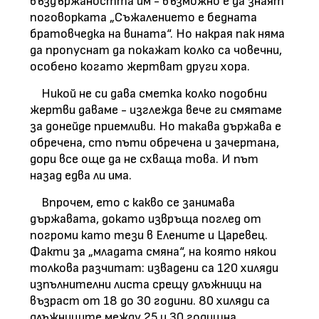
въздържаността им - възможно е да знаят
поговорката „Съжалението е бедната
братовчедка на вината“. Но накрая пак няма
да пропуснат да покажат колко са човечни,
особено когато жертват други хора.
Никой не си дава сметка колко подобни
жертви даваме - изглежда вече ги смятаме
за донейде приемливи. Но такава държава е
обречена, сто пъти обречена и зачертана,
дори все още да не схваща това. И път
назад едва ли има.
Впрочем, ето с какво се занимава
държавата, докато извръща поглед от
погроми като тези в Елените и Царевец.
Факти за „младата смяна“, на която някои
толкова разчитат: извадени са 120 хиляди
изпълнителни листа срещу длъжници на
възраст от 18 до 30 години. 80 хиляди са
длъжниците между 25 и 30 годишна