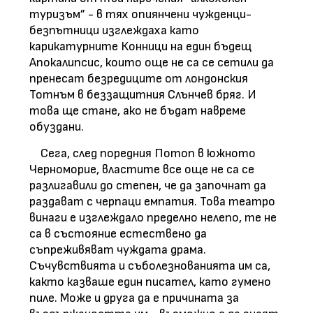
туризъм” - в тях опиянчени чужденци-
безпътници изглеждаха като
карикатурните Конници на един бъдещ
Апокалипсис, които още не са се сетили да
пренесат безредиците от лондонския
Тотнъм в беззащитния Слънчев бряг. И
това ще стане, ако не бъдат навреме
обуздани.
Сега, след поредния Потоп в южното
Черноморие, властите все още не са се
разлигавили до степен, че да започнат да
раздават с черпаци емпатия. Това театро
винаги е изглеждало пределно нелепо, те не
са в състояние естествено да
съпреживяват чуждата драма.
Съчувствията и съболезнованията им са,
както казваше един писател, като гумено
пиле. Може и друга да е причината за