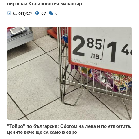
вир край Къпиновския манастир
05 август
68
0
"Тойро" по български: Сбогом на лева и по етикетите,
цените вече ще са само в евро