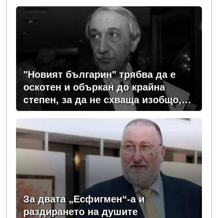
"Козлодуй"?
"Новият българин" трябва да е
оскотен и объркан до крайна
степен, за да не схваща изобщо,
какви хора се упражняват с него
За двата „Есфигмен“-а и
раздирането на душите