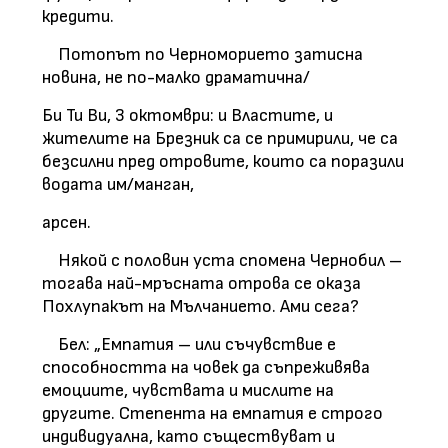
кредити.
Потопът по Черноморието затисна
новина, не по-малко драматична/
Би Ти Ви, 3 октомври: и Властите, и
жителите на Брезник са се примирили, че са
безсилни пред отровите, които са поразили
водата им/манган,
арсен.
Някой с половин уста спомена Чернобил –
тогава най-мръсната отрова се оказа
Похлупакът на Мълчанието. Ами сега?
Бел: „Емпатия – или съчувствие е
способността на човек да съпреживява
емоциите, чувствата и мислите на
другите. Степента на емпатия е строго
индивидуална, като съществуват и