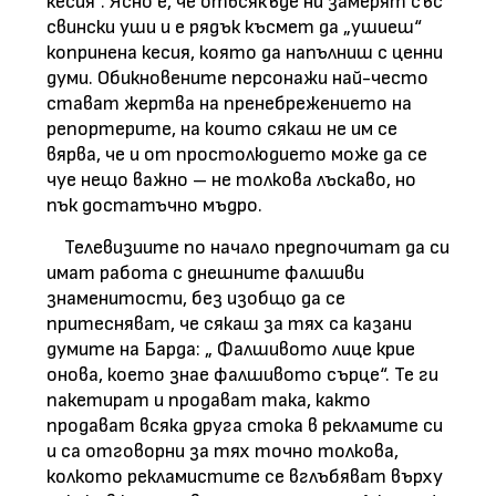
кесия“. Ясно е, че отвсякъде ни замерят със
свински уши и е рядък късмет да „ушиеш“
копринена кесия, която да напълниш с ценни
думи. Обикновените персонажи най-често
стават жертва на пренебрежението на
репортерите, на които сякаш не им се
вярва, че и от простолюдието може да се
чуе нещо важно – не толкова лъскаво, но
пък достатъчно мъдро.
Телевизиите по начало предпочитат да си
имат работа с днешните фалшиви
знаменитости, без изобщо да се
притесняват, че сякаш за тях са казани
думите на Барда: „ Фалшивото лице крие
онова, което знае фалшивото сърце“. Те ги
пакетират и продават така, както
продават всяка друга стока в рекламите си
и са отговорни за тях точно толкова,
колкото рекламистите се вглъбяват върху