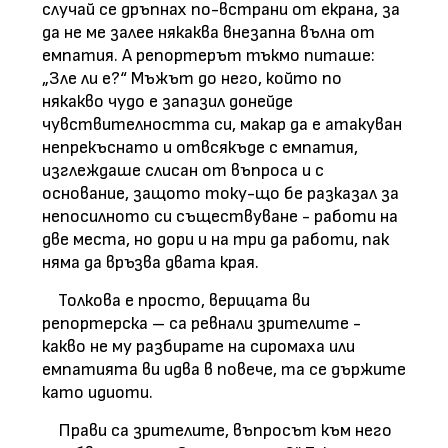
случай се дръпнах по-встрани от екрана, за
да не ме залее някаква внезапна вълна от
емпатия. А репортерът тъкмо питаше:
„Зле ли е?“ Мъжът до него, който по
някакво чудо е запазил донейде
чувствителността си, макар да е атакуван
непрекъснато и отвсякъде с емпатия,
изглеждаше слисан от въпроса и с
основание, защото току-що бе разказал за
непосилното си съществуване - работи на
две места, но дори и на три да работи, пак
няма да връзва двата края.
Толкова е просто, верицата ви
репортерска – са ревнали зрителите -
какво не му разбирате на сиромаха или
емпатията ви идва в повече, та се държите
като идиоти.
Прави са зрителите, въпросът към него