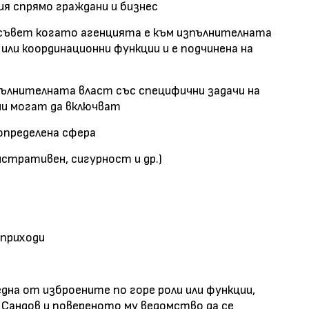
я спрямо граждани и бизнес
 съвет когато агенцията е към изпълнителната
или координационни функции и е подчинена на
пълнителната власт със специфични задачи на
ции могат да включват
 определена сфера
истративен, сигурност и др.)
 приходи
дна от изброените по горе роли или функции,
 Сандов и повереното му ведомство да се