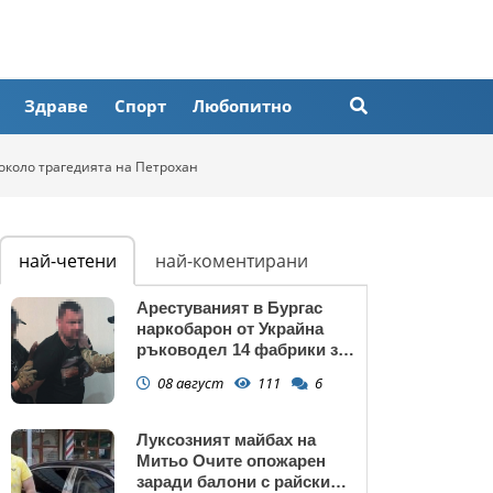
Здраве
Спорт
Любопитно
около трагедията на Петрохан
най-четени
най-коментирани
Арестуваният в Бургас
наркобарон от Украйна
ръководел 14 фабрики за
дрога в Европейския съюз
08 август
111
6
Луксозният майбах на
Митьо Очите опожарен
заради балони с райски