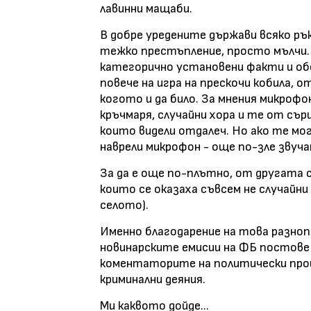
лавинни мащаби.
В добре уредените държави всяко ръ
тежко престъпление, просто мълчи. 
категорично установени факти и об
повече на игра на прескочи кобила,
когото и да било. За мнения микроф
кръчмаря, случайни хора и те от сър
които видели отдалеч. Но ако те мог
наврели микрофон - още по-зле звуч
За да е още по-плътно, от другата
които се оказаха съвсем не случайни
селото).
Именно благодарение на това разноп
новинарските емисии на ФБ постове -
коментаторите на политически проц
криминални деяния.
Ми каквото дойде...