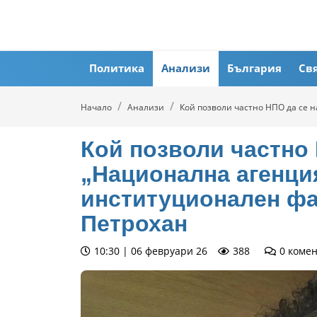
Политика
Анализи
България
Св
Начало
Анализи
Кой позволи частно НПО да се 
Кой позволи частно
„Национална агенция
институционален фа
Петрохан
10:30 | 06 февруари 26
388
0
коме