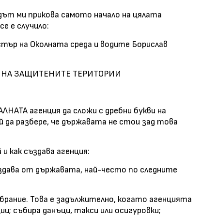
дът ми прикова самото начало на цялата
се е случило:
тър на Околната среда и водите Борислав
Л НА ЗАЩИТЕНИТЕ ТЕРИТОРИИ
ЛНАТА агенция да сложи с дребни букви на
ой да разбере, че държавата не стои зад това
и как създава агенция:
ъздава от държавата, най-често по следните
брание. Това е задължително, когато агенцията
ии; събира данъци, такси или осигуровки;