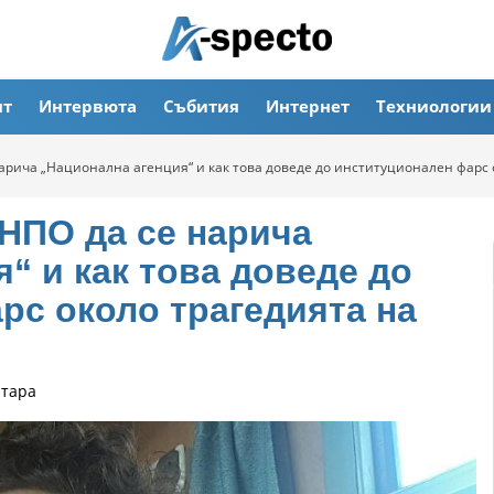
ят
Интервюта
Събития
Интернет
Техниологии
нарича „Национална агенция“ и как това доведе до институционален фарс 
 НПО да се нарича
“ и как това доведе до
рс около трагедията на
нтара