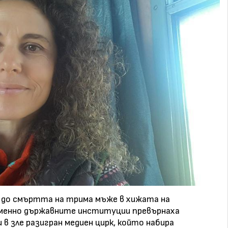
 до смъртта на трима мъже в хижата на
 именно държавните институции превърнаха
в зле разигран медиен цирк, който набира