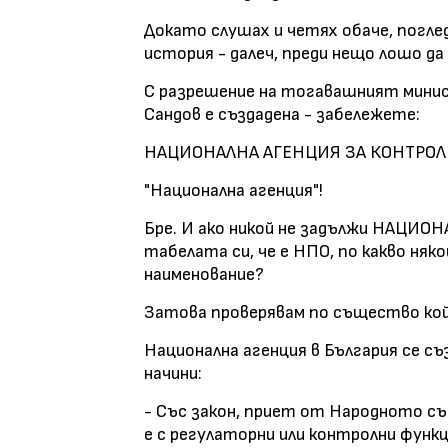
Докато слушах и четях обаче, погле
история - далеч, преди нещо лошо да 
С разрешение на тогавашният минис
Сандов е създадена - забележете:
НАЦИОНАЛНА АГЕНЦИЯ ЗА КОНТРО
"Национална агенция"!
Бре. И ако никой не задължи НАЦИОНА
табелата си, че е НПО, по какво няк
наименование?
Затова проверявам по същество кой 
Национална агенция в България се с
начини:
- Със закон, приет от Народното съ
е с регулаторни или контролни функц