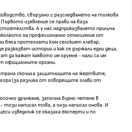
ководство, свързано с разследването на толкова
Първото изявление се прави на база
стоятелства. А у нас надприказването прилича
 отколкото на професионално отношение от
они бяха протегнати към селският хлебар,
це разказват истории и как се държали едни деца,
ат да кажат каквото им хрумне - нали са им
ат официалните органи.
 страна скочиха защитниците на жертвите,
 хора (за разлика от говорещите глави от
осочно дрънкане, започна бурно четене в
 този написал това, а онзи написал онова. И
еси изведнъж се оказаха експерти и по