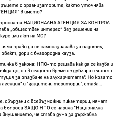
т ръцете с организаторите, както уточнява
АГЕНЦИЯ" в името?
 въпросната НАЦИОНАЛНА АГЕНЦИЯ ЗА КОНТРОЛ
а „обществен интерес“ без решение на
курс или акт на МС?
няма право да се самоназначава за пазител,
обект, дори с благородна кауза.
тичка в закона: НПО-то решава как да се казва и
двеждащо, но в същото време не дублира същото
итуция за опазване на глухарчетата". Но когато
 агенция" и "защитени територии", става...
е, свързани с всевъзможни пикантерии, нямат
 на въпроса ЗАЩО НПО се нарича "Национална
за внушението, че става дума за държавна