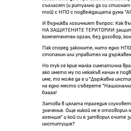
съгласят (и ритуално да си стисна
той) с НПО с подвеждащата дума "
И възниква логичният въпрос: Как
НА ЗАЩИТЕНИТЕ ТЕРИТОРИИ защитав
компетентен орган, без договор, кон
Пак според законите, нито едно НПО 
стопанин или управител на държавен 
Но тук се крие малка симпатична вра
ако името му по някакъв начин е по
име, то може да е и "Държавна инст
на едно място съберете "Национална
баааа!
Затова в цялата трагедия слуховет
значение. Още никой не е отговорил
агенция" и кой си е затворил очите 
институция?