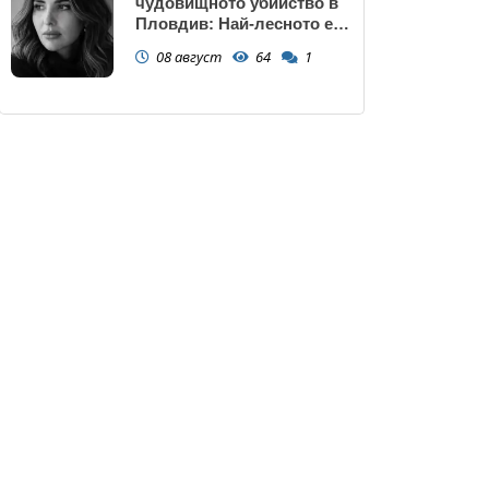
чудовищното убийство в
Пловдив: Най-лесното е
да прочетем тази история
08 август
64
1
и да си кажем "Това са
психопати. Моето дете
никога"