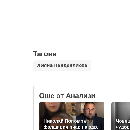
Тагове
Лияна Панденлиева
Oще от Анализи
Николай Попов за
Човеш
фалшивия пиар на адв.
чудов