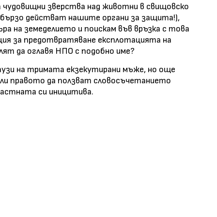
а чудовищни зверства над животни в свищовско
(бързо действат нашите органи за защита!),
ъра на земеделието и поискам във връзка с това
нция за предотвратяване експлотацията на
лят да оглавя НПО с подобно име?
аузи на тримата екзекутирани мъже, но още
чили правото да ползват словосъчетанието
астната си иницитива.