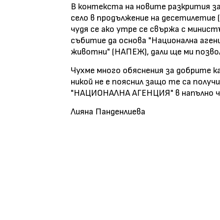
В контекста на новите разкрития з
село в продължение на десетилетие 
чудя се ако утре се свържа с минист
събитие да основа "Национална аге
животни" (НАПЕЖ), дали ще ми позво
Чухме много обяснения за добрите к
никой не е пояснил защо те са полу
"НАЦИОНАЛНА АГЕНЦИЯ" в напълно ч
Лияна Панденлиева