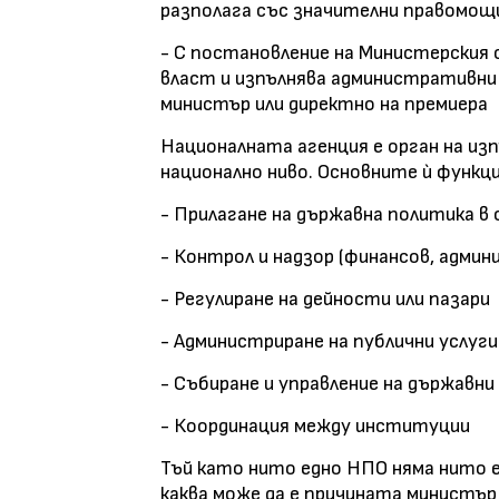
разполага със значителни правомощи
- С постановление на Министерския
власт и изпълнява административни 
министър или директно на премиера
Националната агенция е орган на из
национално ниво. Основните ѝ функ
- Прилагане на държавна политика в
- Контрол и надзор (финансов, админ
- Регулиране на дейности или пазари
- Администриране на публични услуги
- Събиране и управление на държавни
- Координация между институции
Тъй като нито едно НПО няма нито е
каква може да е причината министър