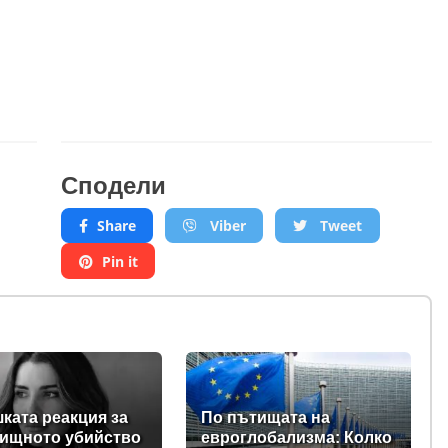
Сподели
Share
Viber
Tweet
Pin it
ката реакция за
По пътищата на
ищното убийство
евроглобализма: Колко