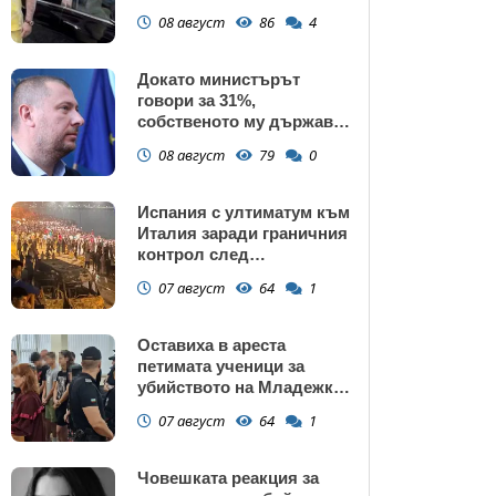
газ
08 август
86
4
Докато министърът
говори за 31%,
собственото му държавно
дружество е на 58% -
08 август
79
0
крадецът вика дръжте
крадеца
Испания с ултиматум към
Италия заради граничния
контрол след
нашествието в Сеута
07 август
64
1
Оставиха в ареста
петимата ученици за
убийството на Младежкия
хълм: Измъчвали Георги
07 август
64
1
час, гаврили се с него и го
обрали
Човешката реакция за