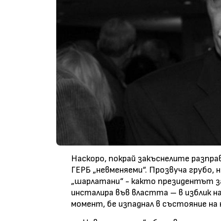
Наскоро, покрай закъснелите разпра
ГЕРБ „невменяеми“. Прозвуча грубо, 
„шарлатани“ - както президентът з
инсталира във властта – в изблик на
момент, бе изпаднал в състояние на