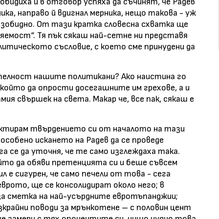
бидиха и в отговор успяха да съчинят, че Радев
ика, направо й вдигнал мерника, нещо такова - уж
езобидно. От тази кратка словесна схватка ще
яемост“. Тя пък сякаш най-сетне ни представя
литическото съсловие, с което сме принудени да
телност нашите политикани? Ако наистина го
с който да опрости досегашните им грехове, а и
ия свършек на света. Макар че, все пак, сякаш е
актирам твърдението си от началото на тази
 особено искането на Радев да се проведе
га се да уточня, че те само изглеждаха така.
йто да обяви претенцията си и беше съвсем
л е сигурен, че само печели от това - сега
врото, ще се консолидират около него; в
а сметка на най-усърдните евротъпанджии;
крайни поводи за мрънкотене – с половин цент
е замери с тях опонентите си, нищо чудно това