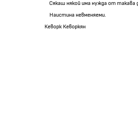
Сякаш някой има нужда от такава 
Наистина невменяеми.
Кеворк Кеворкян