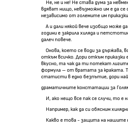
Не, не и не! Не става дума за невм
вдяват нищо, невъзможно им е да се
независимо от големите им приказк
А и дали някой вече изобщо може да
години е закрила хиляда и петстоти
далеч повече.
Онова, което се води за държава, в
откъм всичко. Дори откъм приказки е
вкусно, та чак да ти потекат лигите
формула – от вратата за краката. Т
статисти в едно безпътие, дори на
драматичните констатации за Голя
И, ако нещо все пак се случи, то е 
Например, как да си обясним хиляд
Какво е това - защита на нашите 