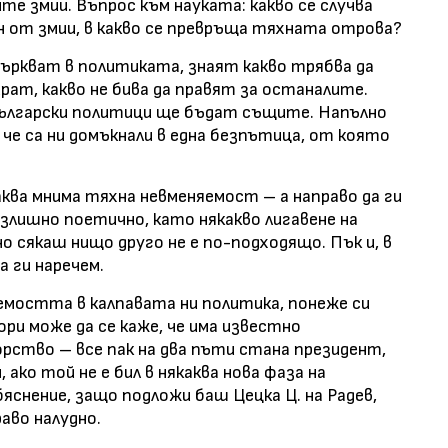
те змии. Въпрос към науката: какво се случва
н от змии, в какво се превръща тяхната отрова?
ркват в политиката, знаят какво трябва да
ират, какво не бива да правят за останалите.
български политици ще бъдат същите. Напълно
че са ни домъкнали в една безпътица, от която
аква мнима тяхна невменяемост – а направо да ги
излишно поетично, като някакво лигавене на
о сякаш нищо друго не е по-подходящо. Пък и, в
а ги наречем.
мостта в калпавата ни политика, понеже си
ори може да се каже, че има известно
рство – все пак на два пъти стана президент,
 ако той не е бил в някаква нова фаза на
яснение, защо подложи баш Цецка Ц. на Радев,
раво налудно.