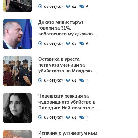
газ
08 август
82
4
Докато министърът
говори за 31%,
собственото му държавно
дружество е на 58% -
08 август
68
0
крадецът вика дръжте
крадеца
Оставиха в ареста
петимата ученици за
убийството на Младежкия
хълм: Измъчвали Георги
07 август
64
1
час, гаврили се с него и го
обрали
Човешката реакция за
чудовищното убийство в
Пловдив: Най-лесното е
да прочетем тази история
08 август
64
1
и да си кажем "Това са
психопати. Моето дете
никога"
Испания с ултиматум към