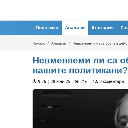
Политика
Анализи
България
Св
Начало
Анализи
Невменяеми ли са обаче в дей
Невменяеми ли са о
нашите политикани?
9:26 | 28 юли 25
216
0
коментара