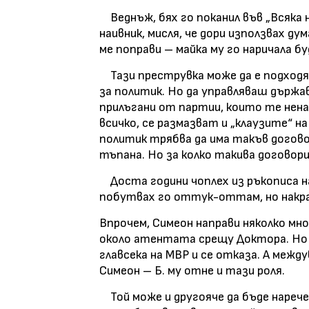
Веднъж, бях го поканил във „Всяка не
наивник, мисля, че дори използвах ду
ме поправи – майка му го наричала бу
Тази преструвка може да е подходящ
за политик. Но да управляваш държа
прилъгани от партии, които те ненав
всичко, се размазват и „клаузите“ на
политик трябва да има такъв договор
тъпана. Но за колко такива договор
Доста години чоплех из ръкописа на
побутвах го оттук-оттам, но накрая
Впрочем, Симеон направи няколко мно
около атентата срещу Доктора. Но на
главсека на МВР и се отказа. А между
Симеон – Б. му отне и тази роля.
Той може и другояче да бъде нарече