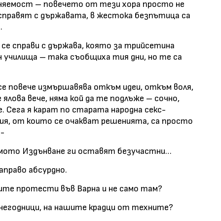
еняемост – повечето от тези хора просто не
 справят с държавата, в жестока безпътица са
и.
 се справи с държава, която за трийсетина
н училища – така съобщиха тия дни, но те са
се повече измършавява откъм идеи, откъм воля,
 ялова вече, няма кой да те подлъже – сочно,
. Сега я карат по старата народна секс-
ия, от които се очакват решенията, са просто
й-
мото Издънване ги оставят безучастни…
направо абсурдно.
ните протести във Варна и не само там?
негодници, на нашите крадци от техните?