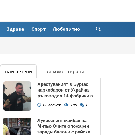
Здраве
Спорт
Любопитно
най-четени
най-коментирани
Арестуваният в Бургас
наркобарон от Украйна
ръководел 14 фабрики за
дрога в Европейския съюз
08 август
108
6
Луксозният майбах на
Митьо Очите опожарен
заради балони с райски