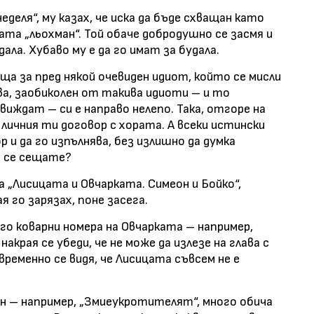
деля“, му казах, че иска да бъде схващан като
мата „льохман“. Той обаче добродушно се засмя и
дала. Хубаво му е да го имат за будала.
а за пред някой очевиден идиот, който се мисли
ва, заобиколен от такива идиоти – и то
иждат – си е направо нелепо. Така, отгоре на
 личния ти договор с хората. А всеки истински
 и да го изпълнява, без излишно да думка
и се сещате?
 „Лисицата и Овчарката. Симеон и Бойко“,
 го зарязах, поне засега.
го коварни номера на Овчарката – например,
края се убеди, че не може да излезе на глава с
временно се видя, че Лисицата съвсем не е
н – например, „Змиеукротителят“, много обича