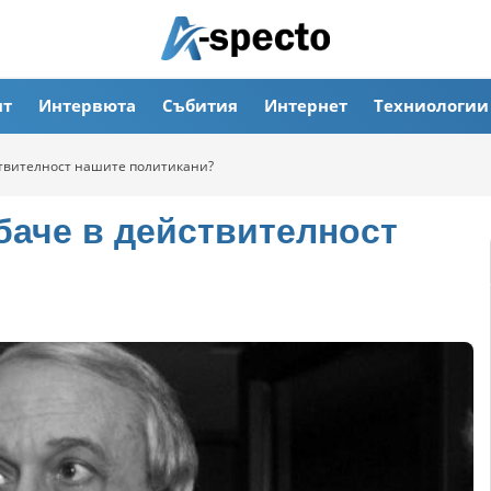
ят
Интервюта
Събития
Интернет
Техниологии
ствителност нашите политикани?
баче в действителност