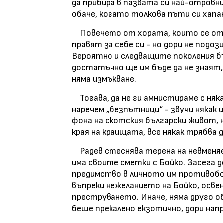
да прибира в пазвата си най-отровни
обаче, когато толкова пъти си хапа
Повечето от хората, които се отъ
правят за себе си - но дори не подоз
Вероятно и следващите поколения 
достатъчно ще им бъде да не знаят, 
няма измъкване.
Тогава, да не ги амнистираме с няк
наречем „безпътници“ - звучи някак 
фона на скотския български живот, н
края на краищата, все някак трябва д
Радев стеснява терена на невменяе
има своите сметки с Бойко. Засега д
предимство в личното им противобо
въпреки нежеланието на Бойко, освен,
преструването. Иначе, няма друго об
беше прекалено екзотично, дори нап