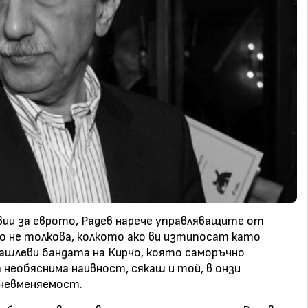
вии за еврото, Радев нарече управляващите от
но не толкова, колкото ако ви изтипосат като
ашлеви бандата на Кирчо, която саморъчно
 необяснима наивност, сякаш и той, в онзи
 невменяемост.