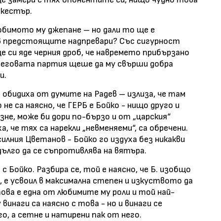
ркестър.
юбимото му джепане – но дали то ще е
 в предстоящите надпревари? Със сигурност
 си яде черния дроб, че навремето прибързано
 неговата партия щеше да му свърши добра
ри.
обидиха от думите на Радев – излиза, че там
не са наясно, че ГЕРБ е Бойко - нищо друго и
зне, може би дори по-бързо и от „царския“
, че тях са нарекли „невменяеми“, са обречени.
силния Цветанов - Бойко го издуха без никакви
дълго да се съпротивлява на вятъра.
с Бойко. Разбира се, той е наясно, че Б. изобщо
о, е усвоил в максимална степен и изкуството да
 това е една от любимите му роли и той най-
винаги са наясно с това - но и винаги се
о, а сетне и натирени пак от него.