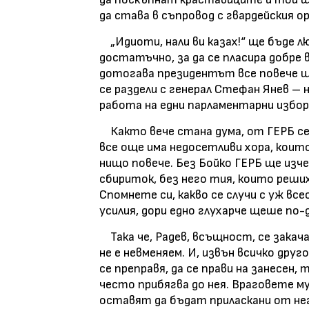
да става в съпровод с гвардейския о
„Идиоти, нали ви казах!“ ще бъде л
достатъчно, за да се пласира добре
дотогава президентът все повече ще
се раздели с генерал Стефан Янев –
работа на едни парламентарни избо
Както вече стана дума, от ГЕРБ се 
все още има недосетливи хора, които 
нищо повече. Без Бойко ГЕРБ ще изче
сбириток, без него тия, които решиха
Спомнете си, какво се случи с уж все
усилия, дори едно глухарче щеше по-
Така че, Радев, всъщност, се закача 
не е невменяем. И, извън всичко друг
се преправя, да се прави на занесен,
често прибягва до нея. Враговете му 
оставят да бъдат приласкани от нег