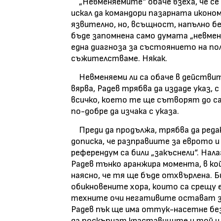
„Невменяемите“ обаче взеха, че се о
искал да командори пазарната иконом
язвително, но, всъщност, напълно б
бъде запомнена само думата „невмен
една диагноза за състоянието на по
съжителстваме. Някак.
Невменяеми ли са обаче в действи
вярва, Радев трябва да издаде указ, 
всичко, което те ще сътворят до сам
по-добре да изчака с указа.
Преди да продължа, трябва да ред
дописка, че разправиите за еврото и
референдум са били „закъснели“. Нала
Радев тънко аранжира момента, в ко
наясно, че тя ще бъде отхвърлена. Би
обикновените хора, които са срещу е
техните очи негативите остават з
Радев пък ще има оттук-насетне без
да поскъпнат краставиците и той щ