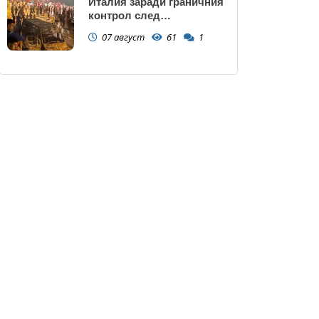
Италия заради граничния
контрол след
нашествието в Сеута
07 август
61
1