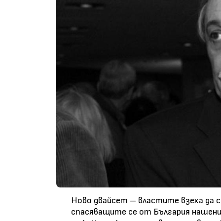
Ново двайсет – властите взеха да с
спасяващите се от България нашенци