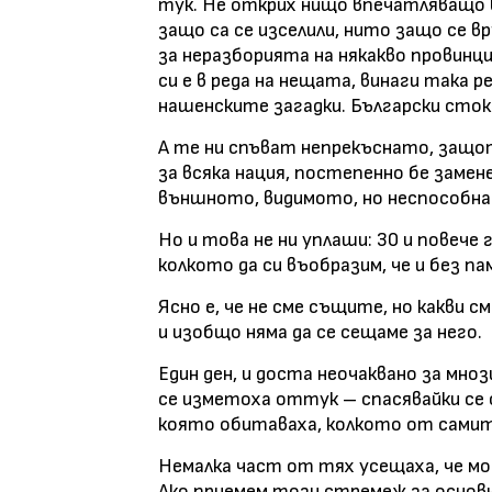
тук. Не открих нищо впечатляващо 
защо са се изселили, нито защо се 
за неразборията на някакво провинци
си е в реда на нещата, винаги така р
нашенските загадки. Български сток
А те ни спъват непрекъснато, защ
за всяка нация, постепенно бе замен
външното, видимото, но неспособна 
Но и това не ни уплаши: 30 и повече 
колкото да си въобразим, че и без п
Ясно е, че не сме същите, но какви с
и изобщо няма да се сещаме за него.
Един ден, и доста неочаквано за мно
се изметоха оттук – спасявайки се 
която обитаваха, колкото от самите
Немалка част от тях усещаха, че мо
Ако приемем този стремеж за основн