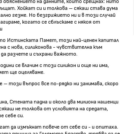
в обяснението на данните, които срещнах: нито
връщат. Хойкат си и толкова – сякаш става дума
ално гезме. Но безгрижието ни и в този случай
еагираме, когато се сблъскаме с някоя от
и
ото Истинската Памет, този най-ценен капитал
ена с нова, силиконова - чувствителна към
да разчете и съхрани важното.
години се влачим с този силикон и още ни има,
амет ще оцеляваме.
ме – този въпрос все по-рядко ни занимава, скоро
зина, Стената падна и около два милиона нашенци
сякаш не толкова от условията на средата,
 себе си.
гат да измъкнат повече от себе си - и опитаха.
ата причина за Голямото Бягство, трябва да се