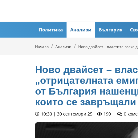
Политика
Анализи
България
Св
Начало
Анализи
Ново двайсет – властите взеха 
Ново двайсет – влас
„отрицателната еми
от България нашенци
които се завръщали
10:30 | 30 септември 25
190
0
коме