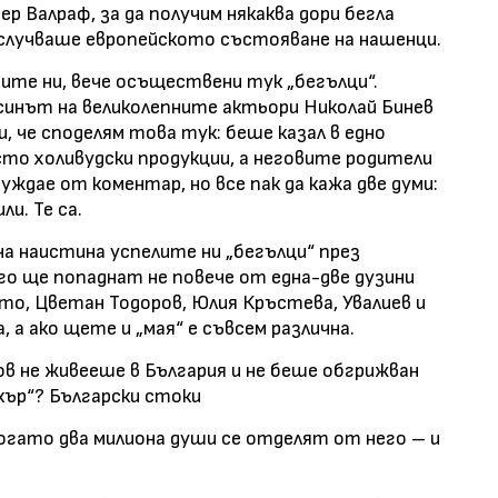
 Валраф, за да получим някаква дори бегла
 случваше европейското състояване на нашенци.
ите ни, вече осъществени тук „бегълци“.
синът на великолепните актьори Николай Бинев
ди, че споделям това тук: беше казал в едно
 сто холивудски продукции, а неговите родители
нуждае от коментар, но все пак да кажа две думи:
ли. Те са.
 на наистина успелите ни „бегълци“ през
го ще попаднат не повече от една-две дузини
сто, Цветан Тодоров, Юлия Кръстева, Увалиев и
 а ако щете и „мая“ е съвсем различна.
ов не живееше в България и не беше обгрижван
кър“? Български стоки
 когато два милиона души се отделят от него – и