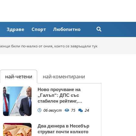
Здраве
Спорт
Любопитно
шенци били по-малко от ония, които се завръщали тук
най-четени
най-коментирани
Ново проучване на
„Галъп“: ДПС със
стабилен рейтинг,
подкрепата към Радев се
06 август
75
24
запазва
Два дюнера в Несебър
струват почти колкото