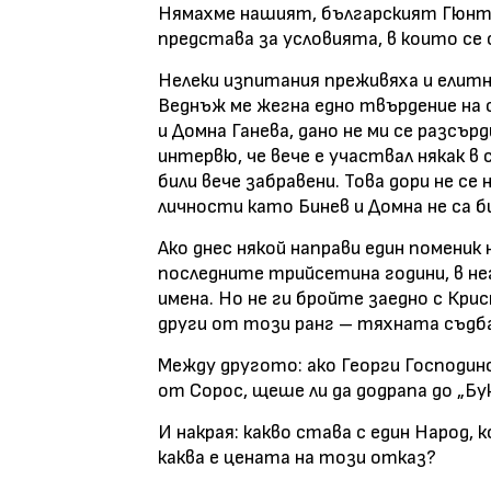
Нямахме нашият, българският Гюнтер
представа за условията, в които се
Нелеки изпитания преживяха и елитн
Веднъж ме жегна едно твърдение на 
и Домна Ганева, дано не ми се разсър
интервю, че вече е участвал някак в
били вече забравени. Това дори не се 
личности като Бинев и Домна не са би
Ако днес някой направи един поменик
последните трийсетина години, в не
имена. Но не ги бройте заедно с Кри
други от този ранг – тяхната съдба,
Между другото: ако Георги Господин
от Сорос, щеше ли да додрапа до „Бу
И накрая: какво става с един Народ,
каква е цената на този отказ?