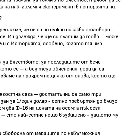
ли на най-големия експеримент в историята ни.
?
 решихме, че не са ни нужни никакви отговори -
е. И изглежда, че ще си платим за това – може
не и с Историята, особено, когато тя има
я за Бягството: за последиците от вече
ото се – а без тези обяснения, дори да са
апъваме да прозрем нещичко от онова, което ще
тягостна сага – достатъчни са само три
изан за 1/един долар - сетне превъртян до близо
ем два Ф-16 на цената на осем; а пък сега
 – ето най-сетне нещо възвишено - защото му
е свободна от мераците по невъзможния