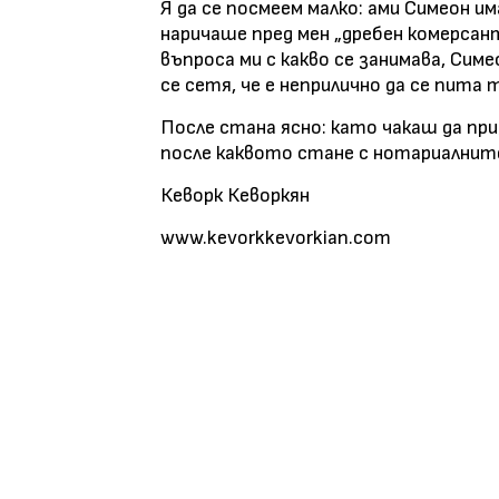
Я да се посмеем малко: ами Симеон и
наричаше пред мен „дребен комерсант
въпроса ми с какво се занимава, Сим
се сетя, че е неприлично да се пита 
После стана ясно: като чакаш да пр
после каквото стане с нотариалнит
Кеворк Кеворкян
www.kevorkkevorkian.com