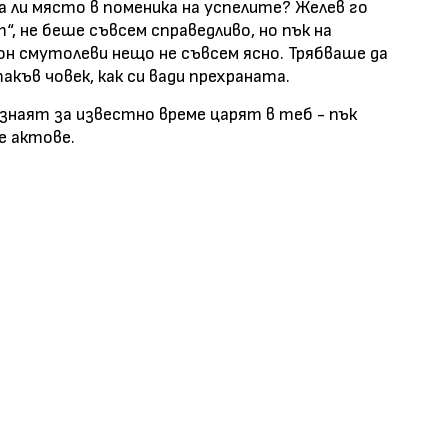
ма ли място в поменика на успелите? Желев го
“, не беше съвсем справедливо, но пък на
еон смутолеви нещо не съвсем ясно. Трябваше да
такъв човек, как си вади прехраната.
изнаят за известно време царят в теб - пък
е актове.