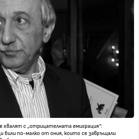
е хвалят с „отрицателната емиграция“:
 били по-малко от ония, които се завръщали