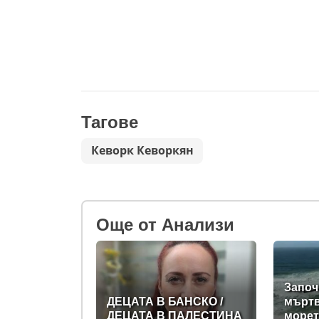
Тагове
Кеворк Кеворкян
Oще от Анализи
Започ
ДЕЦАТА В БАНСКО /
мъртв
ДЕЦАТА В ПАЛЕСТИНА
морет