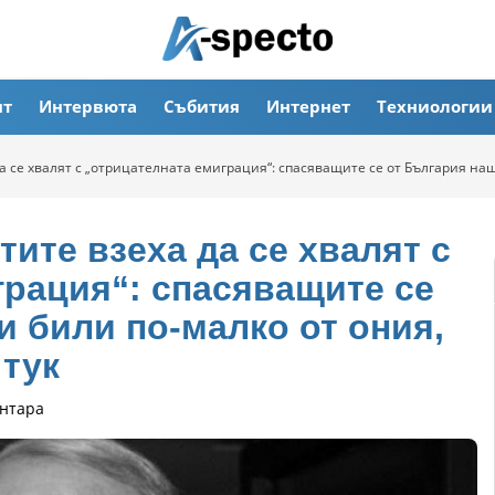
ят
Интервюта
Събития
Интернет
Техниологии
да се хвалят с „отрицателната емиграция“: спасяващите се от България на
тите взеха да се хвалят с
грация“: спасяващите се
 били по-малко от ония,
 тук
нтара