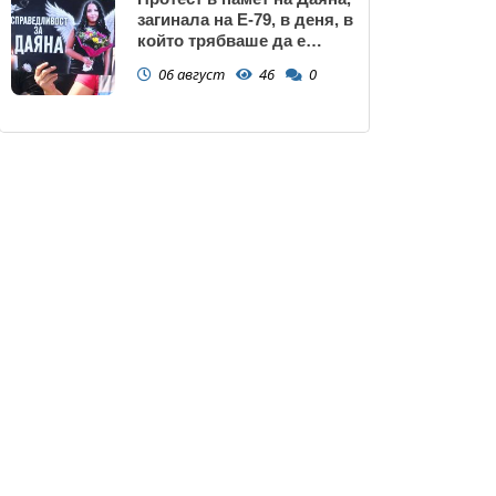
загинала на Е-79, в деня, в
който трябваше да е
сватбата ѝ (снимки)
06 август
46
0