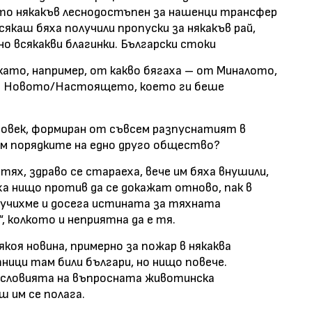
ато някакъв леснодостъпен за нашенци трансфер
якаш бяха получили пропуски за някакъв рай,
о всякакви благинки. Български стоки
като, например, от какво бягаха – от Миналото,
т Новото/Настоящето, което ги беше
 човек, формиран от съвсем разпуснатият в
ъм порядките на едно друго общество?
ях, здраво се стараеха, вече им бяха внушили,
аха нищо против да се докажат отново, пак в
научихме и досега истината за тяхната
, колкото и неприятна да е тя.
якоя новина, примерно за пожар в някаква
ници там били българи, но нищо повече.
словията на въпросната животинска
ш им се полага.