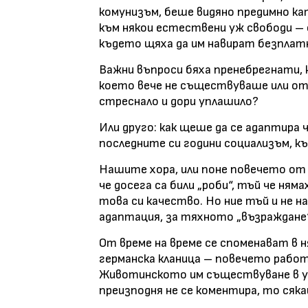
комунизъм, беше видяно предимно к
към някои естествени уж свободи – с
където щяха да им навират безплатн
Важни въпроси бяха пренебрегнати, 
което вече не съществуваше или о
стреснало и дори уплашило?
Или друго: как щеше да се адаптира
последните си години социализъм, к
Нашите хора, или поне повечето от т
че досега са били „роби“, тъй че ням
това си качество. Но ние тъй и не 
адаптация, за тяхното „възраждане“
От време на време се споменават в н
германска кланица – повечето работ
Животинското им съществуване в у
преизподня не се коментира, то сяка