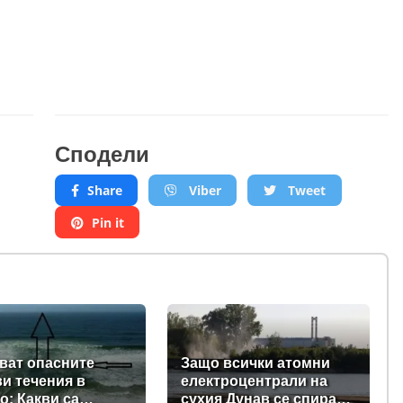
Сподели
Share
Viber
Tweet
Pin it
ват опасните
Защо всички атомни
и течения в
електроцентрали на
о: Какви са
сухия Дунав се спират,