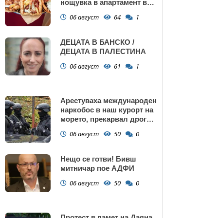
нощувка в апартамент в
Поморие
06 август
64
1
ДЕЦАТА В БАНСКО /
ДЕЦАТА В ПАЛЕСТИНА
06 август
61
1
Арестуваха международен
наркобос в наш курорт на
морето, прекарвал дрога
от Украйна към ЕС
06 август
50
0
Нещо се готви! Бивш
митничар пое АДФИ
06 август
50
0
Протест в памет на Даяна,