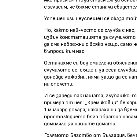
съгласим, че бяхме станали свидете
Успешен или неуспешен се оказа той
Но, както най-често се случва с нас,
извън констатацията за случилото с
да сме небрежни с всяко нещо, само 
въпроси към нас.
Останахме си без смислени обяснени
случилото се, също и за сега случващ
донейде лъжовни, няма защо да се н
ни сполети.
И се зареди пак нашата, глупашко-
примера от нея: „Кремиковци“ бе хар
1 милиард долара; накараха ни да взем
простолюдието бяга обратно насам
домиляло за нашите домати.
Голямото Бягство от България, веч