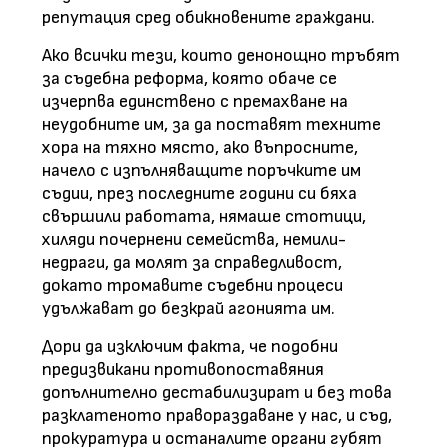
репутация сред обикновените граждани.
Ако всички тези, които денонощно тръбят
за съдебна реформа, която обаче се
изчерпва единствено с премахване на
неудобните им, за да поставят техните
хора на тяхно място, ако въпросните,
начело с изпълняващите поръчките им
съдии, през последните години си бяха
свършили работата, нямаше стотици,
хиляди почернени семейства, немили-
недраги, да молят за справедливост,
докато тромавите съдебни процеси
удължават до безкрай агонията им.
Дори да изключим факта, че подобни
предизвикани противопоставяния
допълнително дестабилизират и без това
разклатеното правораздаване у нас, и съд,
прокуратура и останалите органи губят