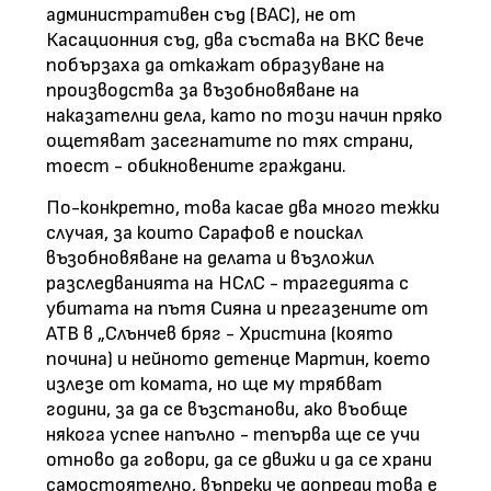
административен съд (ВАС), не от
Касационния съд, два състава на ВКС вече
побързаха да откажат образуване на
производства за възобновяване на
наказателни дела, като по този начин пряко
ощетяват засегнатите по тях страни,
тоест - обикновените граждани.
По-конкретно, това касае два много тежки
случая, за които Сарафов е поискал
възобновяване на делата и възложил
разследванията на НСлС - трагедията с
убитата на пътя Сияна и прегазените от
АТВ в „Слънчев бряг - Христина (която
почина) и нейното детенце Мартин, което
излезе от комата, но ще му трябват
години, за да се възстанови, ако въобще
някога успее напълно - тепърва ще се учи
отново да говори, да се движи и да се храни
самостоятелно, въпреки че допреди това е