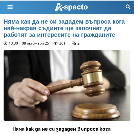
Няма как да не си зададем въпроса кога
най-накрая съдиите ще започнат да
работят за интересите на гражданите
10:30 | 08 октомври 25
201
2
Няма как да не си зададем въпроса кога