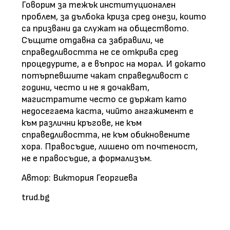
Говорим за тежък институционален
проблем, за дълбока криза сред онези, които
са призвани да служат на обществото.
Същите отдавна са забравили, че
справедливостта не се открива сред
процедурите, а е въпрос на морал. И докато
потърпевшите чакат справедливост с
години, често и не я дочакват,
магистратите често се държат като
недосегаема каста, чийто ангажимент е
към различни кръгове, не към
справедливостта, не към обикновените
хора. Правосъдие, лишено от почтеност,
не е правосъдие, а формализъм.
Автор:
Виктория Георгиева
trud.bg