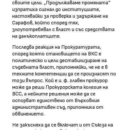
своите цели. „Продължаваме промяната“
изпратиха сигнал до институциите,
настоявайки за проверка и задържане на
Сарафов, който според тях,
злоупотребявал с власт и със средствата
на данъкоплатците.
Последва реакция на Прокуратурата,
според която становището на ВКС е
политическо и цели дестабилизиране на
съдебната власт, припомняйки, че не е в
техните компетенции да се произнасят по
този въпрос. Кой е и. ф. главен прокурор
може да реши Прокурорската колегия на
ВСС, а нейните решения може да се
оспорват единствено от Върховния
административен съд, припомниха от
обвинението.
Не закъсняха да се включат и от Съюза на