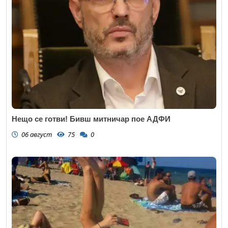
Нещо се готви! Бивш митничар пое АДФИ
06 август
75
0