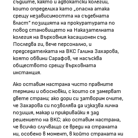
съдиите, както и адвокатски колегии,
които определиха като „опасна атака
срещу независимостта на съдебната
власт“ позицията на прокуратурата по
повод становището на Наказателната
колегия на Върховния касационен съд.
Последва ги, вече персонално, и
председателката на ВКС Галина Захарова,
която обвини Сарафов, че насъсква
обществото срещу върховната
инстанция.
Ако оставим настрана чисто правните
термини и обосновки, с които се замерват
двете страни; ако дори си затворим очите,
че Захарова си позволява да изказва лична
позиция, макар и прикривайки я зад
решението на ВКС; ако оставим настрана,
че всичко случващо се вреди на страната
ни, особено в момент, в който страната ни