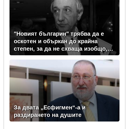
"Новият българин" трябва да е
оскотен и объркан до крайна
степен, за да не схваща изобщо,
какви хора се упражняват с него
За двата „Есфигмен“-а и
раздирането на душите