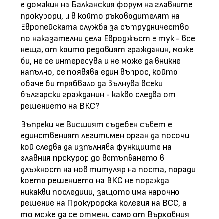
е домакин на Балканския форум на главните
прокурори, и в който ръководителят на
Европейската служба за сътрудничество
по наказателни дела Евроджъст е тук - все
неща, от които редовият гражданин, може
би, не се интересува и не може да вникне
напълно, се появява един въпрос, който
обаче би трябвало да вълнува всеки
български гражданин - какво следва от
решението на ВКС?
Въпреки че Висшият съдебен съвет е
единственият легитимен орган да посочи
кой следва да изпълнява функциите на
главния прокурор до встъпването в
длъжност на нов титуляр на поста, поради
което решението на ВКС не поражда
никакви последици, защото има нарочно
решение на Прокурорска колегия на ВСС, а
то може да се отмени само от Върховния