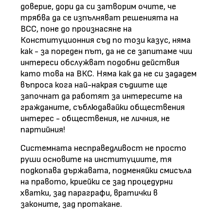
доверие, дори да си затворим очите, че
трябва да се изпълняват решенията на
ВСС, поне до произнасяне на
Конституционния съд по този казус, няма
как - за пореден път, да не се запитаме чии
интереси обслужват подобни действия
като това на ВКС. Няма как да не си зададем
въпроса кога най-накрая съдиите ще
започнат да работят за интересите на
гражданите, съблюдавайки обществения
интерес - обществения, не личния, не
партийния!
Системната несправедливост не просто
руши основите на институциите, тя
подкопава държавата, подменяйки смисъла
на правото, криейки се зад процедурни
хватки, зад параграфи, вратички в
законите, зад протакане.