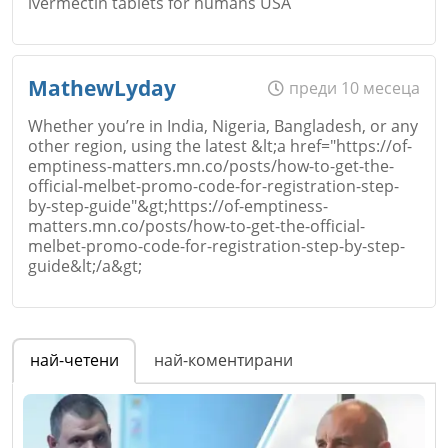
ivermectin tablets for humans USA
Име
*
MathewLyday
преди 10 месеца
Whether you’re in India, Nigeria, Bangladesh, or any
other region, using the latest &lt;a href="https://of-
emptiness-matters.mn.co/posts/how-to-get-the-
Email
official-melbet-promo-code-for-registration-step-
by-step-guide"&gt;https://of-emptiness-
matters.mn.co/posts/how-to-get-the-official-
melbet-promo-code-for-registration-step-by-step-
guide&lt;/a&gt;
Коментар
*
Име
*
най-четени
най-коментирани
Email