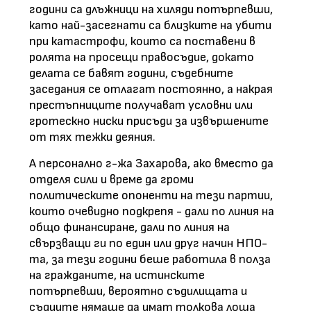
години са длъжници на хиляди потърпевши,
като най-засегнати са близките на убити
при катастрофи, които са поставени в
ролята на просещи правосъдие, докато
делата се бавят години, съдебните
заседания се отлагат постоянно, а накрая
престъпниците получават условни или
гротескно ниски присъди за извършените
от тях тежки деяния.
А персонално г-жа Захарова, ако вместо да
отделя сили и време да громи
политическите опоненти на тези партии,
които очевидно подкрепя - дали по линия на
общо финансиране, дали по линия на
свързващи ги по един или друг начин НПО-
та, за тези години беше работила в полза
на гражданите, на истинските
потърпевши, вероятно съдилищата и
съдиите нямаше да имат толкова лоша