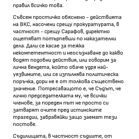
правил всичко това.
Съвсем простичко обяснено - действията
на ВКС, насочени срещу прокуратурата, в
частност - срещу Сарафов, директно
ощетяват потърпевши по наказателни
дела. Дали се касае за тежка
некомпетентност и неосъзнаване до какво
водят подобни действия, или говорим за
лична вендета, който обаче удря най-
уязвимите, или се изпълнява политическа
поръчка, дори не е от толкова съществено
значение. Потресаващото е, че Съдът, че
лично председателката му, че всички
членове, за пореден път не просто си
затварят очите пред истинските
трагедии, забравяйки защо заемат тези
постове.
Съдилищата, в частност съдиите, от