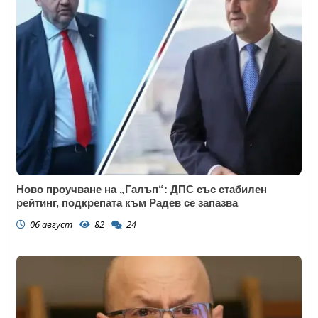
Откажи
Коментар
*
Ново проучване на „Галъп“: ДПС със стабилен
рейтинг, подкрепата към Радев се запазва
06 август
82
24
Откажи