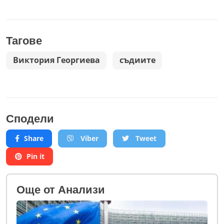
Тагове
Виктория Георгиева
съдиите
Сподели
Share
Viber
Tweet
Pin it
Oще от Анализи