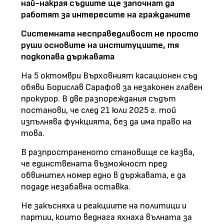
най-накрая съдиите ще започнат да
работят за интересите на гражданите
Системната несправедливост не просто
руши основите на институциите, тя
подкопава държавата
На 5 октомври Върховният касационен съд
обяви Борислав Сарафов за незаконен главен
прокурор. В две разпореждания съдът
постанови, че след 21 юли 2025 г. той
изпълнява функцията, без да има право на
това.
В разпространеното становище се казва,
че единствената възможност пред
обвинител номер едно в държавата, е да
подаде незабавна оставка.
Не закъсняха и реакциите на политици и
партии, които веднага яхнаха вълната за