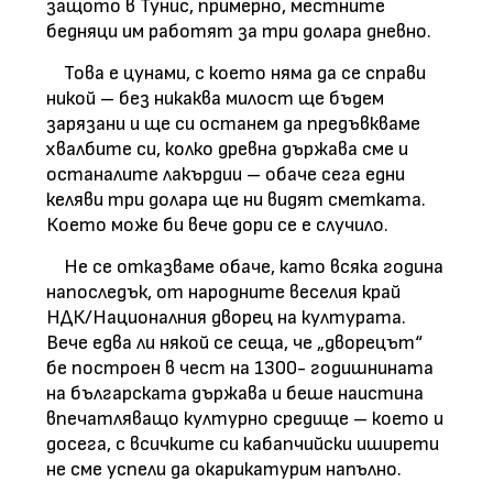
защото в Тунис, примерно, местните
бедняци им работят за три долара дневно.
Това е цунами, с което няма да се справи
никой – без никаква милост ще бъдем
зарязани и ще си останем да предъвкваме
хвалбите си, колко древна държава сме и
останалите лакърдии – обаче сега едни
келяви три долара ще ни видят сметката.
Което може би вече дори се е случило.
Не се отказваме обаче, като всяка година
напоследък, от народните веселия край
НДК/Националния дворец на културата.
Вече едва ли някой се сеща, че „дворецът“
бе построен в чест на 1300- годишнината
на българската държава и беше наистина
впечатляващо културно средище – което и
досега, с всичките си кабапчийски иширети
не сме успели да окарикатурим напълно.