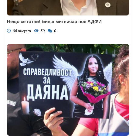
Нещо се готви! Бивш митничар пое АДФИ
06 август
50
0