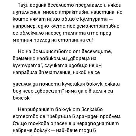
Тази година веселието предлагало и някои
изпълнения, много атрактивни наистина, но
които нямат нищо общо с културата –
например, едно клето псе демонстративно
се облекчило насред тълпата и то пред
мътния поглед на стопанина си!
Но на болшинството от веселяците,
временно наобиколили „двореца на
културата“, случката изобщо не им
направила впечатление, никой не се
засилил да почисти кучешкия боклук, сякаш
без него „дворецът“ няма да е в целия си
блясък.
Неприбраният боклук от всякакво
естество се превръща в грамаден проблем.
Също толкова опасен е и неразпознатият
навреме боклук – най-вече този в