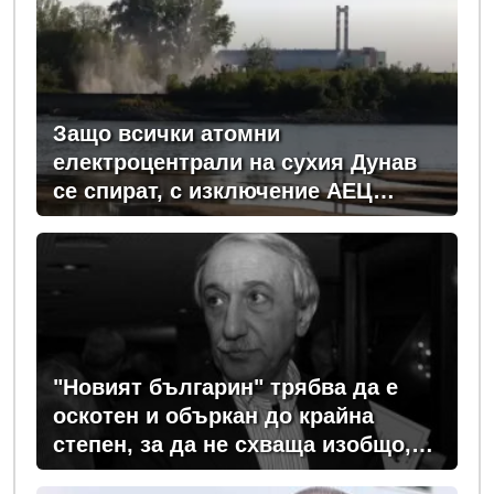
Защо всички атомни
електроцентрали на сухия Дунав
се спират, с изключение АЕЦ
"Козлодуй"?
"Новият българин" трябва да е
оскотен и объркан до крайна
степен, за да не схваща изобщо,
какви хора се упражняват с него