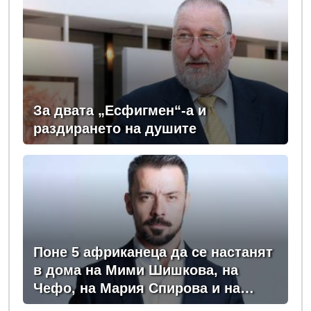
За двата „Есфигмен“-а и
раздирането на душите
Поне 5 африканеца да се настанят
в дома на Мими Шишкова, на
Чефо, на Мария Спирова и на
Христо Комарницки