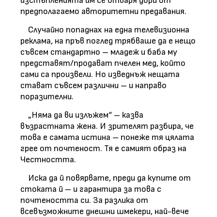
изстъпленията им се отваря дори от
предполагаемо авторитетни предавания.
Случайно попаднах на една телевизионна
реклама, на пръв поглед трябваше да е нещо
съвсем стандартно – младеж и баба му
представят/продават пчелен мед, който
сами са произвели. Но изведнъж нещата
стават съвсем различни – и направо
поразителни.
„Няма да ви излъжем“ – казва
възрастната жена. И зрителят разбира, че
това е самата истина – понеже тя цялата
грее от почтеност. Тя е самият образ на
Честността.
Иска да й повярвате, преди да купите от
стоката й – и гарантира за това с
почтеността си. За разлика от
всевъзможните днешни шмекери, най-вече