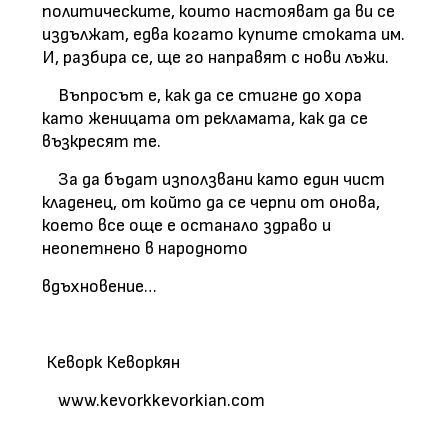
политическите, които настояват да ви се
издължат, едва когато купите стоката им.
И, разбира се, ще го направят с нови лъжи.
Въпросът е, как да се стигне до хора
като женицата от рекламата, как да се
възкресят те.
За да бъдат използвани като един чист
кладенец, от който да се черпи от онова,
което все още е останало здраво и
неопетнено в народното
вдъхновение…
Кеворк Кеворкян
www.kevorkkevorkian.com