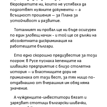
бюрократите ни, които не успяваха да
подготвят нужните документи – а
всъщност прошения – за Плана за
устойчивост и развитие.
Тоталният ни провал ще ни бъде осигурен
по един зловещ начин - и той ще се дължи на
абсолютната дискриминация на
работещите българи.
Ето едно скорошно предизвестие за този
погром: в Русе пуснаха кепенците на
шивашко предприятие с близо столетна
история – и властниците дори не
примигнаха от тази вест, за тях нищо по-
отдавнашно от вчерашния им обяд няма
значение.
А чужденците-инвеститори бягат и
зарязват стотици български шивачки,