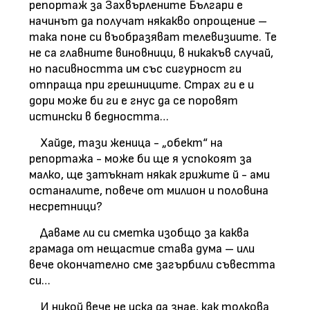
репортаж за Захвърлените Българи е
начинът да получат някакво опрощение –
така поне си въобразяват телевизиите. Те
не са главните виновници, в никакъв случай,
но пасивността им със сигурност ги
отпраща при грешниците. Страх ги е и
дори може би ги е гнус да се поровят
истински в бедността…
Хайде, тази женица - „обект“ на
репортажа - може би ще я успокоят за
малко, ще затъкнат някак грижите й - ами
останалите, повече от милион и половина
несретници?
Даваме ли си сметка изобщо за каква
грамада от нещастие става дума – или
вече окончателно сме загърбили съвестта
си…
И никой вече не иска да знае, как толкова