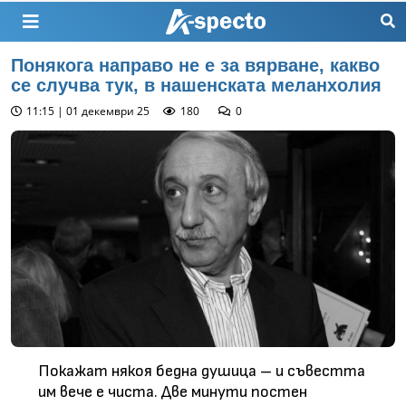
Понякога направо не е за вярване, какво
се случва тук, в нашенската меланхолия
11:15 | 01 декември 25
180
0
Покажат някоя бедна душица – и съвестта
им вече е чиста. Две минути постен