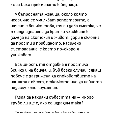
хора бяха превърнати в бедняци.
А въпросната женица, около която
несръчно се умилкват репортерите, е
наясно с всичко това, тя си дава сметка, че
е предназначена за кратко ухажване в
залеза на скотския й живот, дори е склонна
да прости и привидното, насилено
състрадание, с което по-скоро я
унижават.
Всъщност, тя отдавна е простила
всичко и на всички и, във всеки случай, сякаш
повече е загрижена за спокойствието на
нашата съвест, отколкото ние за нейното
незаслужено крушение.
Гледа да нахрани съвестта ни – много
грубо ли ще е, ако се изразим така?
Телевизиите обаче без колебание се