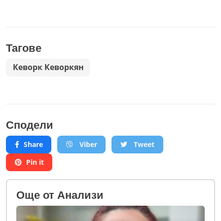
Тагове
Кеворк Кеворкян
Сподели
Share
Viber
Tweet
Pin it
Oще от Анализи