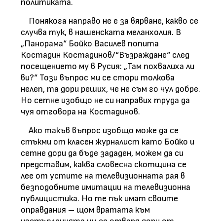
политиката.
Понякога направо не е за вярване, какво се
случва тук, в нашенската меланхолия. В
„Панорама“ Бойко Василев попита
Костадин Костадинов/“Възраждане“ след
посещението му в Русия: „Там похвалиха ли
ви?“ Този въпрос ми се стори толкова
нелеп, та дори реших, че не съм го чул добре.
Но сетне изобщо не си направих труда да
чуя отговора на Костадинов.
Ако такъв въпрос изобщо може да се
стъкми от класен журналист като Бойко и
сетне дори да бъде зададен, можем да си
представим, каква словесна скотщина се
лее от устите на телевизионната рая в
безподобните имитации на телевизионна
публицистика. Но те пък имат своите
оправдания – щом вратата към