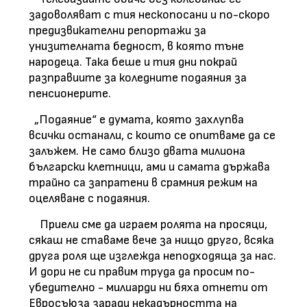
задоволяват с тия нескопосани и по-скоро
предизвикателни репортажи за
унизителната бедност, в която тъне
народеца. Така беше и тия дни покрай
разправиите за коледните подаяния за
пенсионерите.
„Подаяние“ е думата, която захлупва
всички останали, с които се опитваме да се
залъжем. Не само близо двата милиона
български клетници, ами и самата държава
трайно са запратени в срамния режим на
оцеляване с подаяния.
Приели сме да играем ролята на просяци,
сякаш не ставаме вече за нищо друго, всяка
друга роля ще изглежда неподходяща за нас.
И дори не си правим труда да просим по-
убедително - милиарди ни бяха отнети от
Евросъюза заради некадърността на