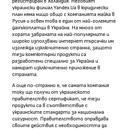
регистриран в Холандия. Неговият
украински филиал Yandex.Ua в юридически
план няма нищо общо с компанията майка в
Русия и освен това е един от най-големите
данъкоплатци в Украйна. На много от
хората забраната на най-популярните и
широко използвани интернет търсачки им
изглежда изключително странна, защото
тези компютърни продукти са
разработени специално за Украйна и
намират изключително приложение в
страната.
А още по-странно е, че самата компания
току що получи от украинското
правителство сертификат, че тези
продукти са в съответствие с
украинските стандарти за национална
сигурност. Правителството оправдава
своите действия с необходимостта да