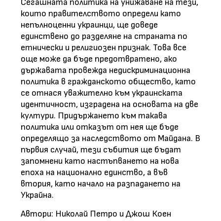
Сегашната политика на унижаване на тези,
които правителството определи като
непълноценни украинци, ще доведе
единствено до разделяне на страната по
етнически и религиозен признак. Това все
още може да бъде предотвратено, ако
държавата провежда недискриминационна
политика в гражданското общество, като
се отнася уважително към украинската
идентичност, изградена на основата на две
култури. Придържането към такава
политика или отказът от нея ще бъде
определящо за наследството от Майдана. В
първия случай, тези събития ще бъдат
запомнени като настъпването на нова
епоха на национално единство, а във
втория, като начало на разпадането на
Украйна.
Автори: Николай Петро и Джош Коен