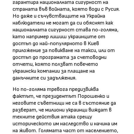
гарантира националната сигурност на
страната във войната, която води с Русия.
Но даже и съчувстващите на Украйна
наблюдатели не могат да си обяснят как
националната сигурност става по-голяма,
като например лишиш украинците от
достъп до най-популярното в Киев
приложение за повикване на такси, или от
достъп до програмата за счетоводни
отчети, която ползват повечето
украински компании за плащане на
данъчните си задължения.
Но по-голяма тревога предизвиква
фактът, че президентът Порошенко и
неговите съветници не са в състояние да
разберат, че милиони украинци виждат в
техните действия атака срещу
историческото им наследство и начина им
на живот. Голямата част от населението,