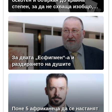
оскотен и объркан до крайна
степен, за да не схваща изобщо,
какви хора се упражняват с него
За двата „Есфигмен“-а и
раздирането на душите
Поне 5 африканеца да се настанят