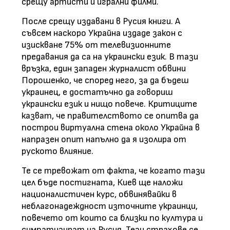
срещу артисти и игрални филми.
После срещу издавани в Русия книги. А
съвсем наскоро Украйна издаде закон с
изискване 75% от телевизионните
предавания да са на украински език. В тази
връзка, един западен журналист обвини
Порошенко, че според него, за да бъдеш
украинец, е достатъчно да говориш
украински език и нищо повече. Критиците
казват, че правителството се опитва да
построи виртуална стена около Украйна в
напразен опит напълно да я изолира от
руското влияние.
Те се тревожат от факта, че когато тази
цел бъде постигната, Киев ще наложи
националистичен курс, обвинявайки в
неблагонадеждност източните украинци,
повечето от които са близки по култура и
симпатизират на Русия. Тези страхове се