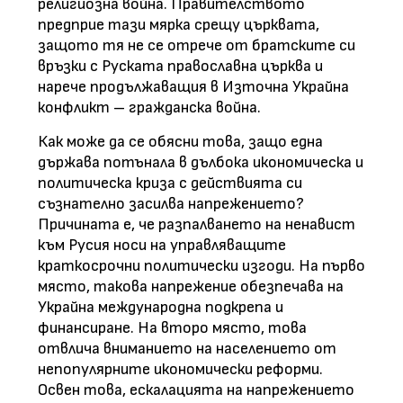
религиозна война. Правителството
предприе тази мярка срещу църквата,
защото тя не се отрече от братските си
връзки с Руската православна църква и
нарече продължаващия в Източна Украйна
конфликт – гражданска война.
Как може да се обясни това, защо една
държава потънала в дълбока икономическа и
политическа криза с действията си
съзнателно засилва напрежението?
Причината е, че разпалването на ненавист
към Русия носи на управляващите
краткосрочни политически изгоди. На първо
място, такова напрежение обезпечава на
Украйна международна подкрепа и
финансиране. На второ място, това
отвлича вниманието на населението от
непопулярните икономически реформи.
Освен това, ескалацията на напрежението