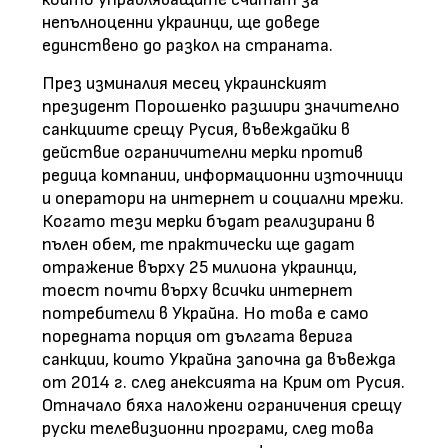
непълноценни украинци, ще доведе
единствено до разкол на страната.
През изминалия месец украинският
президент Порошенко разшири значително
санкциите срещу Русия, въвеждайки в
действие ограничителни мерки против
редица компании, информационни източници
и оператори на интернет и социални мрежи.
Когато тези мерки бъдат реализирани в
пълен обем, те практически ще дадат
отражение върху 25 милиона украинци,
тоест почти върху всички интернет
потребители в Украйна. Но това е само
поредната порция от дългата верига
санкции, които Украйна започна да въвежда
от 2014 г. след анексията на Крим от Русия.
Отначало бяха наложени ограничения срещу
руски телевизионни програми, след това