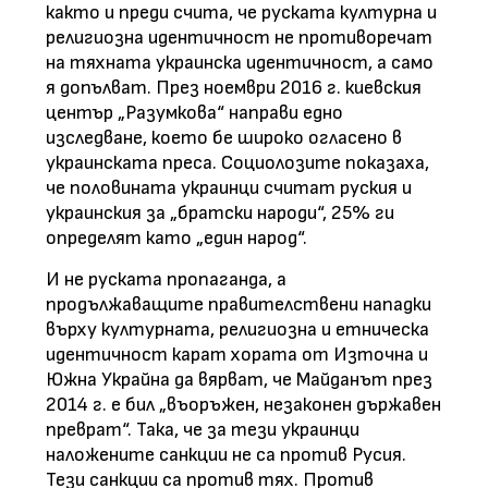
както и преди счита, че руската културна и
религиозна идентичност не противоречат
на тяхната украинска идентичност, а само
я допълват. През ноември 2016 г. киевския
център „Разумкова“ направи едно
изследване, което бе широко огласено в
украинската преса. Социолозите показаха,
че половината украинци считат руския и
украинския за „братски народи“, 25% ги
определят като „един народ“.
И не руската пропаганда, а
продължаващите правителствени нападки
върху културната, религиозна и етническа
идентичност карат хората от Източна и
Южна Украйна да вярват, че Майданът през
2014 г. е бил „въоръжен, незаконен държавен
преврат“. Така, че за тези украинци
наложените санкции не са против Русия.
Тези санкции са против тях. Против