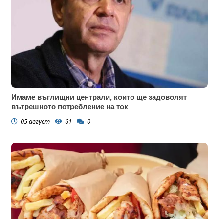
Имаме въглищни централи, които ще задоволят
вътрешното потребление на ток
05 август
61
0