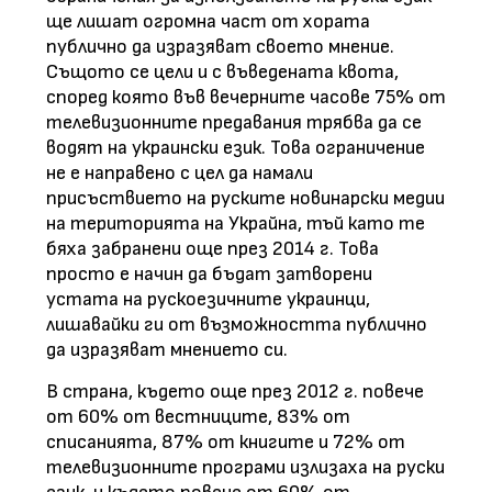
ще лишат огромна част от хората
публично да изразяват своето мнение.
Същото се цели и с въведената квота,
според която във вечерните часове 75% от
телевизионните предавания трябва да се
водят на украински език. Това ограничение
не е направено с цел да намали
присъствието на руските новинарски медии
на територията на Украйна, тъй като те
бяха забранени още през 2014 г. Това
просто е начин да бъдат затворени
устата на рускоезичните украинци,
лишавайки ги от възможността публично
да изразяват мнението си.
В страна, където още през 2012 г. повече
от 60% от вестниците, 83% от
списанията, 87% от книгите и 72% от
телевизионните програми излизаха на руски