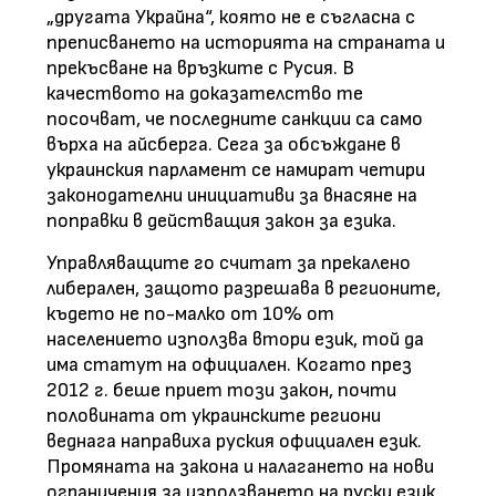
„другата Украйна“, която не е съгласна с
преписването на историята на страната и
прекъсване на връзките с Русия. В
качеството на доказателство те
посочват, че последните санкции са само
върха на айсберга. Сега за обсъждане в
украинския парламент се намират четири
законодателни инициативи за внасяне на
поправки в действащия закон за езика.
Управляващите го считат за прекалено
либерален, защото разрешава в регионите,
където не по-малко от 10% от
населението използва втори език, той да
има статут на официален. Когато през
2012 г. беше приет този закон, почти
половината от украинските региони
веднага направиха руския официален език.
Промяната на закона и налагането на нови
ограничения за използването на руски език