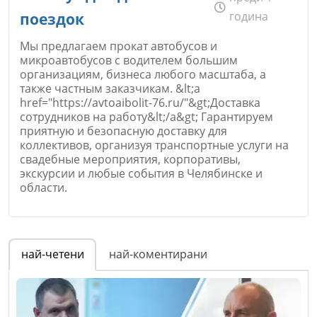
година
поездок
Мы предлагаем прокат автобусов и
микроавтобусов с водителем большим
организациям, бизнеса любого масштаба, а
также частным заказчикам. &lt;a
href="https://avtoaibolit-76.ru/"&gt;Доставка
сотрудников на работу&lt;/a&gt; Гарантируем
приятную и безопасную доставку для
коллективов, организуя транспортные услуги на
свадебные мероприятия, корпоративы,
экскурсии и любые события в Челябинске и
области.
Име
*
най-четени
най-коментирани
Email