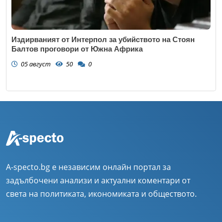
Издирваният от Интерпол за убийството на Стоян
Балтов проговори от Южна Африка
05 август
50
0
A-specto.bg е независим онлайн портал за
задълбочени анализи и актуални коментари от
света на политиката, икономиката и обществото.