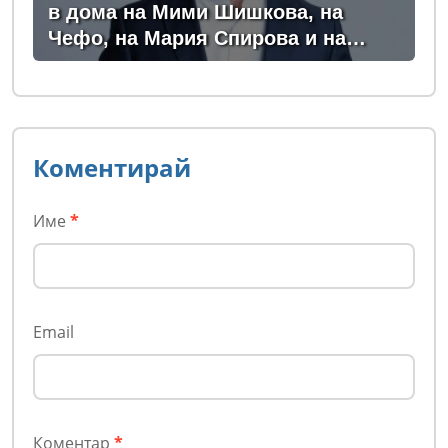
в дома на Мими Шишкова, на
Чефо, на Мария Спирова и на
Христо Комарницки
Коментирай
Име
*
Email
Коментар
*