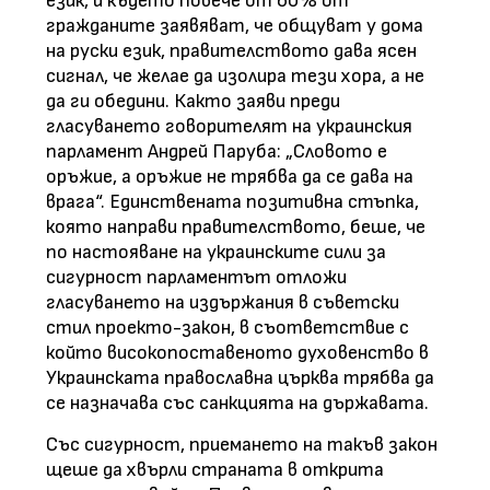
език, и където повече от 60% от
гражданите заявяват, че общуват у дома
на руски език, правителството дава ясен
сигнал, че желае да изолира тези хора, а не
да ги обедини. Както заяви преди
гласуването говорителят на украинския
парламент Андрей Паруба: „Словото е
оръжие, а оръжие не трябва да се дава на
врага“. Единствената позитивна стъпка,
която направи правителството, беше, че
по настояване на украинските сили за
сигурност парламентът отложи
гласуването на издържания в съветски
стил проекто-закон, в съответствие с
който високопоставеното духовенство в
Украинската православна църква трябва да
се назначава със санкцията на държавата.
Със сигурност, приемането на такъв закон
щеше да хвърли страната в открита