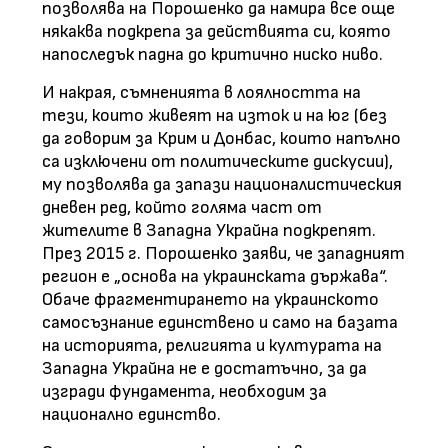
позволява на Порошенко да намира все още
някаква подкрепа за действията си, която
напоследък падна до критично ниско ниво.
И накрая, съмненията в лоялността на
тези, които живеят на изток и на юг (без
да говорим за Крим и Донбас, които напълно
са изключени от политическите дискусии),
му позволява да запази националистическия
дневен ред, който голяма част от
жителите в Западна Украйна подкрепят.
През 2015 г. Порошенко заяви, че западният
регион е „основа на украинската държава“.
Обаче фрагментирането на украинското
самосъзнание единствено и само на базата
на историята, религията и културата на
Западна Украйна не е достатъчно, за да
изгради фундамента, необходим за
национално единство.