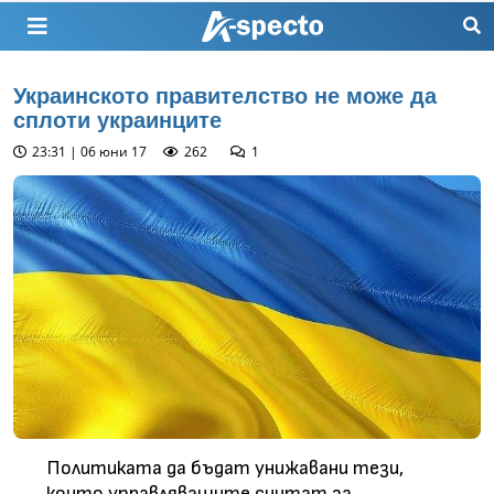
Украинското правителство не може да
сплоти украинците
23:31 | 06 юни 17
262
1
Политиката да бъдат унижавани тези,
които управляващите считат за