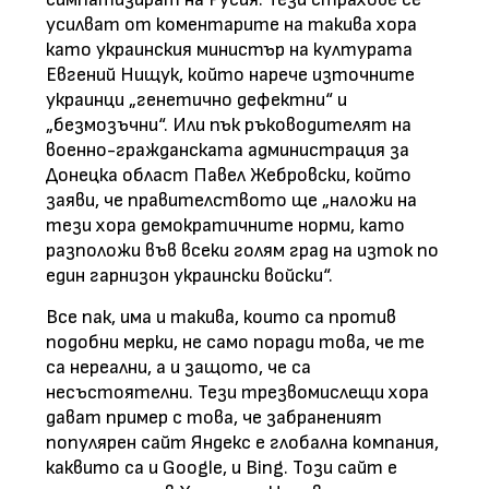
усилват от коментарите на такива хора
като украинския министър на културата
Евгений Нищук, който нарече източните
украинци „генетично дефектни“ и
„безмозъчни“. Или пък ръководителят на
военно-гражданската администрация за
Донецка област Павел Жебровски, който
заяви, че правителството ще „наложи на
тези хора демократичните норми, като
разположи във всеки голям град на изток по
един гарнизон украински войски“.
Все пак, има и такива, които са против
подобни мерки, не само поради това, че те
са нереални, а и защото, че са
несъстоятелни. Тези трезвомислещи хора
дават пример с това, че забраненият
популярен сайт Яндекс е глобална компания,
каквито са и Google, и Bing. Този сайт е