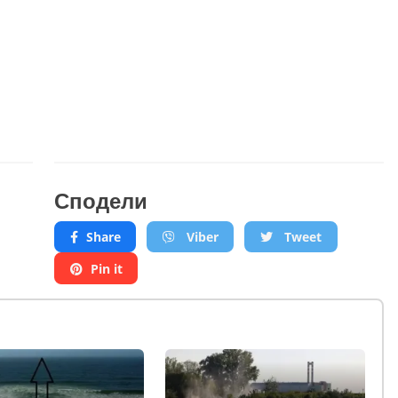
Сподели
Share
Viber
Tweet
Pin it