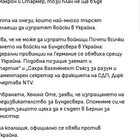
акрон и Стармер, този план не ще бъде
стта на онези, които най-много търсят
елаещи да изпратят войски в Украйна.
ява, че не може да изпрати войници.Почти всички
ето на войски на Бундесвера в Украйна:
рални провинции на Германия се обявиха срещу
 Украйна. Подобна позиция заемат и
партия“ и „Сахра Вагенкнехт Съюз за разум и
ламентарен секретар на фракцията на СДП, Дирк
дчертава NTV.
браната, Хенинг Оте, заяви, че изпращането на
предизвикателство за Бундесвера. Спомняме си,че
 мандат,защото щяха да я съдят в Берлин за
инистър.
а коалиция, официално се обяви против
Украйна.