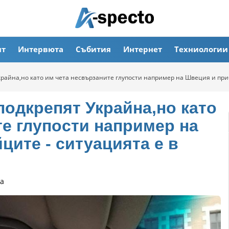
ят
Интервюта
Събития
Интернет
Техниологии
крайна,но като им чета несвързаните глупости например на Швеция и при
подкрепят Украйна,но като
те глупости например на
ите - ситуацията е в
а