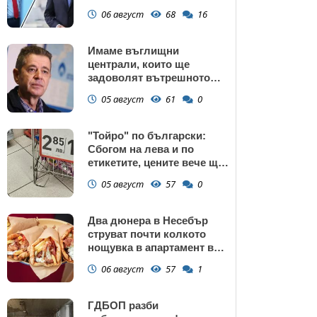
подкрепата към Радев се
06 август
68
16
запазва
Имаме въглищни
централи, които ще
задоволят вътрешното
потребление на ток
05 август
61
0
"Тойро" по български:
Сбогом на лева и по
етикетите, цените вече ще
са само в евро
05 август
57
0
Два дюнера в Несебър
струват почти колкото
нощувка в апартамент в
Поморие
06 август
57
1
ГДБОП разби