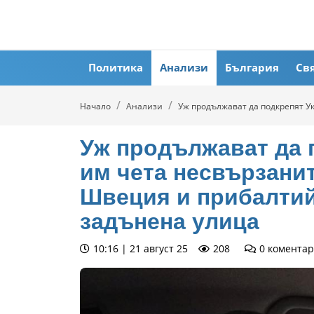
Политика
Анализи
България
Св
Начало
Анализи
Уж продължават да подкрепят У
Уж продължават да 
им чета несвързани
Швеция и прибалтийц
задънена улица
10:16 | 21 август 25
208
0
коментар