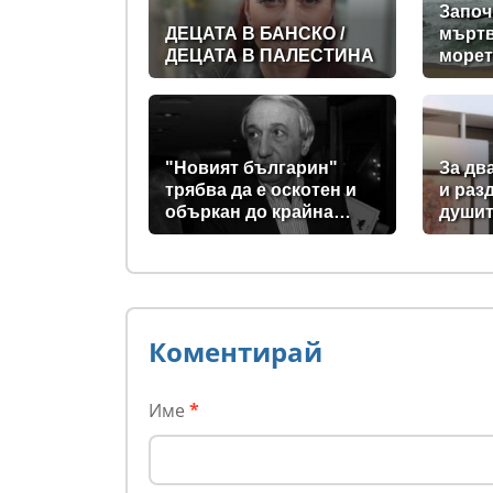
Започ
ДЕЦАТА В БАНСКО /
мъртв
ДЕЦАТА В ПАЛЕСТИНА
морет
съвет
спаси
"Новият българин"
За дв
трябва да е оскотен и
и раз
объркан до крайна
души
степен, за да не схваща
изобщо, какви хора се
упражняват с него
Коментирай
Име
*