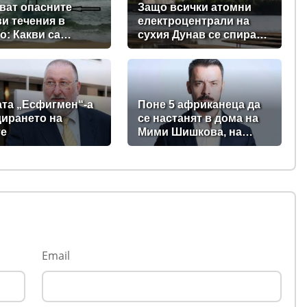
ват опасните
Защо всички атомни
и течения в
електроцентрали на
о: Какви са
сухия Дунав се спират,
ите на
с изключение АЕЦ
телите?
"Козлодуй"?
ата „Есфигмен“-а
Поне 5 африканеца да
дирането на
се настанят в дома на
те
Мими Шишкова, на
Чефо, на Мария
Спирова и на Христо
Комарницки
Email