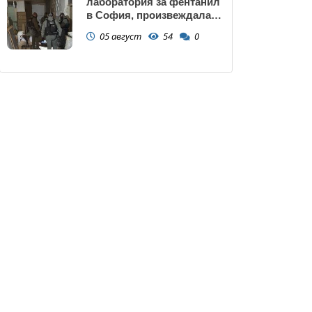
лаборатория за фентанил
в София, произвеждала
до 10 кг на ден за страната
05 август
54
0
(снимки)