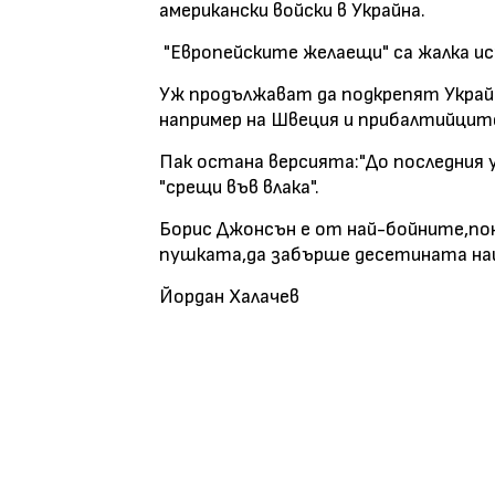
американски войски в Украйна.
"Европейските желаещи" са жалка и
Уж продължават да подкрепят Украй
например на Швеция и прибалтийците
Пак остана версията:"До последния у
"срещи във влака".
Борис Джонсън е от най-бойните,по
пушката,да забърше десетината на
Йордан Халачев