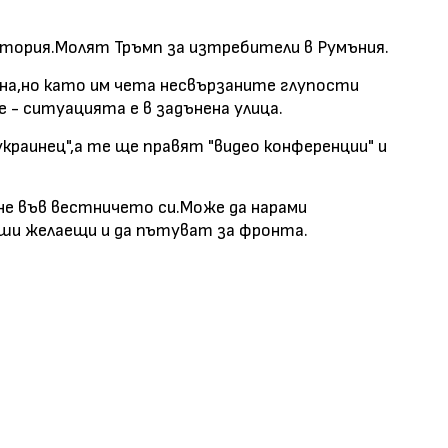
стория.Молят Тръмп за изтребители в Румъния.
на,но като им чета несвързаните глупости
 - ситуацията е в задънена улица.
краинец",а те ще правят "видео конференции" и
не във вестничето си.Може да нарами
ши желаещи и да пътуват за фронта.