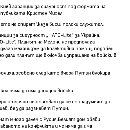
Киев гаранции за сигурност под формата на
епубликата Кристен Михал!
вете не спират“,каза висш полски служител.
ции за сигурност „НАТО-Lite“ за Украйна.
-Lite“. Планът на Мелони не предполага
редлага механизъм за колективна помощ, подобен
сно дали планът ще включва изпращане на войски в
очиха,особено след като вчера Путин блокира
йна няма да има западни войски.
ери отчаяно се опитват да се споразумеят за
Киев, без да разгневят Путин.
нат много далеч с Русия,Белият дом обяви
шаването на конфликта и че няма да има