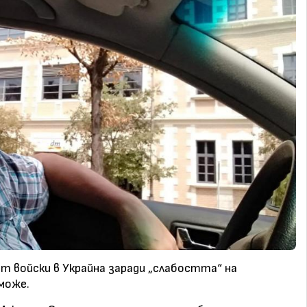
т войски в Украйна заради „слабостта“ на
може.