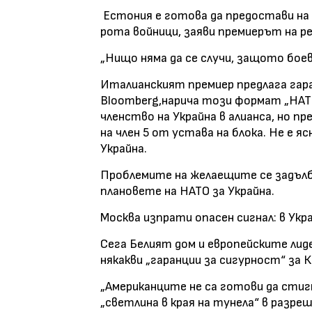
Естония е готова да предостави на 
рота войници, заяви премиерът на р
„Нищо няма да се случи, защото бое
Италианският премиер предлага гаран
Bloomberg,нарича този формат „НАТО
членство на Украйна в алианса, но п
на член 5 от устава на блока. Не е я
Украйна.
Проблемите на желаещите се задълб
плановете на НАТО за Украйна.
Москва изпрати опасен сигнал: в Укра
Сега Белият дом и европейските лид
някакви „гаранции за сигурност“ за 
„Американците не са готови да стиг
„светлина в края на тунела“ в разре