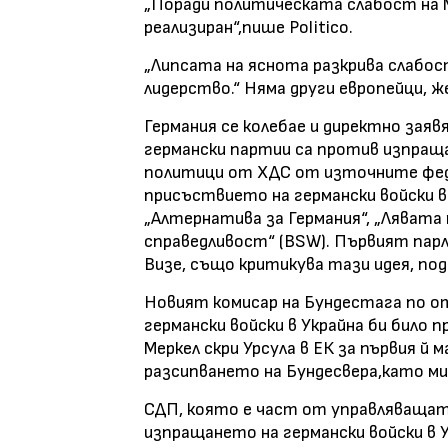
„Поради политическата слабост на М
реализиран“,пише Politico.
„Липсата на яснота разкрива слабо
лидерство.“ Няма други европейци, ж
Германия се колебае и директно заяв
германски партии са против изпращан
политици от ХДС от източните феде
присъствието на германски войски в
„Алтернатива за Германия“, „Лявата 
справедливост“ (BSW). Първият пар
Визе, също критикува тази идея, по
Новият комисар на Бундестага по от
германски войски в Украйна би било 
Меркел скри Урсула в ЕК за първия й
разсипването на Бундесвера,като м
СДП, която е част от управляващат
изпращането на германски войски в 