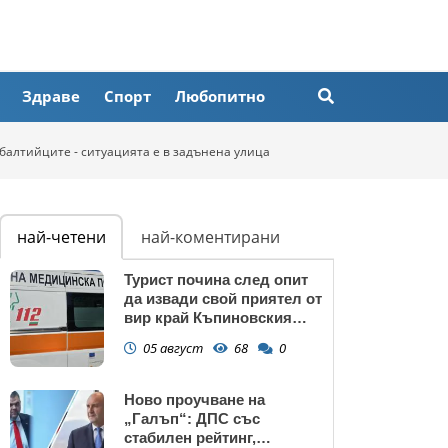
Здраве
Спорт
Любопитно
балтийците - ситуацията е в задънена улица
най-четени
най-коментирани
Турист почина след опит
да извади свой приятел от
вир край Къпиновския
манастир
05 август
68
0
Ново проучване на
„Галъп“: ДПС със
стабилен рейтинг,