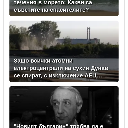
течения в морето: Какви са
съветите на спасителите?
Защо всички атомни
електроцентрали на сухия Дунав
се спират, с изключение АЕЦ
"Козлодуй"?
"Новият българин" трябва да е