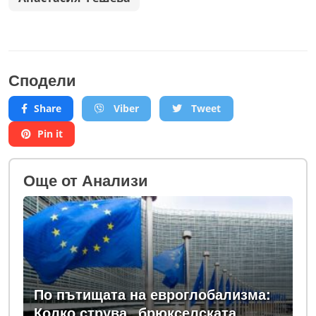
Сподели
Share
Viber
Tweet
Pin it
Oще от Анализи
По пътищата на евроглобализма:
Колко струва „брюкселската