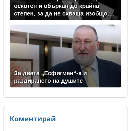
оскотен и объркан до крайна
степен, за да не схваща изобщо,
какви хора се упражняват с него
За двата „Есфигмен“-а и
раздирането на душите
Коментирай