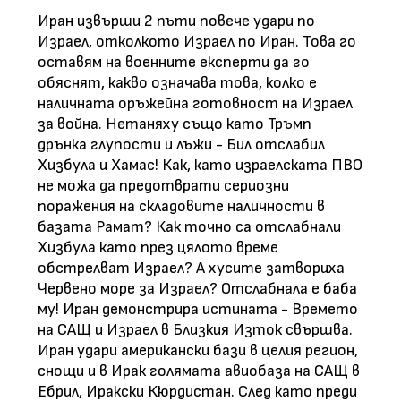
Иран извърши 2 пъти повече удари по
Израел, отколкото Израел по Иран. Това го
оставям на военните експерти да го
обяснят, какво означава това, колко е
наличната оръжейна готовност на Израел
за война. Нетаняху също като Тръмп
дрънка глупости и лъжи - Бил отслабил
Хизбула и Хамас! Как, като израелската ПВО
не можа да предотврати сериозни
поражения на складовите наличности в
базата Рамат? Как точно са отслабнали
Хизбула като през цялото време
обстрелват Израел? А хусите затвориха
Червено море за Израел? Отслабнала е баба
му! Иран демонстрира истината - Времето
на САЩ и Израел в Близкия Изток свършва.
Иран удари американски бази в целия регион,
снощи и в Ирак голямата авиобаза на САЩ в
Ебрил, Иракски Кюрдистан. След като преди