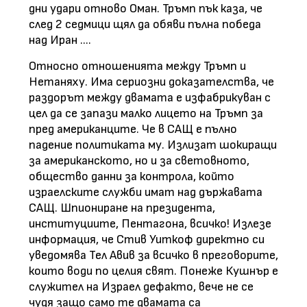
дни удари отново Оман. Тръмп пък каза, че
след 2 седмици щял да обяви пълна победа
над Иран ....
Относно отношенията между Тръмп и
Нетаняху. Има сериозни доказателства, че
раздорът между двамата е изфабрикуван с
цел да се запази малко лицето на Тръмп за
пред американците. Че в САЩ е пълно
падение политиката му. Излизат шокиращи
за американското, но и за световното,
общество данни за контрола, който
израелските служби имат над държавата
САЩ. Шпиониране на президента,
институциите, Пентагона, всичко! Излезе
информация, че Стив Уиткоф директно си
уведомява Тел Авив за всичко в преговорите,
които води по целия свят. Понеже Кушнър е
служител на Израел дефакто, вече не се
чудя защо само те двамата са