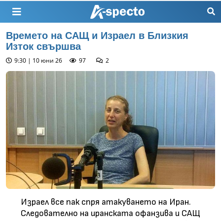
Времето на САЩ и Израел в Близкия
Изток свършва
9:30 | 10 юни 26
97
2
Израел все пак спря атакуването на Иран.
Следователно на иранската офанзива и САЩ