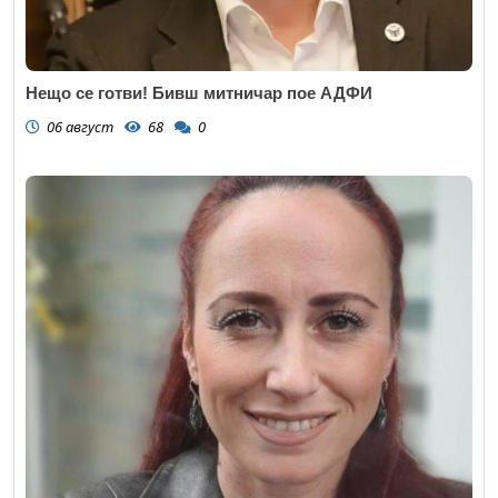
Нещо се готви! Бивш митничар пое АДФИ
06 август
68
0