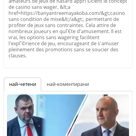
amateurs de jeux de hasard apprГ©cient le concept
de casino sans wager, &lt;a
Email
href=https://banyantreemayakoba.com/&gt;casino
sans condition de mise&lt;/a&gt;, permettant de
profiter de jeux sans contraintes. Cela attire de
nombreux joueurs en quГЄte d'amusement. Il est
vrai, les options sans wagering facilitent
l'expГ©rience de jeu, encourageant de s'amuser
Коментар
*
pleinement des promotions sans se soucier des
clauses.
Име
*
най-четени
най-коментирани
Email
Откажи