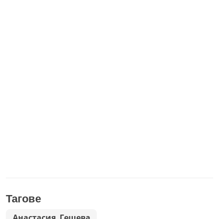
Тагове
Анастасия Гешева