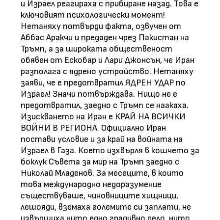
и Израел реагираха с прибиране назад. Това е
ключовият психологически момент!
Нетаняху потвърди факта, озвучен от
Аббас Аракчи и предаден чрез Пакистан на
Тръмп, а за широката общественост
обявен от Ескобар и Лари Джонсън, че Иран
разполага с ядрено устройство. Нетаняху
заяви, че е предотвратил ЯДРЕН УДАР по
Израел! Значи потвърждава. Нищо не е
предотвратил, заедно с Тръмп се наакаха.
Изискването на Иран е КРАЙ НА ВСИЧКИ
ВОЙНИ В РЕГИОНА. Официално Иран
постави условие и за край на войната на
Израел в Газа. Което изхвърля в кошчето за
боклук Съвета за мир на Тръмп заедно с
Николай Младенов. За месеците, в които
това международно недоразумение
съществуваше, чиновниците хищници,
лешояди, вземаха големите си заплати, не
извършиха нито едно градивно дело, нито