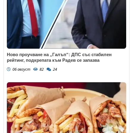
Коментар
*
Ново проучване на „Галъп“: ДПС със стабилен
рейтинг, подкрепата към Радев се запазва
06 август
82
24
Откажи