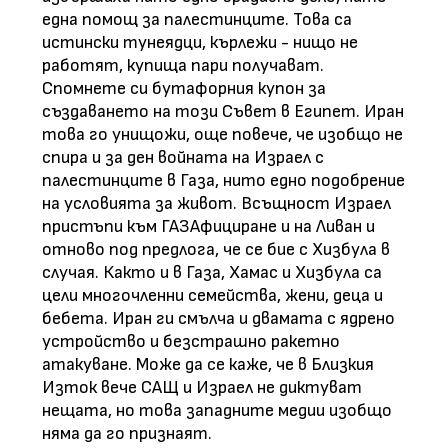
една помощ за палестинците. Това са
истински тунеядци, кърлежи - нищо не
работят, купища пари получават.
Спомнете си бутафорния купон за
създаването на този Съвет в Египет. Иран
това го унищожи, още повече, че изобщо не
спира и за ден войната на Израел с
палестинците в Газа, нито едно подобрение
на условията за живот. Всъщност Израел
пристъпи към ГАЗАфициране и на Ливан и
отново под предлога, че се бие с Хизбула в
случая. Както и в Газа, Хамас и Хизбула са
цели многочленни семейства, жени, деца и
бебета. Иран ги смълча и двамата с ядрено
устройство и безстрашно ракетно
атакуване. Може да се каже, че в Близкия
Изток вече САЩ и Израел не диктуват
нещата, но това западните медии изобщо
няма да го признаят.