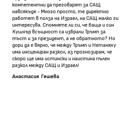
компетентни да преговарят за САЩ
навсякъде - Много просто, те директно
работят в полза на Израел, на САЩ малко ги
интересува. Спомняте ли си, че баща и син
Кушнър всъщност са избрали Тръмп за
тъст и за президент, а не обратното? Но
дори да е вярно, че между Тръмп и Нетаняху
има инсцениран разкол, аз прогнозирам, че
скоро ще има истински и наистина пълен
разкол между САЩ и Израел!
Анастасия Гешева