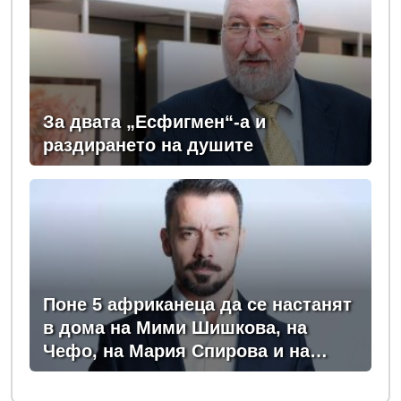
За двата „Есфигмен“-а и
раздирането на душите
Поне 5 африканеца да се настанят
в дома на Мими Шишкова, на
Чефо, на Мария Спирова и на
Христо Комарницки