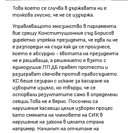
Това което се случва в държавата ни е
толкова гнусно, че не се издържа.
Управляващото мнозинство в парламента
вие срещу Конституционния съд.Борисов
директно упрекна президента, че едва ли не
е разпоредил на съда как да се произнесе,
което е абсурдно - квотата на президента
не е решаваща, а решението е взето с
единодушие.ПП ДБ правят протести и
разиграват скечове против правосъдието.
КС беше сезиран с искане за касиране на
изборите изцяло, но твърди, че се
оспорвали резултатите само в определени
секции.Това не е вярно. Посочени са
нарушения касаещи целия изборен процес
като смяната на членовете на СИК в
нарушение на закона в цялата страна
например. Начинът на отчитане на