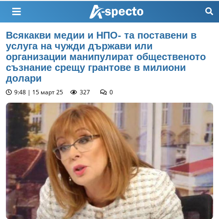
Всякакви медии и НПО- та поставени в
услуга на чужди държави или
организации манипулират общественото
съзнание срещу грантове в милиони
долари
9:48 | 15 март 25
327
0