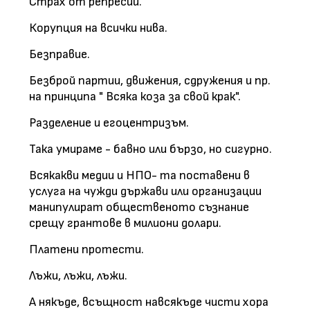
Страх от репресии.
Корупция на всички нива.
Безправие.
Безброй партии, движения, сдружения и пр.
на принципа " Всяка коза за свой крак".
Разделение и егоцентризъм.
Така умираме - бавно или бързо, но сигурно.
Всякакви медии и НПО- та поставени в
услуга на чужди държави или организации
манипулират общественото съзнание
срещу грантове в милиони долари.
Платени протести.
Лъжи, лъжи, лъжи.
А някъде, всъщност навсякъде чисти хора