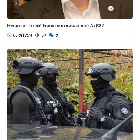
Нещо се готви! Бивш митничар пое АДФИ
06 август
54
0