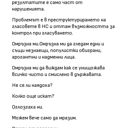
резултатите е само част от
нарушенията.
Проблемът е в преструктурирането на
гласовете в НС и оттам възможността за
контрол при гласуването.
Омръзна ми.Омръзна ми да гледам едни и
същи незнаещи, популистки обиграни,
арогантни и надменни лица.
Омръзна ми да виждам как се унищожава
всичко чисто и смислено в държавата.
Не се ли наядоха?
Колко още искат?
Оглозгаха ни.
Можем вече само да мразим.