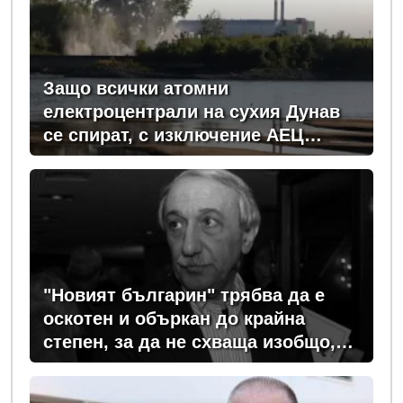
Защо всички атомни
електроцентрали на сухия Дунав
се спират, с изключение АЕЦ
"Козлодуй"?
"Новият българин" трябва да е
оскотен и объркан до крайна
степен, за да не схваща изобщо,
какви хора се упражняват с него