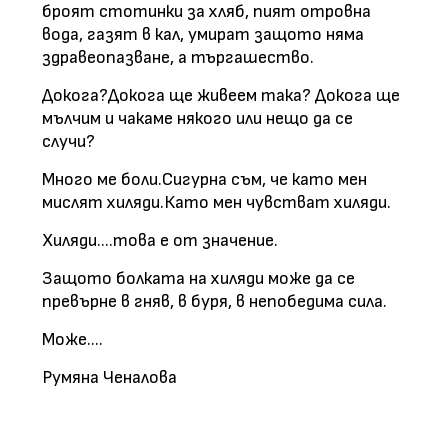
броят стотинки за хляб, пият отровна
вода, газят в кал, умират защото няма
здравеопазване, а търгашество.
Докога?Докога ще живеем така? Докога ще
мълчим и чакаме някого или нещо да се
случи?
Много ме боли.Сигурна съм, че като мен
мислят хиляди.Като мен чувстват хиляди.
Хиляди....това е от значение.
Защото болката на хиляди може да се
превърне в гняв, в буря, в непобедима сила.
Може....
Румяна Ченалова