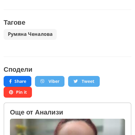
Тагове
Румяна Ченалова
Сподели
Share
Viber
Tweet
Pin it
Oще от Анализи