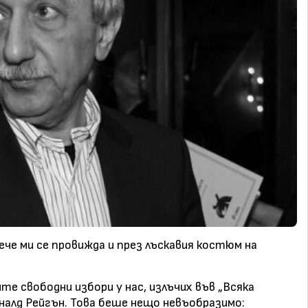
ече ми се провижда и през лъскавия костюм на
те свободни избори у нас, излъчих във „Всяка
налд Рейгън. Това беше нещо невъобразимо: