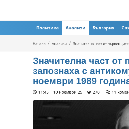
Политика
Анализи
България
Св
Начало
Анализи
Значителна част от първенците 
Значителна част от 
запознаха с антиком
ноември 1989 годин
11:45 | 10 ноември 25
270
11
коме