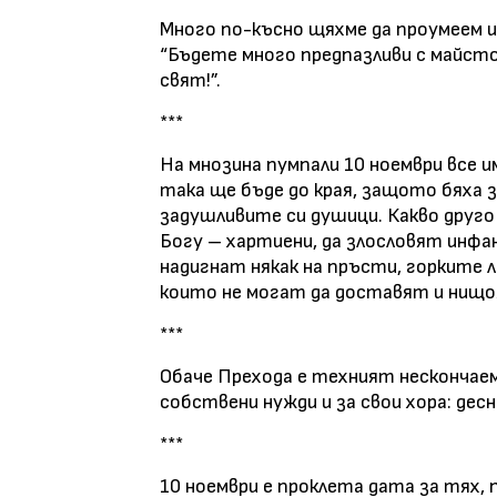
Много по-късно щяхме да проумеем и
“Бъдете много предпазливи с майст
свят!”.
***
На мнозина пумпали 10 ноември все и
така ще бъде до края, защото бяха з
задушливите си душици. Какво друго
Богу – хартиени, да злословят инфа
надигнат някак на пръсти, горките л
които не могат да доставят и нищ
***
Обаче Прехода е техният нескончаем
собствени нужди и за свои хора: десн
***
10 ноември е проклета дата за тях,