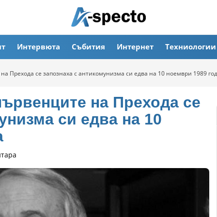
ят
Интервюта
Събития
Интернет
Техниологии
на Прехода се запознаха с антикомунизма си едва на 10 ноември 1989 го
първенците на Прехода се
унизма си едва на 10
а
нтара