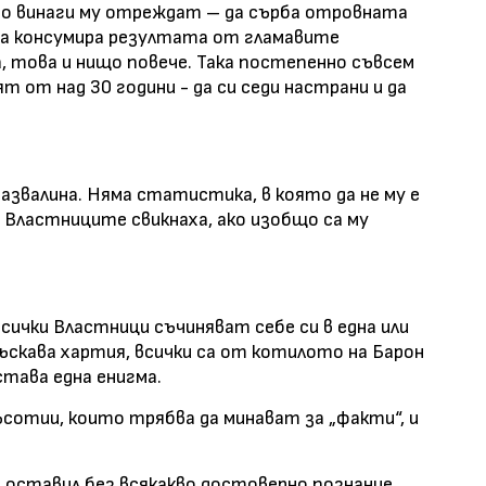
то винаги му отреждат – да сърба отровната
, да консумира резултата от гламавите
, това и нищо повече. Така постепенно съвсем
т от над 30 години - да си седи настрани и да
азвалина. Няма статистика, в която да не му е
а Властниците свикнаха, ако изобщо са му
ички Властници съчиняват себе си в една или
лъскава хартия, всички са от котилото на Барон
тава една енигма.
сотии, които трябва да минават за „факти“, и
е оставил без всякакво достоверно познание