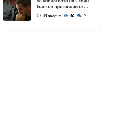
за убийството на Стоян
Балтов проговори от
Южна Африка
05 август
50
0