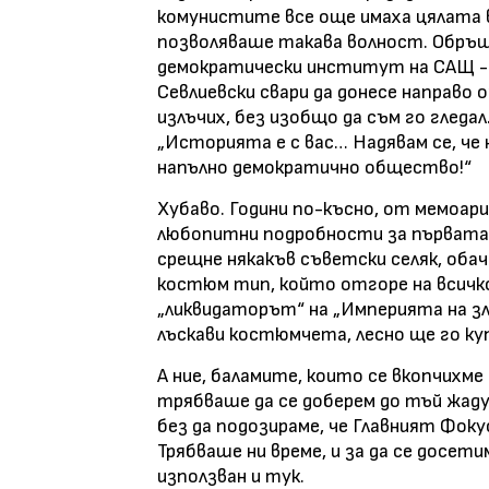
комунистите все още имаха цялата в
позволяваше такава волност. Обръщ
демократически институт на САЩ - 
Севлиевски свари да донесе направо
излъчих, без изобщо да съм го гледа
„Историята е с вас… Надявам се, че
напълно демократично общество!“
Хубаво. Години по-късно, от мемоар
любопитни подробности за първата м
срещне някакъв съветски селяк, обач
костюм тип, който отгоре на всичко 
„ликвидаторът“ на „Империята на зло
лъскави костюмчета, лесно ще го купи
А ние, баламите, които се вкопчихме 
трябваше да се доберем до тъй жаду
без да подозираме, че Главният Фоку
Трябваше ни време, и за да се досе
използван и тук.