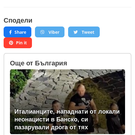
Сподели
Share
Viber
Tweet
Pin it
Oще от България
Италианците, нападнати от локали
неонацисти в Банско, си
пазарували дрога от тях