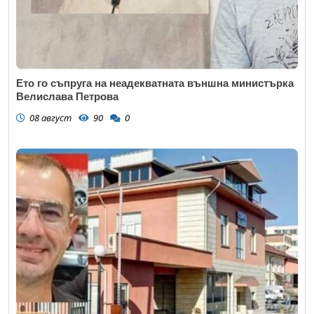
Ето го съпруга на неадекватната външна министърка
Велислава Петрова
08 август
90
0