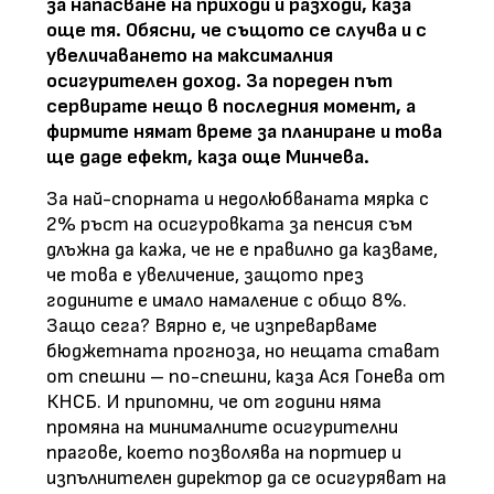
за напасване на приходи и разходи, каза
още тя. Обясни, че същото се случва и с
увеличаването на максималния
осигурителен доход. За пореден път
сервирате нещо в последния момент, а
фирмите нямат време за планиране и това
ще даде ефект, каза още Минчева.
За най-спорната и недолюбваната мярка с
2% ръст на осигуровката за пенсия съм
длъжна да кажа, че не е правилно да казваме,
че това е увеличение, защото през
годините е имало намаление с общо 8%.
Защо сега? Вярно е, че изпреварваме
бюджетната прогноза, но нещата стават
от спешни – по-спешни, каза Ася Гонева от
КНСБ. И припомни, че от години няма
промяна на минималните осигурителни
прагове, което позволява на портиер и
изпълнителен директор да се осигуряват на