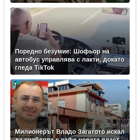
Поредно безумие: Шофьор на
автобус управлява с лакти, докато
гледа TikTok
Милионерът Владо Загатото искал
да снабдява с кафе новата власт