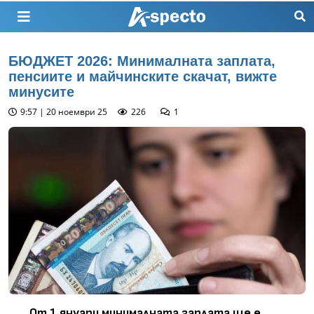
БЮДЖЕТ 2026: Минималната заплата,
пенсиите и майчинските скачат, вижте
минусите
9:57 | 20 ноември 25
226
1
От 1 януари минималната заплата ще е