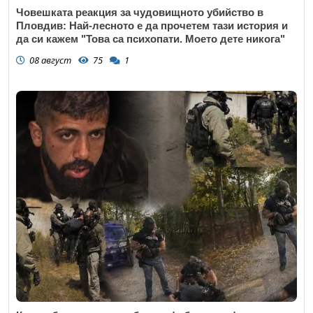
Човешката реакция за чудовищното убийство в
Пловдив: Най-лесното е да прочетем тази история и
да си кажем "Това са психопати. Моето дете никога"
08 август
75
1