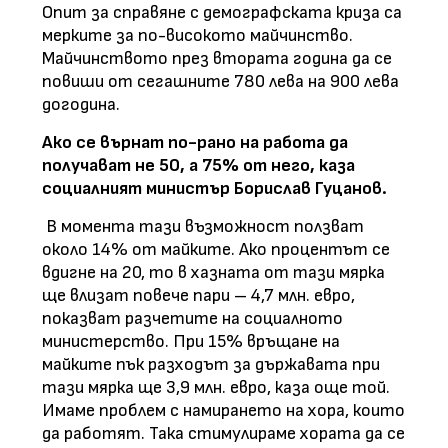
Опит за справяне с демографската криза са
мерките за по-високото майчинство.
Майчинството през втората година да се
повиши от сегашните 780 лева на 900 лева
догодина.
Ако се върнат по-рано на работа да
получават не 50, а 75% от него, каза
социалният министър Борислав Гуцанов.
В момента тази възможност ползват
около 14% от майките. Ако процентът се
вдигне на 20, то в хазната от тази мярка
ще влизат повече пари – 4,7 млн. евро,
показват разчетите на социалното
министерство. При 15% връщане на
майките пък разходът за държавата при
тази мярка ще 3,9 млн. евро, каза още той.
Имаме проблем с намирането на хора, които
да работят. Така стимулираме хората да се