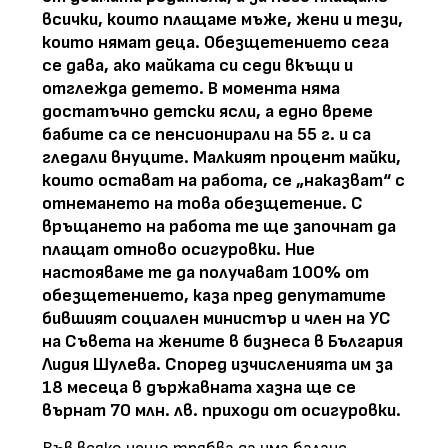
всички, които плащаме мъже, жени и тези,
които нямат деца. Обезщетението сега
се дава, ако майката си седи вкъщи и
отглежда детето. В момента няма
достатъчно детски ясли, а едно време
бабите са се пенсионирали на 55 г. и са
гледали внуците. Малкият процент майки,
които остават на работа, се „наказват“ с
отнемането на това обезщетение. С
връщането на работа те ще започнат да
плащат отново осигуровки. Ние
настояваме те да получават 100% от
обезщетението, каза пред депутатите
бившият социален министър и член на УС
на Съвета на жените в бизнеса в България
Лидия Шулева. Според изчисленията им за
18 месеца в държавната хазна ще се
върнат 70 млн. лв. приходи от осигуровки.