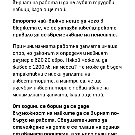
върнат на работа и да не губят трудови
навици, каза още той.
Второто най-важно нещо за него в
бюджета е, че се запазва швейцарското
правило за осъвременяване на пенсиите.
При минималната работна заплата имаше
спор, но законът я определя и нейният
размер е 620,20 евро. Някой може ли да
живее с 1200 лв. на месец? Не може да бъдем
атрактивни с ниски заплати на
инвеститорите, а мантри са, че ще
изгубим инвеститори с повишаване на
минималната заплата, каза още той.
От години се борим да се даде
възможност на майките да се върнат по-
бързо на работа. Обезщетението за
отглеждане на дете е се плаща на единия
от двамата родители, а за него плащаме