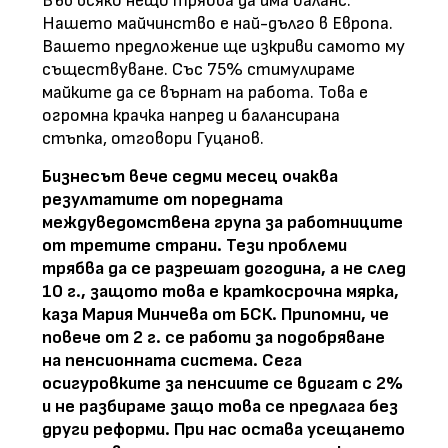
Във всяко нещо трябва да има баланс.
Нашето майчинство е най-дълго в Европа.
Вашето предложение ще изкриви самото му
съществуване. Със 75% стимулираме
майките да се върнат на работа. Това е
огромна крачка напред и балансирана
стъпка, отговори Гуцанов.
Бизнесът вече седми месец очаква
резултатите от поредната
междуведомствена група за работниците
от третите страни. Тези проблеми
трябва да се разрешат догодина, а не след
10 г., защото това е краткосрочна мярка,
каза Мария Минчева от БСК. Припомни, че
повече от 2 г. се работи за подобряване
на пенсионната система. Сега
осигуровките за пенсиите се вдигат с 2%
и не разбираме защо това се предлага без
други реформи. При нас остава усещането