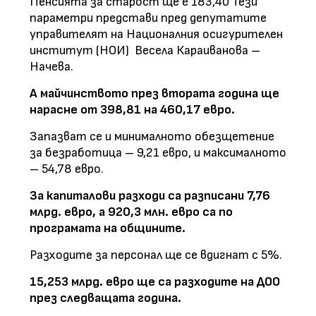
Пенсията за старост ще е 183,40 Тези
параметри представи пред депутатите
управителят на Националния осигурителен
институт (НОИ) Весела Караиванова –
Начева.
А майчинството през втората година ще
нарасне от 398,81 на 460,17 евро.
Запазват се и минималното обезщетение
за безработица – 9,21 евро, и максималното
– 54,78 евро.
За капиталови разходи са разписани 7,76
млрд. евро, а 920,3 млн. евро са по
програмата на общините.
Разходите за персонал ще се вдигнат с 5%.
15,253 млрд. евро ще са разходите на ДОО
през следващата година.