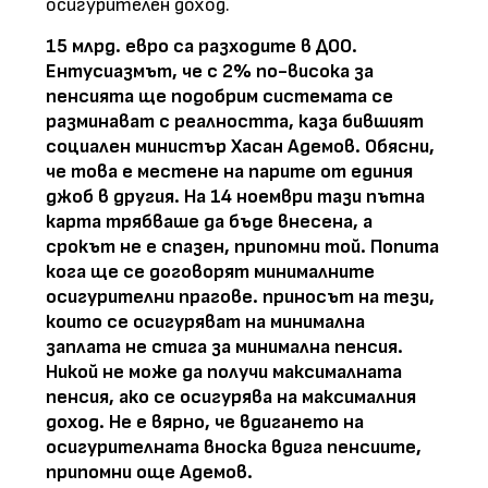
осигурителен доход.
15 млрд. евро са разходите в ДОО.
Ентусиазмът, че с 2% по-висока за
пенсията ще подобрим системата се
разминават с реалността, каза бившият
социален министър Хасан Адемов. Обясни,
че това е местене на парите от единия
джоб в другия. На 14 ноември тази пътна
карта трябваше да бъде внесена, а
срокът не е спазен, припомни той. Попита
кога ще се договорят минималните
осигурителни прагове. приносът на тези,
които се осигуряват на минимална
заплата не стига за минимална пенсия.
Никой не може да получи максималната
пенсия, ако се осигурява на максималния
доход. Не е вярно, че вдигането на
осигурителната вноска вдига пенсиите,
припомни още Адемов.