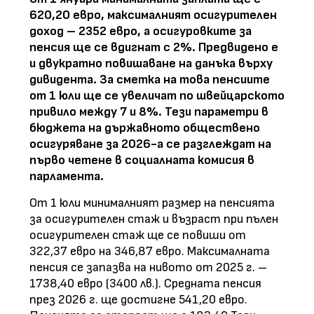
620,20 евро, максималният осигурителен
доход – 2352 евро, а осигуровките за
пенсия ще се вдигнат с 2%. Предвидено е
и двукратно повишаване на данъка върху
дивидента. За сметка на това пенсиите
от 1 юли ще се увеличат по швейцарското
привило между 7 и 8%. Тези параметри в
бюджета на държавното обществено
осигуряване за 2026-а се разглеждат на
първо четене в социалната комисия в
парламента.
От 1 юли минималният размер на пенсията
за осигурителен стаж и възраст при пълен
осигурителен стаж ще се повиши от
322,37 евро на 346,87 евро. Максималната
пенсия се запазва на нивото от 2025 г. –
1738,40 евро (3400 лв.). Средната пенсия
през 2026 г. ще достигне 541,20 евро.