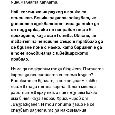
минималната заплата.
Най-големият ни разход и грижа са
пенсиите. Всички разчети показват, че
днешната адекватност няма да може да
се поддържа, ако не направим нещо в
приходите, каза още Гонева. Обясни, че
таванът на пенсиите също е трябвало да
се вдигне поне с малко, като вариант е да
е поне половината с швейцарското
правило.
Няма да подкрепим този бюджет. Пътната
карта за пенсионната система къде е?
Вноските се вдигат, а ние не знаем какво
пише в тази пътна карта. Шест месеца
работите върху нея, а ние не знаем какво
има в нея, каза Георги Хрисимиров от
„Възраждане“. И той попита защо не се
спазват разчетите за максималния