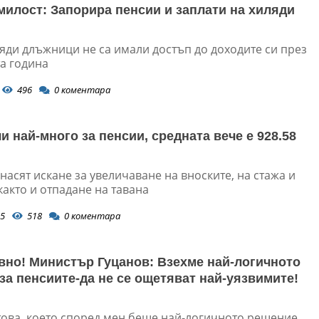
милост: Запорира пенсии и заплати на хиляди
ляди длъжници не са имали достъп до доходите си през
а година
496
0
коментара
и най-много за пенсии, средната вече е 928.58
насят искане за увеличаване на вноските, на стажа и
както и отпадане на тавана
5
518
0
коментара
вно! Министър Гуцанов: Взехме най-логичното
за пенсиите-да не се ощетяват най-уязвимите!
 това, което според мен беше най-логичното решение