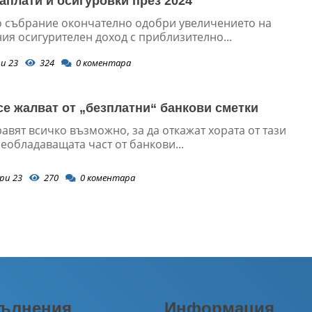
заплати и осигуровки през 2024
 събрание окончателно одобри увеличението на
ия осигурителен доход с приблизително...
и 23
324
0
коментара
се жалват от „безплатни“ банкови сметки
авят всичко възможно, за да откажат хората от тази
еобладаващата част от банкови...
ри 23
270
0
коментара
ълнения
Информация