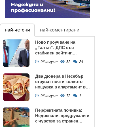
най-четени
най-коментирани
Ново проучване на
„Галъп“: ДПС със
стабилен рейтинг,
подкрепата към Радев се
06 август
82
24
запазва
Два дюнера в Несебър
струват почти колкото
нощувка в апартамент в
Поморие
06 август
72
1
Перфектната почивка:
Недоспали, предрусали и
с чувство за странен
сърбеж