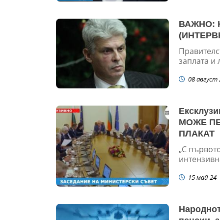
ВАЖНО: Н
(ИНТЕРВ
Правителс
заплата и л
08 август 
Ексклуз
МОЖЕ ПЕ
ПЛАКАТ
„С първот
интензивна
15 май 24
Народнот