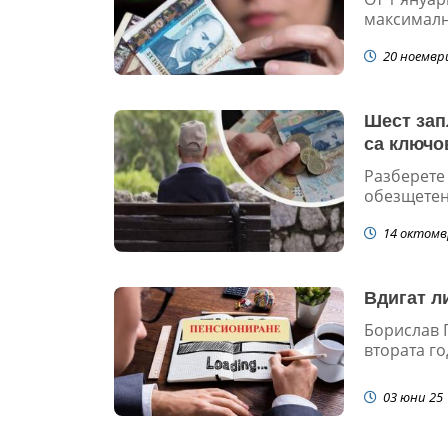
максимални
20 ноемвр
Шест зап
са ключо
Разберете 
обезщетен
14 октомв
Вдигат л
Борислав 
втората го
03 юни 25