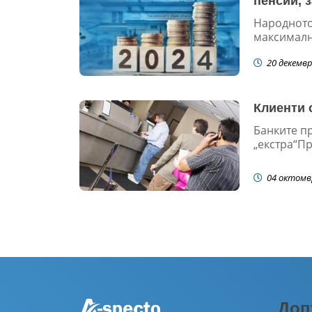
пенсии, 
Народното
максималн
20 декемвр
Клиенти 
Банките пр
„екстра“Пр
04 октомв
Доп