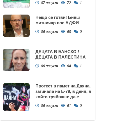
07 август
72
1
Нещо се готви! Бивш
митничар пое АДФИ
06 август
68
0
ДЕЦАТА В БАНСКО /
ДЕЦАТА В ПАЛЕСТИНА
06 август
64
1
Протест в памет на Даяна,
загинала на Е-79, в деня, в
който трябваше да е
сватбата ѝ (снимки)
06 август
61
0