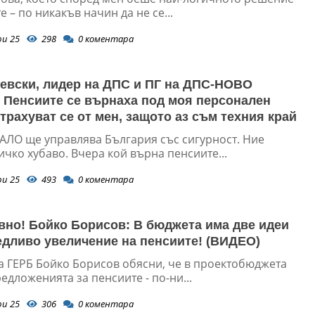
е – по никакъв начин да не се...
ри 25
298
0
коментара
евски, лидер на ДПС и ПГ на ДПС-НОВО
Пенсиите се върнаха под моя персонален
Страхуват се от мен, защото аз съм техния край
ЛО ще управлява България със сигурност. Ние
чко хубаво. Вчера кой върна пенсиите...
ри 25
493
0
коментара
вно! Бойко Борисов: В бюджета има две идеи
едливо увеличение на пенсиите! (ВИДЕО)
а ГЕРБ Бойко Борисов обясни, че в проектобюджета
едложенията за пенсиите - по-ни...
ри 25
306
0
коментара