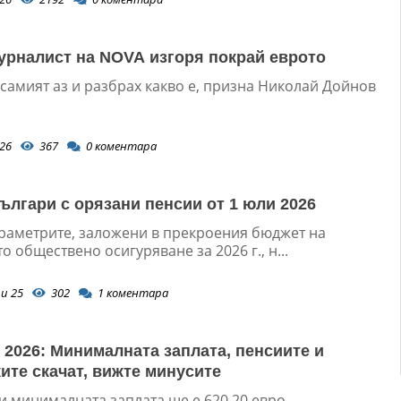
урналист на NOVA изгоря покрай еврото
самият аз и разбрах какво е, призна Николай Дойнов
26
367
0
коментара
ългари с орязани пенсии от 1 юли 2026
раметрите, заложени в прекроения бюджет на
 обществено осигуряване за 2026 г., н...
и 25
302
1
коментара
026: Минималната заплата, пенсиите и
ите скачат, вижте минусите
и минималната заплата ще е 620,20 евро,