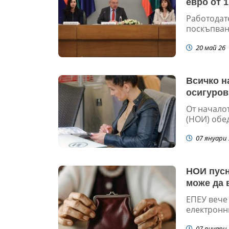
евро от 
Работодат
поскъпване
20 май 26
Всичко н
осигуров
От начало
(НОИ) обед
07 януари 
НОИ пусн
може да 
ЕПЕУ вече
електронни
07 януари 