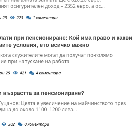
ят осигурителен доход – 2352 евро, а ос...
и 25
223
1
коментара
лати при пенсиониране: Кой има право и какви
вите условия, ето всичко важно
кога служителите могат да получат по-голямо
ие при напускане на работа
ри 25
421
4
коментара
и възрастта за пенсиониране?
Гуцанов: Целта е увеличение на майчинството през
дина до около 1100–1200 лева...
302
0
коментара