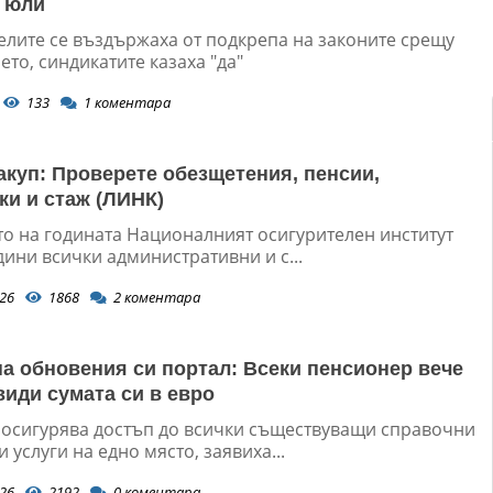
1 юли
елите се въздържаха от подкрепа на законите срещу
то, синдикатите казаха "да"
133
1
коментара
акуп: Проверете обезщетения, пенсии,
ки и стаж (ЛИНК)
то на годината Националният осигурителен институт
ини всички административни и с...
26
1868
2
коментара
а обновения си портал: Всеки пенсионер вече
види сумата си в евро
 осигурява достъп до всички съществуващи справочни
 услуги на едно място, заявиха...
26
2192
0
коментара