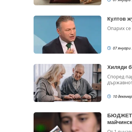
Култов ж
Опарих се 
07 януари 
Хиляди б
Според па
държавното
10 декемвр
БЮДЖЕТ 2
майчинск
От 1 януар