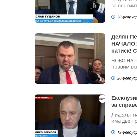
за пенсиит
20 февруа
Делян Пе
НАЧАЛО: 
натиск! 
НОВО НАЧА
правим вси
20 февруа
Ексклузи
за справ
Лидерът н
има две пр
19 февруа