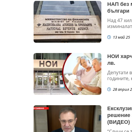
НАП без 
българи
Над 47 хи
изминалат
13 май 25
НОИ харч
лв.
Депутати в
годините, 
28 април 2
Ексклузи
решение 
(ВИДЕО)
“Случи се