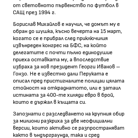
от световното първенство по футбол в
САЩ през 1994 г.
Борислав Михайлов е научил, че домът му е
обран до шушка, късно вечерта на 15 март,
когато се е прибрал след приключилия
извънреден конгрес на БФС, на който
делегатите с почти пълно единодушие
приеха оставката му, а впоследствие
избраха за нов президент Георги Иванов –
Гонзо. Не е известно дали Перуката е
описал пред пристигналите полицаи цялата
стойност на откраднатото, или е затаил
истината за 400-те хиляди евро в брой,
които е държал в къщата си.
Запознати с разследването на крупния обир
за милиони разкриха за две неофициални
версии, които активно се разпространяват
както в ъндърграунда, така и сред