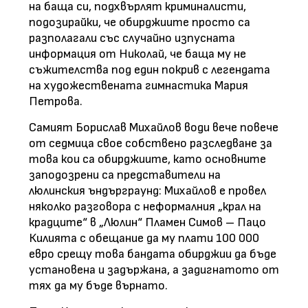
на баща си, подхвърлят криминалисти,
подозирайки, че обирджиите просто са
разполагали със случайно изпусната
информация от Николай, че баща му не
съжителства под един покрив с легендата
на художествената гимнастика Мария
Петрова.
Самият Борислав Михайлов води вече повече
от седмица свое собствено разследване за
това кои са обирджиите, като основните
заподозрени са представители на
люлинския ъндърграунд: Михайлов е провел
няколко разговора с неформалния „крал на
крадците“ в „Люлин“ Пламен Симов – Пацо
Килията с обещание да му плати 100 000
евро срещу това бандата обирджии да бъде
установена и задържана, а задигнатото от
тях да му бъде върнато.