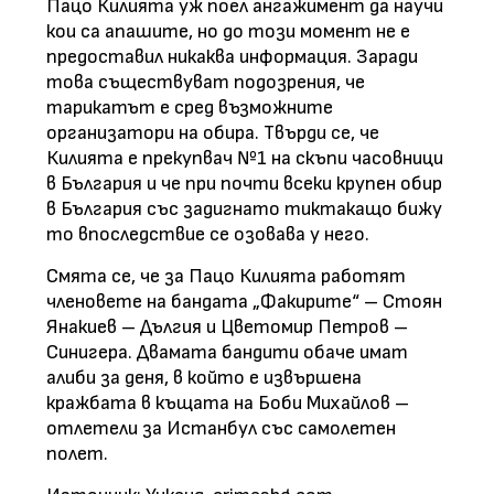
Пацо Килията уж поел ангажимент да научи
кои са апашите, но до този момент не е
предоставил никаква информация. Заради
това съществуват подозрения, че
тарикатът е сред възможните
организатори на обира. Твърди се, че
Килията е прекупвач №1 на скъпи часовници
в България и че при почти всеки крупен обир
в България със задигнато тиктакащо бижу
то впоследствие се озовава у него.
Смята се, че за Пацо Килията работят
членовете на бандата „Факирите“ – Стоян
Янакиев – Дългия и Цветомир Петров –
Синигера. Двамата бандити обаче имат
алиби за деня, в който е извършена
кражбата в къщата на Боби Михайлов –
отлетели за Истанбул със самолетен
полет.