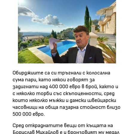
Обирджиите са си тръгнали с колосална
сума пари, като някои говорят за
задигнати над 400 000 евро в брой, както и
с няколко торби със скъпоценности, сред
които няколко мъжки и дамски швейцарски
часовници на обща пазарна стойност близо
500 000 евро.
Сред откраднатите вещи от къщата на
Борислав Михайлов е и бронзовият му медал