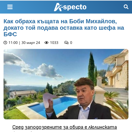
Как обраха къщата на Боби Михайлов,
докато той подава оставка като шефа на
БФС
11:00 | 30 март 24
1033
0
Сред заподозрените за обира е люлинската