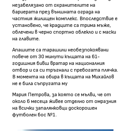
незабелязано от охранителите на
бариерата през външната ограда на
частния жилищен комплекс. Впоследствие е
установено, че крадците са трима мъже,
облечени в черно спортно облекло и с маски
на главите.
Апашите са тарашили необезпокоявани
повече от 30 минути къщата на 61-
годишния бивш вратар на националния
отбор и са си тръгнали с пребогата плячка.
В момента на обира в къщата на Михайлов
не е била съпругата му
Мария Петрова, за която се мълви, че от
около 6 месеца живее отделно от омразния
на всички запалянковци доскорошен
футболен бос №1.