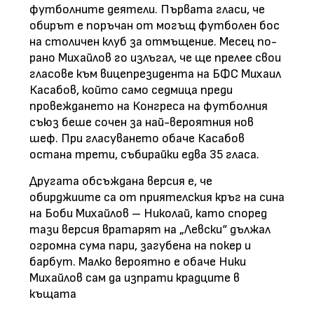
футболните деятели. Първата гласи, че
обирът е поръчан от могъщ футболен бос
на столичен клуб за отмъщение. Месец по-
рано Михайлов го излъгал, че ще прелее свои
гласове към вицепрезидента на БФС Михаил
Касабов, който само седмица преди
провеждането на Конгреса на футболния
съюз беше сочен за най-вероятния нов
шеф. При гласуването обаче Касабов
остана трети, събирайки едва 35 гласа.
Другата обсъждана версия е, че
обирджиите са от приятелския кръг на сина
на Боби Михайлов – Николай, като според
тази версия вратарят на „Левски“ дължал
огромна сума пари, загубена на покер и
барбут. Малко вероятно е обаче Ники
Михайлов сам да изпрати крадците в
къщата