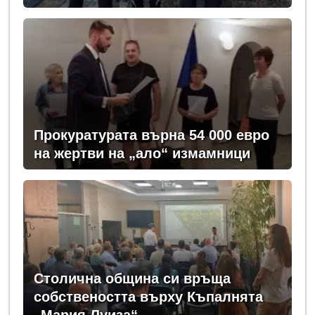
задържан у нас
Прокуратурата върна 54 000 евро
на жертви на „ало“ измамници
Столична община си връща
собствеността върху Къпалнята