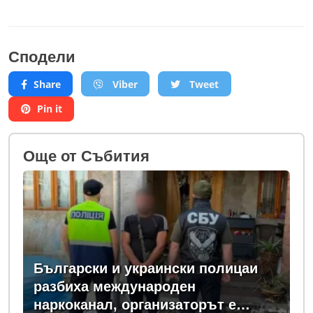
Сподели
Share
Viber
Tweet
Pin it
Oще от Събития
Български и украински полицаи
разбиха международен
наркоканал, организаторът е