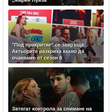
„Мария Луиза“
"Под прикритие" се завръща:
Актьорите разкриха какво да
очакваме от сезон 6
Затягат контрола за снимане на