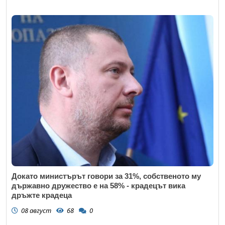
Докато министърът говори за 31%, собственото му
държавно дружество е на 58% - крадецът вика
дръжте крадеца
08 август
68
0