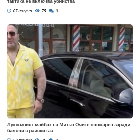
тактика не включва убийства
07 август
75
0
Луксозният майбах на Митьо Очите опожарен заради
балони с райски газ