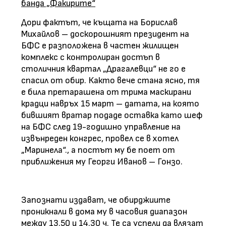
банда „Факирите“
Дори фактът, че къщата на Борислав
Михайлов – доскорошният президент на
БФС е разположена в частен жилищен
комплекс с контролиран достъп в
столичния квартал „Драгалевци“ не го е
спасил от обир. Както вече стана ясно, тя
е била претарашена от трима маскирани
крадци навръх 15 март – датата, на която
бившият вратар подаде оставка като шеф
на БФС след 19-годишно управление на
извънреден конгрес, провел се в хотел
„Маринела“., а постът му бе поет от
приближения му Георги Иванов – Гонзо.
Запознати издават, че обирджиите
проникнали в дома му в часовия диапазон
между 13.50 и 14.30 ч. Те са успели да влязат