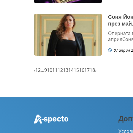
Соня Йон
през май.
Оперната 
априлСоня 
07 април 2
‹
1
2
...
9
10
11
12
13
14
15
16
17
18
›
Доп
Услов