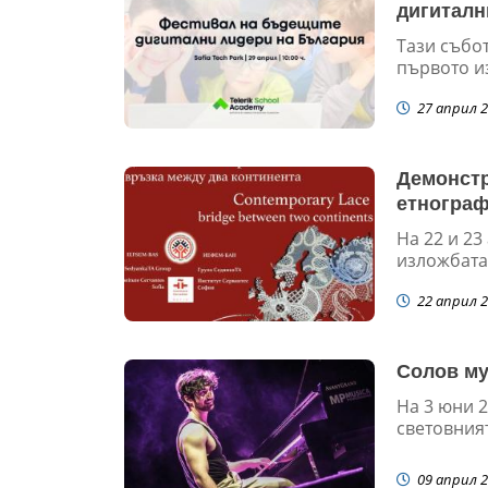
дигиталн
Тази събот
първото из
27 април 2
Демонстр
етнограф
На 22 и 23
изложбата 
22 април 2
Солов му
На 3 юни 2
световният
09 април 2