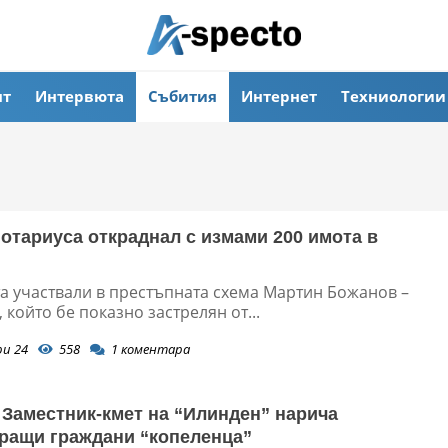
ят
Интервюта
Събития
Интернет
Техниологии
отариуса откраднал с измами 200 имота в
та участвали в престъпната схема Мартин Божанов –
 който бе показно застрелян от...
ри 24
558
1
коментара
 Заместник-кмет на “Илинден” нарича
ращи граждани “копеленца”