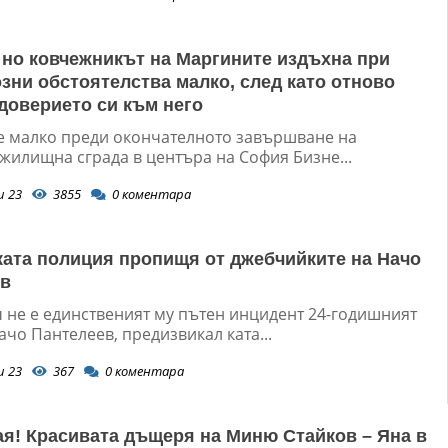
 но ковчежникът на Маргините издъхна при
зни обстоятелства малко, след като отново
доверието си към него
е малко преди окончателното завършване на
жилищна сграда в центъра на София Бизне...
и 23
3855
0
коментара
ата полиция пропищя от джебчийките на Начо
ев
ч не е единственият му пътен инцидент 24-годишният
чо Пантелеев, предизвикал ката...
и 23
367
0
коментара
ая! Красивата дъщеря на Миню Стайков – Яна в