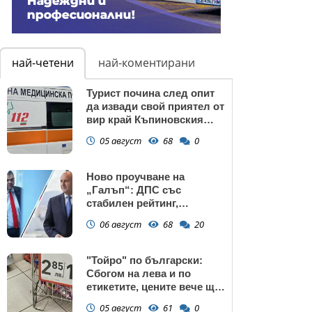
най-четени
най-коментирани
Турист почина след опит
да извади свой приятел от
вир край Къпиновския
манастир
05 август
68
0
Ново проучване на
„Галъп“: ДПС със
стабилен рейтинг,
подкрепата към Радев се
06 август
68
20
запазва
"Тойро" по български:
Сбогом на лева и по
етикетите, цените вече ще
са само в евро
05 август
61
0