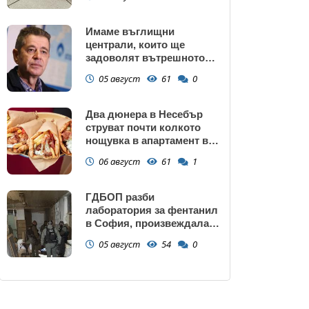
Имаме въглищни
централи, които ще
задоволят вътрешното
потребление на ток
05 август
61
0
Два дюнера в Несебър
струват почти колкото
нощувка в апартамент в
Поморие
06 август
61
1
ГДБОП разби
лаборатория за фентанил
в София, произвеждала
до 10 кг на ден за страната
05 август
54
0
(снимки)