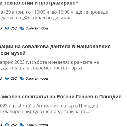
и технологии и програмиране“
а (29 април) от 10:00 ч. до 16:00 ч. ще се проведе
дание на „Фестивал по дигитал...
3
262
0
коментара
ации на совалкова дантела в Националния
ски музей
 април 2023 г. (събота и неделя) в рамките на
„Дантелата в съвременността – връз...
3
262
0
коментара
зикален спектакъл на Евгени Генчев в Пловдив
023 г. (събота) в Античния театър в Пловдив
 клавирен виртуоз ще представи за пъ...
3
252
0
коментара