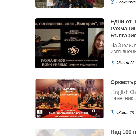
02 октомв
Едни от 
Рахманин
Българи
На 3 юли, 
изпълнени 
08 юни 23
Оркестър
„English C
паметник „
03 май 23
Над 100 