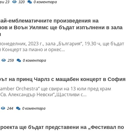
ри 23
320
0
коментара
най-емблематичните произведения на
ов и Воън Уилямс ще бъдат изпълнени в зала
я
понеделник, 2023 г., зала „България“, 19.30 ч, ще бъдат
Концерт за пиано и оркес...
259
0
коментара
ът на принц Чарлз с мащабен концерт в София
hamber Orchestra“ ще свири на 13 юли пред храм
Св. Александър Невски“„Щастливи с...
244
0
коментара
проекта ще бъдат представени на „Фестивал по