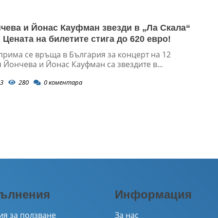
чева и Йонас Кауфман звезди в „Ла Скала“
 Цената на билетите стига до 620 евро!
прима се връща в България за концерт на 12
Йончева и Йонас Кауфман са звездите в...
3
280
0
коментара
ълнения
Информация
ия за ползване
За нас