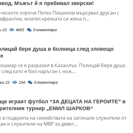
звод. Мъжът й я пребивал зверски!
ческото отроче Петко Пишинов мърсувал друсан с
франтии, млател крехката си жена п...
и 23
4665
0
коментара
лицай бере душа в болница след зловещо
ие
кошмар се е разразил в Казанлък. Полицай бере душа
 след като е бил наръган с нож...
ри 23
234
0
коментара
ще играят футбол “ЗА ДЕЦАТА НА ГЕРОИТЕ” в
орителния турнир „ЕМИЛ ШАРКОВ“
 в подкрепа на семействата на загинали служители от
 и служители на МВР за девет...