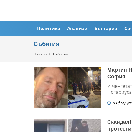
Политика
Анализи
България
Св
Събития
Начало
Събития
Мартин Н
София
И ченгета
Нотариуса,
03 февруа
Скандал!
протести