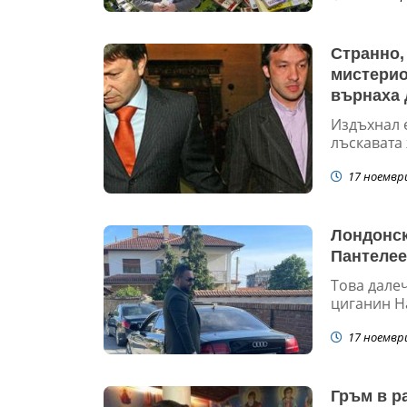
Странно,
мистерио
върнаха 
Издъхнал 
лъскавата 
17 ноемвр
Лондонск
Пантеле
Това дале
циганин На
17 ноемвр
Гръм в р