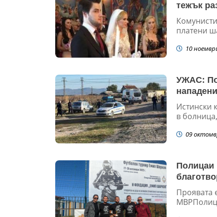
тежък ра
Комунисти
платени ша
10 ноемвр
УЖАС: По
нападен
Истински 
в болница,
09 октомв
Полицаи 
благотв
Проявата е
МВРПолицаи