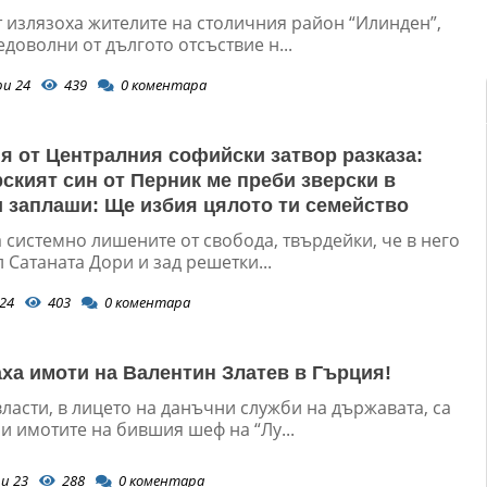
т излязоха жителите на столичния район “Илинден”,
едоволни от дългото отсъствие н...
ри 24
439
0
коментара
я от Централния софийски затвор разказа:
ският син от Перник ме преби зверски в
и заплаши: Ще избия цялото ти семейство
 системно лишените от свобода, твърдейки, че в него
л Сатаната Дори и зад решетки...
24
403
0
коментара
ха имоти на Валентин Златев в Гърция!
ласти, в лицето на данъчни служби на държавата, са
и имотите на бившия шеф на “Лу...
и 23
288
0
коментара