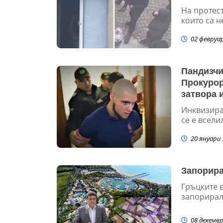
На протес
които са н
02 февруа
Пандизчи
Прокурор
затвора 
Инквизира
се е всели
20 януари 
Запорира
Гръцките в
запорирал
08 декемвр