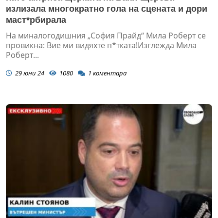
излизала многократно гола на сцената и дори
маст*рбирала
На миналогодишния „София Прайд“ Мила Роберт се
провикна: Вие ми видяхте п*тката!Изглежда Мила
Роберт...
29 юни 24
1080
1
коментара