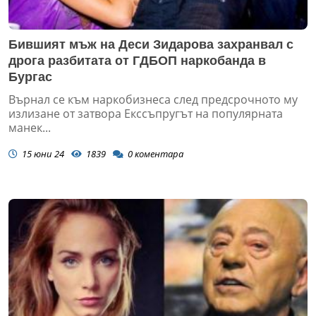
Бившият мъж на Деси Зидарова захранвал с
дрога разбитата от ГДБОП наркобанда в
Бургас
Върнал се към наркобизнеса след предсрочното му
излизане от затвора Екссъпругът на популярната
манек...
15 юни 24
1839
0
коментара