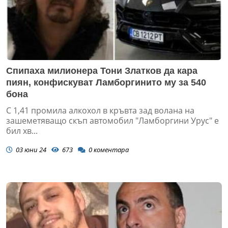
Спипаха милионера Тони Златков да кара
пиян, конфискуват Ламборгинито му за 540
бона
С 1,41 промила алкохол в кръвта зад волана на
зашеметяващо скъп автомобил "Ламборгини Урус" е
бил хв...
03 юни 24
673
0
коментара