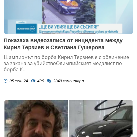
Показаха видеозаписа от инцидента между
Кирил Терзиев и Светлана Гущерова
Шампионът по борба Кирил Терзиев е с обвинение
за закана за убийствоОлимпийският медалист по
борба К...
05 юни 24
496
2040
коментара