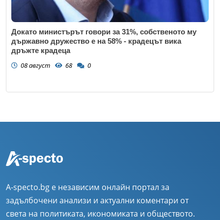
Докато министърът говори за 31%, собственото му
държавно дружество е на 58% - крадецът вика
дръжте крадеца
08 август
68
0
A-specto.bg е независим онлайн портал за
задълбочени анализи и актуални коментари от
света на политиката, икономиката и обществото.