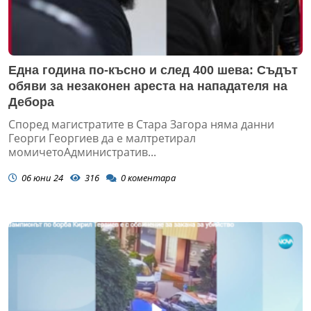
Една година по-късно и след 400 шева: Съдът
обяви за незаконен ареста на нападателя на
Дебора
Според магистратите в Стара Загора няма данни
Георги Георгиев да е малтретирал
момичетоАдминистратив...
06 юни 24
316
0
коментара