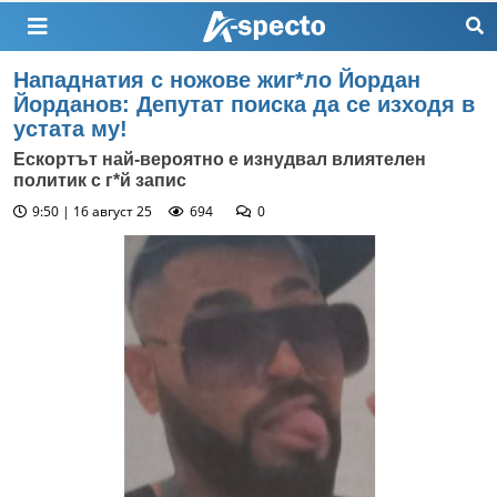
Нападнатия с ножове жиг*ло Йордан
Йорданов: Депутат поиска да се изходя в
устата му!
Ескортът най-вероятно е изнудвал влиятелен
политик с г*й запис
9:50 | 16 август 25
694
0