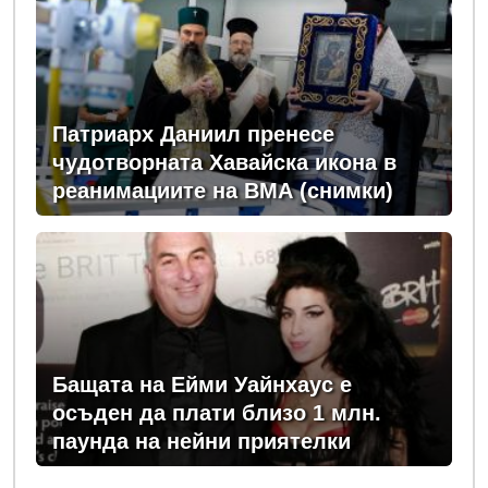
Патриарх Даниил пренесе
чудотворната Хавайска икона в
реанимациите на ВМА (снимки)
Бащата на Ейми Уайнхаус е
осъден да плати близо 1 млн.
паунда на нейни приятелки