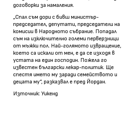
договорки за намаления.
„Спал съм дори с бивш министър-
председател, депутати, председатели на
комисии в Народното събрание. Попадал
съм на изключително големи перверзници
от мъжки пол. Най-голямото извращение,
което са искали от мен, е да се изходя в
устата на един господин. Пожела го
известен български лекар-политик. Ще
спестя името му заради семейството и
децата му“, разказвал е пред Йордан.
Източник: Уикенд