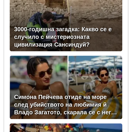
3000-годишна загадка: Какво се е
случило с мистериозната
цивилизация Сансиндуй?
Симона Пейчева отиде на море
след убийството на любимия й
Владо Загатото, скарала се с него
за пари