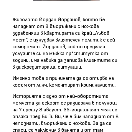
Жиголото Йордан Йорданов, който бе
нападнат от 8 въоръжени с ножове
здравеняци в квартирата си край „Лъвов
мост“, е изнудвал влиятелен политик с гей
компромат. Йорданов, който предлага
услугите си на мъжка пр*ститутка от
години, има навика да записва клиентите си
в дискредитиращи ситуации.
Именно това е причината да се отърве на
косъм от линч, коментират криминалисти.
Историята с едно от най-оборотните
момчета за ескорт се разиграла в полунощ
на 7 срещу 8 август. 35-годишният мъж се
оплака пред Би Ти Ви, че е бил нападнат от 8
непознати, въоръжени с ножове. За да се
спаси, се заключил в банята и от там