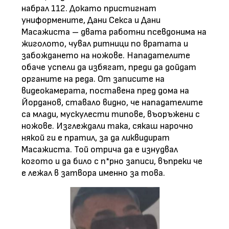
набрал 112. Докато пристигнат
униформените, Дани Секса и Дани
Масажиста – двата работни псевдонима на
жиголото, чувал ритници по вратата и
забождането на ножове. Нападателите
обаче успели да избягат, преди да дойдат
органите на реда. От записите на
видеокамерата, поставена пред дома на
Йорданов, ставало видно, че нападателите
са млади, мускулести типове, въоръжени с
ножове. Изглеждали така, сякаш нарочно
някой ги е пратил, за да ликвидират
Масажиста. Той отрича да е изнудвал
когото и да било с п*рно записи, въпреки че
е лежал в затвора именно за това.