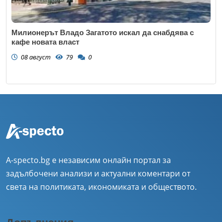
Милионерът Владо Загатото искал да снабдява с
кафе новата власт
08 август
79
0
A-specto.bg е независим онлайн портал за
задълбочени анализи и актуални коментари от
света на политиката, икономиката и обществото.