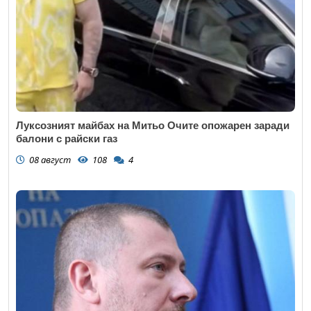
Луксозният майбах на Митьо Очите опожарен заради
балони с райски газ
08 август
108
4