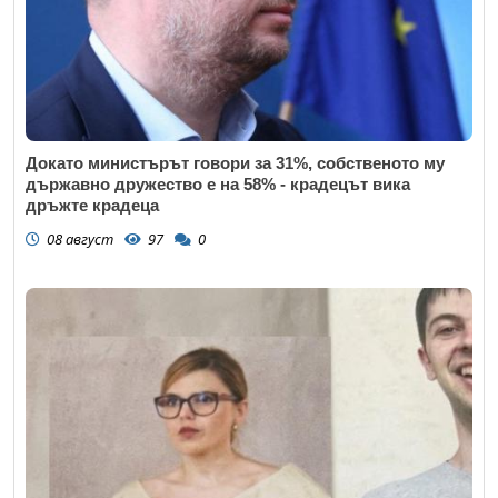
Докато министърът говори за 31%, собственото му
държавно дружество е на 58% - крадецът вика
дръжте крадеца
08 август
97
0