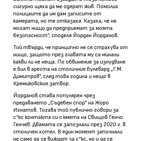
сигурно щяха да ме одерат жив. Помолих
полицаите да им дам записите от
камерата, но те отказаха. Казаха, че не
могат нищо да предприемат за моята
безопасност”, споделя Йордан Йорданов.
Той твърди, че принципно не се страхува от
нищо, защото през главата му са минали
какви ли не неща. По обвинение за изнудване
е бил в ареста на столичния булевард „Г.М.
Димитров", след това година и нещо в
Кремиковския затвор.
Йорданов става популярен чрез
предаването „Съдебен спор" на Жоро
Игнатов. Тогава той публично говори за
с*кс контакта си с кмета на Свищов Генчо
Генчев. Двамата се запознали през 2020 г. в
столичен хотел. В един момент започнали
не само да се виждат за с*кс, но и да се