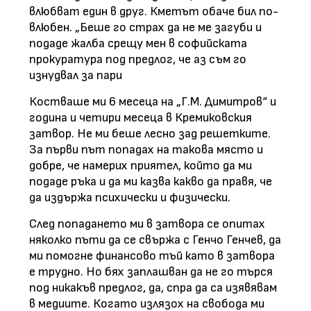
влюбват един в друг. Кметът обаче бил по-
влюбен. „Беше го страх да не ме загуби и
подаде жалба срещу мен в софийската
прокуратура под предлог, че аз съм го
изнудвал за пари
Костваше ми 6 месеца на „Г.М. Димитров“ и
година и четири месеца в Кремиковския
затвор. Не ми беше лесно зад решетките.
За първи път попадах на такова място и
добре, че намерих приятел, който да ми
подаде ръка и да ми казва какво да правя, че
да издържа психически и физически.
След попадането ми в затвора се опитах
няколко пъти да се свържа с Генчо Генчев, да
ми помогне финансово тъй като в затвора
е трудно. Но бях заплашван да не го търся
под никакъв предлог, да, спра да са изявявам
в медиите. Когато излязох на свобода ми