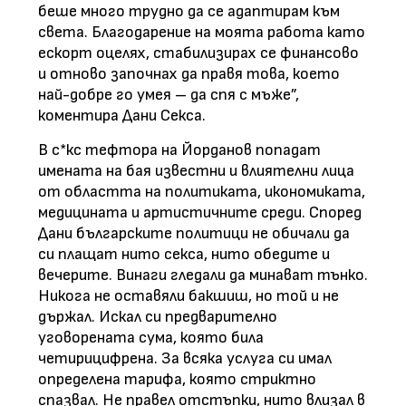
беше много трудно да се адаптирам към
света. Благодарение на моята работа като
ескорт оцелях, стабилизирах се финансово
и отново започнах да правя това, което
най-добре го умея – да спя с мъже”,
коментира Дани Секса.
В с*кс тефтора на Йорданов попадат
имената на бая известни и влиятелни лица
от областта на политиката, икономиката,
медицината и артистичните среди. Според
Дани българските политици не обичали да
си плащат нито секса, нито обедите и
вечерите. Винаги гледали да минават тънко.
Никога не оставяли бакшиш, но той и не
държал. Искал си предварително
уговорената сума, която била
четирицифрена. За всяка услуга си имал
определена тарифа, която стриктно
спазвал. Не правел отстъпки, нито влизал в