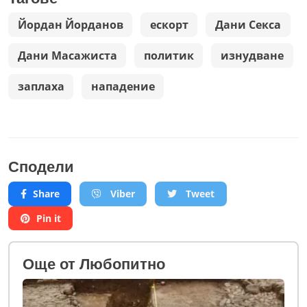
Йордан Йорданов
ескорт
Дани Секса
Дани Масажиста
политик
изнудване
заплаха
нападение
Сподели
Share
Viber
Tweet
Pin it
Oще от Любопитно