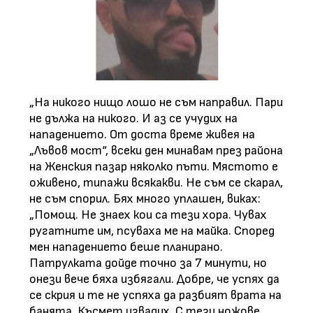
„На никого нищо лошо не съм направил. Пари
не дължа на никого. И аз се учудих на
нападението. От доста време живея на
„Лъвов мост“, всеки ден минавам през района
на Женския пазар няколко пъти. Мястото е
оживено, типажи всякакви. Не съм се скарал,
не съм спорил. Бях много уплашен, виках:
„Помощ. Не знаех кои са тези хора. Чувах
ругатните им, псуваха ме на майка. Според
мен нападението беше планирано.
Патрулката дойде точно за 7 минути, но
онези вече бяха избягали. Добре, че успях да
се скрия и те не успяха да разбият врата на
банята. Късмет извадих. С тези ножове