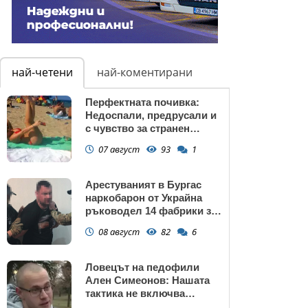
най-четени
най-коментирани
Перфектната почивка:
Недоспали, предрусали и
с чувство за странен
сърбеж
07 август
93
1
Арестуваният в Бургас
наркобарон от Украйна
ръководел 14 фабрики за
дрога в Европейския съюз
08 август
82
6
Ловецът на педофили
Ален Симеонов: Нашата
тактика не включва
убийства