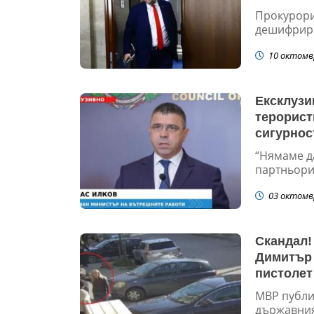
Прокурори
дешифрира
10 октомв
Ексклузи
терорист
сигурнос
“Нямаме д
партньори 
03 октомв
Скандал!
Димитър 
пистолет
МВР публик
държавния