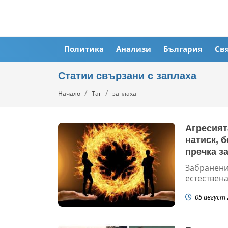
Политика
Анализи
България
Св
Статии свързани с заплаха
Начало
Таг
заплаха
Агресият
натиск, 
пречка з
Забранения
естествена
05 август 