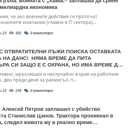
а ръба. Войната с „Хамас“ заплашва да срине
-милиардна икономика
ия, че ако военните действия се проточат
налните компании (главно в IT сектора)...
и 23
302
0
коментара
С ОТВРАТИТЕЛНИ ЛЪЖИ ПОИСКА ОСТАВКАТА
 НА ДАНС! НЯМА ВРЕМЕ ДА ПИТА
РА СИ ЗАЩО Е С ОХРАНА, НО ИМА ВРЕМЕ ДА
ТАВКАТА НА ШЕФА НА ДАНС, БЕЗ ЗАСЕДАНИЕ
ивно, мръснишки и неслучайно в края на работния
 КАТО ПОЛЗВА КУРИЕР...
к, ден преди деня за размисъл, п...
и 23
259
0
коментара
 Алексей Петров заплашил с убийство
та Станислав Цанов. Трактора проникнал в
, следял живота му в реално време