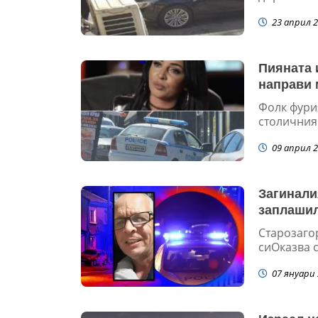
23 април 2
Пияната 
направи 
Фолк фури
столичния 
09 април 2
Загинали
заплашил
Старозаго
сиОказва с
07 януари 