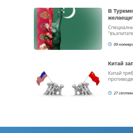
В Туркме
желаещит
Специални
"възпитате
09 ноемвр
Китай за
Китай тряб
противодей
27 септем