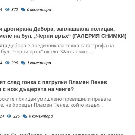
4
370
0
коментара
и дрогирана Дебора, заплашвала полицаи,
меле на бул. „Черни връх“ (ГАЛЕРИЯ СНИМКИ)
ята Дебора е предизвикала тежка катастрофа на
бул. "Черни връх" около "Фантастико...
4
396
1
коментара
ят след гонка с патрулки Пламен Пенев
 с нож дъщерята на ченге?
рските полицаи умишлено превишили правата
е, че борецът Пламен Пенев, който издъх...
24
226
0
коментара