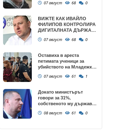
07 август
68
0
ВИЖТЕ КАК ИВАЙЛО
ФИЛИПОВ КОНТРОЛИРА
ДИГИТАЛНАТА ДЪРЖАВА
ЗАД ГЪРБА НА
07 август
68
0
ПРАВИТЕЛСТВОТО?
(РАЗСЛЕДВАНЕ)
Оставиха в ареста
петимата ученици за
убийството на Младежкия
хълм: Измъчвали Георги
07 август
61
1
час, гаврили се с него и го
обрали
Докато министърът
говори за 31%,
собственото му държавно
дружество е на 58% -
08 август
61
0
крадецът вика дръжте
крадеца