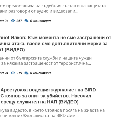
те предоставиха на съдебния състав и на защитата
ни разговори от аудио и видеозапи...
ри 24
367
0
коментара
вно! Илков: Към момента не сме застрашени от
ична атака, взели сме допълнителни мерки за
т! (ВИДЕО)
анни от българските служби и нашите чужди
за някаква застрашеност от терористична...
ри 24
219
0
коментара
 Арестуваха водещия журналист на BIRD
Стоянов за опит за убийство. Насочил
 срещу служител на НАП (ВИДЕО)
ува видеото, в което Стоянов посяга на живота на
 чиновникЖурналистът на BIRD Дим...