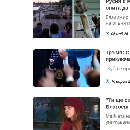
Русия с 
опита да
Владимир 
на огъня 
06 май 26
Тръмп: С
приключа
"Куба е п
16 април 2
"Ти ще с
Благоевг
Майката на
унижавана