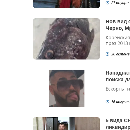
27 януари 
Нов вид 
Черно, М
Корейския
през 2013 
30 октомв
Нападнат
поиска да
Ескортът н
16 август 
5 вида СР
ликвидир