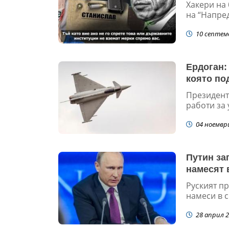
(Ексклуз
Хакери на
на “Напред
10 септем
Ердоган:
която по
Президент
работи за 
04 ноемвр
Путин за
намесят 
Руският пр
намеси в с
28 април 2