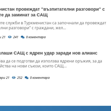
нистан провеждат "възпитателни разговори" с
е да заминат за САЩ
те служби в Туркменистан са започнали да провеждат
лни разговори" с граждани, жел...
и 21
241
0
коментара
плаши САЩ с ядрен удар заради нов алианс
ва да се подготви да използва ядрени оръжия, за да
ства на нови съюзи, които САЩ...
ври 21
252
0
коментара