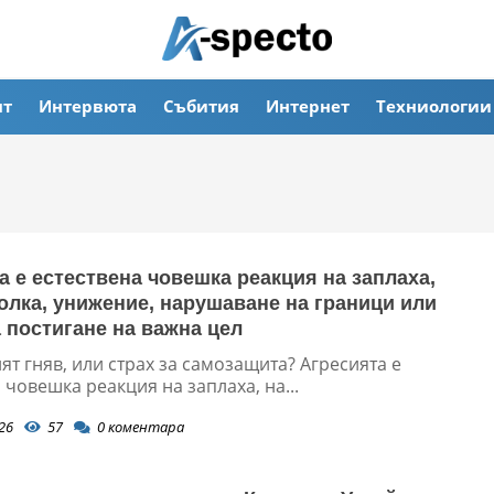
ят
Интервюта
Събития
Интернет
Техниологии
а е естествена човешка реакция на заплаха,
болка, унижение, нарушаване на граници или
а постигане на важна цел
т гняв, или страх за самозащита? Агресията е
 човешка реакция на заплаха, на...
26
57
0
коментара