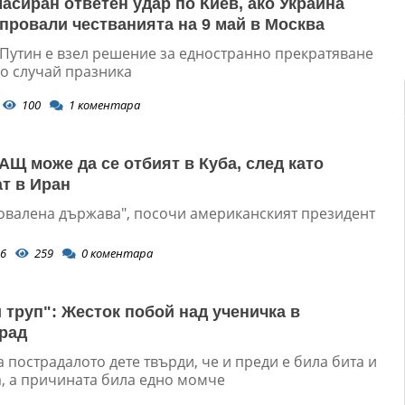
масиран ответен удар по Киев, ако Украйна
 провали честванията на 9 май в Москва
Путин е взел решение за едностранно прекратяване
по случай празника
100
1
коментара
АЩ може да се отбият в Куба, след като
т в Иран
ровалена държава", посочи американският президент
6
259
0
коментара
и труп": Жесток побой над ученичка в
рад
 пострадалото дете твърди, че и преди е била бита и
, а причината била едно момче