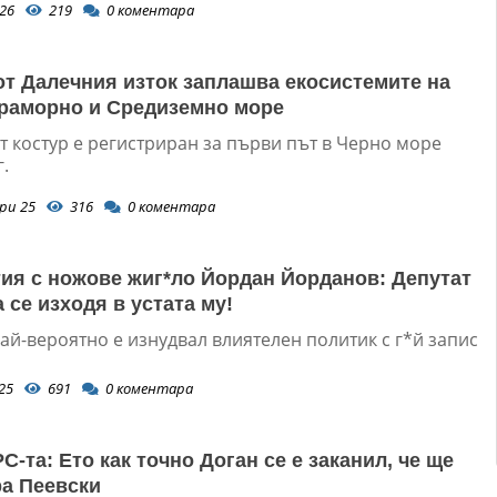
26
219
0
коментара
от Далечния изток заплашва екосистемите на
раморно и Средиземно море
т костур е регистриран за първи път в Черно море
г.
ри 25
316
0
коментара
ия с ножове жиг*ло Йордан Йорданов: Депутат
 се изходя в устата му!
ай-вероятно е изнудвал влиятелен политик с г*й запис
25
691
0
коментара
С-та: Ето как точно Доган се е заканил, че ще
а Пеевски