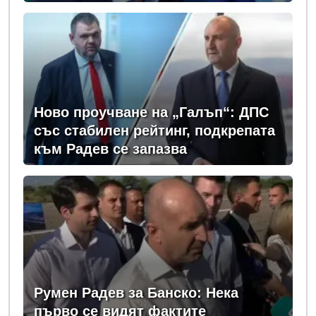
вика дръжте крадеца
Ново проучване на „Галъп“: ДПС
със стабилен рейтинг, подкрепата
към Радев се запазва
Румен Радев за Банско: Нека
първо се видят фактите