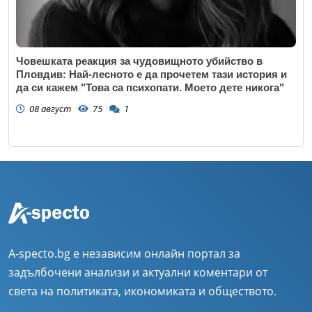
Човешката реакция за чудовищното убийство в
Пловдив: Най-лесното е да прочетем тази история и
да си кажем "Това са психопати. Моето дете никога"
08 август
75
1
A-specto.bg е независим онлайн портал за
задълбочени анализи и актуални коментари от
света на политиката, икономиката и обществото.