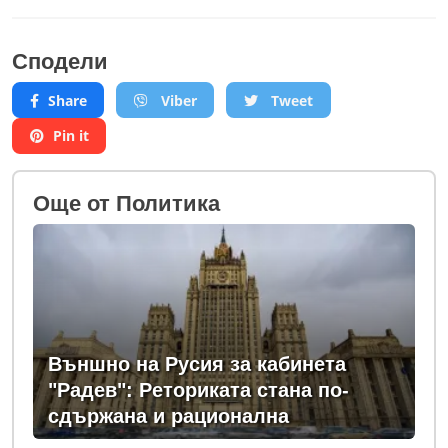
Сподели
Share
Viber
Tweet
Pin it
Oще от Политика
Външно на Русия за кабинета
"Радев": Реториката стана по-
сдържана и рационална