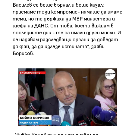
Василев се беше върнал и беше казал:
приемаме този компромис- нямаше да имаме
теми, но те държаха за МВР министъра и
шефа на ДАНС. От това, което виждам в
последните дни - те са имали други мисли. И
се надявам разследващи органи да доведат
докрай, за да излезе истината“, заяви
Борисов.