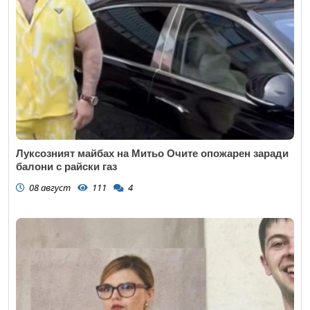
Луксозният майбах на Митьо Очите опожарен заради
балони с райски газ
08 август
111
4