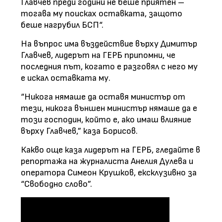
Главчев преди години не беше приятен –
тогава му поисках оставката, защото
беше нагрубил БСП“.
На въпрос има въздействие върху Димитър
Главчев, лидерът на ГЕРБ припомни, че
последния път, когато е разговял с него му
е искал оставката му.
“Никога нямаше да оставя министър от
тези, никога външен министър нямаше да е
този господин, който е, ако имаш влияние
върху Главчев,” каза Борисов.
Какво още каза лидерът на ГЕРБ, гледайте в
репортажа на журналиста Анелия Дулева и
оператора Симеон Крушков, ексклузивно за
“Свободно слово”.