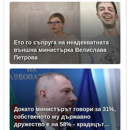
Ето го съпруга на неадекватната
външна министърка Велислава
Петрова
Докато министърът говори за 31%,
собственото му държавно
дружество е на 58% - крадецът