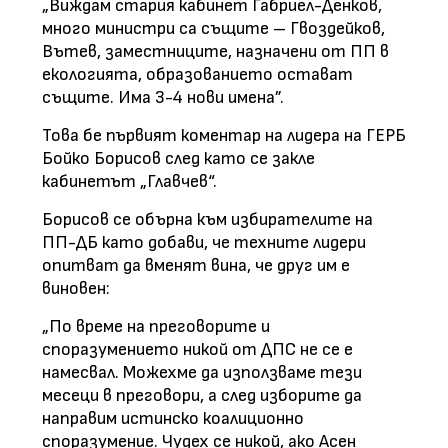
„Виждам стария кабинет Габриел-Денков,
много министри са същите – Гвоздейков,
Вътев, заместниците, назначени от ПП в
екологията, образованието остават
същите. Има 3-4 нови имена”.
Това бе първият коментар на лидера на ГЕРБ
Бойко Борисов след като се закле
кабинетът „Главчев“.
Борисов се обърна към избирателите на
ПП-ДБ като добави, че техните лидери
опитват да вменят вина, че друг им е
виновен:
„По време на преговорите и
споразумението никой от ДПС не се е
намесвал. Можехме да използваме тези
месеци в преговори, а след изборите да
направим истинско коалиционно
споразумение. Чудех се никой, ако Асен