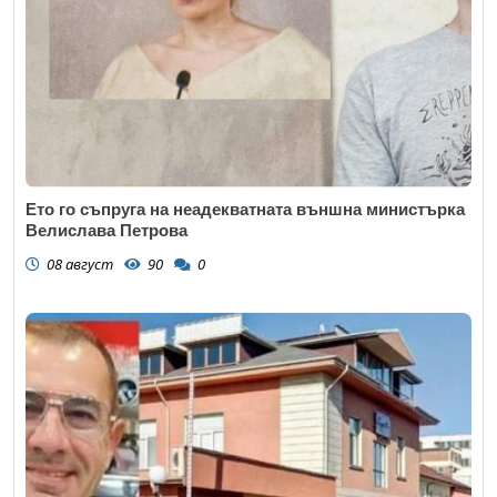
Ето го съпруга на неадекватната външна министърка
Велислава Петрова
08 август
90
0