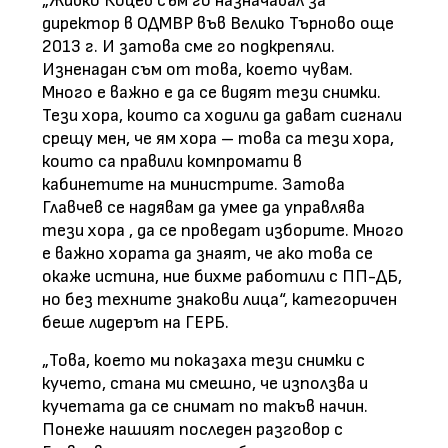
„Живко Коцев съм го назначавал за
директор в ОДМВР във Велико Търново още
2013 г. И затова сме го подкрепяли.
Изненадан съм от това, което чувам.
Много е важно е да се видят тези снимки.
Тези хора, които са ходили да дават сигнали
срещу мен, че ям хора – това са тези хора,
които са правили компромати в
кабинетите на министрите. Затова
Главчев се надявам да умее да управлява
тези хора , да се проведат изборите. Много
е важно хората да знаят, че ако това се
окаже истина, ние бихме работили с ПП-ДБ,
но без техните знакови лица“, категоричен
беше лидерът на ГЕРБ.
„Това, което ми показаха тези снимки с
кучето, стана ми смешно, че използва и
кучетата да се снимат по такъв начин.
Понеже нашият последен разговор с