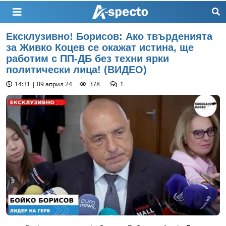
Ексклузивно! Борисов: Ако твърденията
за Живко Коцев се окажат истина, ще
работим с ПП-ДБ без техни ярки
политически лица! (ВИДЕО)
14:31 | 09 април 24
378
1