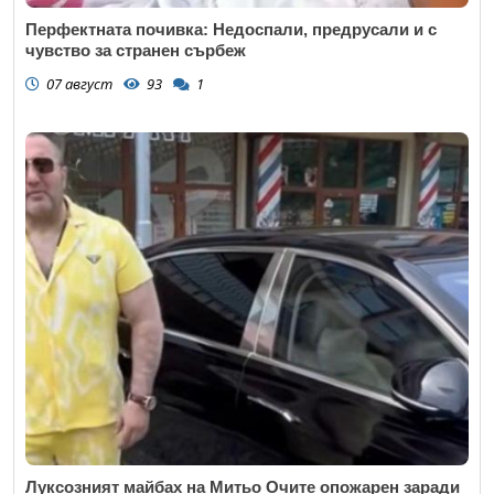
Перфектната почивка: Недоспали, предрусали и с
чувство за странен сърбеж
07 август
93
1
Луксозният майбах на Митьо Очите опожарен заради