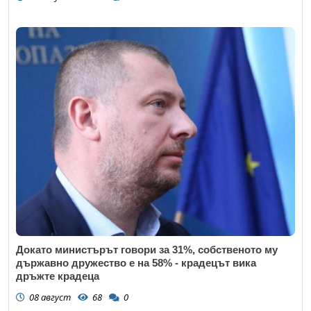
Докато министърът говори за 31%, собственото му
държавно дружество е на 58% - крадецът вика
дръжте крадеца
08 август
68
0