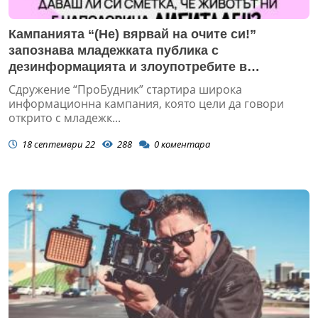
Кампанията “(Не) вярвай на очите си!”
запознава младежката публика с
дезинформацията и злоупотребите в
дигиталното пространство
Сдружение “ПроБудник” стартира широка
информационна кампания, която цели да говори
открито с младежк...
18 септември 22
288
0
коментара