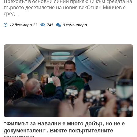
Преходът в основни линии приключи към средата на
първото десетилетие на новия векОгнян Минчев е
сред...
12 декември 23
745
0
коментара
"Филмът за Навални е много добър, но не е
документален!". Вижте покъртителните