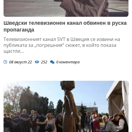
Шведски телевизионен канал обвинен в руска
пропаганда
Телевизионният канал SVT в Швеция се извини на
публиката за „погрешния“ сюжет, в който показа
щастли...
08 август 22
252
0
коментара