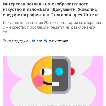
Интересен поглед към изобразителното
изкуство в изложбата "Документи. Живопис
след фотографията в България през 70-те и
80-те години на 20-ти век"
Изкуството на късния 20. век в България се откроява
с множество проблеми и тематични разклонения,
ср...
28 февруари 23
410
0
коментара