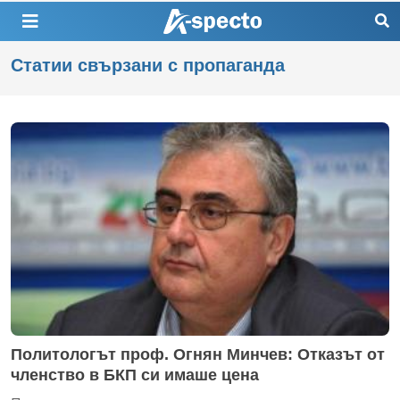
Статии свързани с пропаганда
Политологът проф. Огнян Минчев: Отказът от
членство в БКП си имаше цена