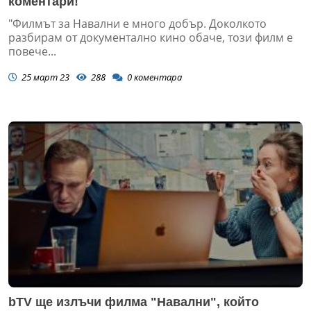
коментари!
"Филмът за Навални е много добър. Доколкото
разбирам от документално кино обаче, този филм е
повече...
25 март 23
288
0
коментара
bTV ще излъчи филма "Навални", който