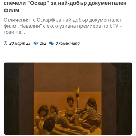
спечели "Оскар" за най-добър документален
филм
Отличеният с Оскар® за най-добър документален
филм „Навални“ с ексклузивна премиера по bTV –
този пе...
20 март 23
262
0
коментара