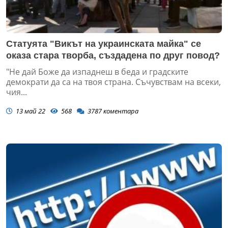
Статуята "Викът на украинската майка" се
оказа стара творба, създадена по друг повод?
"Не дай Боже да изпаднеш в беда и градските
демократи да са на твоя страна. Съчувствам на всеки,
чия...
13 май 22
568
3787
коментара