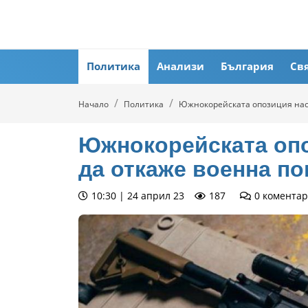
Политика
Анализи
България
Св
Начало
Политика
Южнокорейската опозиция нас
Южнокорейската опо
да откаже военна п
10:30 | 24 април 23
187
0
коментар