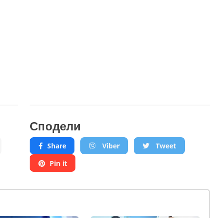
Сподели
Share
Viber
Tweet
Pin it