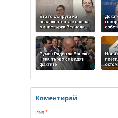
Ето го съпруга на
Докат
неадекватната външна
говор
министърка Велислава
собст
Петрова
държа
на 58
дръжт
Румен Радев за Банско:
Нови 
Нека първо се видят
прези
фактите
октом
Парла
проме
кодек
Коментирай
Име
*