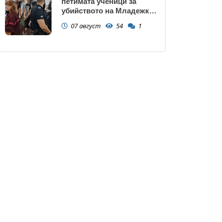
петимата ученици за
убийството на Младежкия
хълм: Измъчвали Георги
07 август
54
1
час, гаврили се с него и го
обрали