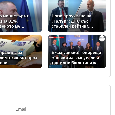
о министърът
Ново проучване на
и за 31%,
„Галъп“: ДПС със
веното му
стабилен рейтинг,
вно дружество е
подкрепата към Радев
% - крадецът вика
се запазва
е крадеца
правила за
Ексклузивно! Говорещи
дентския вот през
машини за гласуване и
ври:
тактилни бюлетини за
ментът прие
незрящите предвиждат
ни в Изборния
новите изборни
с
правила! (ВИДЕО)
Email