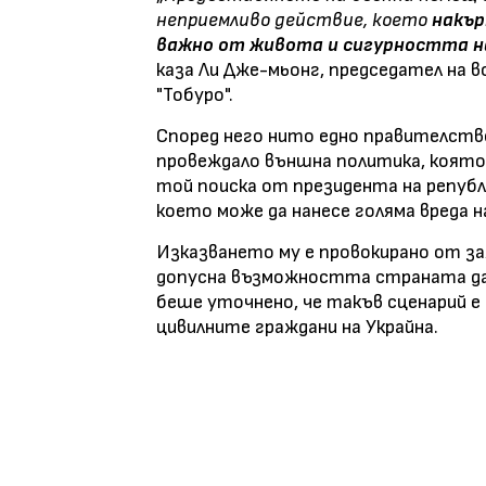
неприемливо действие, което
накър
важно от живота и сигурността н
каза Ли Дже-мьонг, председател на
"Тобуро".
Според него нито едно правителство,
провеждало външна политика, която д
той поиска от президента на републ
което може да нанесе голяма вреда 
Изказването му е провокирано от за
допусна възможността страната да 
беше уточнено, че такъв сценарий е 
цивилните граждани на Украйна.