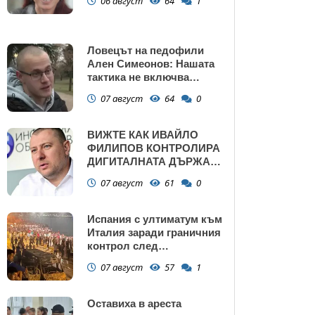
06 август
64
1
Ловецът на педофили
Ален Симеонов: Нашата
тактика не включва
убийства
07 август
64
0
ВИЖТЕ КАК ИВАЙЛО
ФИЛИПОВ КОНТРОЛИРА
ДИГИТАЛНАТА ДЪРЖАВА
ЗАД ГЪРБА НА
07 август
61
0
ПРАВИТЕЛСТВОТО?
(РАЗСЛЕДВАНЕ)
Испания с ултиматум към
Италия заради граничния
контрол след
нашествието в Сеута
07 август
57
1
Оставиха в ареста