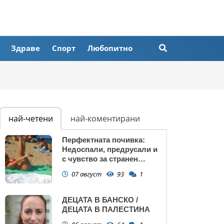
Здраве
Спорт
Любопитно
най-четени
най-коментирани
Перфектната почивка:
Недоспали, предрусали и
с чувство за странен
сърбеж
07 август
93
1
ДЕЦАТА В БАНСКО /
ДЕЦАТА В ПАЛЕСТИНА