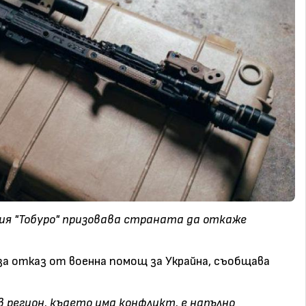
я "Тобуро" призовава страната да откаже
за отказ от военна помощ за Украйна, съобщава
 регион, където има конфликт, е напълно