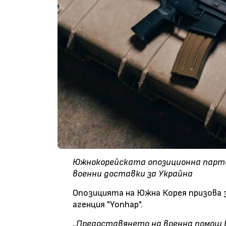
Южнокорейската опозиционна парти
военни доставки за Украйна
Опозицията на Южна Корея призова 
агенция "Yonhap".
„
Предоставянето на военна помощ в