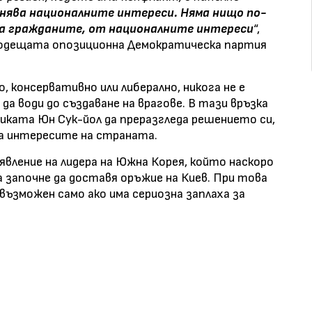
нява националните интереси. Няма нищо по-
а гражданите, от националните интереси
“,
 водещата опозиционна Демократическа партия
 консервативно или либерално, никога не е
а води до създаване на врагове. В тази връзка
иката Юн Сук-йол да преразгледа решението си,
на интересите на страната.
явление на лидера на Южна Корея, който наскоро
започне да доставя оръжие на Киев. При това
възможен само ако има сериозна заплаха за