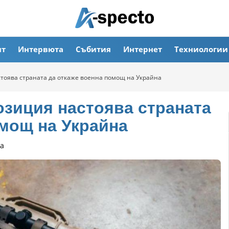
ят
Интервюта
Събития
Интернет
Техниологии
тоява страната да откаже военна помощ на Украйна
зиция настоява страната
омощ на Украйна
а