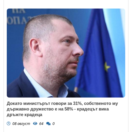
Докато министърът говори за 31%, собственото му
държавно дружество е на 58% - крадецът вика
дръжте крадеца
08 август
64
0