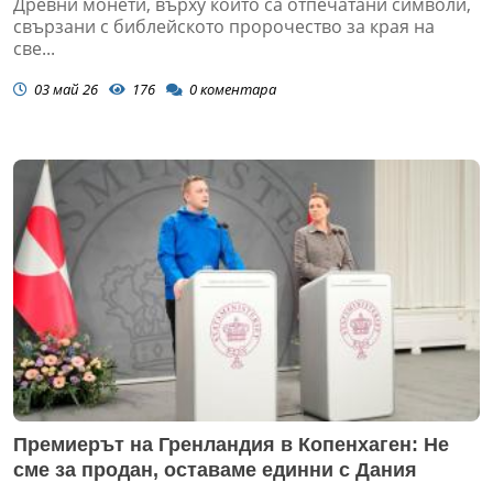
Древни монети, върху които са отпечатани символи,
свързани с библейското пророчество за края на
све...
03 май 26
176
0
коментара
Премиерът на Гренландия в Копенхаген: Не
сме за продан, оставаме единни с Дания