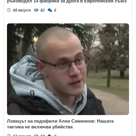
ръководел 14 фабрики за дрога в Европейския съюз
08 август
82
6
Ловецът на педофили Ален Симеонов: Нашата
тактика не включва убийства
07 август
68
0