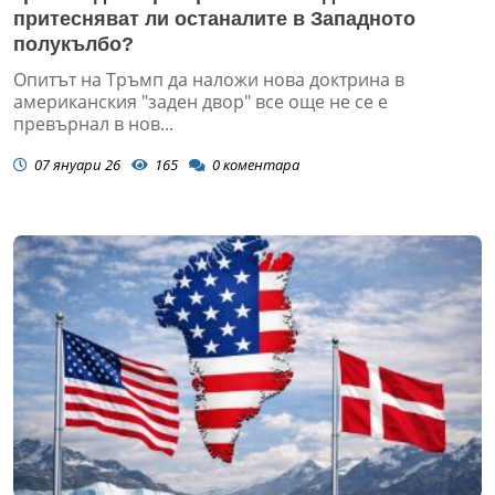
притесняват ли останалите в Западното
полукълбо?
Опитът на Тръмп да наложи нова доктрина в
американския "заден двор" все още не се е
превърнал в нов...
07 януари 26
165
0
коментара