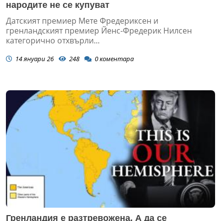
народите не се купуват
Датският премиер Мете Фредериксен и
гренландският премиер Йенс-Фредерик Нилсен
категорично отхвърли...
14 януари 26
248
0
коментара
Гренландия е разтревожена. А да се