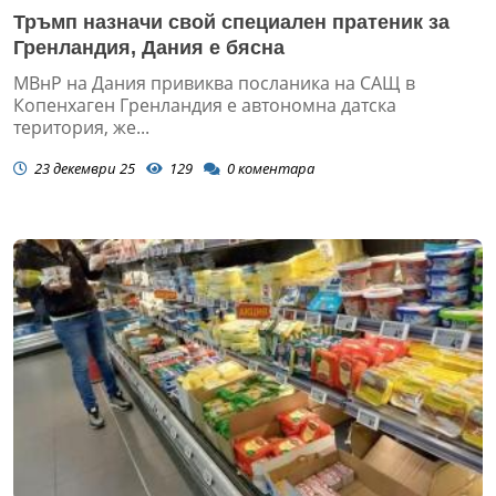
Тръмп назначи свой специален пратеник за
Гренландия, Дания е бясна
МВнР на Дания привиква посланика на САЩ в
Копенхаген Гренландия е автономна датска
територия, же...
23 декември 25
129
0
коментара