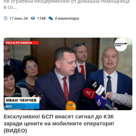
бе ограбена безцеремонно от домашна помощница
в со...
11 юни 24
1148
0
коментара
Ексклузивно! БСП внасят сигнал до КЗК
заради цените на мобилните оператори!
(ВИДЕО)