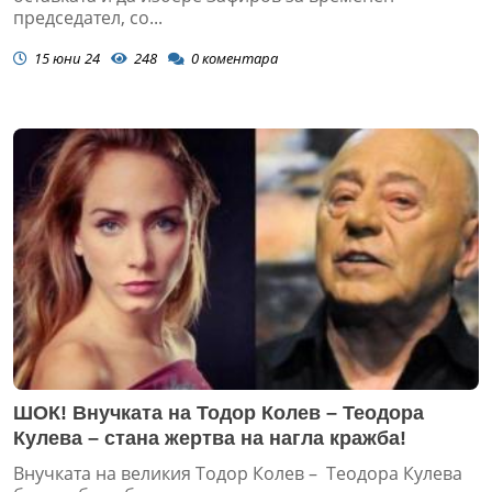
председател, со...
15 юни 24
248
0
коментара
ШОК! Внучката на Тодор Колев – Теодора
Кулева – стана жертва на нагла кражба!
Внучката на великия Тодор Колев – Теодора Кулева