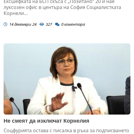
Ексшефката на БСП скъса с „Позитано“ 20 и нае
луксозен офис в центъра на София Социалистката
Корнели...
14 декември 24
327
0
коментара
Не смеят да изключат Корнелия
Соцфурията остава с писалка в ръка за подписването