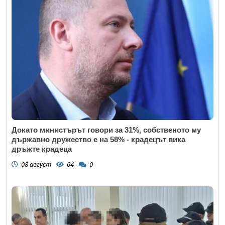
Докато министърът говори за 31%, собственото му
държавно дружество е на 58% - крадецът вика
дръжте крадеца
08 август
64
0