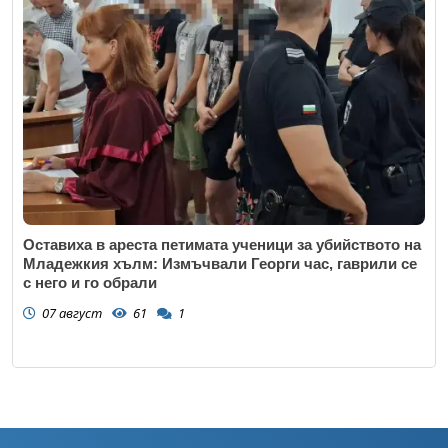
Оставиха в ареста петимата ученици за убийството на
Младежкия хълм: Измъчвали Георги час, гаврили се
с него и го обрали
07 август
61
1