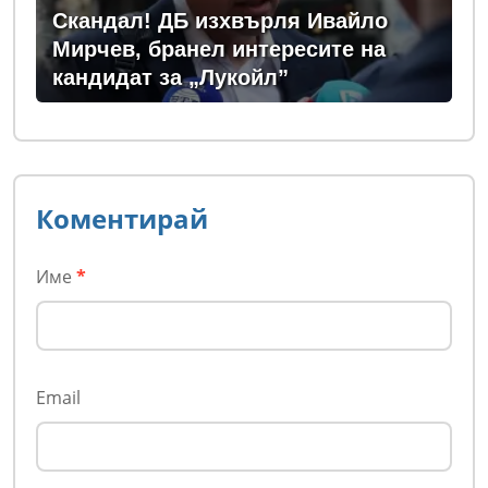
Скандал! ДБ изхвърля Ивайло
Мирчев, бранел интересите на
кандидат за „Лукойл”
Коментирай
Име
*
Email