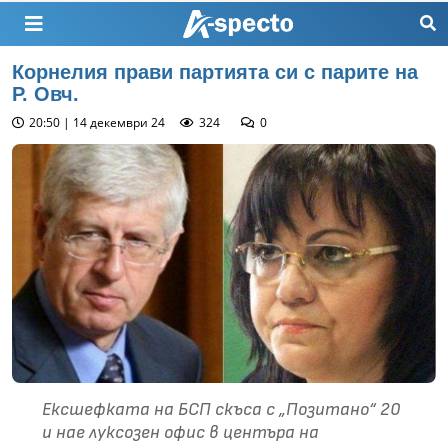
Корнелия прави партията си с парите на
Р. Овч.
20:50 | 14 декември 24
324
0
Ексшефката на БСП скъса с „Позитано“ 20
и нае луксозен офис в центъра на