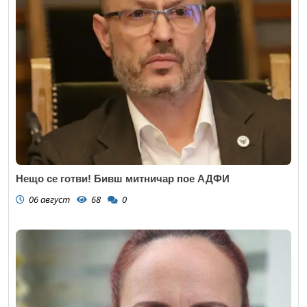
Нещо се готви! Бивш митничар пое АДФИ
06 август
68
0