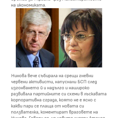
на икономиката.
Нинова вече събирала на срещи гневни
червени активисти, напуснали БСП след
изгонването й и надълго и нашироко
развивала партийните си схеми в лъскавата
корпоративна сграда, която не е ясно с
какви пари се плаща от новата си
ползвателка, коментират враговете на