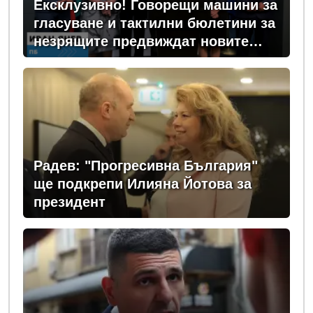
Ексклузивно! Говорещи машини за
гласуване и тактилни бюлетини за
незрящите предвиждат новите
изборни правила! (ВИДЕО)
Радев: "Прогресивна България"
ще подкрепи Илияна Йотова за
президент