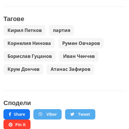
Тагове
Кирил Петков
партия
Корнелия Нинова
Румен Овчаров
Борислав Гуцанов
Иван Ченчев
Крум Дончев
Атанас Зафиров
Сподели
Share
Viber
Tweet
Pin it