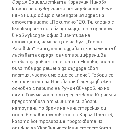
София
Социалистката Корнелия Нинова,
която бе низвергната от червените, вече
няма нищо общо с легендарния адрес на
столетницата „Позитано“ 20. Тя, заедно с
клоакьорите си и блюдолизци, се е пренесла
в нов луксозен офис в центъра на
столицата, намиращ се на бул. „Георги
Раковски“. Запознати издават, че наемите в
лъскавата сграда, са четирицифрени.За
това разкриват от екипа на Нинова, която
била твърдо решена да създаде своя
партия, чието име още се „пече“. Говори се,
че проектът на Нинова ще бъде задвижен
основно с парите на Румен Овчаров, но не
само. Голяма част от средствата Корнелия
предоставила от личните си авоари,
натрупани по време на министерския си
пост в правителството на Кирил Петков,
когато контролираше продажбите на
оръжие за Украйна чрез Министерството