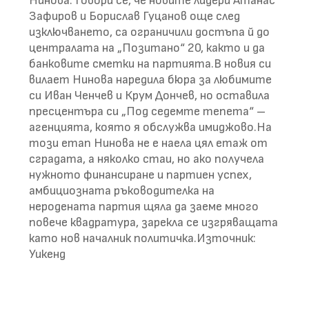
Нинова. Говори се, че новите лидери Атанас
Зафиров и Борислав Гуцанов още след
изключването, са ограничили достъпа й до
централата на „Позитано“ 20, както и да
банковите сметки на партията.В новия си
вилает Нинова наредила бюра за любимите
си Иван Ченчев и Крум Дончев, но оставила
пресцентъра си „Под седемте тепета“ –
агенцията, която я обслужва имиджово.На
този етап Нинова не е наела цял етаж от
сградата, а няколко стаи, но ако получела
нужното финансиране и партиен успех,
амбициозната ръководителка на
неродената партия щяла да заеме много
повече квадратура, зарекла се изгряващата
като нов началник политичка.Източник:
Уикенд