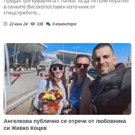
Предал три куфарчета с пачки, за да потъне обратно
в сенките Високопоставен източник от
спецслужбите...
22 юни 24
338
0
коментара
Ангелкова публично се отрече от любовника
си Живко Коцев