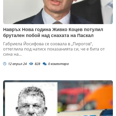
Навръх Нова година Живко Коцев потулил
брутален побой над снахата на Паскал
Габриела Йосифова се озовала в „Пирогов“,
оттеглила под натиск показанията си, че е бита от
сина на...
12 април 24
828
0
коментара