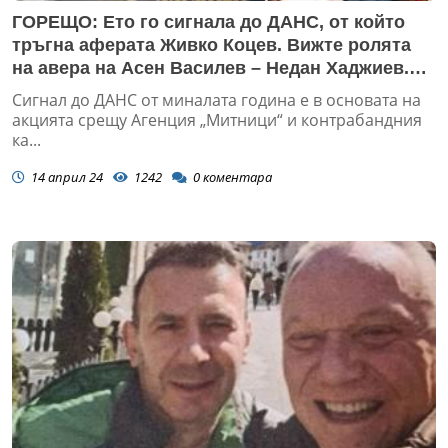
ГОРЕЩО: Ето го сигнала до ДАНС, от който
тръгна аферата Живко Коцев. Вижте ролята
на авера на Асен Василев – Недан Хаджиев.
Броили 300 бона, за да го направят шеф на
Сигнал до ДАНС от миналата година е в основата на
полицията (СНИМКИ)
акцията срещу Агенция „Митници“ и контрабандния
ка...
14 април 24
1242
0
коментара