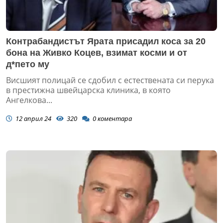
Контрабандистът Ярата присадил коса за 20
бона на Живко Коцев, взимат косми и от
д*пето му
Висшият полицай се сдобил с естествената си перука
в престижна швейцарска клиника, в която
Ангелкова...
12 април 24
320
0
коментара