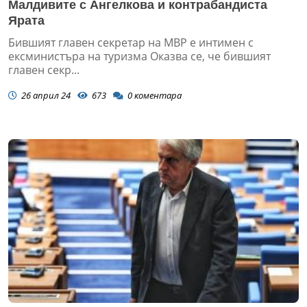
Малдивите с Ангелкова и контрабандиста
Ярата
Бившият главен секретар на МВР е интимен с
ексминистъра на туризма Оказва се, че бившият
главен секр...
26 април 24
673
0
коментара