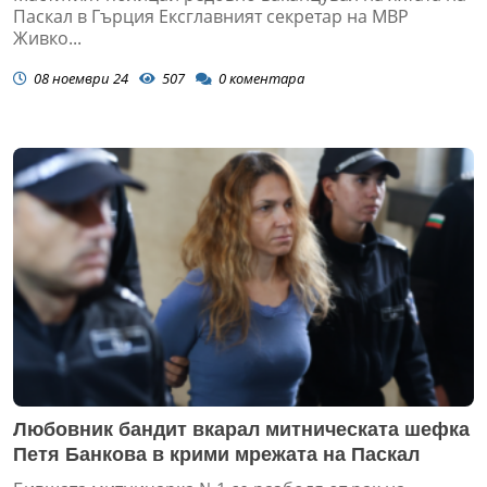
Паскал в Гърция Ексглавният секретар на МВР
Живко...
08 ноември 24
507
0
коментара
Любовник бандит вкарал митническата шефка
Петя Банкова в крими мрежата на Паскал