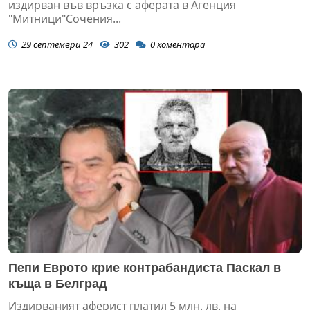
издирван във връзка с аферата в Агенция
"Митници"Сочения...
29 септември 24
302
0
коментара
Пепи Еврото крие контрабандиста Паскал в
къща в Белград
Издирваният аферист платил 5 млн. лв. на