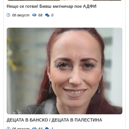
Нещо се готви! Бивш митничар пое АДФИ
06 август
68
0
ДЕЦАТА В БАНСКО / ДЕЦАТА В ПАЛЕСТИНА
06 август
64
1