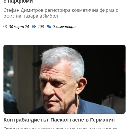
с парфюми
Стефан Димитров регистрира козметична фирма с
офис на пазара в Ямбол
30 март 26
108
0
коментара
Контрабандистът Паскал гасне в Германия
Операцията за отстраняване на мозъчен тумор се