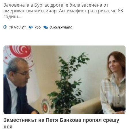
Заловената в Бургас дрога, е била засечена от
американски митничар Антимафиот разкрива, че 63-
годиш...
10 май 24
756
0
коментара
Заместникът на Петя Банкова пропял срещу
нея