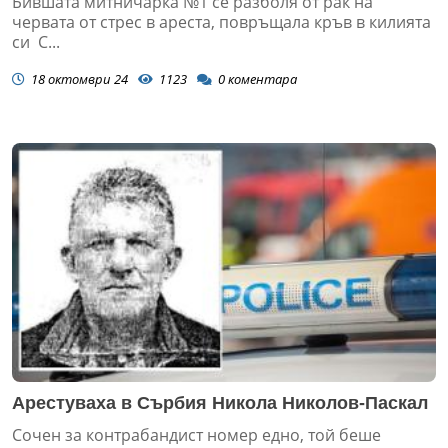
Бившата митничарка №1 се разболя от рак на
червата от стрес в ареста, повръщала кръв в килията
си С...
18 октомври 24
1123
0
коментара
Арестуваха в Сърбия Никола Николов-Паскал
Сочен за контрабандист номер едно, той беше