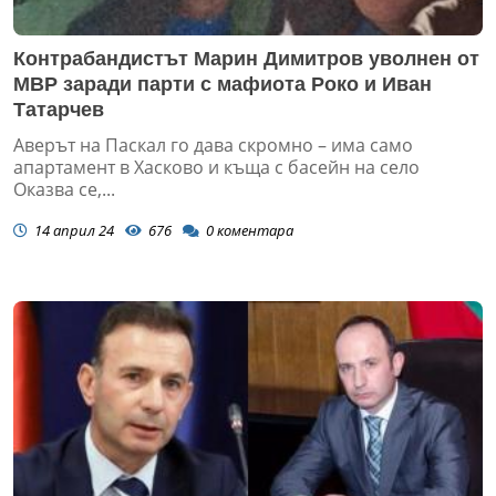
Контрабандистът Марин Димитров уволнен от
МВР заради парти с мафиота Роко и Иван
Татарчев
Аверът на Паскал го дава скромно – има само
апартамент в Хасково и къща с басейн на село
Оказва се,...
14 април 24
676
0
коментара