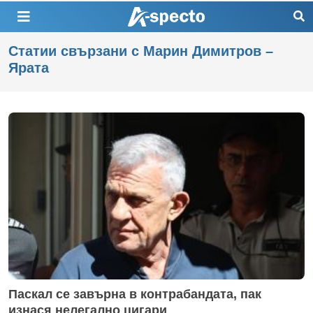
Статии свързани с Марин Димитров –
Ярата
Паскал се завърна в контрабандата, пак
изнася нелегално цигари