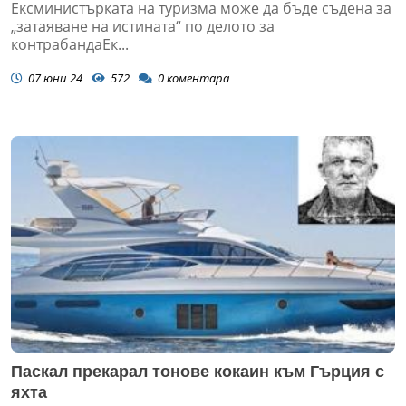
Ексминистърката на туризма може да бъде съдена за
„затаяване на истината“ по делото за
контрабандаЕк...
07 юни 24
572
0
коментара
Паскал прекарал тонове кокаин към Гърция с
яхта