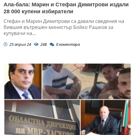
Ала-бала: Марин и Стефан Димитрови издали
28 000 купени избиратели
Стефан и Марин Димитрови са давали сведения на
бившия вътрешен министър Бойко Рашков за
купувачи на...
25 април 24
248
0
коментара