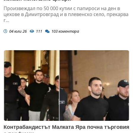
Произвеждал по 50 000 кутии с папироси на ден в
цехове в Димитровград и в плевенско село, прекарва
г...
04 юли 26
111
103
коментара
Контрабандистът Малката Яра почна търговия