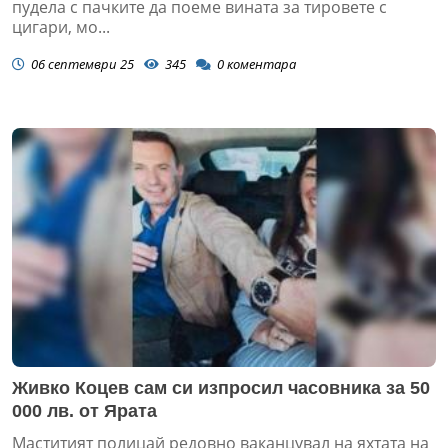
пудела с пачките да поеме вината за тировете с
цигари, мо...
06 септември 25
345
0
коментара
Живко Коцев сам си изпросил часовника за 50
000 лв. от Ярата
Маститият полицай редовно ваканцувал на яхтата на