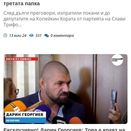
третата папка
След дълги преговори, изпратили покани и до
депутатите на Копейкин Хората от партията на Слави
Трифо...
13 юли 24
331
0
коментара
Ексклузивно! Дарин Георгиев: Това е краят на