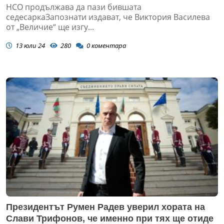
НСО продължава да пази бившата
седесаркаЗапознати издават, че Виктория Василева
от „Величие“ ще изгу...
13 юли 24
280
0
коментара
Президентът Румен Радев уверил хората на
Слави Трифонов, че именно при тях ще отиде