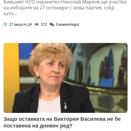
Бившият НСО охранител Николай Марков ще участва
на изборите на 27 октомври с нова партия, след
като...
27 август 24
572
0
коментара
Защо оставката на Виктория Василева не бе
поставена на дневен ред?