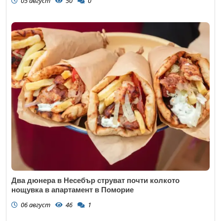
05 август
50
0
Два дюнера в Несебър струват почти колкото
нощувка в апартамент в Поморие
06 август
46
1