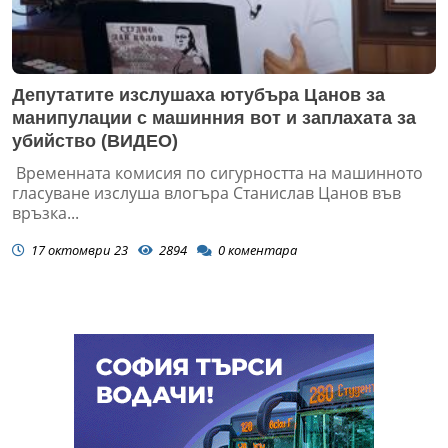
Депутатите изслушаха ютубъра Цанов за
манипулации с машинния вот и заплахата за
убийство (ВИДЕО)
Временната комисия по сигурността на машинното
гласуване изслуша влогъра Станислав Цанов във
връзка...
17 октомври 23
2894
0
коментара