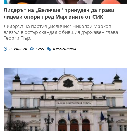
Лидерът на „Величие” принуден да прави
лицеви опори пред Маргините от СИК
Лидерът на партия „Величие” Николай Марков
влязъл в остър скандал с бившия държавен глава
Георги Пър...
25 юни 24
1285
0
коментара