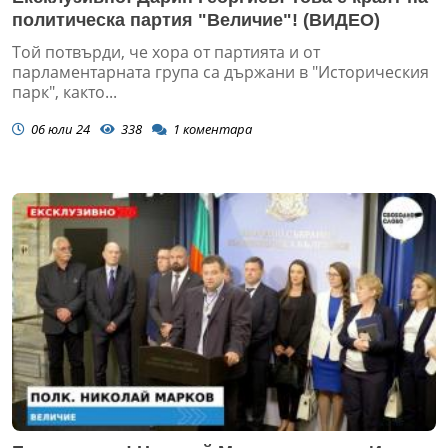
политическа партия "Величие"! (ВИДЕО)
Той потвърди, че хора от партията и от
парламентарната група са държани в "Историческия
парк", както...
06 юли 24
338
1
коментара