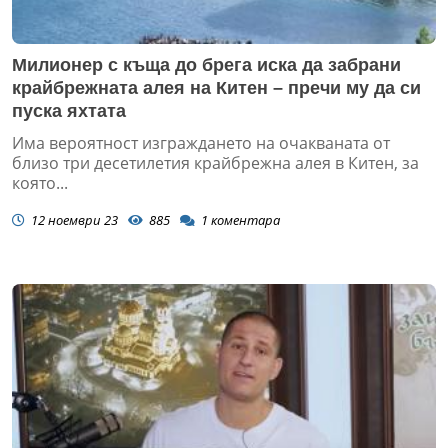
Милионер с къща до брега иска да забрани
крайбрежната алея на Китен – пречи му да си
пуска яхтата
Има вероятност изграждането на очакваната от
близо три десетилетия крайбрежна алея в Китен, за
която...
12 ноември 23
885
1
коментара