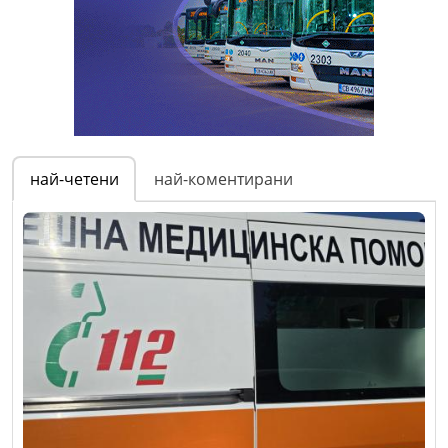
най-четени
най-коментирани