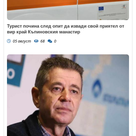
Турист почина след опит да извади свой приятел от
вир край Къпиновския манастир
05 август
68
0