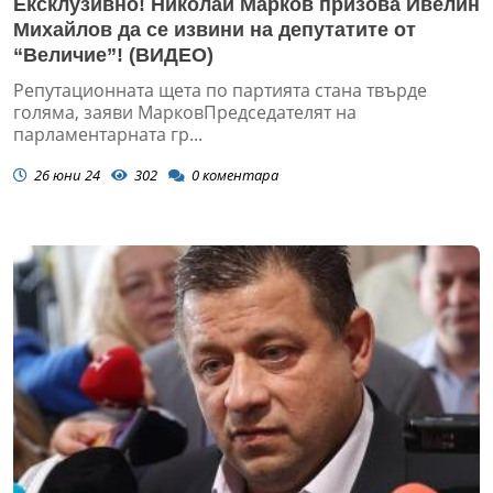
Ексклузивно! Николай Марков призова Ивелин
Михайлов да се извини на депутатите от
“Величие”! (ВИДЕО)
Репутационната щета по партията стана твърде
голяма, заяви МарковПредседателят на
парламентарната гр...
26 юни 24
302
0
коментара