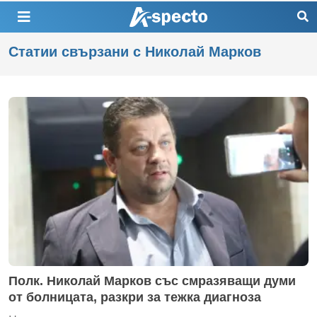
Статии свързани с Николай Марков
Полк. Николай Марков със смразяващи думи
от болницата, разкри за тежка диагноза