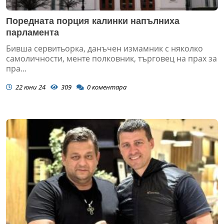
Поредната порция калинки напълниха
парламента
Бивша сервитьорка, данъчен измамник с няколко
самоличности, менте полковник, търговец на прах за
пра...
22 юни 24
309
0
коментара