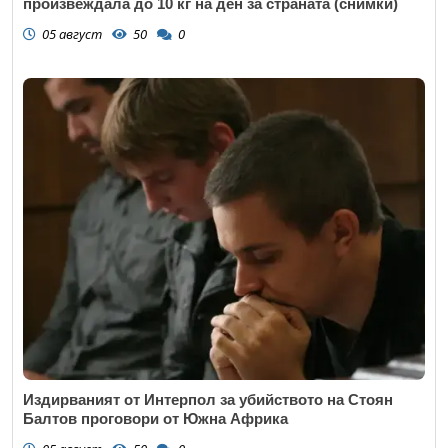
произвеждала до 10 кг на ден за страната (снимки)
05 август
50
0
Издирваният от Интерпол за убийството на Стоян
Балтов проговори от Южна Африка