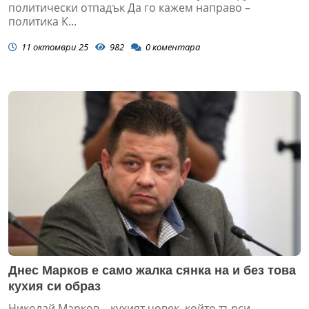
политически отпадък Да го кажем направо –
политика К...
11 октомври 25
982
0
коментара
Днес Марков е само жалка сянка на и без това
кухия си образ
Николай Марков – кухият човек, който търси