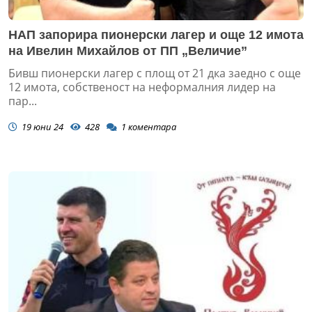
НАП запорира пионерски лагер и още 12 имота
на Ивелин Михайлов от ПП „Величие”
Бивш пионерски лагер с площ от 21 дка заедно с още
12 имота, собственост на неформалния лидер на
пар...
19 юни 24
428
1
коментара