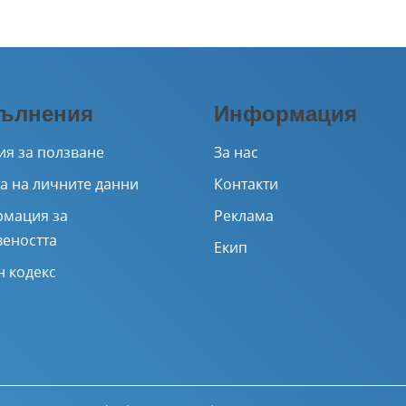
ълнения
Информация
ия за ползване
За нас
а на личните данни
Контакти
мация за
Реклама
веността
Екип
н кодекс