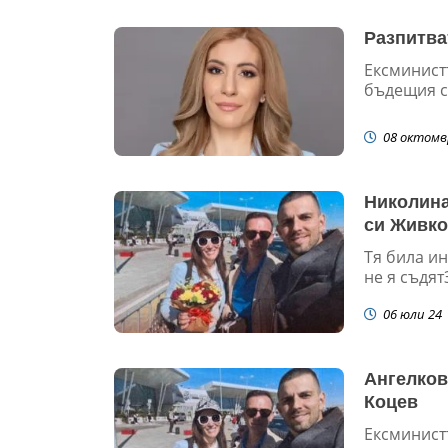
Разпитва
Ексминист
бъдещия с
08 октомв
Николина
си Живко
Тя била ин
не я съдят
06 юли 24
Ангелков
Коцев
Ексминист