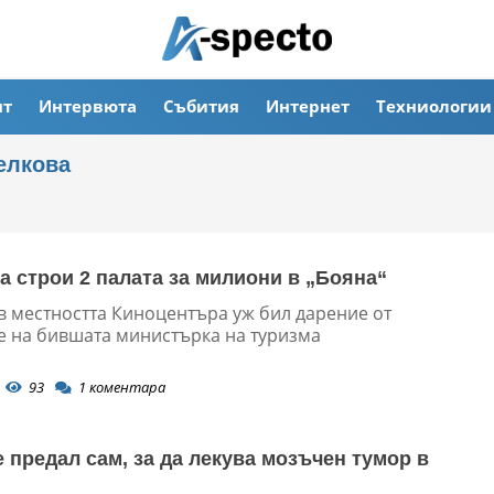
ят
Интервюта
Събития
Интернет
Техниологии
елкова
а строи 2 палата за милиони в „Бояна“
в местността Киноцентъра уж бил дарение от
е на бившата министърка на туризма
93
1
коментара
е предал сам, за да лекува мозъчен тумор в