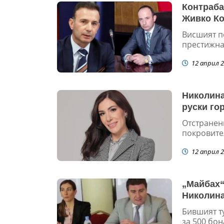
Контраба
Живко Ко
Висшият по
престижна 
12 април 2
Николина
руски го
Отстранен
покровител
12 април 2
„Майбах“
Николина
Бившият т
за 500 бон