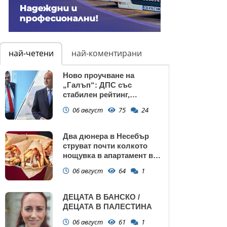
най-четени
най-коментирани
Ново проучване на
„Галъп“: ДПС със
стабилен рейтинг,
подкрепата към Радев се
06 август
75
24
запазва
Два дюнера в Несебър
струват почти колкото
нощувка в апартамент в
Поморие
06 август
64
1
ДЕЦАТА В БАНСКО /
ДЕЦАТА В ПАЛЕСТИНА
06 август
61
1