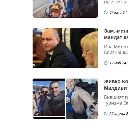
на истинат
07 юни 24
Зам.-мин
мандат к
Ива Митев
Близнашки,
12 май 24
Живко Ко
Малдивит
Бившият г
туризма Ок
26 април 2