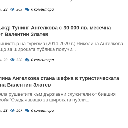
и 23
309
0
коментара
ъжд: Тунинг Ангелкова с 30 000 лв. месечна
от Валентин Златев
инистър на туризма (2014-2020 г.) Николина Ангелкова
що за широката публика получи...
и 23
320
0
коментара
лина Ангелкова стана шефка в туристическата
на Валентин Златев
яла рушветите към държавни служители от бившия
укойл“Озадачаващо за широката публи...
и 23
507
0
коментара