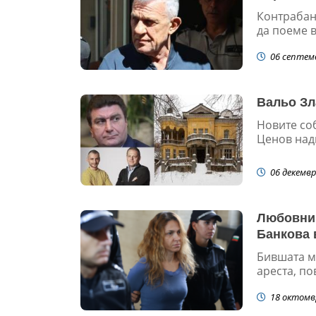
Контрабан
да поеме в
06 септем
Вальо Зл
Новите со
Ценов надц
06 декемвр
Любовник
Банкова 
Бившата ми
ареста, по
18 октомв