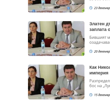
23 декемвр
Златен д
заплата 
Бившият м
озадачава
20 декемвр
Как Нико
империя 
Разпредел
бос на „Л
15 декемвр