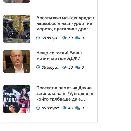
Арестуваха международен
наркобос в наш курорт на
морето, прекарвал дрога
от Украйна към ЕС
06 август
50
0
Нещо се готви! Бивш
митничар пое АДФИ
06 август
50
0
Протест в памет на Даяна,
загинала на Е-79, в деня, в
който трябваше да е
сватбата ѝ (снимки)
06 август
46
0