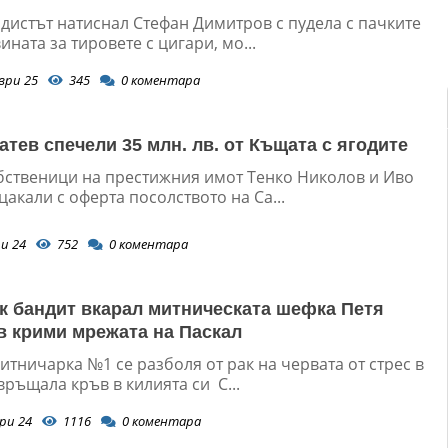
дистът натиснал Стефан Димитров с пудела с пачките
ината за тировете с цигари, мо...
ври 25
345
0
коментара
атев спечели 35 млн. лв. от Къщата с ягодите
бственици на престижния имот Тенко Николов и Иво
акали с оферта посолството на Са...
и 24
752
0
коментара
 бандит вкарал митническата шефка Петя
в крими мрежата на Паскал
тничарка №1 се разболя от рак на червата от стрес в
връщала кръв в килията си С...
ри 24
1116
0
коментара