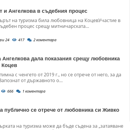
т и Ангелкова в съдебния процес
ърът на туризма била любовница на КоцевУчастие в
ъдебен процес срещу митничарската...
ри 24
417
2
коментара
 Ангелкова дала показания срещу любовника
 Коцев
тимна с ченгето от 2019 г., но се отрече от него, за да
Запознат от държавното о...
666
1
коментара
а публично се отрече от любовника си Живко
ърката на туризма може да бъде съдена за „затаяване