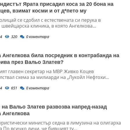
ндистът Ярата присадил коса за 20 бона на
цев, взимат косми и от д*пето му
лицай се сдобил с естествената си перука в
швейцарска клиника, в която Ангелкова...
4
320
0
коментара
 Ангелкова била посредник в контрабанда на
рива през Вальо Златев?
ият главен секретар на МВР Живко Коцев
ствал схема за милиарди на „Лукойл Нефтохи...
4
651
0
коментара
 на Вальо Златев развозва напред-назад
 Ангелкова
уристически министър седна в лимузина на олигарха
а По всичко личи, че бившият ту...