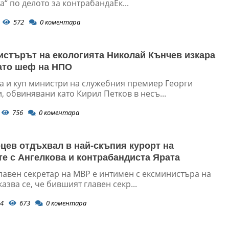
а“ по делото за контрабандаЕк...
572
0
коментара
истърът на екологията Николай Кънчев изкара
ато шеф на НПО
а и куп министри на служебния премиер Георги
 обвинявани като Кирил Петков в несъ...
756
0
коментара
цев отдъхвал в най-скъпия курорт на
е с Ангелкова и контрабандиста Ярата
лавен секретар на МВР е интимен с ексминистъра на
азва се, че бившият главен секр...
4
673
0
коментара