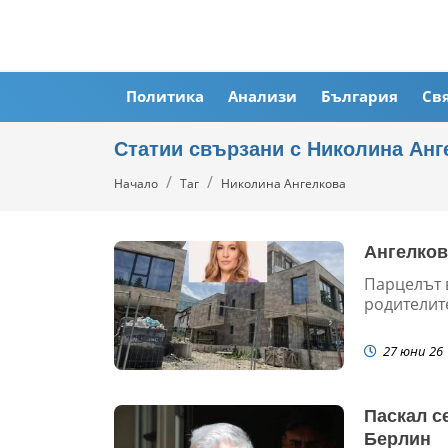
Политика
Анализи
България
Св
Статии свързани с Николина Анг
Начало
Таг
Николина Ангелкова
Ангелков
Парцелът 
родителит
27 юни 26
Паскал с
Берлин