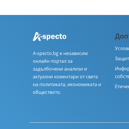
Доп
Услов
A-specto.bg е независим
Защит
онлайн портал за
Инфор
задълбочени анализи и
собст
актуални коментари от света
на политиката, икономиката и
Етиче
обществото.