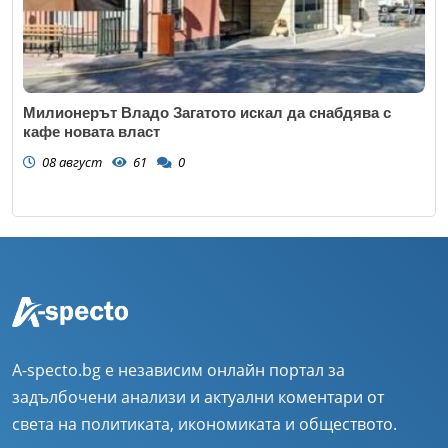
Милионерът Владо Загатото искал да снабдява с
кафе новата власт
08 август
61
0
A-specto.bg е независим онлайн портал за
задълбочени анализи и актуални коментари от
света на политиката, икономиката и обществото.