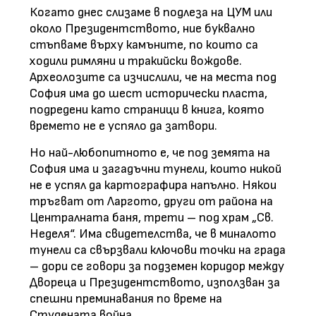
Когато днес слизаме в подлеза на ЦУМ или
около Президентството, ние буквално
стъпваме върху камъните, по които са
ходили римляни и тракийски вождове.
Археолозите са изчислили, че на места под
София има до шест исторически пласта,
подредени като страници в книга, която
времето не е успяло да затвори.
Но най-любопитното е, че под земята на
София има и загадъчни тунели, които никой
не е успял да картографира напълно. Някои
тръгват от Ларгото, други от района на
Централната баня, трети – под храм „Св.
Неделя“. Има свидетелства, че в миналото
тунели са свързвали ключови точки на града
– дори се говори за подземен коридор между
Двореца и Президентството, използван за
спешни преминавания по време на
Студената война.