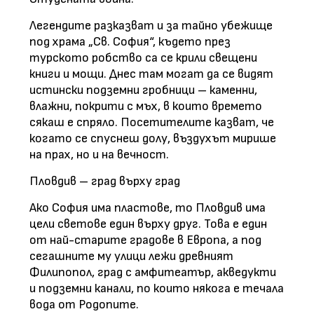
Легендите разказват и за тайно убежище
под храма „Св. София“, където през
турското робство са се крили свещени
книги и мощи. Днес там могат да се видят
истински подземни гробници – каменни,
влажни, покрити с мъх, в които времето
сякаш е спряло. Посетителите казват, че
когато се спуснеш долу, въздухът мирише
на прах, но и на вечност.
Пловдив – град върху град
Ако София има пластове, то Пловдив има
цели светове един върху друг. Това е един
от най-старите градове в Европа, а под
сегашните му улици лежи древният
Филипопол, град с амфитеатър, акведукти
и подземни канали, по които някога е течала
вода от Родопите.