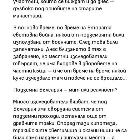
участъци, които се виждат и до днес –
дълбоко под основите на старите
манастири.
В по-ново време, по време на Втората
световна война, някои от подземията били
използвани от военните. След това били
запечатани. Днес влизането в тях е
забранено, но местни изследователи
твърдят, че има входове в дворовете на
частни къщи – и че от време на време някой
куче изчезвало там и повече не се връщало…
Подземна България – мит или реалност?
Много изследователи вярват, че под
България има свързана система от
подземни проходи, останала още от
древните траки. Според тази хипотеза,
тракийските светилища и скални ниши не са
били само надземни ритуални места – а