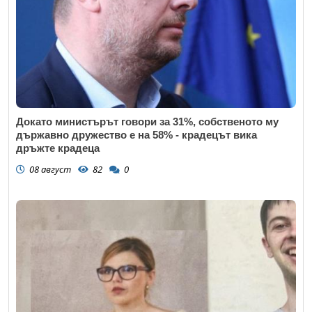
Докато министърът говори за 31%, собственото му
държавно дружество е на 58% - крадецът вика
дръжте крадеца
08 август
82
0