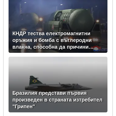
КНДР тества електромагнитни
оръжия и бомба с въглеродни
влакна, способна да причини
мащабно прекъсвания на
електрозахранването
Бразилия представи първия
произведен в страната изтребител
"Грипен"