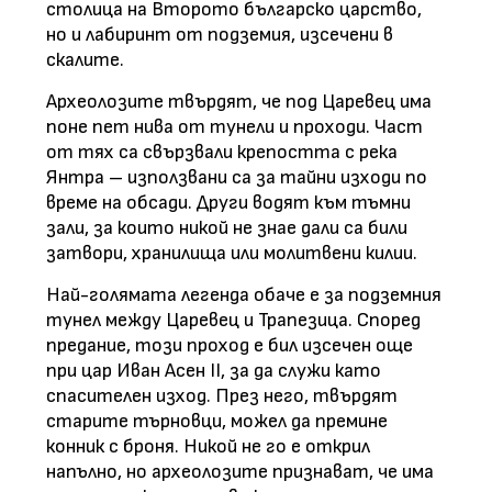
столица на Второто българско царство,
но и лабиринт от подземия, изсечени в
скалите.
Археолозите твърдят, че под Царевец има
поне пет нива от тунели и проходи. Част
от тях са свързвали крепостта с река
Янтра – използвани са за тайни изходи по
време на обсади. Други водят към тъмни
зали, за които никой не знае дали са били
затвори, хранилища или молитвени килии.
Най-голямата легенда обаче е за подземния
тунел между Царевец и Трапезица. Според
предание, този проход е бил изсечен още
при цар Иван Асен II, за да служи като
спасителен изход. През него, твърдят
старите търновци, можел да премине
конник с броня. Никой не го е открил
напълно, но археолозите признават, че има