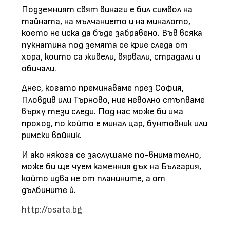
Подземният свят винаги е бил символ на
тайната, на мълчанието и на миналото,
което не иска да бъде забравено. Във всяка
пукнатина под земята се крие следа от
хора, които са живели, вярвали, страдали и
обичали.
Днес, когато преминаваме през София,
Пловдив или Търново, ние неволно стъпваме
върху тези следи. Под нас може би има
проход, по който е минал цар, бунтовник или
римски войник.
И ако някога се заслушаме по-внимателно,
може би ще чуем каменния дъх на България,
който идва не от планините, а от
дълбините ѝ.
http://osata.bg