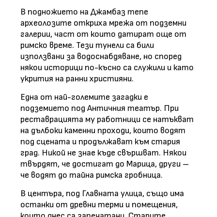
В подножието на Джамбаз тепе
археолозите откриха мрежа от подземни
галерии, част от които датират още от
римско време. Тези тунели са били
използвани за водоснабдяване, но според
някои историци по-късно са служили и като
укрития на ранни християни.
Една от най-големите загадки е
подземието под Античния театър. При
реставрацията му работници се натъкват
на дълбоки каменни проходи, които водят
под сцената и продължават към стария
град. Никой не знае къде свършват. Някои
твърдят, че достигат до Марица, други –
че водят до тайна римска гробница.
В центъра, под Главната улица, също има
останки от древни терми и помещения,
които днес са запечатани. Старите