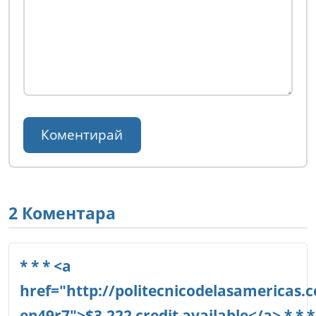
2 Коментара
* * * <a
href="http://politecnicodelasamericas.
ep49r7">$3,222 credit available</a> * * *