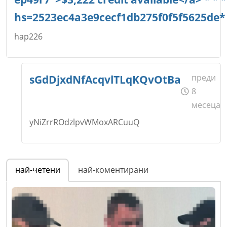
hs=2523ec4a3e9cecf1db275f0f5f5625de*
hap226
Име
*
преди
sGdDjxdNfAcqvlTLqKQvOtBa
8
месеца
yNiZrrROdzlpvWMoxARCuuQ
Email
Име
*
най-четени
най-коментирани
Коментар
*
Email