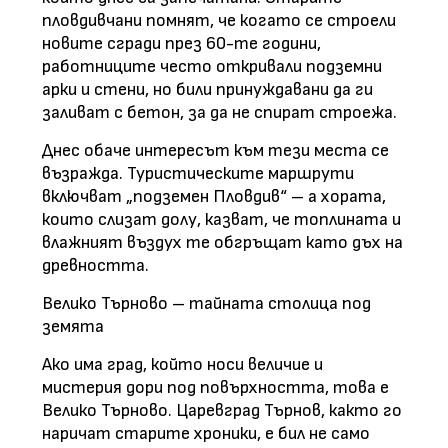
пловдивчани помнят, че когато се строели
новите сгради през 60-те години,
работниците често откривали подземни
арки и стени, но били принуждавани да ги
заливат с бетон, за да не спират строежа.
Днес обаче интересът към тези места се
възражда. Туристическите маршрути
включват „подземен Пловдив“ – а хората,
които слизат долу, казват, че топлината и
влажният въздух те обгръщат като дъх на
древността.
Велико Търново – тайната столица под
земята
Ако има град, който носи величие и
мистерия дори под повърхността, това е
Велико Търново. Царевград Търнов, както го
наричат старите хроники, е бил не само