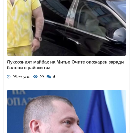
Луксозният майбах на Митьо Очите опожарен заради
балони с райски газ
08 август
90
4