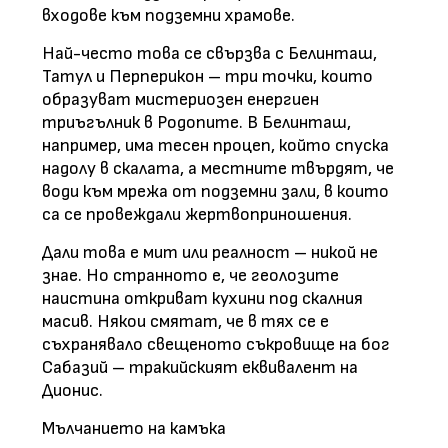
входове към подземни храмове.
Най-често това се свързва с Белинташ,
Татул и Перперикон – три точки, които
образуват мистериозен енергиен
триъгълник в Родопите. В Белинташ,
например, има тесен процеп, който спуска
надолу в скалата, а местните твърдят, че
води към мрежа от подземни зали, в които
са се провеждали жертвоприношения.
Дали това е мит или реалност – никой не
знае. Но странното е, че геолозите
наистина откриват кухини под скалния
масив. Някои смятат, че в тях се е
съхранявало свещеното съкровище на бог
Сабазий – тракийският еквивалент на
Дионис.
Мълчанието на камъка