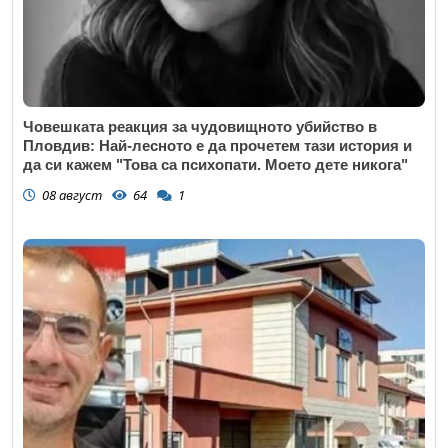
Човешката реакция за чудовищното убийство в
Пловдив: Най-лесното е да прочетем тази история и
да си кажем "Това са психопати. Моето дете никога"
08 август
64
1