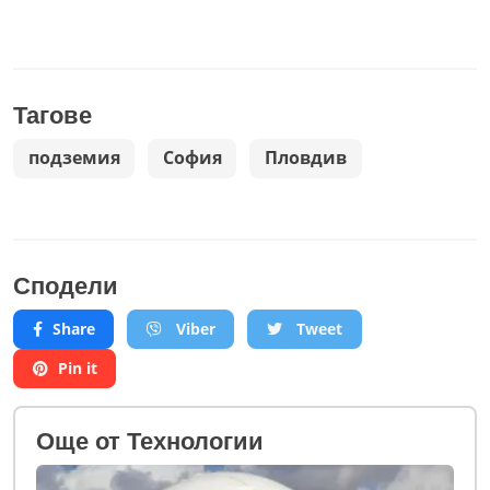
Тагове
подземия
София
Пловдив
Сподели
Share
Viber
Tweet
Pin it
Oще от Технологии