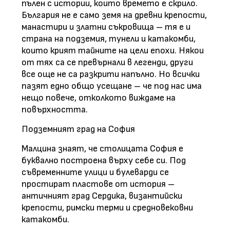
пълен с истории, които времето е скрило.
България не е само земя на древни крепости,
манастири и златни съкровища – тя е и
страна на подземия, тунели и катакомби,
които крият тайните на цели епохи. Някои
от тях са се превърнали в легенди, други
все още не са разкрити напълно. Но всички
пазят едно общо усещане – че под нас има
нещо повече, отколкото виждаме на
повърхността.
Подземният град на София
Малцина знаят, че столицата София е
буквално построена върху себе си. Под
съвременните улици и булеварди се
простират пластове от история –
античният град Сердика, византийски
крепости, римски терми и средновековни
катакомби.