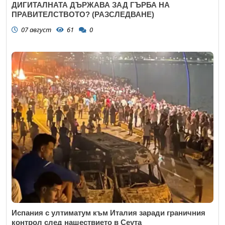
ДИГИТАЛНАТА ДЪРЖАВА ЗАД ГЪРБА НА
ПРАВИТЕЛСТВОТО? (РАЗСЛЕДВАНЕ)
07 август
61
0
Испания с ултиматум към Италия заради граничния
контрол след нашествието в Сеута