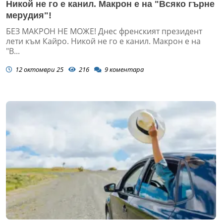
Никой не го е канил. Макрон е на "Всяко гърне
мерудия"!
БЕЗ МАКРОН НЕ МОЖЕ! Днес френският президент
лети към Кайро. Никой не го е канил. Макрон е на
"В...
12 октомври 25
216
9
коментара