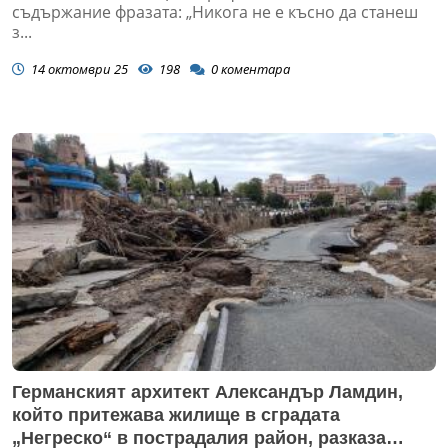
съдържание фразата: „Никога не е късно да станеш
з...
14 октомври 25
198
0
коментара
Германският архитект Александър Ламдин,
който притежава жилище в сградата
„Негреско“ в пострадалия район, разказа