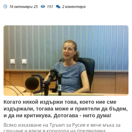
16 октомври 25
151
2
коментара
Когато някой издържи това, което ние сме
издържали, тогава може и приятели да бъдем,
и да ни критикува. Дотогава - нито дума!
Всяко изказване на Тръмп за Русия е вече мъка за
слушане и влезе в коридора на предвидима