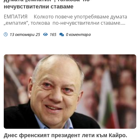
нечувствителни ставаме
ЕМПАТИЯ Колкото повече употребяваме думата
„емпатия“, толкова по-нечувствителни ставаме....
13 октомври 25
165
0
коментара
Днес френският президент лети към Кайро.