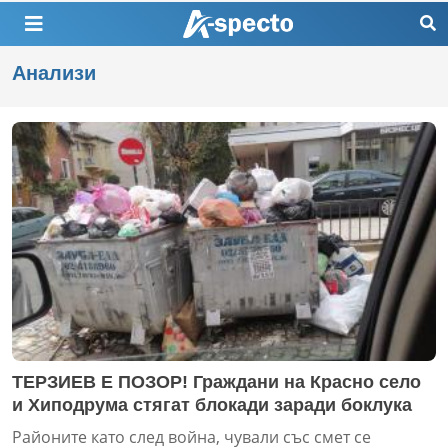
Анализи
ТЕРЗИЕВ Е ПОЗОР! Граждани на Красно село
и Хиподрума стягат блокади заради боклука
Районите като след война, чували със смет се