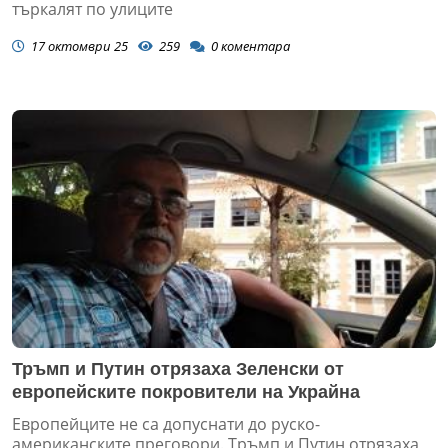
търкалят по улиците
17 октомври 25
259
0
коментара
Тръмп и Путин отрязаха Зеленски от
европейските покровители на Украйна
Европейците не са допуснати до руско-
американските преговори. Тръмп и Путин отрязаха