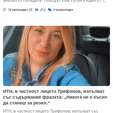
анализ от победите. Походът към Русия е един от т...
14 октомври 25
212
0
коментара
ИТН, в частност лицето Трифонов, изпълват
със съдържание фразата: „Никога не е късно
да станеш за резил.“
ИТН, в частност лицето Трифонов, изпълват със