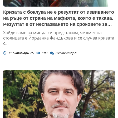
Кризата с боклука не е резултат от извиването
на ръце от страна на мафията, която е такава.
Резултат е от неспазването на сроковете за
пускането на обществената поръчка
Хайде само за миг да си представим, че кмет на
столицата е Йорданка Фандъкова и се случва кризата
с...
11 октомври 25
183
0
коментара