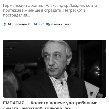
какво според него стои зад трагичните
Германският архитект Александър Ламдин, който
събития с наводнението
притежава жилище в сградата „Негреско“ в
пострадалия...
14 октомври 25
471
0
коментара
ЕМПАТИЯ Колкото повече употребяваме
думата „емпатия“, толкова по-