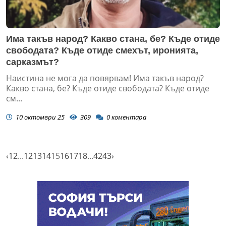
Има такъв народ? Какво стана, бе? Къде отиде
свободата? Къде отиде смехът, иронията,
сарказмът?
Наистина не мога да повярвам! Има такъв народ?
Какво стана, бе? Къде отиде свободата? Къде отиде
см...
10 октомври 25
309
0
коментара
‹
1
2
...
12
13
14
15
16
17
18
...
42
43
›