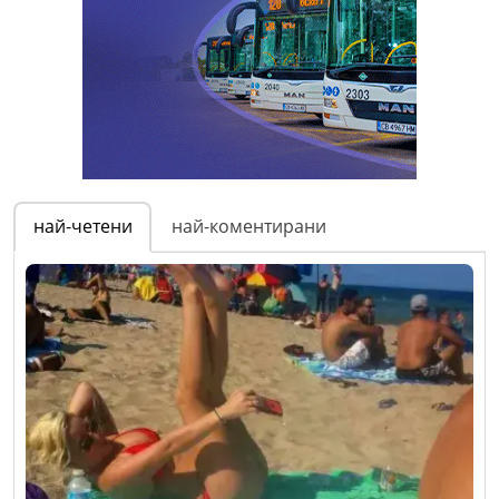
най-четени
най-коментирани