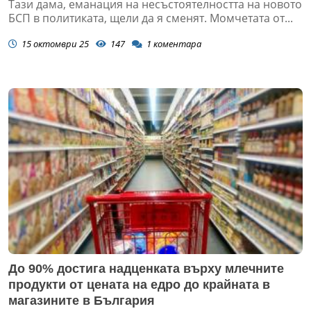
Тази дама, еманация на несъстоятелността на новото
БСП в политиката, щели да я сменят. Момчетата от...
15 октомври 25
147
1
коментара
До 90% достига надценката върху млечните
продукти от цената на едро до крайната в
магазините в България