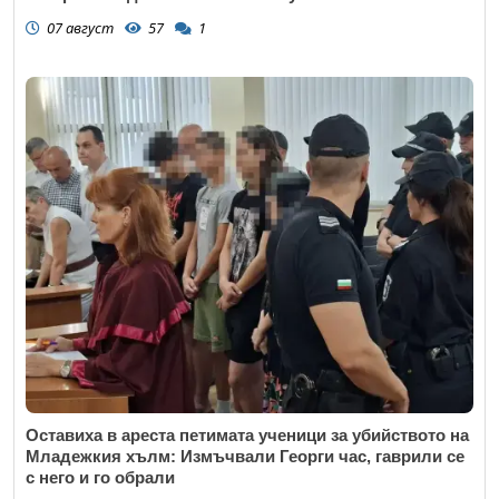
07 август
57
1
Оставиха в ареста петимата ученици за убийството на
Младежкия хълм: Измъчвали Георги час, гаврили се
с него и го обрали